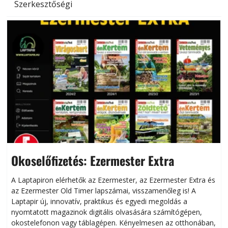
Szerkesztőségi
Okoselőfizetés: Ezermester Extra
A Laptapiron elérhetők az Ezermester, az Ezermester Extra és
az Ezermester Old Timer lapszámai, visszamenőleg is! A
Laptapir új, innovatív, praktikus és egyedi megoldás a
L
nyomtatott magazinok digitális olvasására számítógépen,
okostelefonon vagy táblagépen. Kényelmesen az otthonában,