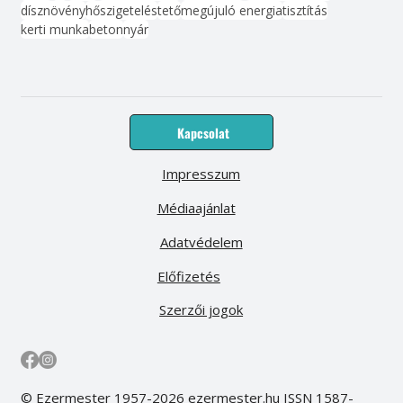
dísznövény
hőszigetelés
tető
megújuló energia
tisztítás
kerti munka
beton
nyár
Kapcsolat
Impresszum
Médiaajánlat
Adatvédelem
Előfizetés
Szerzői jogok
© Ezermester 1957-2026 ezermester.hu ISSN 1587-