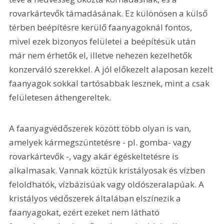
rovarkártevők támadásának. Ez különösen a külső 
térben beépítésre kerülő faanyagoknál fontos, 
mivel ezek bizonyos felületei a beépítésük után 
már nem érhetők el, illetve nehezen kezelhetők 
konzerváló szerekkel. A jól előkezelt alaposan kezelt 
faanyagok sokkal tartósabbak lesznek, mint a csak 
felületesen áthengereltek.
A faanyagvédőszerek között több olyan is van, 
amelyek kármegszüntetésre - pl. gomba- vagy 
rovarkártevők -, vagy akár égéskeltetésre is 
alkalmasak. Vannak köztük kristályosak és vízben 
feloldhatók, vízbázisúak vagy oldószeralapúak. A 
kristályos védőszerek általában elszínezik a 
faanyagokat, ezért ezeket nem látható 