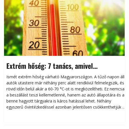
Extrém hőség: 7 tanács, amivel
megóvhatjuk autónkat a nyári károktól
Ismét extrém hőség várható Magyarországon. A tűző napon álló
autók utastere már néhány perc alatt rendkívül felmelegszik, és
rövid időn belül akár a 60-70 °C-ot is megközelítheti. Ez nemcsak
n
a beszállást teszi kellemetlenné, hanem az autó állapotára és a
benne hagyott tárgyakra is káros hatással lehet. Néhány
egyszerű óvintézkedéssel azonban jelentősen csökkenthetjük a
hőség káros hatásait.
l