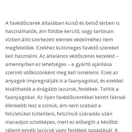
A favédőszerek általában külső és belső térben is 
használhatók, ám földbe kerülő, vagy tartósan 
vízben álló szerkezeti elemek védelméhez nem 
megfelelőek. Ezekhez különleges favédő szereket 
kell használni. Az általános védőszeres kezelést – 
amennyiben ez lehetséges – a gyártó ajánlása 
szerinti időközönként meg kell ismételni. Ezek az 
anyagok impregnálják is a faanyagokat, és ezekkel 
kiválthatók a drágább lazúrok, festékek. Telítik a 
faanyagokat. Az ilyen favédőszerekkel kezelt fáknak 
élénkebb lesz a színük, ám nem szabad a 
felületüket túltelíteni, felszínük száradás után 
maradjon szívóképes, mert ez elősegíti a később 
rákent egyéb lazúrok vagy festékek tapadását. A 