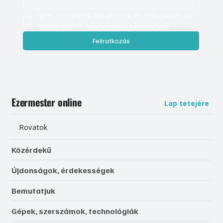
Igen, szeretnék feliratkozni, és elfogadom az 
adatkezelést. 
Adatvédelmi tájékoztató
Feliratkozás
Ezermester online
Lap tetejére
Rovatok
Közérdekű
Újdonságok, érdekességek
Bemutatjuk
Gépek, szerszámok, technológiák