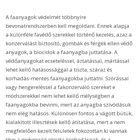
A faanyagok védelmét többnyire 
bevonatrendszerben kell megoldani. Ennek alapja 
a különféle favédő szerekkel történő kezelés, azaz a 
konzerválást biztosító, gombák és férgek ellen védő 
anyagok, a biocidok a faanyagba juttatása. A 
védőanyagokat ecseteléssel, áztatással, mártással 
lehet kellő hatásossággal a tiszta, száraz és 
korhadás-mentes faanyagokba juttatni. Szórással 
vagy hengereléssel a fakonzerváló szereket e 
módszerekkel nem lehet kellő mélységben a 
faanyagokba bevinni, mert az anyagba szívódásuk 
nem elég hatásos. Különösen fontos a vágott bütük, 
kialakított illesztések kellő átitatása, mert a nem 
megfelelően kezelt felületek fokozottan ki vannak 
téve a nedvesség okozta korhadásnak, és a 