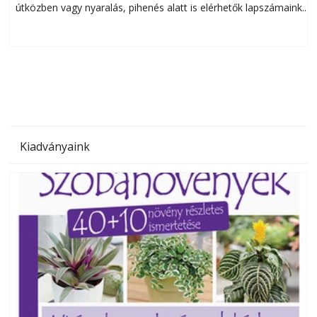
útközben vagy nyaralás, pihenés alatt is elérhetők lapszámaink.
ú
Bárhol, bármikor, akár külföldön élve vagy dolgozva is
B
olvashatók az Ezermester lapszámai. A Laptapir kényelmes
megoldás, mert: – t
Kiadványaink