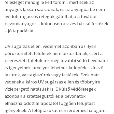
felesleget mindig le kell törölni, mert ezek az 
anyagok lassan száradnak, és az anyagba be nem 
ivódott ragacsos rétegük gátolhatja a további 
bevonóanyagok – különösen a vizes bázisú festékek 
– jó tapadását.
UV sugárzás elleni védelmet azonban az ilyen 
pórustömített felületek nem biztosítanak, ezért a 
beeresztett fafelületek még további védő bevonatot 
is igényelnek, amelyek lehetnek különféle színező 
lazúrok, vastaglazúrok vagy festékek. Ezek már 
védenek a káros UV sugárzás ellen és többnyire 
vízlepergető hatásúak is. E külső védőrétegek 
azonban a kitettségüktől és a bevonatok 
elhasználódott állapotától függően felújítást 
igényelnek. A felújításukat nem érdemes halogatni, 