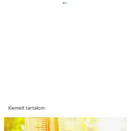
A varrógép és a varrás
Kiemelt tartalom