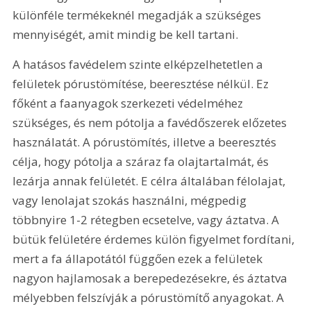
különféle termékeknél megadják a szükséges 
mennyiségét, amit mindig be kell tartani.
A hatásos favédelem szinte elképzelhetetlen a 
felületek pórustömítése, beeresztése nélkül. Ez 
főként a faanyagok szerkezeti védelméhez 
szükséges, és nem pótolja a favédőszerek előzetes 
használatát. A pórustömítés, illetve a beeresztés 
célja, hogy pótolja a száraz fa olajtartalmát, és 
lezárja annak felületét. E célra általában félolajat, 
vagy lenolajat szokás használni, mégpedig 
többnyire 1-2 rétegben ecsetelve, vagy áztatva. A 
bütük felületére érdemes külön figyelmet fordítani, 
mert a fa állapotától függően ezek a felületek 
nagyon hajlamosak a berepedezésekre, és áztatva 
mélyebben felszívják a pórustömítő anyagokat. A 