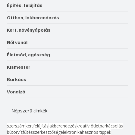
Építés, felújítás
Otthon, lakberendezés
Kert, növényápolás
Női vonal
Életmód, egészség
Kismester
Barkács
Vonalzó
Népszerű címkék
szerszám
kert
felújítás
lakberendezés
kreatív ötlet
barkácsolás
bútor
víz
fűtés
szerkesztőség
elektronika
hasznos tippek