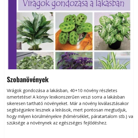
Szobanövények
Virágok gondozása a lakásban, 40+10 növény részletes
ismertetése! A könyv lexikonszerűen veszi sorra a lakásban
s
sikeresen tart­ha­tó növényeket. Már a növény kiválasztásakor
h
segítségünkre lesznek a leírások, mert pontosan megtudjuk,
k
hogy milyen körülményekre (hőmérséklet, páratartalom stb.) van
szüksége a növénynek az egészséges fejlődéshez.
t