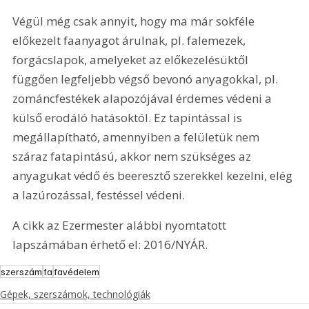
Végül még csak annyit, hogy ma már sokféle 
előkezelt faanyagot árulnak, pl. falemezek, 
forgácslapok, amelyeket az előkezelésüktől 
függően legfeljebb végső bevonó anyagokkal, pl. 
zománcfestékek alapozójával érdemes védeni a 
külső erodáló hatásoktól. Ez tapintással is 
megállapítható, amennyiben a felületük nem 
száraz fatapintású, akkor nem szükséges az 
anyagukat védő és beeresztő szerekkel kezelni, elég 
a lazúrozással, festéssel védeni.
A cikk az Ezermester alábbi nyomtatott 
lapszámában érhető el: 2016/NYÁR.
szerszám
fa
favédelem
Gépek, szerszámok, technológiák