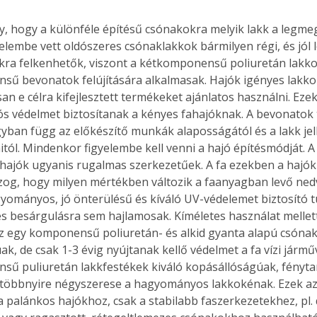
 hogy a különféle építésű csónakokra melyik lakk a legmeg
elembe vett oldószeres csónaklakkok bármilyen régi, és jól le
kkra felkenhetők, viszont a kétkomponensű poliuretán lakko
Együtt jobban megéri!
ű bevonatok felújítására alkalmasak. Hajók igényes lakk
Bővebb információ itt!
san e célra kifejlesztett termékeket ajánlatos használni. Ezek 
k az
Együtt jobban megéri! A
rtós védelmet biztosítanak a kényes fahajóknak. A bevonatok
mester
könyvek tetszőleges
er Old
párosítással kedvezményes
ban függ az előkészítő munkák alaposságától és a lakk jel
áron, 0 Ft postaköltséggel
tól. Mindenkor figyelembe kell venni a hajó építésmódját. A 
ptapir új,
megrendelhetők!
hajók ugyanis rugalmas szerkezetűek. A fa ezekben a hajók
és egyedi
g, hogy milyen mértékben változik a faanyagban levő ned
tt
yományos, jó önterülésű és kíváló UV-védelemet biztosító t
lvasására
 és besárgulásra sem hajlamosak. Kíméletes használat mellett 
elefonon
Az egy komponensű poliuretán- és alkid gyanta alapú csóna
nyelmesen
k, de csak 1-3 évig nyújtanak kellő védelmet a fa vízi jármű
ben vagy
ű puliuretán lakkfestékek kiváló kopásállóságúak, fénytar
t is
 többnyire négyszerese a hagyományos lakkokénak. Ezek a
. Bárhol,
 palánkos hajókhoz, csak a stabilabb faszerkezetekhez, pl. 
ön élve
ashatók az