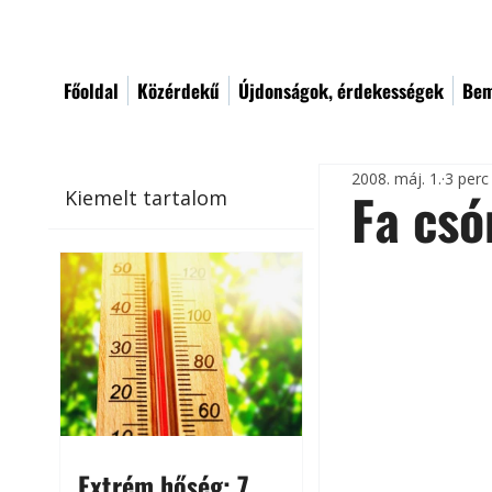
Főoldal
Közérdekű
Újdonságok, érdekességek
Bem
2008. máj. 1.
3 perc
Fa cs
Kiemelt tartalom
Extrém hőség: 7