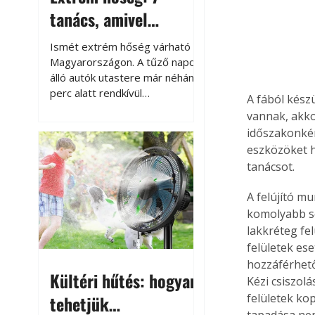
tanács, amivel
megóvhatjuk
Ismét extrém hőség várható
autónkat a nyári
Magyarországon. A tűző napon
álló autók utastere már néhány
károktól
perc alatt rendkívül
A fából kész
felmelegszik, és rövid időn belül
vannak, akko
akár a 60-70 °C-ot is
időszakonkén
megközelítheti. Ez nemcsak a
eszközöket h
beszállást teszi kellemetlenné,
tanácsot.
hanem az autó állapotára és a
benne hagyott tárgyakra is
A felújító mu
káros hatással lehet. Néhány
komolyabb sé
egyszerű óvintézkedéssel
lakkréteg fel
azonban jelentősen
felületek es
csökkenthetjük a hőség káros
hatásait.
hozzáférhető
Kültéri hűtés: hogyan
Kézi csiszolá
felületek kop
tehetjük
tapadása nem 