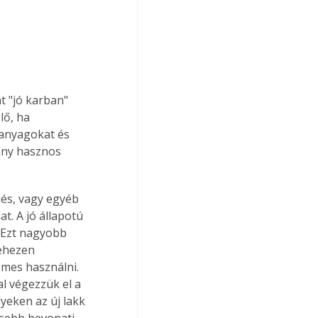
t "jó karban" 
ő, ha 
 anyagokat és 
ány hasznos 
dés, vagy egyéb 
t. A jó állapotú 
. Ezt nagyobb 
nehezen 
emes használni. 
al végezzük el a 
yeken az új lakk 
kisebb bevonati 