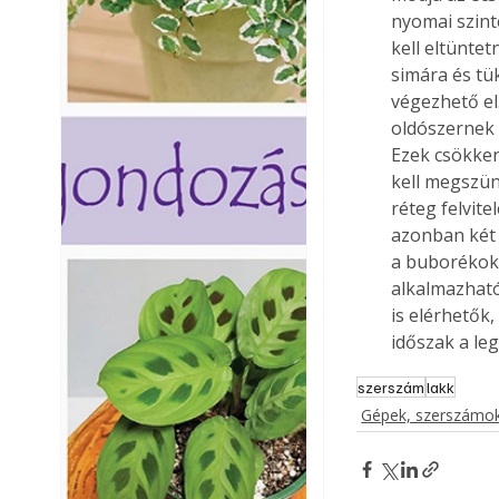
nyomai szint
kell eltüntet
simára és tü
végezhető el.
oldószernek 
Ezek csökken
kell megszünt
réteg felvit
azonban két 
a buborékok 
alkalmazható
is elérhetők
időszak a leg
szerszám
lakk
Gépek, szerszámok