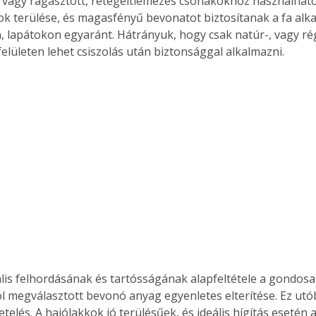
 vagy ragasztott, rétegeltlemezes csónakokhoz használható
. A
kok terülése, és magasfényű bevonatot biztosítanak a fa alk
megoldás,
, lapátokon egyaránt. Hátrányuk, hogy csak natúr-, vagy rég
felületen lehet csiszolás után biztonsággal alkalmazni.
ális felhordásának és tartósságának alapfeltétele a gondosan
 jól megválasztott bevonó anyag egyenletes elterítése. Ez ut
telés. A hajólakkok jó terülésűek, és ideális hígítás esetén 