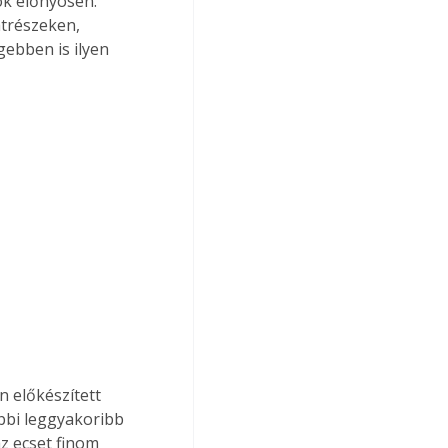
k előnyösen. 
atrészeken, 
ebben is ilyen 
 előkészített 
óbbi leggyakoribb 
az ecset finom 