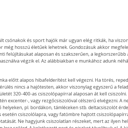
ült csónakok és sport hajók már ugyan elég ritkák, ha viszon
r még hosszú életűek lehetnek. Gondozásuk akkor megfelel
ti felújításukat alaposan és szakszerűen, a legkorszerűbb
asználva végzik el. Az alábbiakban e munkához adunk néh
nka előtt alapos hibafelderítést kell végezni. Ha törés, repe
rülés nincs a hajótesten, akkor viszonylag egyszerű a felada
ületét 320-400-as csiszolópapírral alaposan át kell csiszolni
etén excenter-, vagy rezgőcsiszolóval célszerű elvégezni. A 
 helyeken, pl. bordákon, támléceken stb. deltacsiszolót érd
s esetén csiszolólapra, vagy fatömbre hajtott csiszolópapírr
tatását. Ne hagyjunk csiszolatlan részeket, mert az ilyen hel
lesz szilárd. A keletkezett port és piszkot távolítsuk el. A 