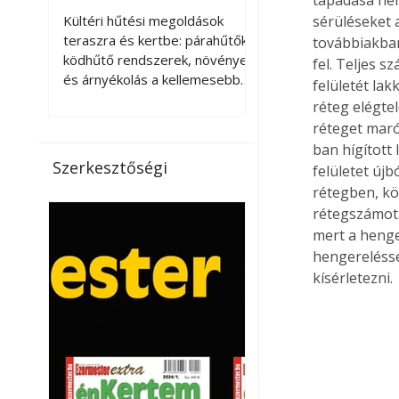
kellemesebbé a
Kültéri hűtési megoldások
sérüléseket 
teraszt és a kertet?
teraszra és kertbe: párahűtők,
továbbiakban
ködhűtő rendszerek, növények
fel. Teljes s
és árnyékolás a kellemesebb
felületét lak
nyári mikroklímáért. A kültéri
réteg elégtel
hűtés kérdése az utóbbi
réteget maró
években egyre nagyobb
ban hígított 
jelentőséget kapott, ahogy a
Szerkesztőségi
felületet újb
nyári hőhullámok gyakoribbá és
rétegben, kö
intenzívebbé váltak. Míg
rétegszámot h
korábban elsősorban a beltéri
mert a henge
klímaberendezések jelentették
a megoldást a meleg ellen, ma
hengerelésse
már egyre többen keresnek
kísérletezni. 
olyan kültéri hűtési
lehetőségeket is, amelyek a
teraszok, erkélyek, kertek vagy
vendégl