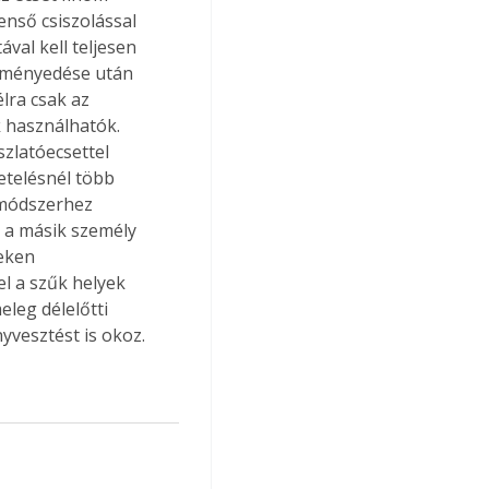
nső csiszolással 
ával kell teljesen 
keményedése után 
lra csak az 
 használhatók. 
zlatóecsettel 
etelésnél több 
 módszerhez 
 a másik személy 
eken 
l a szűk helyek 
leg délelőtti 
nyvesztést is okoz.