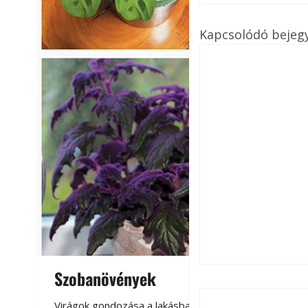
Kapcsolódó bejeg
Szobanövények
Virágoskert: k
teraszon, laká
Virágok gondozása a lakásban,