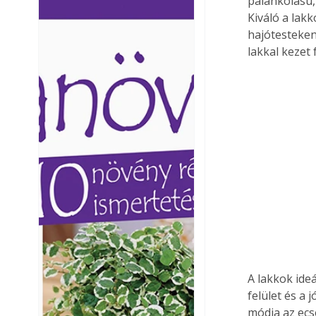
palánkolású,
Ezermester lapszámai. A
Ezermester lapszámai
Kiváló a lak
Laptapir kényelmes megoldás,
Laptapir kényelmes 
hajótesteken
mert: – t
mert: – t
lakkal kezet 
A lakkok ide
felület és a
módja az ecse