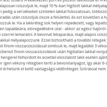
alaposan csiszoljuk le, majd 10 %-ban hígított lakkal mélyal
 pedig a sérüléseket színtelen lakkal fokozatosan, többszö
záradás után csiszoljuk össze a felülettel, és ezt követően a 
kozzuk le. Ha a lakkréteg sok helyen repedezett, vagy lepatto
en tapadására, elöregedésére utal - akkor az egész hajóról a
 szerrel lemaratni. A bevonat lekaparása, majd alapos csisz
lakkal mélyalapozzunk. Ezzel biztosítható a további rétegek 
óli finom visszacsiszolással simítsuk le, majd legalább 3 vék
zbenső finom visszacsiszolások után hígítatlan lakkal vonjuk
engerel felhordott és ecsettel eloszlatott lakk esetén ajánl
r igen vékony rétegben teríti a bevonóanyagot, így akár 6-s
l érhetünk el kellő vastagságú védőréteget. Szórással nem