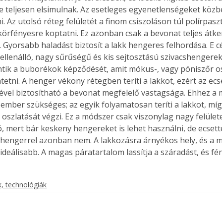
e teljesen elsimulnak. Az esetleges egyenetlenségeket közbe
ni. Az utolsó réteg felületét a finom csiszoláson túl polírpaszt
körfényesre koptatni. Ez azonban csak a bevonat teljes át
 Gyorsabb haladást biztosít a lakk hengeres felhordása. E cé
ellenálló, nagy sűrűségű és kis sejtosztású szivacshengerek
tik a buborékok képződését, amit mókus-, vagy póniszőr os
etni. A henger vékony rétegben teríti a lakkot, ezért az ecs
elével biztosítható a bevonat megfelelő vastagsága. Ehhez a
ember szükséges; az egyik folyamatosan teríti a lakkot, míg
oszlatását végzi. Ez a módszer csak viszonylag nagy felület
, mert bár keskeny hengereket is lehet használni, de ecsette
, hengerrel azonban nem. A lakkozásra árnyékos hely, és a me
ideálisabb. A magas páratartalom lassítja a száradást, és fé
, technológiák