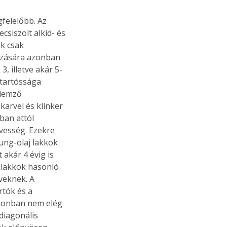
felelőbb. Az 
csiszolt alkid- és 
k csak 
ozására azonban 
3, illetve akár 5-
 tartóssága 
lemző 
karvel és klinker 
ban attól 
vesség. Ezekre 
ung-olaj lakkok 
akár 4 évig is 
klakkok hasonló 
veknek. A 
tók és a 
zonban nem elég 
diagonális 