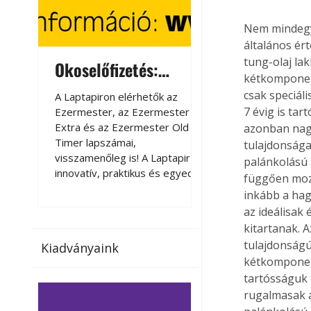
Nem mindegy,
általános ért
tung-olaj la
Okoselőfizetés:
Okoselőfizetés
kétkomponens
Ezermester Extra
csak speciáli
A Laptapiron elérhetők az
A Laptapiron elérhető
7 évig is ta
Ezermester, az Ezermester
Ezermester, az Ezer
Extra és az Ezermester Old
Extra és az Ezermest
azonban nagy
Timer lapszámai,
Timer lapszámai,
tulajdonságai
visszamenőleg is! A Laptapir új,
visszamenőleg is! A La
palánkolású 
innovatív, praktikus és egyedi
innovatív, praktikus 
függően mozo
megoldás a nyomtatott
megoldás a nyomtato
inkább a hag
magazinok digitális olvasására
magazinok digitális o
az ideálisak
számítógépen, okostelefonon
számítógépen, okost
kitartanak. 
vagy táblagépen. Kényelmesen
vagy táblagépen. Ké
tulajdonságúa
Kiadványaink
az otthonában, útközben vagy
az otthonában, útköz
kétkomponens
nyaralás, pihenés alatt is
nyaralás, pihenés alat
tartósságuk
elérhetők lapszámaink. Bárhol,
elérhetők lapszámaink
rugalmasak a
bármikor, akár külföldön élve
bármikor, akár külföld
vagy dolgozva is olvashatók az
vagy dolgozva is olv