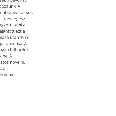
apozzunk. A 
r átkenve töltsük 
hajótest egész 
gzott - ami a 
jánlott ezt a 
olása után 10%-
jó tapadása. A 
onyan felhordott 
 be. A 
atos növelni, 
zori 
 érdemes 