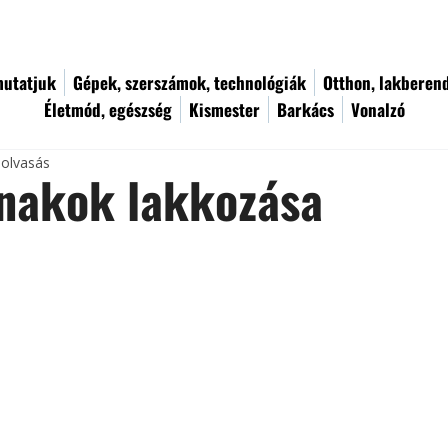
utatjuk
Gépek, szerszámok, technológiák
Otthon, lakberen
Életmód, egészség
Kismester
Barkács
Vonalzó
 olvasás
ónakok lakkozása