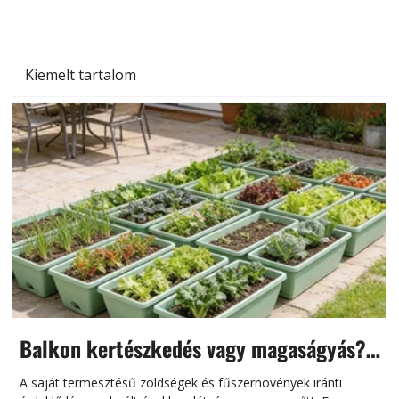
Kiemelt tartalom
Balkon kertészkedés vagy magaságyás?
Helytakarékos kertészkedés
A saját termesztésű zöldségek és fűszernövények iránti