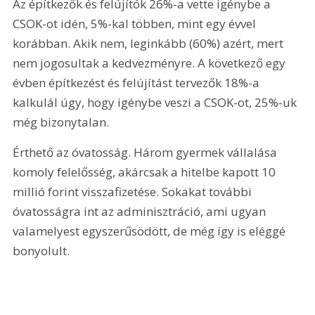
Az építkezők és felújítók 26%-a vette igénybe a 
CSOK-ot idén, 5%-kal többen, mint egy évvel 
korábban. Akik nem, leginkább (60%) azért, mert 
nem jogosultak a kedvezményre. A következő egy 
évben építkezést és felújítást tervezők 18%-a 
kalkulál úgy, hogy igénybe veszi a CSOK-ot, 25%-uk 
még bizonytalan.
Érthető az óvatosság. Három gyermek vállalása 
komoly felelősség, akárcsak a hitelbe kapott 10 
millió forint visszafizetése. Sokakat további 
óvatosságra int az adminisztráció, ami ugyan 
valamelyest egyszerűsödött, de még így is eléggé 
bonyolult.