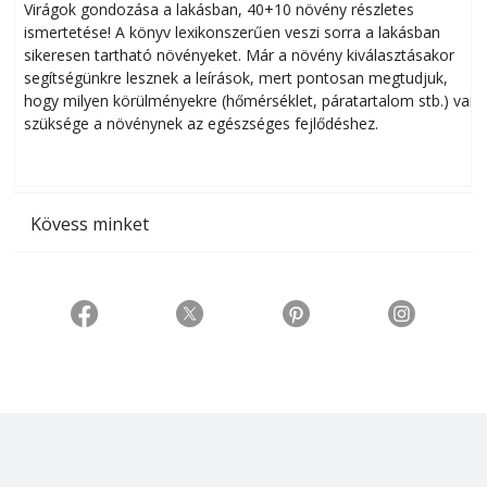
Virágok gondozása a lakásban, 40+10 növény részletes
ismertetése! A könyv lexikonszerűen veszi sorra a lakásban
s
sikeresen tart­ha­tó növényeket. Már a növény kiválasztásakor
h
segítségünkre lesznek a leírások, mert pontosan megtudjuk,
k
hogy milyen körülményekre (hőmérséklet, páratartalom stb.) van
szüksége a növénynek az egészséges fejlődéshez.
t
Kövess minket