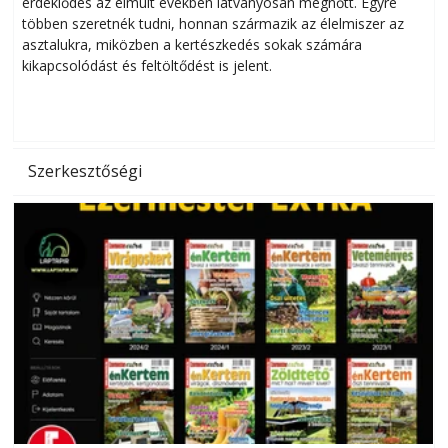
érdeklődés az elmúlt években látványosan megnőtt. Egyre
többen szeretnék tudni, honnan származik az élelmiszer az
l
asztalukra, miközben a kertészkedés sokak számára
kikapcsolódást és feltöltődést is jelent.
é
d
Szerkesztőségi