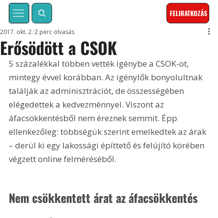
FELIRATKOZÁS
2017. okt. 2.
2 perc olvasás
Erősödött a CSOK
5 százalékkal többen vették igénybe a CSOK-ot, 
mintegy évvel korábban. Az igénylők bonyolultnak 
találják az adminisztrációt, de összességében 
elégedettek a kedvezménnyel. Viszont az 
áfacsökkentésből nem éreznek semmit. Épp 
ellenkezőleg: többségük szerint emelkedtek az árak 
– derül ki egy lakossági építtető és felújító körében 
végzett online felméréséből.
Nem csökkentett árat az áfacsökkentés