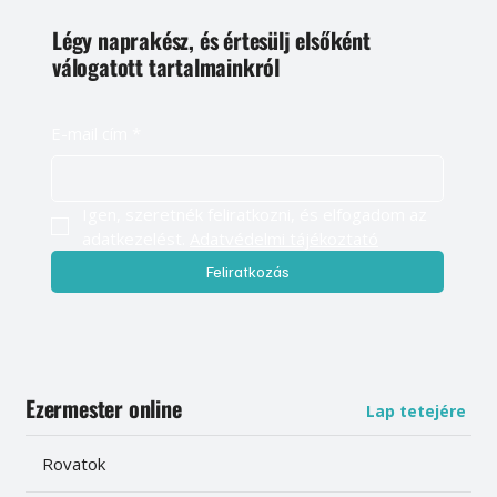
Légy naprakész, és értesülj elsőként
válogatott tartalmainkról
E-mail cím
*
Igen, szeretnék feliratkozni, és elfogadom az 
adatkezelést. 
Adatvédelmi tájékoztató
Feliratkozás
Ezermester online
Lap tetejére
Rovatok