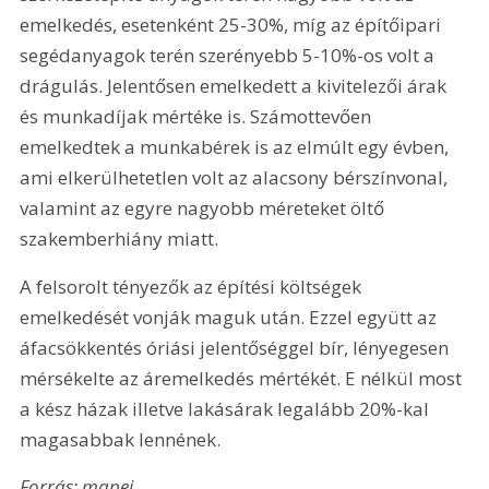
emelkedés, esetenként 25-30%, míg az építőipari 
segédanyagok terén szerényebb 5-10%-os volt a 
drágulás. Jelentősen emelkedett a kivitelezői árak 
és munkadíjak mértéke is. Számottevően 
emelkedtek a munkabérek is az elmúlt egy évben, 
ami elkerülhetetlen volt az alacsony bérszínvonal, 
valamint az egyre nagyobb méreteket öltő 
szakemberhiány miatt.
A felsorolt tényezők az építési költségek 
emelkedését vonják maguk után. Ezzel együtt az 
áfacsökkentés óriási jelentőséggel bír, lényegesen 
mérsékelte az áremelkedés mértékét. E nélkül most 
a kész házak illetve lakásárak legalább 20%-kal 
magasabbak lennének.
Forrás: mapei