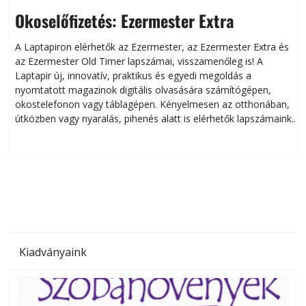
Okoselőfizetés: Ezermester Extra
A Laptapiron elérhetők az Ezermester, az Ezermester Extra és
az Ezermester Old Timer lapszámai, visszamenőleg is! A
Laptapir új, innovatív, praktikus és egyedi megoldás a
L
nyomtatott magazinok digitális olvasására számítógépen,
okostelefonon vagy táblagépen. Kényelmesen az otthonában,
útközben vagy nyaralás, pihenés alatt is elérhetők lapszámaink.
ú
Bárhol, bármikor, akár külföldön élve vagy dolgozva is
B
olvashatók az Ezermester lapszámai. A Laptapir kényelmes
megoldás, mert: – t
Kiadványaink