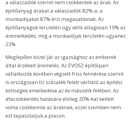
a válaszadók szerint nem csökkentek az árak. Az 
építőanyag árakat a válaszadók 82%-a, a 
munkadíjakat 87% érzi magasabbnak. Az 
építőanyagok területén úgy vélik átlagosan 19% az 
áremelkedés, míg a munkadíjak területén ugyanez 
23%.
Meglepően közel jár az igazsághoz az emberek 
által érzékelt áremelés. Az ÉVOSZ építőipari 
vállalkozók körében végzett friss felmérése szerint 
is országosan tíz százalék felett várható az építési 
költségek emelkedése az év második felében. Az 
áfacsökkentés hatására elvileg 20%-kal kellett 
volna csökkennie az áraknak, ezzel szemben nem 
ezt tapasztaljuk a piacon.