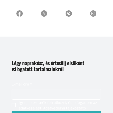
Légy naprakész, és értesülj elsőként
válogatott tartalmainkról
E-mail cím
*
Igen, szeretnék feliratkozni, és elfogadom az 
adatkezelést. 
Adatvédelmi tájékoztató