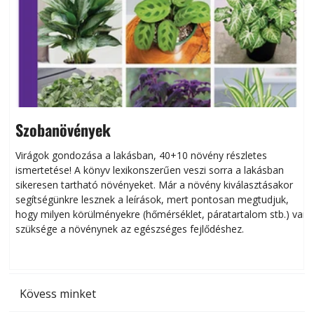
Szobanövények
Virágok gondozása a lakásban, 40+10 növény részletes
ismertetése! A könyv lexikonszerűen veszi sorra a lakásban
s
sikeresen tart­ha­tó növényeket. Már a növény kiválasztásakor
h
segítségünkre lesznek a leírások, mert pontosan megtudjuk,
k
hogy milyen körülményekre (hőmérséklet, páratartalom stb.) van
szüksége a növénynek az egészséges fejlődéshez.
t
Kövess minket