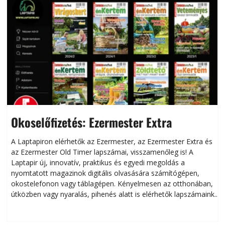
Okoselőfizetés: Ezermester Extra
A Laptapiron elérhetők az Ezermester, az Ezermester Extra és
az Ezermester Old Timer lapszámai, visszamenőleg is! A
Laptapir új, innovatív, praktikus és egyedi megoldás a
L
nyomtatott magazinok digitális olvasására számítógépen,
okostelefonon vagy táblagépen. Kényelmesen az otthonában,
útközben vagy nyaralás, pihenés alatt is elérhetők lapszámaink.
ú
Bárhol, bármikor, akár külföldön élve vagy dolgozva is
B
olvashatók az Ezermester lapszámai. A Laptapir kényelmes