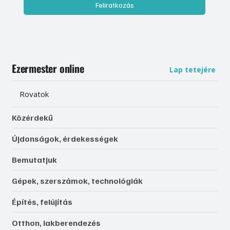
Feliratkozás
Ezermester online
Lap tetejére
Rovatok
Közérdekű
Újdonságok, érdekességek
Bemutatjuk
Gépek, szerszámok, technológiák
Építés, felújítás
Otthon, lakberendezés