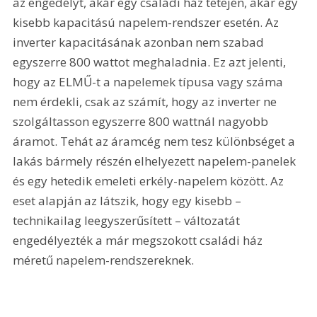
az engedélyt, akár egy családi ház tetején, akár egy 
kisebb kapacitású napelem-rendszer esetén. Az 
inverter kapacitásának azonban nem szabad 
egyszerre 800 wattot meghaladnia. Ez azt jelenti, 
hogy az ELMŰ-t a napelemek típusa vagy száma 
nem érdekli, csak az számít, hogy az inverter ne 
szolgáltasson egyszerre 800 wattnál nagyobb 
áramot. Tehát az áramcég nem tesz különbséget a 
lakás bármely részén elhelyezett napelem-panelek 
és egy hetedik emeleti erkély-napelem között. Az 
eset alapján az látszik, hogy egy kisebb – 
technikailag leegyszerűsített – változatát 
engedélyezték a már megszokott családi ház 
méretű napelem-rendszereknek.