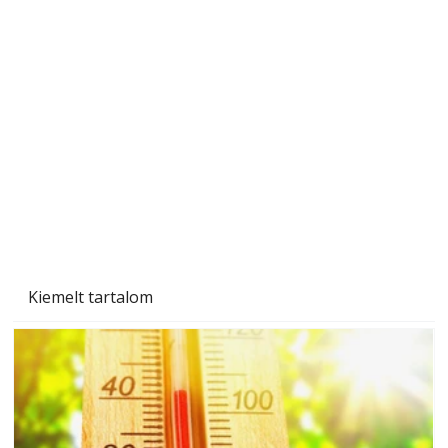
A varrógép és a varrás
Kiemelt tartalom