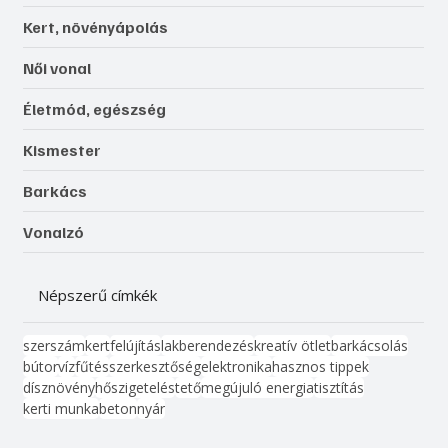
Kert, növényápolás
Női vonal
Életmód, egészség
Kismester
Barkács
Vonalzó
Népszerű címkék
szerszám
kert
felújítás
lakberendezés
kreatív ötlet
barkácsolás
bútor
víz
fűtés
szerkesztőség
elektronika
hasznos tippek
dísznövény
hőszigetelés
tető
megújuló energia
tisztítás
kerti munka
beton
nyár