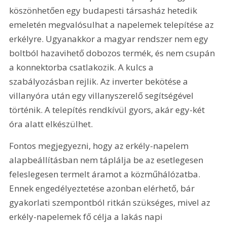
köszönhetően egy budapesti társasház hetedik 
emeletén megvalósulhat a napelemek telepítése az 
erkélyre. Ugyanakkor a magyar rendszer nem egy 
boltból hazavihető dobozos termék, és nem csupán 
a konnektorba csatlakozik. A kulcs a 
szabályozásban rejlik. Az inverter bekötése a 
villanyóra után egy villanyszerelő segítségével 
történik. A telepítés rendkívül gyors, akár egy-két 
óra alatt elkészülhet.
Fontos megjegyezni, hogy az erkély-napelem 
alapbeállításban nem táplálja be az esetlegesen 
feleslegesen termelt áramot a közműhálózatba. 
Ennek engedélyeztetése azonban elérhető, bár 
gyakorlati szempontból ritkán szükséges, mivel az 
erkély-napelemek fő célja a lakás napi 