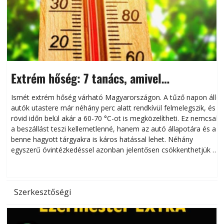
Extrém hőség: 7 tanács, amivel
megóvhatjuk autónkat a nyári károktól
Ismét extrém hőség várható Magyarországon. A tűző napon álló
autók utastere már néhány perc alatt rendkívül felmelegszik, és
rövid időn belül akár a 60-70 °C-ot is megközelítheti. Ez nemcsak
n
a beszállást teszi kellemetlenné, hanem az autó állapotára és a
benne hagyott tárgyakra is káros hatással lehet. Néhány
egyszerű óvintézkedéssel azonban jelentősen csökkenthetjük a
hőség káros hatásait.
l
Szerkesztőségi