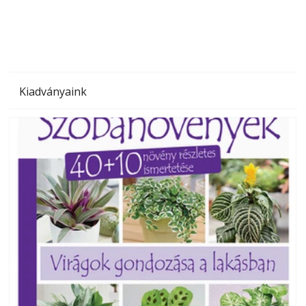
megoldás, mert: – t
Kiadványaink