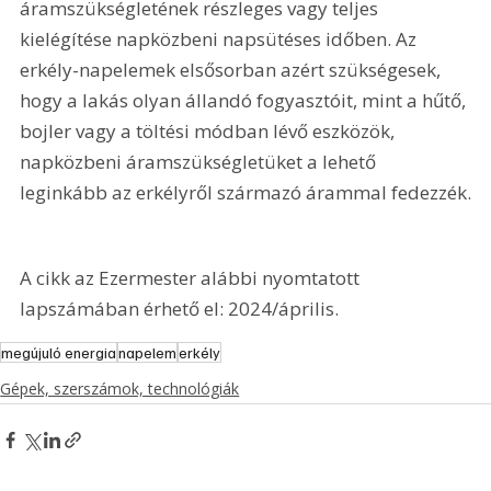
áramszükségletének részleges vagy teljes 
kielégítése napközbeni napsütéses időben. Az 
erkély-napelemek elsősorban azért szükségesek, 
hogy a lakás olyan állandó fogyasztóit, mint a hűtő, 
bojler vagy a töltési módban lévő eszközök, 
napközbeni áramszükségletüket a lehető 
leginkább az erkélyről származó árammal fedezzék.
A cikk az Ezermester alábbi nyomtatott 
lapszámában érhető el: 2024/április.
megújuló energia
napelem
erkély
Gépek, szerszámok, technológiák