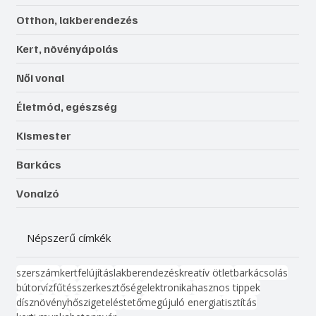
Otthon, lakberendezés
Kert, növényápolás
Női vonal
Életmód, egészség
Kismester
Barkács
Vonalzó
Népszerű címkék
szerszám
kert
felújítás
lakberendezés
kreatív ötlet
barkácsolás
bútor
víz
fűtés
szerkesztőség
elektronika
hasznos tippek
dísznövény
hőszigetelés
tető
megújuló energia
tisztítás