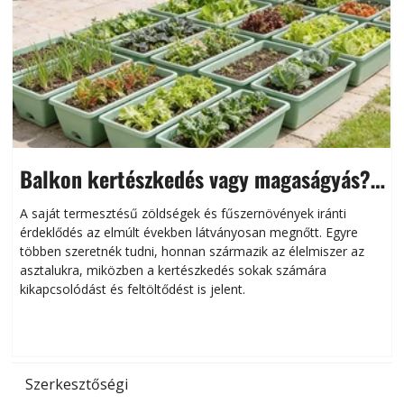
Balkon kertészkedés vagy magaságyás?
Helytakarékos kertészkedés
A saját termesztésű zöldségek és fűszernövények iránti
érdeklődés az elmúlt években látványosan megnőtt. Egyre
többen szeretnék tudni, honnan származik az élelmiszer az
l
asztalukra, miközben a kertészkedés sokak számára
kikapcsolódást és feltöltődést is jelent.
é
d
Szerkesztőségi