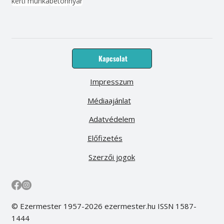
kerti munka
beton
nyár
Kapcsolat
Impresszum
Médiaajánlat
Adatvédelem
Előfizetés
Szerzői jogok
© Ezermester 1957-2026 ezermester.hu ISSN 1587-
1444