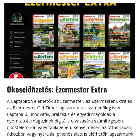
Okoselőfizetés: Ezermester Extra
A Laptapiron elérhetők az Ezermester, az Ezermester Extra és
az Ezermester Old Timer lapszámai, visszamenőleg is! A
Laptapir új, innovatív, praktikus és egyedi megoldás a
L
nyomtatott magazinok digitális olvasására számítógépen,
okostelefonon vagy táblagépen. Kényelmesen az otthonában,
útközben vagy nyaralás, pihenés alatt is elérhetők lapszámaink.
ú