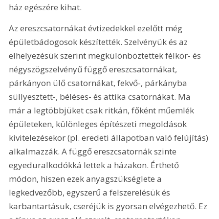
ház egészére kihat.
Az ereszcsatornákat évtizedekkel ezelőtt még 
épületbádogosok készítették. Szelvényük és az 
elhelyezésük szerint megkülönböztettek félkör- és 
négyszögszelvényű függő ereszcsatornákat, 
párkányon ülő csatornákat, fekvő-, párkányba 
süllyesztett-, béléses- és attika csatornákat. Ma 
már a legtöbbjüket csak ritkán, főként műemlék 
épületeken, különleges építészeti megoldások 
kivitelezésekor (pl. eredeti állapotban való felújítás) 
alkalmazzák. A függő ereszcsatornák szinte 
egyeduralkodókká lettek a házakon. Érthető 
módon, hiszen ezek anyagszükséglete a 
legkedvezőbb, egyszerű a felszerelésük és 
karbantartásuk, cseréjük is gyorsan elvégezhető. Ez 