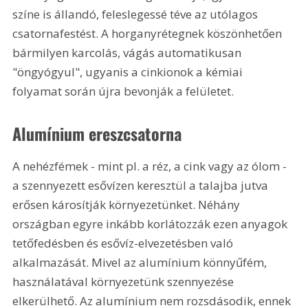
színe is állandó, feleslegessé téve az utólagos 
csatornafestést. A horganyrétegnek köszönhetően 
bármilyen karcolás, vágás automatikusan 
"öngyógyul", ugyanis a cinkionok a kémiai 
folyamat során újra bevonják a felületet.
Alumínium ereszcsatorna
A nehézfémek - mint pl. a réz, a cink vagy az ólom - 
a szennyezett esővízen keresztül a talajba jutva 
erősen károsítják környezetünket. Néhány 
országban egyre inkább korlátozzák ezen anyagok 
tetőfedésben és esővíz-elvezetésben való 
alkalmazását. Mivel az alumínium könnyűfém, 
használatával környezetünk szennyezése 
elkerülhető. Az alumínium nem rozsdásodik, ennek 