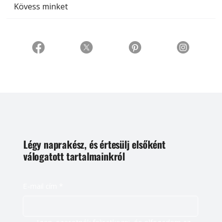
Kövess minket
Légy naprakész, és értesülj elsőként
válogatott tartalmainkról
E-mail cím
*
Igen, szeretnék feliratkozni, és elfogadom az 