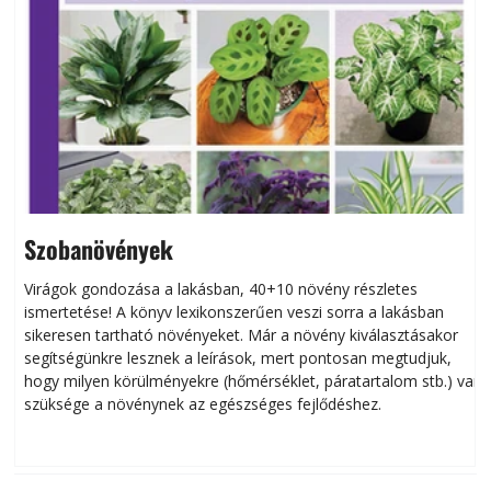
Szobanövények
Virágok gondozása a lakásban, 40+10 növény részletes
ismertetése! A könyv lexikonszerűen veszi sorra a lakásban
s
sikeresen tart­ha­tó növényeket. Már a növény kiválasztásakor
h
segítségünkre lesznek a leírások, mert pontosan megtudjuk,
k
hogy milyen körülményekre (hőmérséklet, páratartalom stb.) van
szüksége a növénynek az egészséges fejlődéshez.
t