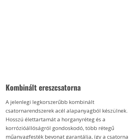
Kombinált ereszcsatorna
A jelenlegi legkorszerűbb kombinált 
csatornarendszerek acél alapanyagból készülnek. 
Hosszú élettartamát a horganyréteg és a 
korrózióállóságról gondoskodó, több rétegű 
műanyagfesték bevonat garantálja, így a csatorna 