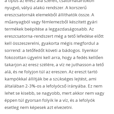
a típus az eresz alá szerelt, csatornatartókon 
nyugvó, vályú alakú rendszer. A korszerű 
ereszcsatornák elemekből állíthatók össze. A 
műanyagból vagy fémlemezből készített gyári 
termékek beépítése a leggazdaságosabb. Az 
ereszcsatorna-rendszert még a tető lefedése előtt 
kell összeszerelni, gyakorta mégis megfordul a 
sorrend: a tetőfedőt követi a bádogos. Ilyenkor 
fokozottan ügyelni kell arra, hogy a fedés kellően 
takarjon az eresz szélére, a víz ne juthasson a tető 
alá, és ne folyjon túl az ereszen. Az ereszt tartó 
kampókkal állítják be a szükséges lejtést, ami 
általában 2-3%-os a lefolyócső irányába. Ez nem 
lehet se kisebb, se nagyobb, mert akkor nem vagy 
éppen túl gyorsan folyik le a víz, és a lefolyók 
esetleg nem képesek azt elvezetni.