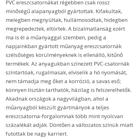
PVC ereszcsatornákat régebben csak rossz 
minőségű alapanyagból gyártottak. Kifakultak, 
melegben megnyúltak, hullámosodtak, hidegben 
megrepedeztek, eltörtek. A bizalmatlanság ezért 
ma is él a műanyaggal szemben, pedig a 
napjainkban gyártott műanyag ereszcsatornák 
szélsőséges körülményeknek is ellenálló, kitűnő 
termékek. Az anyagukban színezett PVC-csatornák 
színtartóak, rugalmasak, elviselik a hó nyomását, 
nem támadja meg őket a korrózió, a savas eső; 
könnyen tisztán tarthatók, házilag is felszerelhetők. 
Akadnak országok a nagyvilágban, ahol a 
műanyagból készült gyártmányok a teljes 
ereszcsatorna-forgalomnak több mint nyolcvan 
százalékát adják. Döntően a változatos színük miatt 
futottak be nagy karriert.