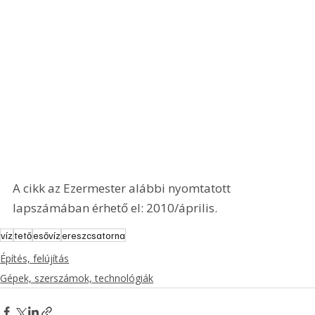
A cikk az Ezermester alábbi nyomtatott 
lapszámában érhető el: 2010/április.
víz
tető
esővíz
ereszcsatorna
Építés, felújítás
Gépek, szerszámok, technológiák