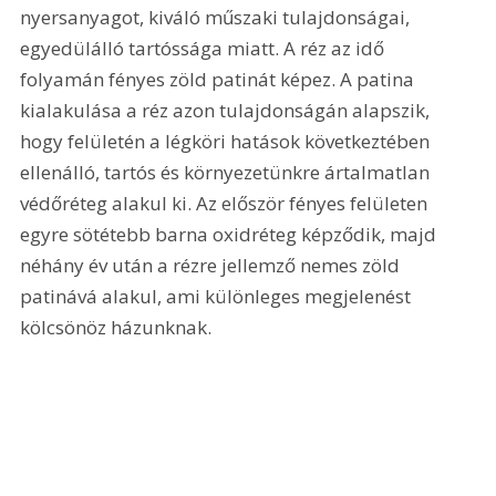
nyersanyagot, kiváló műszaki tulajdonságai, 
egyedülálló tartóssága miatt. A réz az idő 
folyamán fényes zöld patinát képez. A patina 
kialakulása a réz azon tulajdonságán alapszik, 
hogy felületén a légköri hatások következtében 
ellenálló, tartós és környezetünkre ártalmatlan 
védőréteg alakul ki. Az először fényes felületen 
egyre sötétebb barna oxidréteg képződik, majd 
néhány év után a rézre jellemző nemes zöld 
patinává alakul, ami különleges megjelenést 
kölcsönöz házunknak.