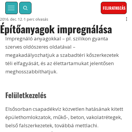
FELIRATKOZÁS
2016. dec. 12.
1 perc olvasás
Építőanyagok impregnálása
Impregnáló anyagokkal – pl. szilikon gyanta 
szerves oldószeres oldatával – 
megakadályozhatjuk a szabadtéri kőszerkezetek 
téli elfagyását, és az élettartamukat jelentősen 
meghosszabbíthatjuk.
Felületkezelés
Elsősorban csapadékvíz közvetlen hatásának kitett 
épülethomlokzatok, műkő-, beton, vakolatrétegek, 
belső falszerkezetek, továbbá mettlachi. 