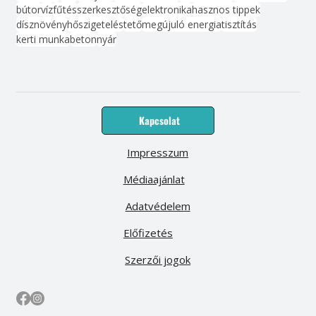
bútor
víz
fűtés
szerkesztőség
elektronika
hasznos tippek
dísznövény
hőszigetelés
tető
megújuló energia
tisztítás
kerti munka
beton
nyár
Kapcsolat
Impresszum
Médiaajánlat
Adatvédelem
Előfizetés
Szerzői jogok