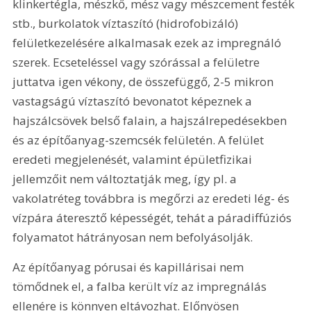
klinkertégla, mészkő, mész vagy mészcement festék 
stb., burkolatok víztaszító (hidrofobizáló) 
felületkezelésére alkalmasak ezek az impregnáló 
szerek. Ecseteléssel vagy szórással a felületre 
juttatva igen vékony, de összefüggő, 2-5 mikron 
vastagságú víztaszító bevonatot képeznek a 
hajszálcsövek belső falain, a hajszálrepedésekben 
és az építőanyag-szemcsék felületén. A felület 
eredeti megjelenését, valamint épületfizikai 
jellemzőit nem változtatják meg, így pl. a 
vakolatréteg továbbra is megőrzi az eredeti lég- és 
vízpára áteresztő képességét, tehát a páradiffúziós 
folyamatot hátrányosan nem befolyásolják.
Az építőanyag pórusai és kapillárisai nem 
tömődnek el, a falba került víz az impregnálás 
ellenére is könnyen eltávozhat. Előnyösen 