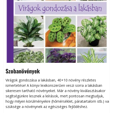
Szobanövények
Virágok gondozása a lakásban, 40+10 növény részletes
ismertetése! A könyv lexikonszerűen veszi sorra a lakásban
s
sikeresen tart­ha­tó növényeket. Már a növény kiválasztásakor
h
segítségünkre lesznek a leírások, mert pontosan megtudjuk,
k
hogy milyen körülményekre (hőmérséklet, páratartalom stb.) van
szüksége a növénynek az egészséges fejlődéshez.