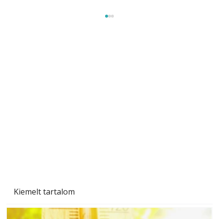
Betonjárda készítése lépésről lépésre – így
készül tartós betonburkolat
Kiemelt tartalom