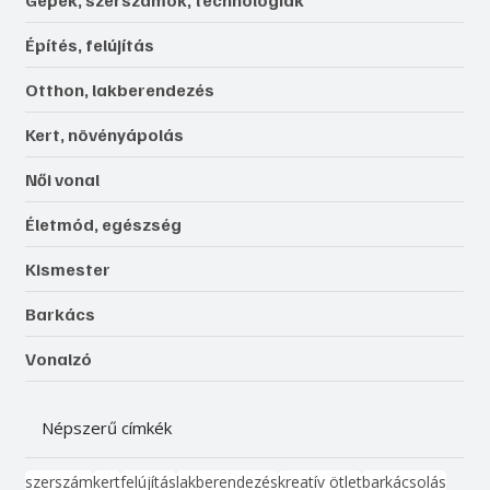
Építés, felújítás
Otthon, lakberendezés
Kert, növényápolás
Női vonal
Életmód, egészség
Kismester
Barkács
Vonalzó
Népszerű címkék
szerszám
kert
felújítás
lakberendezés
kreatív ötlet
barkácsolás