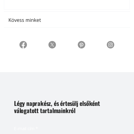
t
Kövess minket
Légy naprakész, és értesülj elsőként
válogatott tartalmainkról
E-mail cím
*