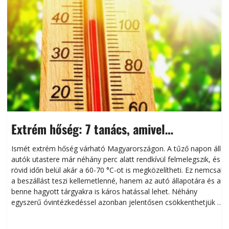
Extrém hőség: 7 tanács, amivel
megóvhatjuk autónkat a nyári károktól
Ismét extrém hőség várható Magyarországon. A tűző napon álló
autók utastere már néhány perc alatt rendkívül felmelegszik, és
rövid időn belül akár a 60-70 °C-ot is megközelítheti. Ez nemcsak
n
a beszállást teszi kellemetlenné, hanem az autó állapotára és a
benne hagyott tárgyakra is káros hatással lehet. Néhány
egyszerű óvintézkedéssel azonban jelentősen csökkenthetjük a
hőség káros hatásait.
l