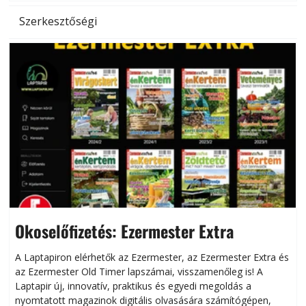
Szerkesztőségi
Okoselőfizetés: Ezermester Extra
A Laptapiron elérhetők az Ezermester, az Ezermester Extra és
az Ezermester Old Timer lapszámai, visszamenőleg is! A
Laptapir új, innovatív, praktikus és egyedi megoldás a
L
nyomtatott magazinok digitális olvasására számítógépen,