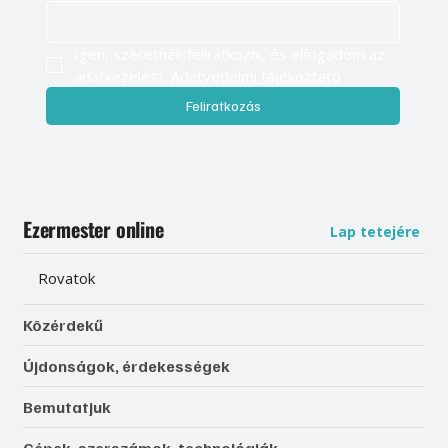
Igen, szeretnék feliratkozni, és elfogadom az 
adatkezelést. 
Adatvédelmi tájékoztató
Feliratkozás
Ezermester online
Lap tetejére
Rovatok
Közérdekű
Újdonságok, érdekességek
Bemutatjuk
Gépek, szerszámok, technológiák