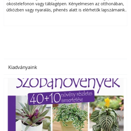
okostelefonon vagy táblagépen. Kényelmesen az otthonában,
útközben vagy nyaralás, pihenés alatt is elérhetők lapszámaink.
ú
Bárhol, bármikor, akár külföldön élve vagy dolgozva is
B
olvashatók az Ezermester lapszámai. A Laptapir kényelmes
megoldás, mert: – t
Kiadványaink