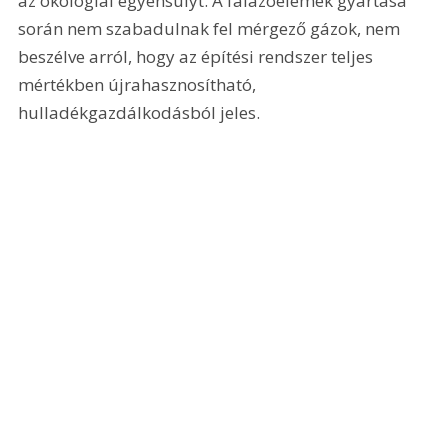
az ökológiai egyensúlyt. A falazóelemek gyártása 
során nem szabadulnak fel mérgező gázok, nem 
beszélve arról, hogy az építési rendszer teljes 
mértékben újrahasznosítható, 
hulladékgazdálkodásból jeles.