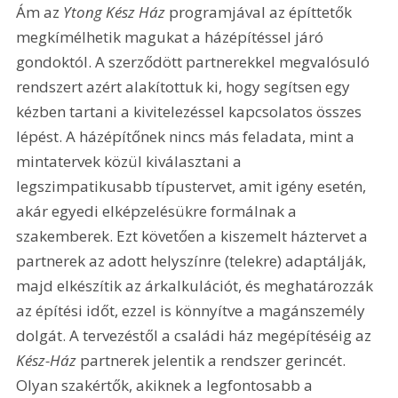
Ám az 
Ytong Kész Ház
 programjával az építtetők 
megkímélhetik magukat a házépítéssel járó 
gondoktól. A szerződött partnerekkel megvalósuló 
rendszert azért alakítottuk ki, hogy segítsen egy 
kézben tartani a kivitelezéssel kapcsolatos összes 
lépést. A házépítőnek nincs más feladata, mint a 
mintatervek közül kiválasztani a 
legszimpatikusabb típustervet, amit igény esetén, 
akár egyedi elképzelésükre formálnak a 
szakemberek. Ezt követően a kiszemelt háztervet a 
partnerek az adott helyszínre (telekre) adaptálják, 
majd elkészítik az árkalkulációt, és meghatározzák 
az építési időt, ezzel is könnyítve a magánszemély 
dolgát. A tervezéstől a családi ház megépítéséig az 
Kész-Ház
 partnerek jelentik a rendszer gerincét. 
Olyan szakértők, akiknek a legfontosabb a 