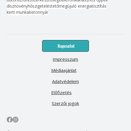
dísznövény
hőszigetelés
tető
megújuló energia
tisztítás
kerti munka
beton
nyár
Kapcsolat
Impresszum
Médiaajánlat
Adatvédelem
Előfizetés
Szerzői jogok