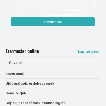
Igen, szeretnék feliratkozni, és elfogadom az 
adatkezelést. 
Adatvédelmi tájékoztató
Feliratkozás
Ezermester online
Lap tetejére
Rovatok
Közérdekű
Újdonságok, érdekességek
Bemutatjuk
Gépek, szerszámok, technológiák