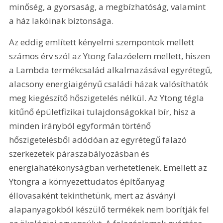
minőség, a gyorsaság, a megbízhatóság, valamint 
a ház lakóinak biztonsága.
Az eddig említett kényelmi szempontok mellett 
számos érv szól az Ytong falazóelem mellett, hiszen 
a Lambda termékcsalád alkalmazásával egyrétegű, 
alacsony energiaigényű családi házak valósíthatók 
meg kiegészítő hőszigetelés nélkül. Az Ytong tégla 
kitűnő épületfizikai tulajdonságokkal bír, hisz a 
minden irányból egyformán történő 
hőszigetelésből adódóan az egyrétegű falazó 
szerkezetek páraszabályozásban és 
energiahatékonyságban verhetetlenek. Emellett az 
Ytongra a környezettudatos építőanyag 
éllovasaként tekinthetünk, mert az ásványi 
alapanyagokból készülő termékek nem borítják fel 