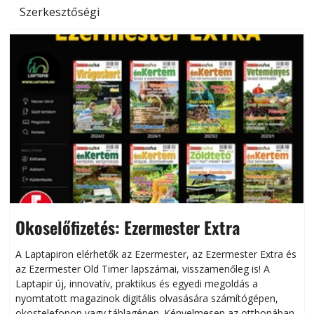
Szerkesztőségi
Okoselőfizetés: Ezermester Extra
A Laptapiron elérhetők az Ezermester, az Ezermester Extra és
az Ezermester Old Timer lapszámai, visszamenőleg is! A
Laptapir új, innovatív, praktikus és egyedi megoldás a
L
nyomtatott magazinok digitális olvasására számítógépen,
okostelefonon vagy táblagépen. Kényelmesen az otthonában,