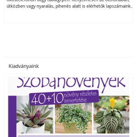
útközben vagy nyaralás, pihenés alatt is elérhetők lapszámaink.
ú
Bárhol, bármikor, akár külföldön élve vagy dolgozva is
B
olvashatók az Ezermester lapszámai. A Laptapir kényelmes
megoldás, mert: – t
Kiadványaink