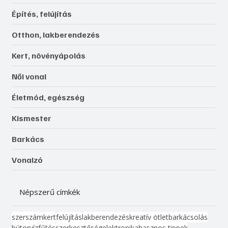
Építés, felújítás
Otthon, lakberendezés
Kert, növényápolás
Női vonal
Életmód, egészség
Kismester
Barkács
Vonalzó
Népszerű címkék
szerszám
kert
felújítás
lakberendezés
kreatív ötlet
barkácsolás
bútor
víz
fűtés
szerkesztőség
elektronika
hasznos tippek