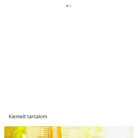
Tiszta homlokzat éveken át
Kiemelt tartalom