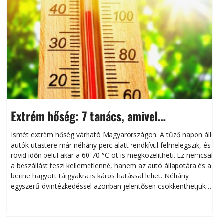
Extrém hőség: 7 tanács, amivel
megóvhatjuk autónkat a nyári károktól
Ismét extrém hőség várható Magyarországon. A tűző napon álló
autók utastere már néhány perc alatt rendkívül felmelegszik, és
rövid időn belül akár a 60-70 °C-ot is megközelítheti. Ez nemcsak
n
a beszállást teszi kellemetlenné, hanem az autó állapotára és a
benne hagyott tárgyakra is káros hatással lehet. Néhány
egyszerű óvintézkedéssel azonban jelentősen csökkenthetjük a
hőség káros hatásait.
l