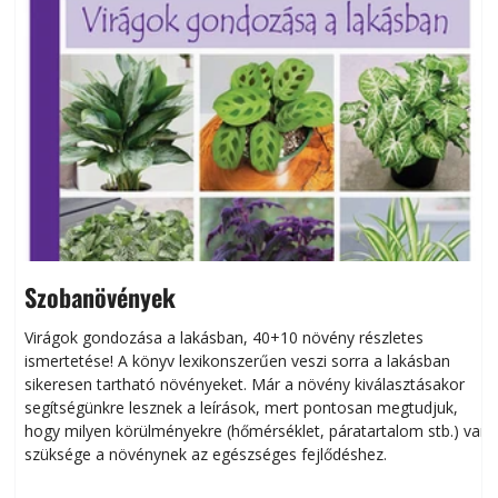
Szobanövények
Virágok gondozása a lakásban, 40+10 növény részletes
ismertetése! A könyv lexikonszerűen veszi sorra a lakásban
s
sikeresen tart­ha­tó növényeket. Már a növény kiválasztásakor
h
segítségünkre lesznek a leírások, mert pontosan megtudjuk,
k
hogy milyen körülményekre (hőmérséklet, páratartalom stb.) van
szüksége a növénynek az egészséges fejlődéshez.