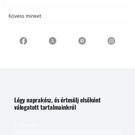
t
Kövess minket
Légy naprakész, és értesülj elsőként
válogatott tartalmainkról
E-mail cím
*