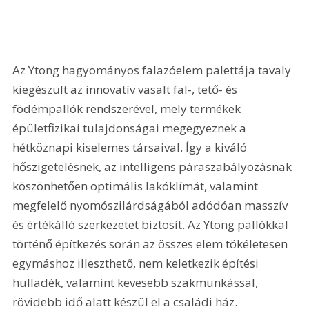
Az Ytong hagyományos falazóelem palettája tavaly 
kiegészült az innovatív vasalt fal-, tető- és 
födémpallók rendszerével, mely termékek 
épületfizikai tulajdonságai megegyeznek a 
hétköznapi kiselemes társaival. Így a kiváló 
hőszigetelésnek, az intelligens páraszabályozásnak 
köszönhetően optimális lakó­klímát, valamint 
megfelelő nyomószilárdságából adódóan masszív 
és értékálló szerkezetet biztosít. Az Ytong pallókkal 
történő építkezés során az összes elem tökéletesen 
egymáshoz illeszthető, nem keletkezik építési 
hulladék, valamint kevesebb szakmunkással, 
rövidebb idő alatt készül el a családi ház. 