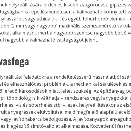
inek helyreállítására érdemes kisebb zsugorodású gipszes va
tagságban is repedésmenetesen alkalmazható könnyített va
 nyílászárók vagy áthidalók – és egyéb teherhordó elemek – 
yobb (2 mm vagy nagyobb) maximális szemcseméretű vakola
sokat alkalmazni, mert a nagyobb szemcse nagyobb belső v
ül nagyobb alkalmazható vastagságot jelent.
 vasfoga
elyreállítási feladatokra a rendeltetésszerű használatból sz
i és elhasználódási problémák, a mechanikai sérülések és 
 eredő károsodások miatt lehet szükség. Az építőanyag po
l. több dolog is kiválthatja – rendszeres vegyi anyagokkal tö
helés, víz és sóterhelés stb. –, ezek helyreállításakor az els
rült anyagrészek eltávolítása, majd megfelelő alapfelület elő
t vagy javítóhabarcs bedolgozása. A javítóanyagok anyagukb
s kiegészítő simítóvakolat alkalmazása. Közvetlenül festhet