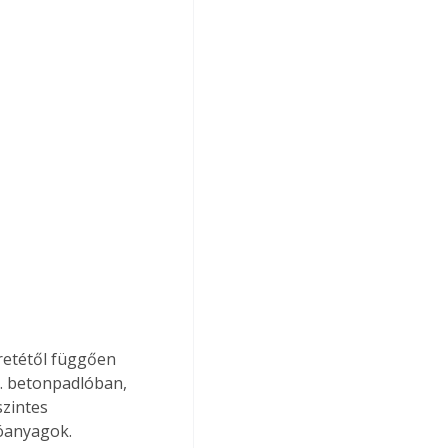
retétől függően 
l. betonpadlóban, 
zintes 
tóanyagok. 