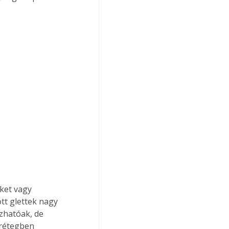
ket vagy 
ott glettek nagy 
zhatóak, de 
rétegben 