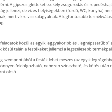
lérni. A gipszes gletteket csekély zsugorodás és repedéshajl
. A
ág jellemzi, de vizes helyiségekben (fürdő, WC, konyha) nem
megoldás,
ak, mert vízre visszalágyulnak. A legfontosabb termékválas
ág.
i feladatok közül az egyik leggyakoribb és „legnépszerűbb” a
 közül talán a festé­keket jellemzi a legszélesebb termékpal
g szempontjából a festék lehet meszes (az egyik legrégebb
önnyen feldolgozható, nehezen színezhető, és kötés után cs
ont olcsó.