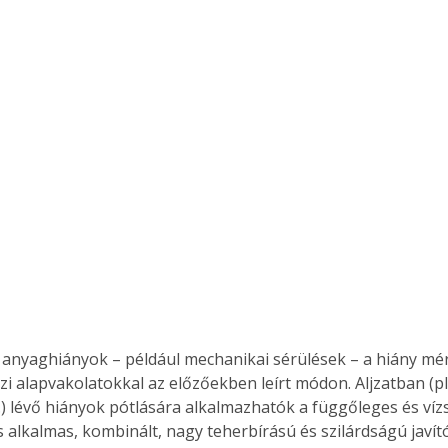
 anyaghiányok – például mechanikai sérülések – a hiány mé
ézi alapvakolatokkal az előzőekben leírt módon. Aljzatban (p
.) lévő hiányok pótlására alkalmazhatók a függőleges és vízs
is alkalmas, kombinált, nagy teherbírású és szilárdságú javí