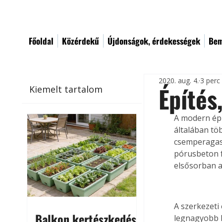
Főoldal
Közérdekű
Újdonságok, érdekességek
Bem
2020. aug. 4.
3 perc
Építés
Kiemelt tartalom
A modern épí
általában tö
csemperagasz
pórusbeton f
elsősorban a
A szerkezeti
Balkon kertészkedés
legnagyobb k