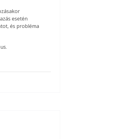
zá­sakor 
mazás esetén 
tot, és probléma 
us.