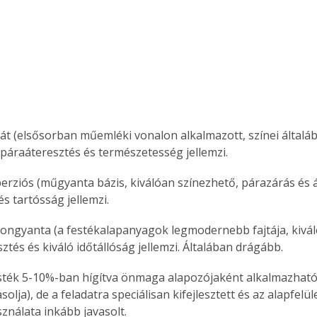
ikát (elsősorban műemléki vonalon alkalmazott, színei általáb
 páraáteresztés és természetesség jellemzi.
perziós (műgyanta bázis, kiválóan színezhető, párazárás és 
és tartósság jellemzi.
ikongyanta (a festékalapanyagok legmodernebb fajtája, kivál
ztés és kiváló időtállóság jellemzi. Általában drágább.
sték 5-10%-ban hígítva önmaga alapozójaként alkalmazhat
asolja), de a feladatra speciálisan kifejlesztett és az alapfelü
ználata inkább javasolt.