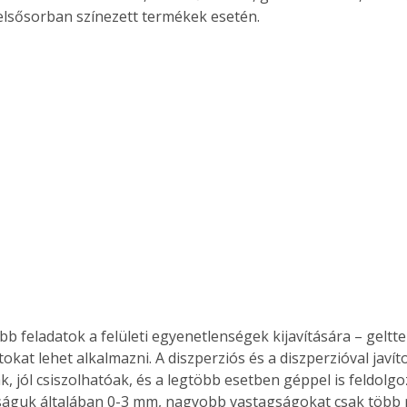
 elsősorban színezett termékek esetén.
Együtt jobban megéri!
Bővebb információ itt!
k az
Együtt jobban megéri! A
mester
könyvek tetszőleges
er Old
párosítással kedvezményes
áron, 0 Ft postaköltséggel
ptapir új,
megrendelhetők!
és egyedi
tt
lvasására
elefonon
nyelmesen
ben vagy
bb feladatok a felületi egyenetlenségek kijavítására – geltte
t is
okat lehet alkalmazni. A diszperziós és a diszperzióval javít
. Bárhol,
k, jól csiszolhatóak, és a legtöbb esetben géppel is feldolgo
ön élve
ságuk általában 0-3 mm, nagyobb vastagságokat csak több 
ashatók az