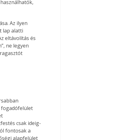
 használhatók, 
sa. Az ilyen 
lap alatti 
z eltávolítás és 
n”, ne legyen 
 ragasztót 
orsabban 
 fogadófelület 
t 
festés csak ideig-
ól fontosak a 
őségi alapfelület 