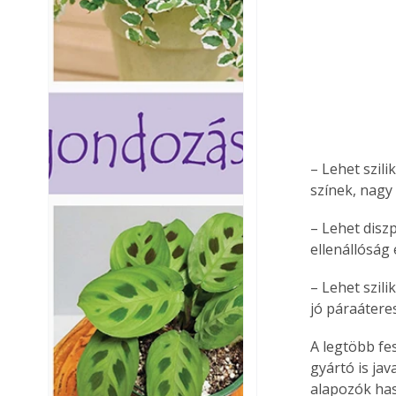
– Lehet szil
színek, nagy
– Lehet disz
ellenállóság 
– Lehet szil
jó páraáteres
A legtöbb fe
gyártó is jav
alapozók has