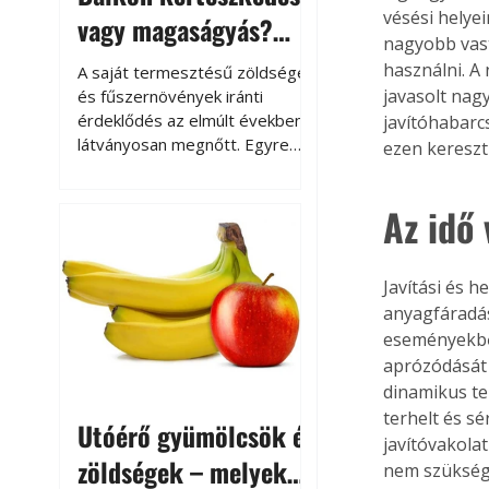
vésési helye
vagy magaságyás?
nagyobb vas
Helytakarékos
használni. A
A saját termesztésű zöldségek
kertészkedés
javasolt nag
és fűszernövények iránti
érdeklődés az elmúlt években
javítóhabarc
látványosan megnőtt. Egyre
ezen kereszt
többen szeretnék tudni, honnan
származik az élelmiszer az
Az idő
asztalukra, miközben a
kertészkedés sokak számára
kikapcsolódást és feltöltődést
Javítási és h
is jelent.
anyagfáradás
eseményekből
aprózódását p
dinamikus ter
terhelt és sé
Utóérő gyümölcsök és
javítóvakola
zöldségek – melyek
nem szüksége