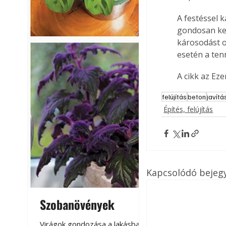
A festéssel 
gondosan kel
károsodást o
esetén a ten
A cikk az Ez
felújítás
beton
javítá
Építés, felújítás
Kapcsolódó bejeg
Szobanövények
Virágoskert: k
teraszon, laká
Virágok gondozása a lakásban,