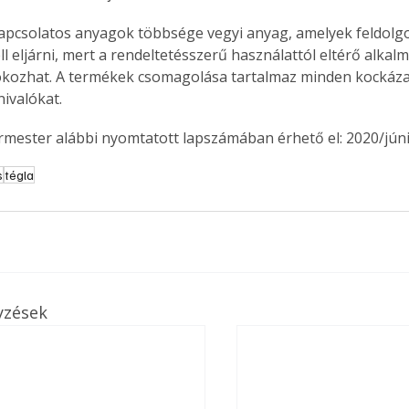
kapcsolatos anyagok többsége vegyi anyag, amelyek feldolgo
l eljárni, mert a rendeltetésszerű használattól eltérő alkal
kozhat. A termékek csomagolása tartalmaz minden kocká­za
nivalókat.
ermester alábbi nyomtatott lapszámában érhető el: 2020/júni
s
tégla
yzések
ertben,
Gyógyító növények: a
sban
természet kincsei az