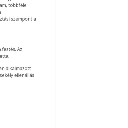
am, többféle 
 
ztási szempont a 
 festés. Az 
etta.
en alkalmazott 
ekély ellenállás 