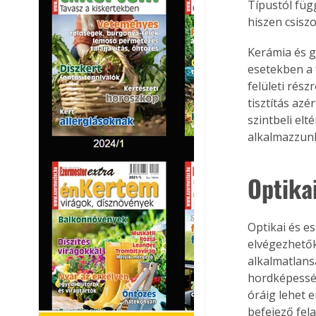
Típustól füg
hiszen csisz
Kerámia és gr
esetekben a f
felületi rész
tisztítás azé
szintbeli el
alkalmazzun
Optikai
Optikai és e
elvégezhetők
alkalmatlans
hordképesség
óráig lehet 
befejező fela