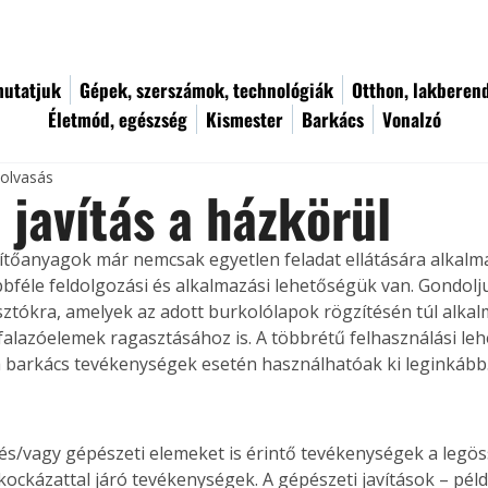
utatjuk
Gépek, szerszámok, technológiák
Otthon, lakberen
Életmód, egészség
Kismester
Barkács
Vonalzó
 olvasás
, javítás a házkörül
tőanyagok már nemcsak egyetlen feladat ellátására alkalm
bbféle feldolgozási és alkalmazási lehetőségük van. Gondolj
tókra, amelyek az adott burkolólapok rögzítésén túl alkal
alazóelemek ragasztásához is. A többrétű felhasználási leh
 barkács tevékenységek esetén használhatóak ki leginkább
 és/vagy gépészeti elemeket is érintő tevékenységek a legös
ockázattal járó tevékenységek. A gépészeti javítások – péld