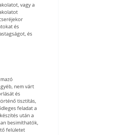
kolatot, vagy a 
kolatot 
cseréjekor 
tokat és 
astagságot, és 
ármazó 
egyéb, nem várt 
rlását és 
rténő tisztítás, 
ődleges feladat a 
készítés után a 
an besimíthatók, 
ő felületet 