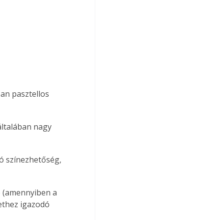
an pasztellos 
általában nagy 
ó színezhetőség, 
ó (amennyiben a 
lethez igazodó 