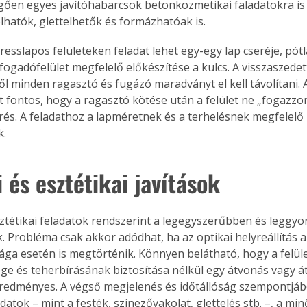
gően egyes javítóhabarcsok betonkozmetikai faladatokra is
olhatók, glettelhetők és formázhatóak is.
esslapos felületeken feladat lehet egy-egy lap cseréje, pótlá
ogadófelület megfelelő előkészítése a kulcs. A visszaszedett 
ről minden ragasztó és fugázó maradványt el kell távolítani. A
rt fontos, hogy a ragasztó kötése után a felület ne „fogazzo
térés. A feladathoz a lapméretnek és a terhelésnek megfelelő
k.
 és esztétikai javítások
sztétikai feladatok rendszerint a legegyszerűbben és leggy
. Probléma csak akkor adódhat, ha az optikai helyreállítás a
ága esetén is megtörténik. Könnyen belátható, hogy a felüle
e és teherbírásának biztosítása nélkül egy átvonás vagy át
eredményes. A végső megjelenés és időtállóság szempontjáb
datok – mint a festék, színezővakolat, glettelés stb. –, a min