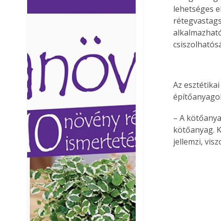
lehetséges e
Ezermester lapszámai. A
Ezermester lapszámai
rétegvastags
Laptapir kényelmes megoldás,
Laptapir kényelmes 
mert: – t
mert: – t
alkalmazható
csiszolhatós
Az esztétika
építőanyagok
– A kötőanya
kötőanyag. K
jellemzi, visz