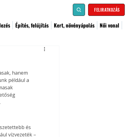
FELIRATKOZÁS
dezés
Építés, felújítás
Kert, növényápolás
Női vonal
asak, hanem 
unk például a 
masak 
etőség 
.
szetettebb és 
ául vízvezeték – 