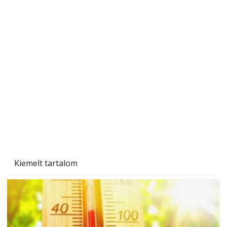
A varrógép és a varrás
Kiemelt tartalom