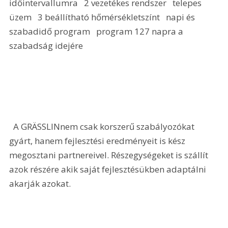
időintervallumra   2 vezetékes rendszer   telepes 
üzem   3 beállítható hőmérsékletszínt   napi és 
szabadidő program   program 127 napra a 
szabadság idejére      
  A GRÄSSLINnem csak korszerű szabályozókat 
gyárt, hanem fejlesztési eredményeit is kész 
megosztani partnereivel. Részegységeket is szállít 
azok részére akik saját fejlesztésükben adaptálni 
akarják azokat. 