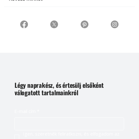
Légy naprakész, és értesülj elsőként
válogatott tartalmainkról
E-mail cím
*
Igen, szeretnék feliratkozni, és elfogadom az 