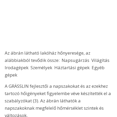
Az ábrán látható lakóház hőnyeresége, az 
alábbiakból tevődik össze:  Napsugárzás  Világítás  
Irodagépek  Személyek  Háztartási gépek  Egyéb 
gépek 
A GRÄSSLIN fejlesztői a napszakokat és az ezekhez 
tartozó hőigényeket figyelembe véve készítették el a 
szabályzókat (3). Az ábrán láthatók a 
napszakoknak megfelelő hőmérséklet szintek és 
változások. 