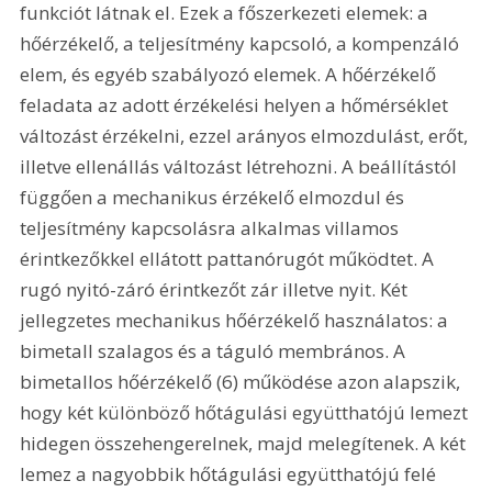
funkciót látnak el. Ezek a főszerkezeti elemek: a 
hőérzékelő, a teljesítmény kapcsoló, a kompenzáló 
elem, és egyéb szabályozó elemek. A hőérzékelő 
feladata az adott érzékelési helyen a hőmérséklet 
változást érzékelni, ezzel arányos elmozdulást, erőt, 
illetve ellenállás változást létrehozni. A beállítástól 
függően a mechanikus érzékelő elmozdul és 
teljesítmény kapcsolásra alkalmas villamos 
érintkezőkkel ellátott pattanórugót működtet. A 
rugó nyitó-záró érintkezőt zár illetve nyit. Két 
jellegzetes mechanikus hőérzékelő használatos: a 
bimetall szalagos és a táguló membrános. A 
bimetallos hőérzékelő (6) működése azon alapszik, 
hogy két különböző hőtágulási együtthatójú lemezt 
hidegen összehengerelnek, majd melegítenek. A két 
lemez a nagyobbik hőtágulási együtthatójú felé 