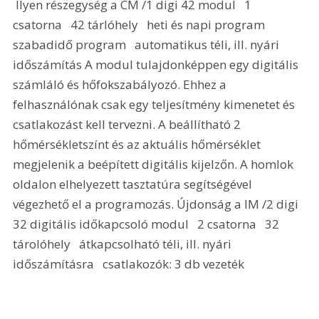
 Ilyen részegység a CM /1 digi 42 modul   1 
csatorna   42 tárlóhely   heti és napi program   
szabadidő program   automatikus téli, ill. nyári 
időszámítás A modul tulajdonképpen egy digitális 
számláló és hőfokszabályozó. Ehhez a 
felhasználónak csak egy teljesítmény kimenetet és 
csatlakozást kell tervezni. A beállítható 2 
hőmérsékletszínt és az aktuális hőmérséklet 
megjelenik a beépített digitális kijelzőn. A homlok 
oldalon elhelyezett tasztatúra segítségével 
végezhető el a programozás. Újdonság a IM /2 digi 
32 digitális időkapcsoló modul   2 csatorna   32 
tárolóhely   átkapcsolható téli, ill. nyári 
időszámításra   csatlakozók: 3 db vezeték      