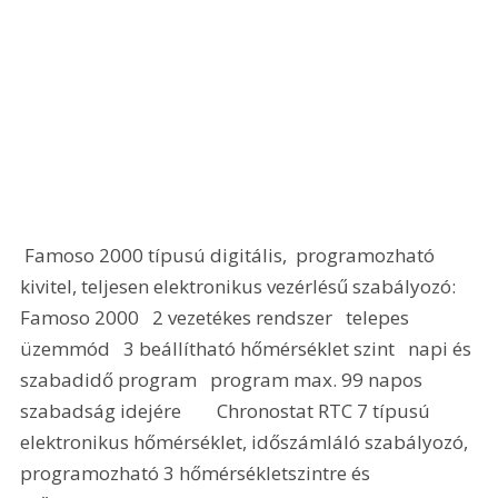
 Famoso 2000 típusú digitális,  programozható 
kivitel, teljesen elektronikus vezérlésű szabályozó:  
Famoso 2000   2 vezetékes rendszer   telepes 
üzemmód   3 beállítható hőmérséklet szint   napi és 
szabadidő program   program max. 99 napos 
szabadság idejére        Chronostat RTC 7 típusú 
elektronikus hőmérséklet, időszámláló szabályozó,  
programozható 3 hőmérsékletszintre és 