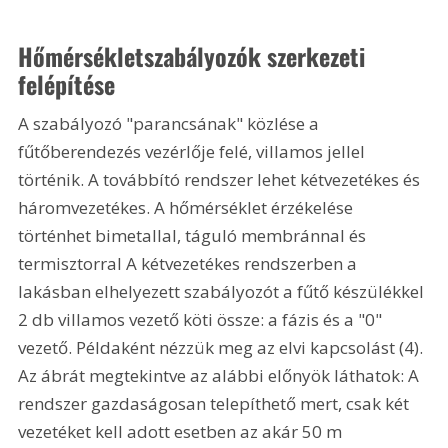
Hőmérsékletszabályozók szerkezeti 
felépítése
A szabályozó "parancsának" közlése a 
fűtőberendezés vezérlője felé, villamos jellel 
történik. A továbbító rendszer lehet kétvezetékes és 
háromvezetékes. A hőmérséklet érzékelése 
történhet bimetallal, táguló membránnal és 
termisztorral A kétvezetékes rendszerben a 
lakásban elhelyezett szabályozót a fűtő készülékkel 
2 db villamos vezető köti össze: a fázis és a "0" 
vezető. Példaként nézzük meg az elvi kapcsolást (4). 
Az ábrát megtekintve az alábbi előnyök láthatok: A 
rendszer gazdaságosan telepíthető mert, csak két 
vezetéket kell adott esetben az akár 50 m 