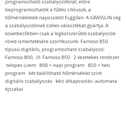
programozható szabályozóknál, előre 
beprogramozhatók a fűtési ciklusok, a 
hőmérsékletek napszaktól függően. A GRÄSSLIN cég 
a szabályozóknak széles választékát gyártja. A 
következőkben csak a legkorszerűbb szabályozók 
rövid ismertetésére szorítkozunk. Famoso 850 
típusú digitális, programozható szabályozó: 
Famoso 800,  ill. Famoso 850   2 vezetékes rendszer  
 telepes üzem   800 = napi program   850 = heti 
program   két beállítható hőmérséklet szint   
digitális szabályozás   kézi átkapcsolás: automata 
éjszakai 