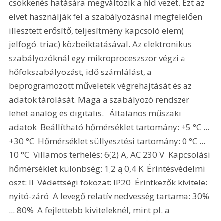
csökkenés hatására megváltozik a híd vezet. Ezt az 
elvet használják fel a szabályozásnál megfelelően 
illesztett erősítő, teljesítmény kapcsoló elem( 
jelfogó, triac) közbeiktatásával. Az elektronikus 
szabályozóknál egy mikroproceszszor végzi a 
hőfokszabályozást, idő számlálást, a 
beprogramozott műveletek végrehajtását és az 
adatok tárolását. Maga a szabályozó rendszer 
lehet analóg és digitális.   Általános műszaki 
adatok  Beállítható hőmérséklet tartomány: +5 °C ... 
+30 °C  Hőmérséklet süllyesztési tartomány: 0 °C ... 
10 °C  Villamos terhelés: 6(2) A, AC 230 V  Kapcsolási 
hőmérséklet különbség: 1,2 ą 0,4 K  Érintésvédelmi 
oszt: II  Védettségi fokozat: IP20  Érintkezők kivitele: 
nyitó-záró  A levegő relatív nedvesség tartama: 30% 
... 80%  A fejlettebb kiviteleknél, mint pl. a 