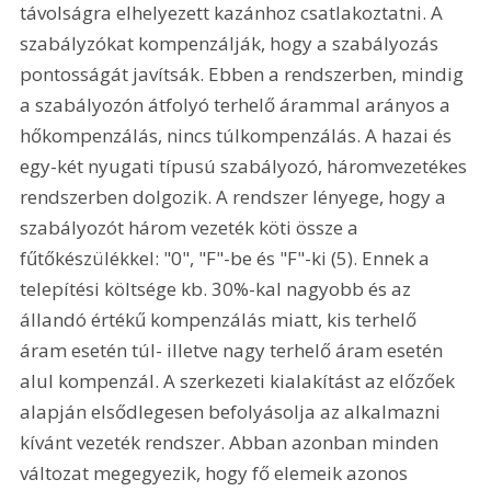
távolságra elhelyezett kazánhoz csatlakoztatni. A 
szabályzókat kompenzálják, hogy a szabályozás 
pontosságát javítsák. Ebben a rendszerben, mindig 
a szabályozón átfolyó terhelő árammal arányos a 
hőkompenzálás, nincs túlkompenzálás. A hazai és 
egy-két nyugati típusú szabályozó, háromvezetékes 
rendszerben dolgozik. A rendszer lényege, hogy a 
szabályozót három vezeték köti össze a 
fűtőkészülékkel: "0", "F"-be és "F"-ki (5). Ennek a 
telepítési költsége kb. 30%-kal nagyobb és az 
állandó értékű kompenzálás miatt, kis terhelő 
áram esetén túl- illetve nagy terhelő áram esetén 
alul kompenzál. A szerkezeti kialakítást az előzőek 
alapján elsődlegesen befolyásolja az alkalmazni 
kívánt vezeték rendszer. Abban azonban minden 
változat megegyezik, hogy fő elemeik azonos 