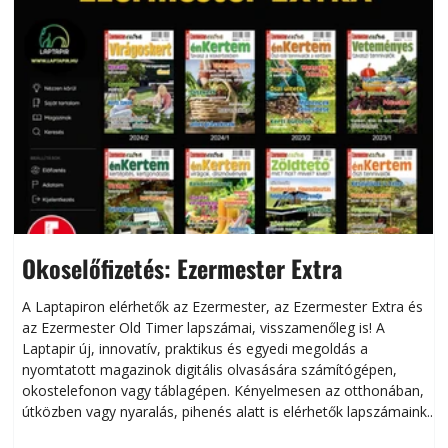
Okoselőfizetés: Ezermester Extra
A Laptapiron elérhetők az Ezermester, az Ezermester Extra és
az Ezermester Old Timer lapszámai, visszamenőleg is! A
Laptapir új, innovatív, praktikus és egyedi megoldás a
L
nyomtatott magazinok digitális olvasására számítógépen,
okostelefonon vagy táblagépen. Kényelmesen az otthonában,
útközben vagy nyaralás, pihenés alatt is elérhetők lapszámaink.
ú
Bárhol, bármikor, akár külföldön élve vagy dolgozva is
B