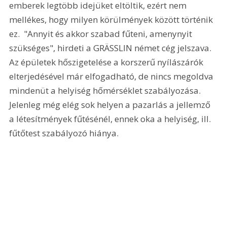
emberek legtöbb idejüket eltöltik, ezért nem 
mellékes, hogy milyen körülmények között történik 
ez.  "Annyit és akkor szabad fűteni, amenynyit 
szükséges", hirdeti a GRÄSSLIN német cég jelszava. 
Az épületek hőszigetelése a korszerű nyílászárók 
elterjedésével már elfogadható, de nincs megoldva 
mindenüt a helyiség hőmérséklet szabályozása. 
Jelenleg még elég sok helyen a pazarlás a jellemző 
a létesítmények fűtésénél, ennek oka a helyiség, ill. 
fűtőtest szabályozó hiánya.