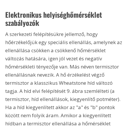
Elektronikus helyiséghőmérséklet 
szabályozók
A szerkezeti felépítésükre jellemző, hogy 
hőérzékelőjük egy speciális ellenállás, amelynek az 
ellenállása csökken a csökkenő hőmérséklet 
változás hatására, igen jól vezet és negatív 
hőmérsékleti tényezője van. Más néven termisztor 
ellenállásnak nevezik. A hő érzékelést végző 
termisztor a klasszikus Wheatstone híd változó 
tagja. A híd elvi felépítését 9. ábra szemlélteti (a 
termisztor, híd ellenállások, kiegyenlítő potméter). 
Ha a híd kiegyenlített akkor az "a" és "b" pontok 
között nem folyik áram. Amikor a kiegyenlített 
hídban a termisztor ellenállása a hőmérséklet 