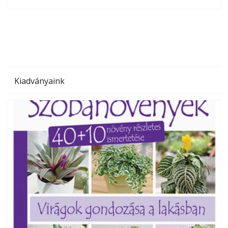
olvashatók az Ezermester lapszámai. A Laptapir kényelmes
megoldás, mert: – t
Kiadványaink