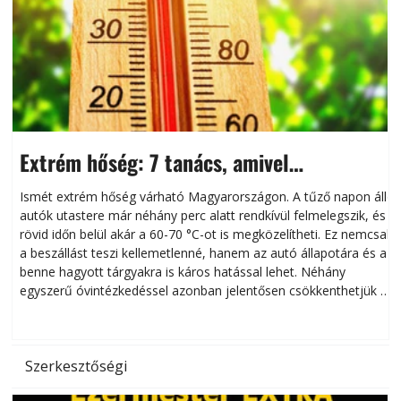
Extrém hőség: 7 tanács, amivel
megóvhatjuk autónkat a nyári károktól
Ismét extrém hőség várható Magyarországon. A tűző napon álló
autók utastere már néhány perc alatt rendkívül felmelegszik, és
rövid időn belül akár a 60-70 °C-ot is megközelítheti. Ez nemcsak
n
a beszállást teszi kellemetlenné, hanem az autó állapotára és a
benne hagyott tárgyakra is káros hatással lehet. Néhány
egyszerű óvintézkedéssel azonban jelentősen csökkenthetjük a
hőség káros hatásait.
l
Szerkesztőségi