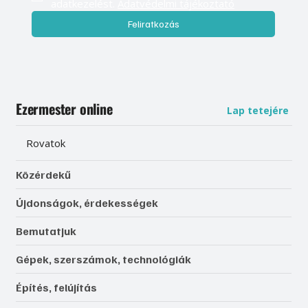
adatkezelést. 
Adatvédelmi tájékoztató
Feliratkozás
Ezermester online
Lap tetejére
Rovatok
Közérdekű
Újdonságok, érdekességek
Bemutatjuk
Gépek, szerszámok, technológiák
Építés, felújítás