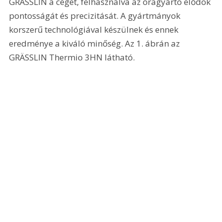
GRÄSSLIN a céget, felhasználva az óragyártó elődök 
pontosságát és precizitását. A gyártmányok 
korszerű technológiával készülnek és ennek 
eredménye a kiváló minőség. Az 1. ábrán az 
GRÄSSLIN Thermio 3HN látható.