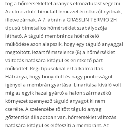
fog a hőmérséklettel arányos elmozdulást végezni. 
Az elmozduló bimetall lemezzel érintkezőt nyitnak, 
illetve zárnak. A 7. ábrán a GRÄSSLIN TERMIO 2H 
típusú bimetallos hőmérséklet szabályozója 
látható. A táguló membrános hőérzékelő 
működése azon alapszik, hogy egy táguló anyaggal 
megtöltött, lezárt fémszelence (8) a hőmérséklet 
változás hatására kitágul és érintkező párt 
működtet. Régi típusoknál ezt alkalmazták. 
Hátránya, hogy bonyolult és nagy pontosságot 
igényel a membrán gyártása. Linaritása kiváló volt 
míg az egyik hazai gyártó a halon származékú 
környezet szennyező táguló anyagot ki nem 
cserélte. A szelencébe töltött táguló anyag 
gőztenziós állapotban van, hőmérséklet változás 
hatására kitágul és előfeszíti a membránt. Az 