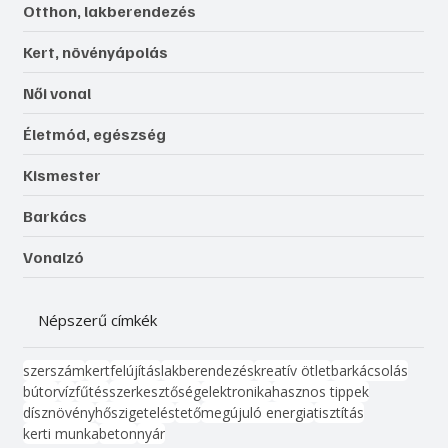
Otthon, lakberendezés
Kert, növényápolás
Női vonal
Életmód, egészség
Kismester
Barkács
Vonalzó
Népszerű címkék
szerszám
kert
felújítás
lakberendezés
kreatív ötlet
barkácsolás
bútor
víz
fűtés
szerkesztőség
elektronika
hasznos tippek
dísznövény
hőszigetelés
tető
megújuló energia
tisztítás
kerti munka
beton
nyár