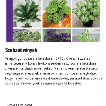
Szobanövények
Virágok gondozása a lakásban, 40+10 növény részletes
ismertetése! A könyv lexikonszerűen veszi sorra a lakásban
s
sikeresen tart­ha­tó növényeket. Már a növény kiválasztásakor
h
segítségünkre lesznek a leírások, mert pontosan megtudjuk,
k
hogy milyen körülményekre (hőmérséklet, páratartalom stb.) van
szüksége a növénynek az egészséges fejlődéshez.
t
Kövess minket