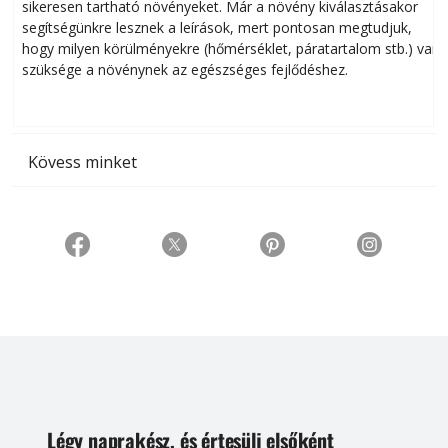
sikeresen tart­ha­tó növényeket. Már a növény kiválasztásakor
h
segítségünkre lesznek a leírások, mert pontosan megtudjuk,
k
hogy milyen körülményekre (hőmérséklet, páratartalom stb.) van
szüksége a növénynek az egészséges fejlődéshez.
t
Kövess minket
Légy naprakész, és értesülj elsőként