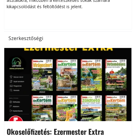
asztalukra, miközben a kertészkedés sokak számára
kikapcsolódást és feltöltődést is jelent.
é
d
Szerkesztőségi
Okoselőfizetés: Ezermester Extra