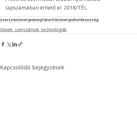
lapszámában érhető el: 2018/TÉL.
szerszám
energiamegtakarítás
energiahatékonyság
Gépek, szerszámok, technológiák
Kapcsolódó bejegyzések