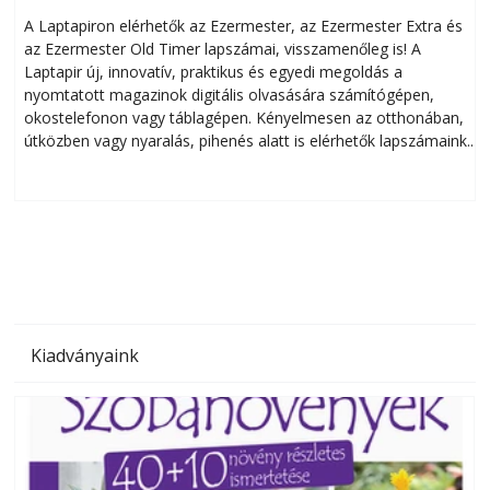
A Laptapiron elérhetők az Ezermester, az Ezermester Extra és
az Ezermester Old Timer lapszámai, visszamenőleg is! A
Laptapir új, innovatív, praktikus és egyedi megoldás a
L
nyomtatott magazinok digitális olvasására számítógépen,
okostelefonon vagy táblagépen. Kényelmesen az otthonában,
útközben vagy nyaralás, pihenés alatt is elérhetők lapszámaink.
ú
Bárhol, bármikor, akár külföldön élve vagy dolgozva is
B
olvashatók az Ezermester lapszámai. A Laptapir kényelmes
megoldás, mert: – t
Kiadványaink