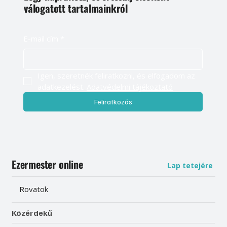
válogatott tartalmainkról
E-mail cím
*
Igen, szeretnék feliratkozni, és elfogadom az 
adatkezelést. 
Adatvédelmi tájékoztató
Feliratkozás
Ezermester online
Lap tetejére
Rovatok
Közérdekű