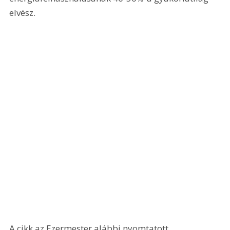
elvész.
A cikk az Ezermester alábbi nyomtatott 