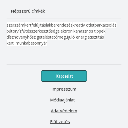
Népszerű címkék
szerszám
kert
felújítás
lakberendezés
kreatív ötlet
barkácsolás
bútor
víz
fűtés
szerkesztőség
elektronika
hasznos tippek
dísznövény
hőszigetelés
tető
megújuló energia
tisztítás
kerti munka
beton
nyár
Kapcsolat
Impresszum
Médiaajánlat
Adatvédelem
Előfizetés