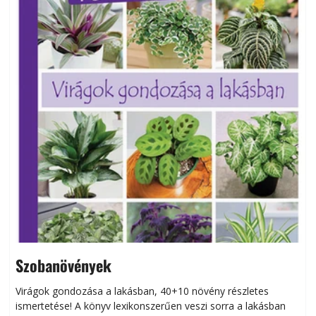
Szobanövények
Virágok gondozása a lakásban, 40+10 növény részletes
ismertetése! A könyv lexikonszerűen veszi sorra a lakásban
s