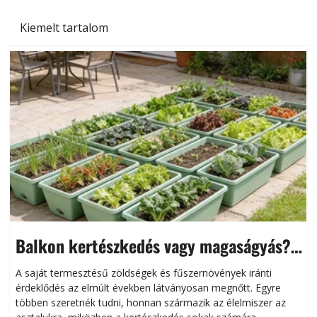
Kiemelt tartalom
Balkon kertészkedés vagy magaságyás?
Helytakarékos kertészkedés
A saját termesztésű zöldségek és fűszernövények iránti
érdeklődés az elmúlt években látványosan megnőtt. Egyre
többen szeretnék tudni, honnan származik az élelmiszer az
l