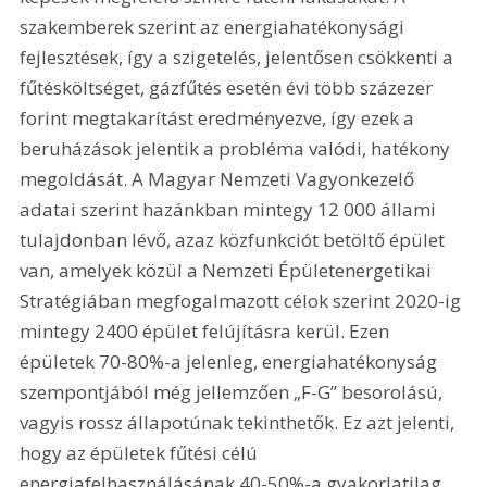
szakemberek szerint az energiahatékonysági 
fejlesztések, így a szigetelés, jelentősen csökkenti a 
fűtésköltséget, gázfűtés esetén évi több százezer 
forint megtakarítást eredményezve, így ezek a 
beruházások jelentik a probléma valódi, hatékony 
megoldását. A Magyar Nemzeti Vagyonkezelő 
adatai szerint hazánkban mintegy 12 000 állami 
tulajdonban lévő, azaz közfunkciót betöltő épület 
van, amelyek közül a Nemzeti Épületenergetikai 
Stratégiában megfogalmazott célok szerint 2020-ig 
mintegy 2400 épület felújításra kerül. Ezen 
épületek 70-80%-a jelenleg, energiahatékonyság 
szempontjából még jellemzően „F-G” besorolású, 
vagyis rossz állapotúnak tekinthetők. Ez azt jelenti, 
hogy az épületek fűtési célú 
energiafelhasználásának 40-50%-a gyakorlatilag 