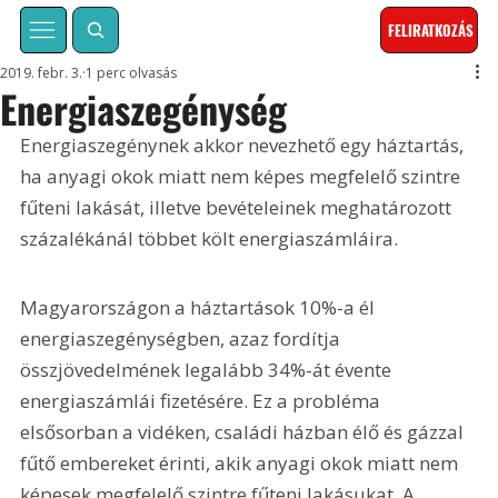
FELIRATKOZÁS
2019. febr. 3.
1 perc olvasás
Energiaszegénység
Energiaszegénynek akkor nevezhető egy háztartás, 
ha anyagi okok miatt nem képes megfelelő szintre 
fűteni lakását, illetve bevételeinek meghatározott 
százalékánál többet költ energiaszámláira.
Magyarországon a háztartások 10%-a él 
energiaszegénységben, azaz fordítja 
összjövedelmének legalább 34%-át évente 
energiaszámlái fizetésére. Ez a probléma 
elsősorban a vidéken, családi házban élő és gázzal 
fűtő embereket érinti, akik anyagi okok miatt nem 
képesek megfelelő szintre fűteni lakásukat. A 