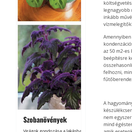
költségvetés
legnagyobb r
inkább művés
vízmelegítők
Amennyiben a
kondenzációs
az 50 m2-es 
beépítésre ke
összehasonlít
felhozni, mi
fűtőberendez
A hagyományo
készülékcser
Szobanövények
Virágoskert: k
nem egyszerű
mind égéster
teraszon, laká
Virágok gondozása a lakásban,
amik esetenk