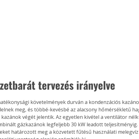
Együtt jobban megéri!
Bővebb információ itt!
k az
Együtt jobban megéri! A
mester
könyvek tetszőleges
er Old
párosítással kedvezményes
áron, 0 Ft postaköltséggel
ptapir új,
megrendelhetők!
és egyedi
zetbarát tervezés irányelve
tt
lvasására
elefonon
 hatékonysági követelmények durván a kondenzációs kazáno
nyelmesen
elelnek meg, és többé-kevésbé az alacsony hőmérsékletű h
ben vagy
 kazánok végét jelentik. Az egyetlen kivétel a ventilátor nélkü
t is
binált gázkazánok legfeljebb 30 kW leadott teljesítményig
. Bárhol,
ket határozott meg a közvetett fűtésű használati melegvíz t
ön élve
ashatók az