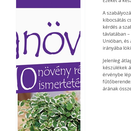
Ezeket a kész
Ezermester lapszámai. A
Ezermester lapszámai
Laptapir kényelmes megoldás,
Laptapir kényelmes 
A szabályozá
mert: – t
mert: – t
kibocsátás c
kérdés a sza
távlatában –
Unióban, és 
irányába löki
Jelenleg átl
készülékek á
érvénybe lép
fűtőberendez
árának össze