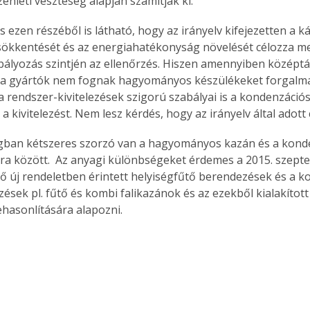
enléti veszteség alapján számítják ki.
. A
megoldás,
s ezen részéből is látható, hogy az irányelv kifejezetten a 
sökkentését és az energiahatékonyság növelését célozza me
bályozás szintjén az ellenőrzés. Hiszen amennyiben középtá
 a gyártók nem fognak hagyományos készülékeket forgalma
a rendszer-kivitelezések szigorú szabályai is a kondenzációs
 a kivitelezést. Nem lesz kérdés, hogy az irányelv által adott 
agban kétszeres szorzó van a hagyományos kazán és a kond
ra között.  Az anyagi különbségeket érdemes a 2015. szept
ő új rendeletben érintett helyiségfűtő berendezések és a k
ések pl. fűtő és kombi falikazánok és az ezekből kialakítot
hasonlítására alapozni.