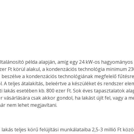
ltalánosító példa alapján, amíg egy 24 kW-os hagyományos
ezer Ft körül alakul, a kondenzációs technológia minimum 23
s beszélve a kondenzációs technológiának megfelelő fűtésr
l. A teljes átalakítás, beleértve a készüléket és rendszer ele
i lakás esetében kb. 800 ezer Ft. Sok éves tapasztalatok ala
r vásárlására csak akkor gondol, ha lakást újít fel, vagy a 
ár nem lehet megjavítani.
 lakás teljes körű felújítási munkálataiba 2,5-3 millió Ft közöt