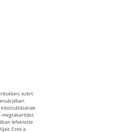
érésében, ezért 
anuárjában. 
 kibocsátásának 
-megtakarítást. 
ban lefektette 
jait. Ezek a 