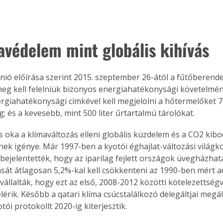
avédelem mint globális kihívás
nió előírása szerint 2015. szeptember 26-ától a fűtőberend
eg kell felelniük bizonyos energiahatékonysági követelmé
giahatékonysági címkével kell megjelölni a hőtermelőket 
g; és a kevesebb, mint 500 liter űrtartalmú tárolókat. 
s oka a klímaváltozás elleni globális küzdelem és a CO2 kibo
ek igénye. Már 1997-ben a kyotói éghajlat-változási világk
s bejelentették, hogy az iparilag fejlett országok üvegházhat
sát átlagosan 5,2%-kal kell csökkenteni az 1990-ben mért a
állalták, hogy ezt az első, 2008-2012 közötti kötelezettségvá
lérik. Később a qatari klíma csúcstalálkozó delegáltjai meg
otói protokollt 2020-ig kiterjesztik.