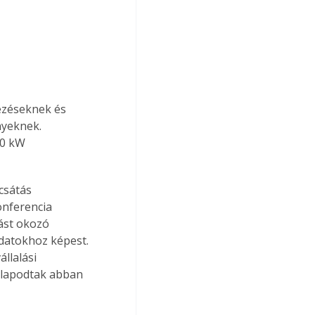
ezéseknek és 
nyeknek. 
70 kW 
csátás 
onferencia 
ást okozó 
datokhoz képest. 
llalási 
állapodtak abban 