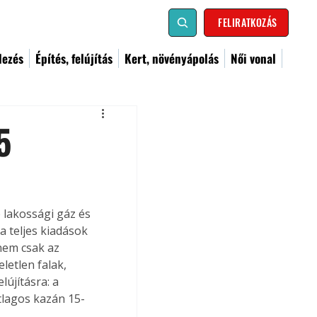
FELIRATKOZÁS
dezés
Építés, felújítás
Kert, növényápolás
Női vonal
5
lakossági gáz és 
a teljes kiadások 
nem csak az 
etlen falak, 
újításra: a 
átlagos kazán 15-