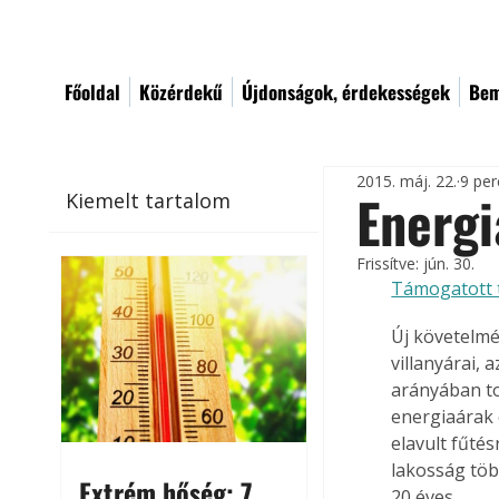
Főoldal
Közérdekű
Újdonságok, érdekességek
Bem
2015. máj. 22.
9 per
Energi
Kiemelt tartalom
Frissítve:
jún. 30.
Támogatott 
Új követelmé
villanyárai, 
arányában to
energiaárak 
elavult fűté
lakosság töb
Extrém hőség: 7
20 éves.