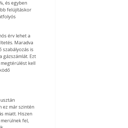
0%, és egyben 
bb felújításkor 
tfolyós 
ós érv lehet a 
ltetés. Maradva 
ő szabályozás is 
a gázszámlát. Ezt 
 megtérülést kell 
űködő 
pusztán 
n ez már szintén 
s miatt. Hiszen 
merülnek fel, 
k.