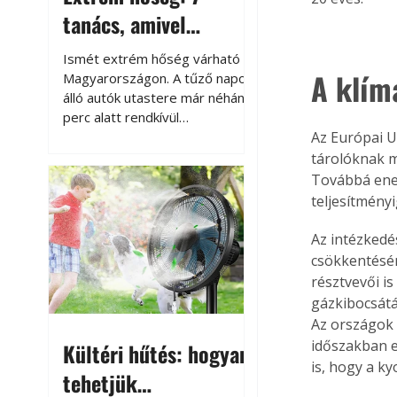
tanács, amivel
megóvhatjuk
Ismét extrém hőség várható
A klím
autónkat a nyári
Magyarországon. A tűző napon
álló autók utastere már néhány
károktól
perc alatt rendkívül
felmelegszik, és rövid időn belül
Az Európai U
akár a 60-70 °C-ot is
tárolóknak m
megközelítheti. Ez nemcsak a
Továbbá ener
beszállást teszi kellemetlenné,
teljesítményi
hanem az autó állapotára és a
benne hagyott tárgyakra is
Az intézkedé
káros hatással lehet. Néhány
csökkentésén
egyszerű óvintézkedéssel
résztvevői i
azonban jelentősen
gázkibocsátá
csökkenthetjük a hőség káros
Az országok v
hatásait.
időszakban e
Kültéri hűtés: hogyan
is, hogy a ky
tehetjük