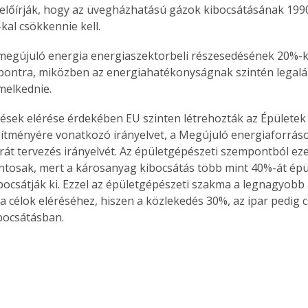
 előírják, hogy az üvegházhatású gázok kibocsátásának 1990
kal csökkennie kell.
 megújuló energia energiaszektorbeli részesedésének 20%-k
őpontra, miközben az energiahatékonyságnak szintén legalá
melkednie.
zések elérése érdekében EU szinten létrehozták az Épületek
sítményére vonatkozó irányelvet, a Megújuló energiaforrások
át tervezés irányelvét. Az épületgépészeti szempontból ezek
ntosak, mert a károsanyag kibocsátás több mint 40%-át épül
ocsátják ki. Ezzel az épületgépészeti szakma a legnagyobb
 a célok eléréséhez, hiszen a közlekedés 30%, az ipar pedig
ibocsátásban.