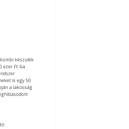
 kombi készülék 
0 ezer Ft-ba 
endszer 
meket is egy 50 
pján a lakosság 
meghibásodott 
ti 