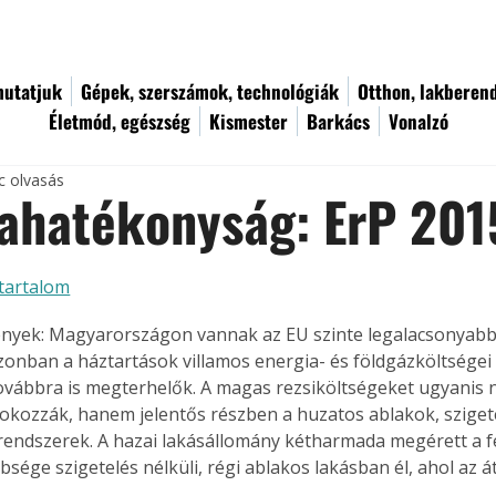
utatjuk
Gépek, szerszámok, technológiák
Otthon, lakberen
Életmód, egészség
Kismester
Barkács
Vonalzó
c olvasás
ahatékonyság: ErP 201
tartalom
nyek: Magyarországon vannak az EU szinte legalacsonyabb 
azonban a háztartások villamos energia- és földgázköltségei 
vábbra is megterhelők. A magas rezsiköltségeket ugyanis 
okozzák, hanem jelentős részben a huzatos ablakok, szigetel
srendszerek. A hazai lakásállomány kétharmada megérett a fel
bsége szigetelés nélküli, régi ablakos lakásban él, ahol az 