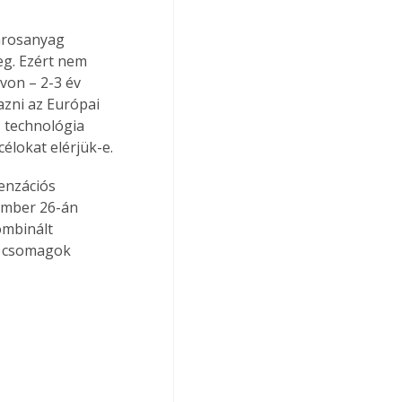
károsanyag 
g. Ezért nem 
von – 2-3 év 
zni az Európai 
 technológia 
célokat elérjük-e.
enzációs 
ember 26-án 
ombinált 
t csomagok 