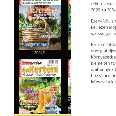
célkitűzések
2020-ra 20%-
Ezenkívül, a
kell ezen id
szükséges e
Ezen célkitű
energiatelje
Környezetbar
kiemelten fo
építmények b
hozzájárulni
képvisel a k