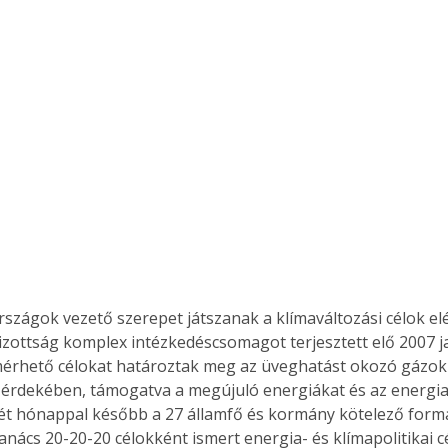
rszágok vezető szerepet játszanak a klímaváltozási célok el
izottság komplex intézkedéscsomagot terjesztett elő 2007 j
mérhető célokat határoztak meg az üveghatást okozó gázok
érdekében, támogatva a megújuló energiákat és az energia
t hónappal később a 27 államfő és kormány kötelező formá
nács 20-20-20 célokként ismert energia- és klímapolitikai cél