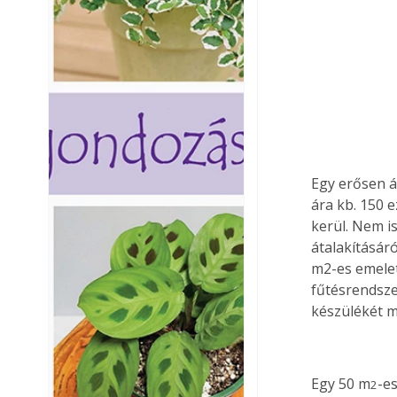
Egy erősen á
ára kb. 150 
kerül. Nem i
átalakításáró
m2-es emelet
fűtésrendsze
készülékét m
Egy 50 m
-es
2