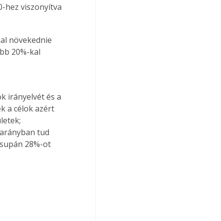
-hez viszonyítva 
al növekednie 
bb 20%-kal 
 
 irányelvét és a 
 a célok azért 
etek; 
 arányban tud 
 csupán 28%-ot 