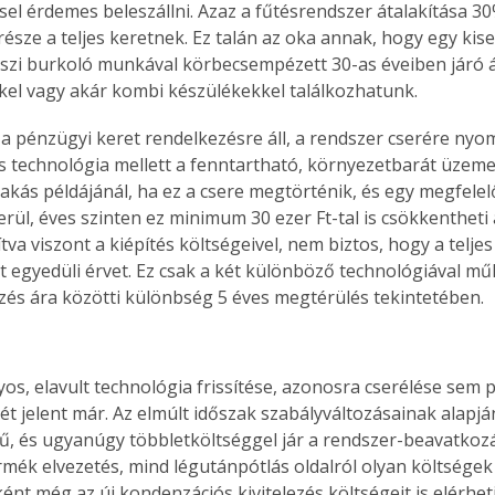
sel érdemes beleszállni. Azaz a fűtésrendszer átalakítása 3
észe a teljes keretnek. Ez talán az oka annak, hogy egy kise
zi burkoló munkával körbecsempézett 30-as éveiben járó á
kel vagy akár kombi készülékekkel találkozhatunk. 
 pénzügyi keret rendelkezésre áll, a rendszer cserére nyom
 technológia mellett a fenntartható, környezetbarát üzeme
lakás példájánál, ha ez a csere megtörténik, és egy megfelel
rül, éves szinten ez minimum 30 ezer Ft-tal is csökkentheti 
va viszont a kiépítés költségeivel, nem biztos, hogy a teljes
nt egyedüli érvet. Ez csak a két különböző technológiával m
és ára közötti különbség 5 éves megtérülés tekintetében.
s, elavult technológia frissítése, azonosra cserélése sem 
ét jelent már. Az elmúlt időszak szabályváltozásainak alapjá
ertben,
Gyógyító növények: a
, és ugyanúgy többletköltséggel jár a rendszer-beavatkozá
mék elvezetés, mind légutánpótlás oldalról olyan költségek 
sban
természet kincsei az
ént még az új kondenzációs kivitelezés költségeit is elérheti