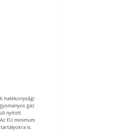
k hatékonysági 
agyományos gáz 
li nyitott 
. Az EU minimum 
artályokra is. 