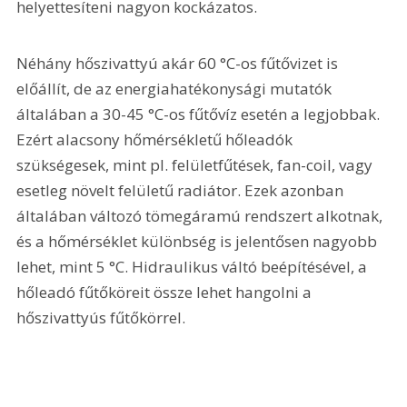
helyettesíteni nagyon kockázatos.
Néhány hőszivattyú akár 60 °C-os fűtővizet is 
előállít, de az energiahatékonysági mutatók 
általában a 30-45 °C-os fűtővíz esetén a legjobbak. 
Ezért alacsony hőmérsékletű hőleadók 
szükségesek, mint pl. felületfűtések, fan-coil, vagy 
esetleg növelt felületű radiátor. Ezek azonban 
általában változó tömegáramú rendszert alkotnak, 
és a hőmérséklet különbség is jelentősen nagyobb 
lehet, mint 5 °C. Hidraulikus váltó beépítésével, a 
hőleadó fűtőköreit össze lehet hangolni a 
hőszivattyús fűtőkörrel.