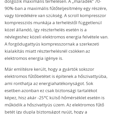
dolgozik maximális terhelésen. A „maradék” 70-
90%-ban a maximális fűtőteljesítmény egy részére, 
vagy töredékére van szükség. A scroll kompresszor 
kompressziós munkája a terheléstől függetlenül 
közel állandó, így részterhelés esetén is a 
névlegeshez közeli elektromos energia felvétele van. 
A forgódugattyús kompresszornak a szerkezeti 
kialakítás miatt részterhelésnél csökken az 
elektromos energia igénye is.
Már említésre került, hogy a gyártók sokszor 
elektromos fűtőbetétet is építenek a hőszivattyúba, 
ami ronthatja az energiahatékonyságot. Sok 
esetben azonban ez csak biztonsági tartalékot 
képez, hisz akár -25°C külső hőmérséklet esetén is 
működik a hőszivattyús üzem. Az elektromos fűtő 
betét így dupla biztonságot nyújt, hogy a 