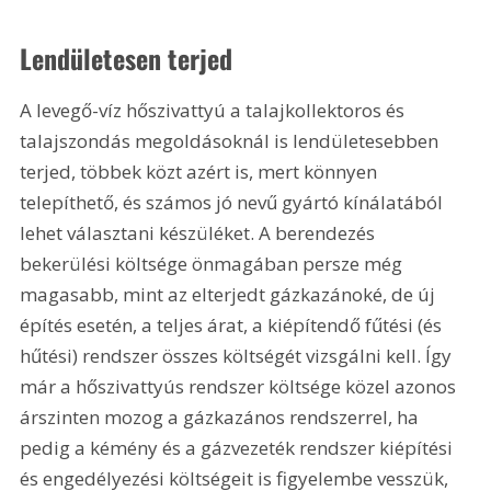
Lendületesen terjed
A levegő-víz hőszivattyú a talajkollektoros és 
talajszondás megoldásoknál is lendületesebben 
terjed, többek közt azért is, mert könnyen 
telepíthető, és számos jó nevű gyártó kínálatából 
lehet választani készüléket. A berendezés 
bekerülési költsége önmagában persze még 
magasabb, mint az elterjedt gázkazánoké, de új 
építés esetén, a teljes árat, a kiépítendő fűtési (és 
hűtési) rendszer összes költségét vizsgálni kell. Így 
már a hőszivattyús rendszer költsége közel azonos 
árszinten mozog a gázkazános rendszerrel, ha 
pedig a kémény és a gázvezeték rendszer kiépítési 
és engedélyezési költségeit is figyelembe vesszük, 