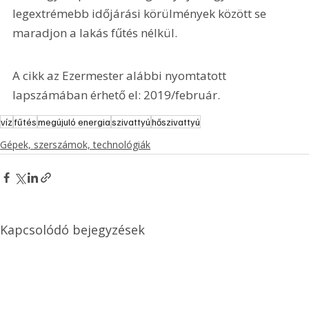
legextrémebb időjárási körülmények között se 
maradjon a lakás fűtés nélkül.
A cikk az Ezermester alábbi nyomtatott 
lapszámában érhető el: 2019/február.
víz
fűtés
megújuló energia
szivattyú
hőszivattyú
Gépek, szerszámok, technológiák
Kapcsolódó bejegyzések