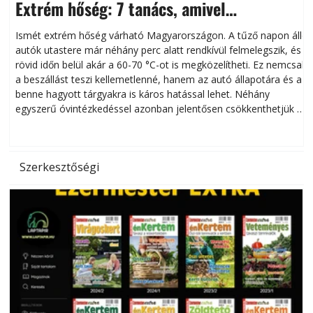
Extrém hőség: 7 tanács, amivel
megóvhatjuk autónkat a nyári károktól
Ismét extrém hőség várható Magyarországon. A tűző napon álló
autók utastere már néhány perc alatt rendkívül felmelegszik, és
rövid időn belül akár a 60-70 °C-ot is megközelítheti. Ez nemcsak
n
a beszállást teszi kellemetlenné, hanem az autó állapotára és a
benne hagyott tárgyakra is káros hatással lehet. Néhány
egyszerű óvintézkedéssel azonban jelentősen csökkenthetjük a
hőség káros hatásait.
l
Szerkesztőségi