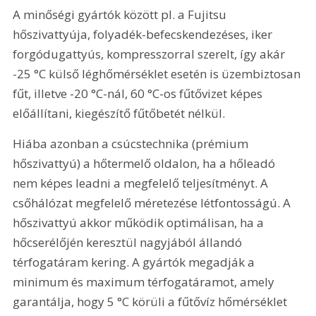
A minőségi gyártók között pl. a Fujitsu 
hőszivattyúja, folyadék-befecskendezéses, iker 
forgódugattyús, kompresszorral szerelt, így akár 
-25 °C külső léghőmérséklet esetén is üzembiztosan 
fűt, illetve -20 °C-nál, 60 °C-os fűtővizet képes 
előállítani, kiegészítő fűtőbetét nélkül.
Hiába azonban a csúcstechnika (prémium 
hőszivattyú) a hőtermelő oldalon, ha a hőleadó 
nem képes leadni a megfelelő teljesítményt. A 
csőhálózat megfelelő méretezése létfontosságú. A 
hőszivattyú akkor működik optimálisan, ha a 
hőcserélőjén keresztül nagyjából állandó 
térfogatáram kering. A gyártók megadják a 
minimum és maximum térfogatáramot, amely 
garantálja, hogy 5 °C körüli a fűtővíz hőmérséklet 