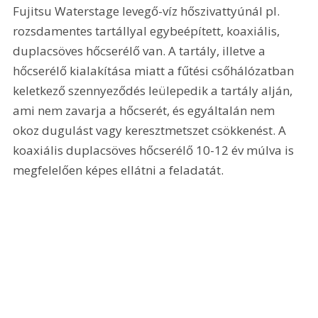
Fujitsu Waterstage levegő-víz hőszivattyúnál pl. 
rozsdamentes tartállyal egybeépített, koaxiális, 
duplacsöves hőcserélő van. A tartály, illetve a 
hőcserélő kialakítása miatt a fűtési csőhálózatban 
keletkező szennyeződés leülepedik a tartály alján, 
ami nem zavarja a hőcserét, és egyáltalán nem 
okoz dugulást vagy keresztmetszet csökkenést. A 
koaxiális duplacsöves hőcserélő 10-12 év múlva is 
megfelelően képes ellátni a feladatát.