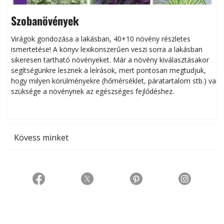
Szobanövények
Virágok gondozása a lakásban, 40+10 növény részletes
ismertetése! A könyv lexikonszerűen veszi sorra a lakásban
s
sikeresen tart­ha­tó növényeket. Már a növény kiválasztásakor
h
segítségünkre lesznek a leírások, mert pontosan megtudjuk,
k
hogy milyen körülményekre (hőmérséklet, páratartalom stb.) van
szüksége a növénynek az egészséges fejlődéshez.
t
Kövess minket