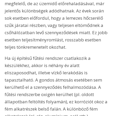
megfelelő, de az üzemidő előrehaladásával, már 
jelentős különbségek adódhatnak. Az évek során 
sok esetben előfordul, hogy a lemezes hőcserélő 
szűk járatai részben, vagy teljesen eltömődnek a 
csőhálózatban levő szennyeződések miatt. Ez jobb 
esetben teljesítményromlást, rosszabb esetben 
teljes tönkremenetelt okozhat.
Ha új építésű fűtési rendszer csatlakozik a 
készülékhez, akkor is néhány év alatt 
eliszaposodhat, illetve vízkő lerakódás is 
tapasztalható. A gondos átmosás esetében sem 
kerülhető el a szennyeződés felhalmozódása. A 
fűtési rendszerbe oxigén kerülhet (pl. oldott 
állapotban feltöltés folyamán), ez korróziót okoz a 
fém alkatrészek belső falán. A különböző fém 