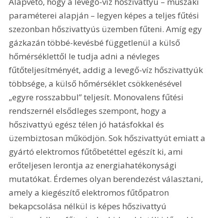
Alapvető, hogy a levegő-víz hőszivattyú – műszaki 
paraméterei alapján – legyen képes a teljes fűtési 
szezonban hőszivattyús üzemben fűteni. Amíg egy 
gázkazán többé-kevésbé függetlenül a külső 
hőmérséklettől le tudja adni a névleges 
fűtőteljesítményét, addig a levegő-víz hőszivattyúk 
többsége, a külső hőmérséklet csökkenésével 
„egyre rosszabbul” teljesít. Monovalens fűtési 
rendszernél elsődleges szempont, hogy a 
hőszivattyú egész télen jó hatásfokkal és 
üzembiztosan működjön. Sok hőszivattyút emiatt a 
gyártó elektromos fűtőbetéttel egészít ki, ami 
erőteljesen lerontja az energiahatékonysági 
mutatókat. Érdemes olyan berendezést választani, 
amely a kiegészítő elektromos fűtőpatron 
bekapcsolása nélkül is képes hőszivattyú 