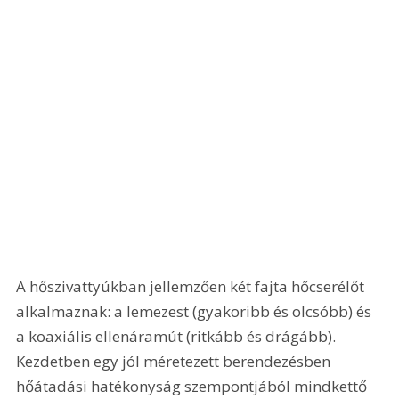
A hőszivattyúkban jellemzően két fajta hőcserélőt 
alkalmaznak: a lemezest (gyakoribb és olcsóbb) és 
a koaxiális ellenáramút (ritkább és drágább). 
Kezdetben egy jól méretezett berendezésben 
hőátadási hatékonyság szempontjából mindkettő 