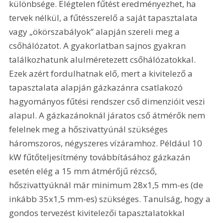
különbsége. Elégtelen fűtést eredményezhet, ha 
tervek nélkül, a fűtésszerelő a saját tapasztalata 
vagy „ökörszabályok” alapján szereli meg a 
csőhálózatot. A gyakorlatban sajnos gyakran 
találkozhatunk alulméretezett csőhálózatokkal. 
Ezek azért fordulhatnak elő, mert a kivitelező a 
tapasztalata alapján gázkazánra csatlakozó 
hagyományos fűtési rendszer cső dimenzióit veszi 
alapul. A gázkazánoknál járatos cső átmérők nem 
felelnek meg a hőszivattyúnál szükséges 
háromszoros, négyszeres vízáramhoz. Például 10 
kW fűtőteljesítmény továbbításához gázkazán 
esetén elég a 15 mm átmérőjű rézcső, 
hőszivattyúknál már minimum 28x1,5 mm-es (de 
inkább 35x1,5 mm-es) szükséges. Tanulság, hogy a 
gondos tervezést kivitelezői tapasztalatokkal 