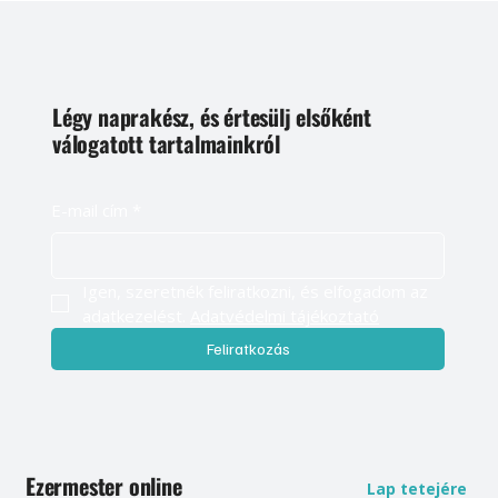
Légy naprakész, és értesülj elsőként
válogatott tartalmainkról
E-mail cím
*
Igen, szeretnék feliratkozni, és elfogadom az 
adatkezelést. 
Adatvédelmi tájékoztató
Feliratkozás
Ezermester online
Lap tetejére