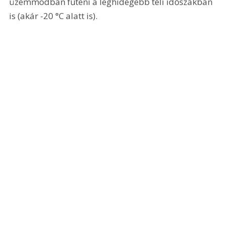
üzemmódban fűteni a leghidegebb téli időszakban 
is (akár -20 °C alatt is).