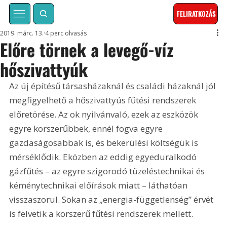
FELIRATKOZÁS
2019. márc. 13.
4 perc olvasás
Előre törnek a levegő-víz
hőszivattyúk
Az új építésű társasházaknál és családi házaknál jól 
megfigyelhető a hőszivattyús fűtési rendszerek 
előretörése. Az ok nyilvánvaló, ezek az eszközök 
egyre korszerűbbek, ennél fogva egyre 
gazdaságosabbak is, és bekerülési költségük is 
mérséklődik. Eközben az eddig egyeduralkodó 
gázfűtés – az egyre szigorodó tüzeléstechnikai és 
kéménytechnikai előírások miatt – láthatóan 
visszaszorul. Sokan az „energia-függetlenség” érvét 
is felvetik a korszerű fűtési rendszerek mellett.