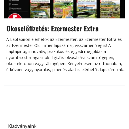
Okoselőfizetés: Ezermester Extra
A Laptapiron elérhetők az Ezermester, az Ezermester Extra és
az Ezermester Old Timer lapszámai, visszamenőleg is! A
Laptapir új, innovatív, praktikus és egyedi megoldás a
L
nyomtatott magazinok digitális olvasására számítógépen,
okostelefonon vagy táblagépen. Kényelmesen az otthonában,
útközben vagy nyaralás, pihenés alatt is elérhetők lapszámaink.
ú
Bárhol, bármikor, akár külföldön élve vagy dolgozva is
B
olvashatók az Ezermester lapszámai. A Laptapir kényelmes
megoldás, mert: – t
Kiadványaink