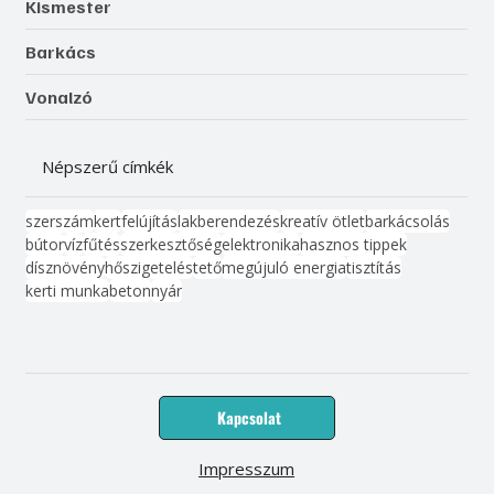
Kismester
Barkács
Vonalzó
Népszerű címkék
szerszám
kert
felújítás
lakberendezés
kreatív ötlet
barkácsolás
bútor
víz
fűtés
szerkesztőség
elektronika
hasznos tippek
dísznövény
hőszigetelés
tető
megújuló energia
tisztítás
kerti munka
beton
nyár
Kapcsolat
Impresszum