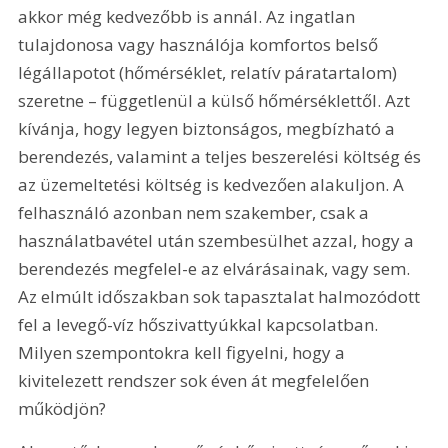
akkor még kedvezőbb is annál. Az ingatlan 
tulajdonosa vagy használója komfortos belső 
légállapotot (hőmérséklet, relatív páratartalom) 
szeretne – függetlenül a külső hőmérséklettől. Azt 
kívánja, hogy legyen biztonságos, megbízható a 
berendezés, valamint a teljes beszerelési költség és 
az üzemeltetési költség is kedvezően alakuljon. A 
felhasználó azonban nem szakember, csak a 
használatbavétel után szembesülhet azzal, hogy a 
berendezés megfelel-e az elvárásainak, vagy sem. 
Az elmúlt időszakban sok tapasztalat halmozódott 
fel a levegő-víz hőszivattyúkkal kapcsolatban. 
Milyen szempontokra kell figyelni, hogy a 
kivitelezett rendszer sok éven át megfelelően 
működjön?