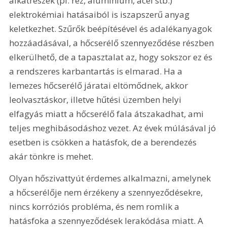
alkatrészek (pl. réz, alumínium, acél stb.) 
elektrokémiai hatásaiból is iszapszerű anyag 
keletkezhet. Szűrők beépítésével és adalékanyagok 
hozzáadásával, a hőcserélő szennyeződése részben 
elkerülhető, de a tapasztalat az, hogy sokszor ez és 
a rendszeres karbantartás is elmarad. Ha a 
lemezes hőcserélő járatai eltömődnek, akkor 
leolvasztáskor, illetve hűtési üzemben helyi 
elfagyás miatt a hőcserélő fala átszakadhat, ami 
teljes meghibásodáshoz vezet. Az évek múlásával jó 
esetben is csökken a hatásfok, de a berendezés 
akár tönkre is mehet.
Olyan hőszivattyút érdemes alkalmazni, amelynek 
a hőcserélője nem érzékeny a szennyeződésekre, 
nincs korróziós probléma, és nem romlik a 
hatásfoka a szennyeződések lerakódása miatt. A 