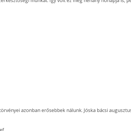
szerkesztőségi munkát. Így volt ez még néhány hónapja is, p
törvényei azonban erősebbek nálunk. Jóska bácsi augusztus
sef