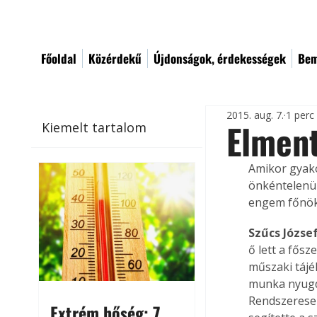
Főoldal
Közérdekű
Újdonságok, érdekességek
Bem
2015. aug. 7.
1 perc
Elment
Kiemelt tartalom
Amikor gyako
önkéntelenül
engem főnökn
Szűcs Józse
ő lett a fősz
műszaki tájé
munka nyugdí
Rendszeresen
Extrém hőség: 7