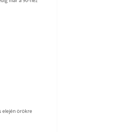
edig már a 90-hez 
 elején örökre 