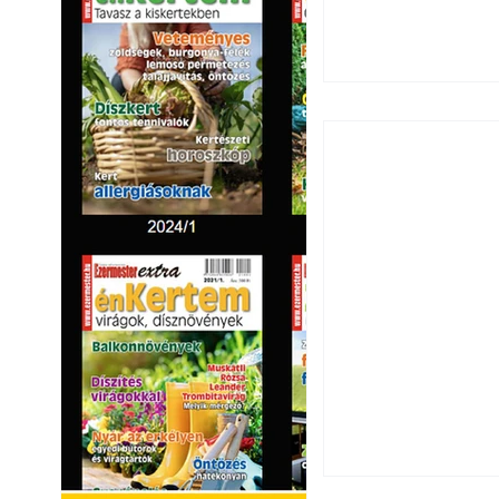
Extrém hőség: 7 
autónkat a nyári 