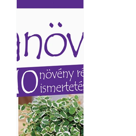
Ezermester lapszámai. A
Ezermester lapszámai
Laptapir kényelmes megoldás,
Laptapir kényelmes 
mert: – t
mert: – t