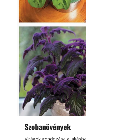
Szobanövények
Virágoskert: k
teraszon, laká
Virágok gondozása a lakásban,