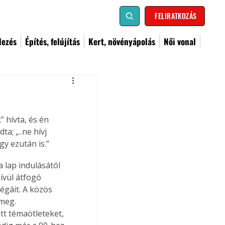
FELIRATKOZÁS
dezés
Építés, felújítás
Kert, növényápolás
Női vonal
hívta, és én 
; „..ne hívj 
y ezután is.”
 lap indulásától 
ívül átfogó 
égáit. A közös 
meg. 
tt témaötleteket, 