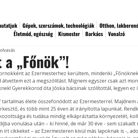
utatjuk
Gépek, szerszámok, technológiák
Otthon, lakberen
Életmód, egészség
Kismester
Barkács
Vonalzó
 olvasás
 a „Főnök”!
rnokként az Ezermesterhez kerültem, mindenki „Főnöknek” 
 átvettem ezt a megszólítást. Mígnem egyszer csak azt mondta
ek! Gyerekkorod óta Jóska bácsinak szólítottál, legyen ez íg
f
 tartalmas élete összefonódott az Ezermesterrel. Majdnem a
erkesztő, és több mint 25 éven át irányította lapunkat. Rendk
kozottsága és tudása mindig elkápráztatta környezetét, koll
jba vonulása után – ki hinné, de már 30 éve - sem szakadt 
 írt cikkeket – az Ezermesteren kívül más lapoknak is -, ado