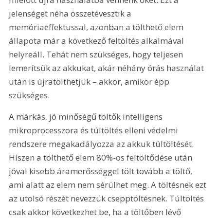
jelenséget néha összetévesztik a 
memóriaeffektussal, azonban a tölthető elem 
állapota már a következő feltöltés alkalmával 
helyreáll. Tehát nem szükséges, hogy teljesen 
lemerítsük az akkukat, akár néhány órás használat 
után is újratölthetjük – akkor, amikor épp 
szükséges.
A márkás, jó minőségű töltők intelligens 
mikroprocesszora és túltöltés elleni védelmi 
rendszere megakadályozza az akkuk túltöltését. 
Hiszen a tölthető elem 80%-os feltöltődése után 
jóval kisebb áramerősséggel tölt tovább a töltő, 
ami alatt az elem nem sérülhet meg. A töltésnek ezt 
az utolsó részét nevezzük csepptöltésnek. Túltöltés 
csak akkor következhet be, ha a töltőben lévő 