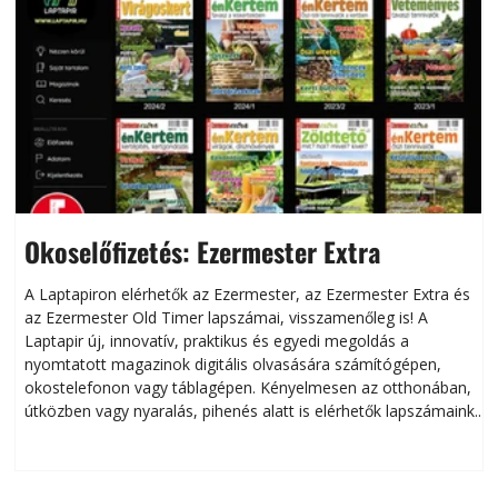
Okoselőfizetés: Ezermester Extra
A Laptapiron elérhetők az Ezermester, az Ezermester Extra és
az Ezermester Old Timer lapszámai, visszamenőleg is! A
Laptapir új, innovatív, praktikus és egyedi megoldás a
L
nyomtatott magazinok digitális olvasására számítógépen,
okostelefonon vagy táblagépen. Kényelmesen az otthonában,
útközben vagy nyaralás, pihenés alatt is elérhetők lapszámaink.
ú
Bárhol, bármikor, akár külföldön élve vagy dolgozva is
B
olvashatók az Ezermester lapszámai. A Laptapir kényelmes
megoldás, mert: – t