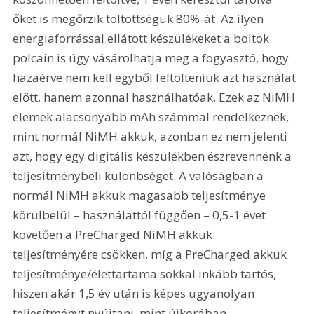
őket is megőrzik töltöttségük 80%-át. Az ilyen 
energiaforrással ellátott készülékeket a boltok 
polcain is úgy vásárolhatja meg a fogyasztó, hogy 
hazaérve nem kell egyből feltölteniük azt használat 
előtt, hanem azonnal használhatóak. Ezek az NiMH 
elemek alacsonyabb mAh számmal rendelkeznek, 
mint normál NiMH akkuk, azonban ez nem jelenti 
azt, hogy egy digitális készülékben észrevennénk a 
teljesítménybeli különbséget. A valóságban a 
normál NiMH akkuk magasabb teljesítménye 
körülbelül – használattól függően – 0,5-1 évet 
követően a PreCharged NiMH akkuk 
teljesítményére csökken, míg a PreCharged akkuk 
teljesítménye/élettartama sokkal inkább tartós, 
hiszen akár 1,5 év után is képes ugyanolyan 
teljesítményt nyújtani, mint újkorában.