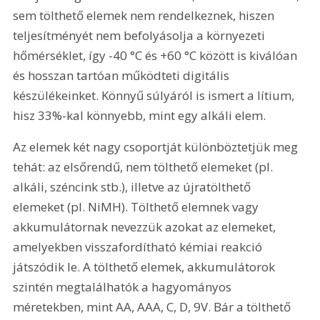
sem tölthető elemek nem rendelkeznek, hiszen 
teljesítményét nem befolyásolja a környezeti 
hőmérséklet, így -40 °C és +60 °C között is kiválóan 
és hosszan tartóan működteti digitális 
készülékeinket. Könnyű súlyáról is ismert a lítium, 
hisz 33%-kal könnyebb, mint egy alkáli elem.
Az elemek két nagy csoportját különböztetjük meg 
tehát: az elsőrendű, nem tölthető elemeket (pl. 
alkáli, széncink stb.), illetve az újratölthető 
elemeket (pl. NiMH). Tölthető elemnek vagy 
akkumulátornak nevezzük azokat az elemeket, 
amelyekben visszafordítható kémiai reakció 
játszódik le. A tölthető elemek, akkumulátorok 
szintén megtalálhatók a hagyományos 
méretekben, mint AA, AAA, C, D, 9V. Bár a tölthető 