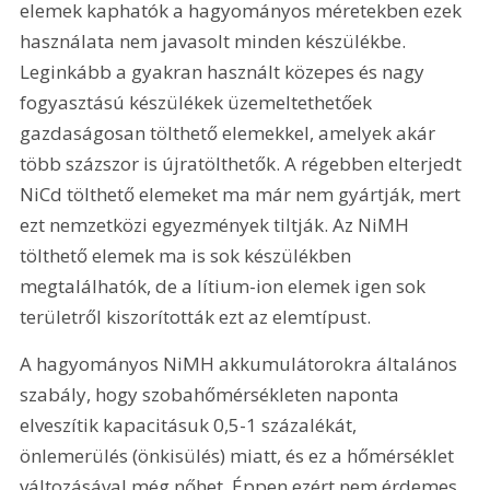
elemek kaphatók a hagyományos méretekben ezek 
használata nem javasolt minden készülékbe. 
Leginkább a gyakran használt közepes és nagy 
fogyasztású készülékek üzemeltethetőek 
gazdaságosan tölthető elemekkel, amelyek akár 
több százszor is újratölthetők. A régebben elterjedt 
NiCd tölthető elemeket ma már nem gyártják, mert 
ezt nemzetközi egyezmények tiltják. Az NiMH 
tölthető elemek ma is sok készülékben 
megtalálhatók, de a lítium-ion elemek igen sok 
területről kiszorították ezt az elemtípust.
A hagyományos NiMH akkumulátorokra általános 
szabály, hogy szobahőmérsékleten naponta 
elveszítik kapacitásuk 0,5-1 százalékát, 
önlemerülés (önkisülés) miatt, és ez a hőmérséklet 
változásával még nőhet. Éppen ezért nem érdemes 