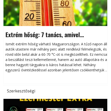
Extrém hőség: 7 tanács, amivel
megóvhatjuk autónkat a nyári károktól
Ismét extrém hőség várható Magyarországon. A tűző napon álló
autók utastere már néhány perc alatt rendkívül felmelegszik, és
rövid időn belül akár a 60-70 °C-ot is megközelítheti. Ez nemcsak
n
a beszállást teszi kellemetlenné, hanem az autó állapotára és a
benne hagyott tárgyakra is káros hatással lehet. Néhány
egyszerű óvintézkedéssel azonban jelentősen csökkenthetjük a
hőség káros hatásait.
l
Szerkesztőségi