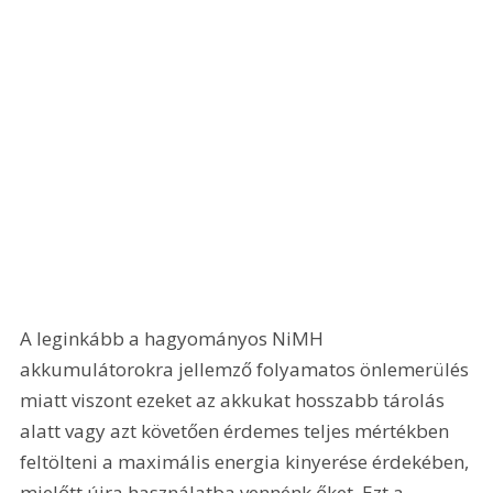
A leginkább a hagyományos NiMH 
akkumulátorokra jellemző folyamatos önlemerülés 
miatt viszont ezeket az akkukat hosszabb tárolás 
alatt vagy azt követően érdemes teljes mértékben 
feltölteni a maximális energia kinyerése érdekében, 
mielőtt újra használatba vennénk őket. Ezt a 