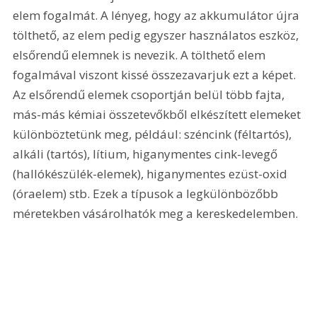
elem fogalmát. A lényeg, hogy az akkumulátor újra 
tölthető, az elem pedig egyszer használatos eszköz, 
elsőrendű elemnek is nevezik. A tölthető elem 
fogalmával viszont kissé összezavarjuk ezt a képet. 
Az elsőrendű elemek csoportján belül több fajta, 
más-más kémiai összetevőkből elkészített elemeket 
különböztetünk meg, például: széncink (féltartós), 
alkáli (tartós), lítium, higanymentes cink-levegő 
(hallókészülék-elemek), higanymentes ezüst-oxid 
(óraelem) stb. Ezek a típusok a legkülönbözőbb 
méretekben vásárolhatók meg a kereskedelemben.