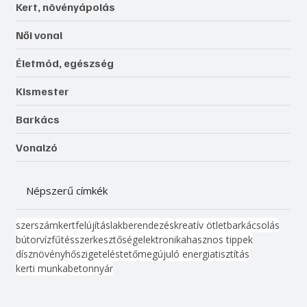
Kert, növényápolás
Női vonal
Életmód, egészség
Kismester
Barkács
Vonalzó
Népszerű címkék
szerszám
kert
felújítás
lakberendezés
kreatív ötlet
barkácsolás
bútor
víz
fűtés
szerkesztőség
elektronika
hasznos tippek
dísznövény
hőszigetelés
tető
megújuló energia
tisztítás
kerti munka
beton
nyár