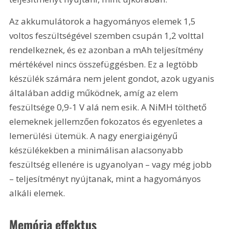
Az akkumulátorok a hagyományos elemek 1,5 
voltos feszültségével szemben csupán 1,2 volttal 
rendelkeznek, és ez azonban a mAh teljesítmény 
mértékével nincs összefüggésben. Ez a legtöbb 
készülék számára nem jelent gondot, azok ugyanis 
általában addig működnek, amíg az elem 
feszültsége 0,9-1 V alá nem esik. A NiMH tölthető 
elemeknek jellemzően fokozatos és egyenletes a 
lemerülési ütemük. A nagy energiaigényű 
készülékekben a minimálisan alacsonyabb 
feszültség ellenére is ugyanolyan – vagy még jobb 
– teljesítményt nyújtanak, mint a hagyományos 
alkáli elemek.
Memória effektus