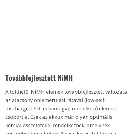
Továbbfejlesztett NiMH
A tölthető, NiMH elemek továbbfejlesztett változata 
az alacsony önlemerülési rátával (low-self-
discharge, LSD technológia) rendelkező elemek 
csoportja. Ezek az akkuk már olyan optimális 
kémiai összetétellel rendelkeznek, amelynek 
köszönhetően feltöltve, 1 éven keresztül tárolva 