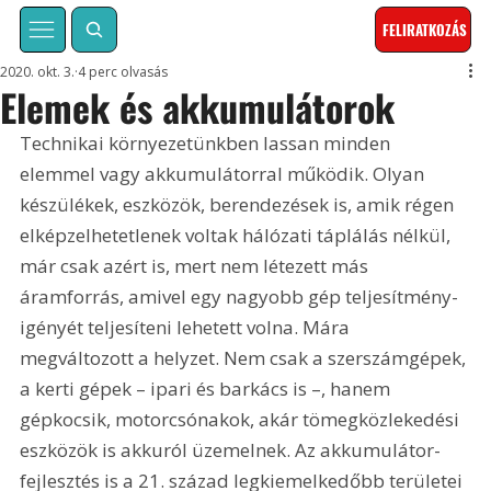
FELIRATKOZÁS
2020. okt. 3.
4 perc olvasás
Elemek és akkumulátorok
Technikai környezetünkben lassan minden 
elemmel vagy akkumulátorral működik. Olyan 
készülékek, eszközök, berendezések is, amik régen 
elképzelhetetlenek voltak hálózati táplálás nélkül, 
már csak azért is, mert nem létezett más 
áramforrás, amivel egy nagyobb gép teljesítmény-
igényét teljesíteni lehetett volna. Mára 
megváltozott a helyzet. Nem csak a szerszámgépek, 
a kerti gépek – ipari és barkács is –, hanem 
gépkocsik, motorcsónakok, akár tömegközlekedési 
eszközök is akkuról üzemelnek. Az akkumulátor-
fejlesztés is a 21. század legkiemelkedőbb területei 