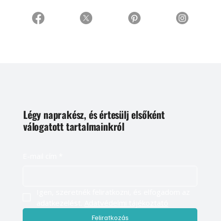
Légy naprakész, és értesülj elsőként
válogatott tartalmainkról
E-mail cím
*
Igen, szeretnék feliratkozni, és elfogadom az 
adatkezelést. 
Adatvédelmi tájékoztató
Feliratkozás