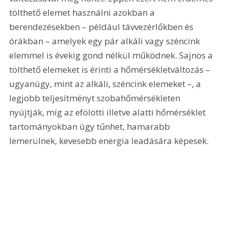
tölthető elemet használni azokban a 
berendezésekben – például távvezérlőkben és 
órákban – amelyek egy pár alkáli vagy széncink 
elemmel is évekig gond nélkül működnek. Sajnos a 
tölthető elemeket is érinti a hőmérsékletváltozás – 
ugyanúgy, mint az alkáli, széncink elemeket –, a 
legjobb teljesítményt szobahőmérsékleten 
nyújtják, míg az efölötti illetve alatti hőmérséklet 
tartományokban úgy tűnhet, hamarabb 
lemerülnek, kevesebb energia leadására képesek.