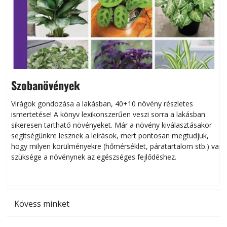
Szobanövények
Virágok gondozása a lakásban, 40+10 növény részletes
ismertetése! A könyv lexikonszerűen veszi sorra a lakásban
s
sikeresen tart­ha­tó növényeket. Már a növény kiválasztásakor
h
segítségünkre lesznek a leírások, mert pontosan megtudjuk,
k
hogy milyen körülményekre (hőmérséklet, páratartalom stb.) van
szüksége a növénynek az egészséges fejlődéshez.
t
Kövess minket