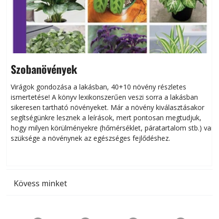
Szobanövények
Virágok gondozása a lakásban, 40+10 növény részletes
ismertetése! A könyv lexikonszerűen veszi sorra a lakásban
s
sikeresen tart­ha­tó növényeket. Már a növény kiválasztásakor
h
segítségünkre lesznek a leírások, mert pontosan megtudjuk,
k
hogy milyen körülményekre (hőmérséklet, páratartalom stb.) van
szüksége a növénynek az egészséges fejlődéshez.
t
Kövess minket