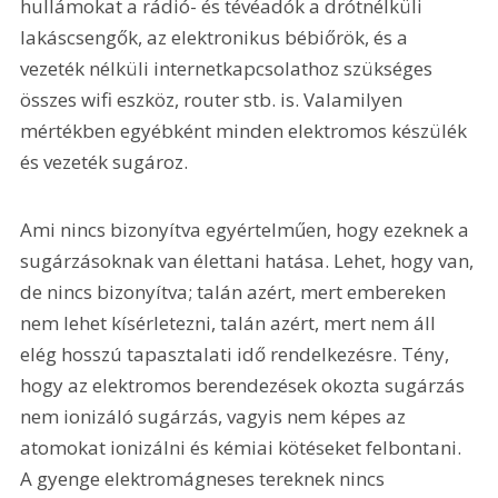
hullámokat a rádió- és tévéadók a drótnélküli 
lakáscsengők, az elektronikus bébiőrök, és a 
vezeték nélküli internetkapcsolathoz szükséges 
összes wifi eszköz, router stb. is. Valamilyen 
mértékben egyébként minden elektromos készülék 
és vezeték sugároz.
Ami nincs bizonyítva egyértelműen, hogy ezeknek a 
sugárzásoknak van élettani hatása. Lehet, hogy van, 
de nincs bizonyítva; talán azért, mert embereken 
nem lehet kísérletezni, talán azért, mert nem áll 
elég hosszú tapasztalati idő rendelkezésre. Tény, 
hogy az elektromos berendezések okozta sugárzás 
nem ionizáló sugárzás, vagyis nem képes az 
atomokat ionizálni és kémiai kötéseket felbontani. 
A gyenge elektromágneses tereknek nincs 