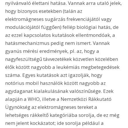
nyilvánvaló élettani hatása. Vannak arra utaló jelek, 
hogy bizonyos esetekben (talán az 
elektromágneses sugárzás frekvenciájától vagy 
modulációjától függően) fellép biológiai hatás, de 
az ezzel kapcsolatos kutatások ellentmondóak, a 
hatásmechanizmus pedig nem ismert. Vannak 
gyanús mérési eredmények, pl. az, hogy a 
nagyfeszültségű távvezetékek közvetlen közelében 
élők között nagyobb a leukémiás megbetegedések 
száma. Egyes kutatások azt igazolják, hogy 
notórius mobil használók között nagyobb az 
agydaganat kialakulásának valószínűsége. Ezek 
alapján a WHO, illetve a Nemzetközi Rákkutató 
Ügynökség az elektromágneses tereket a 
lehetséges rákkeltő kategóriába sorolja, de ez még 
nem jelent kockázatot; ide sorolja például a 