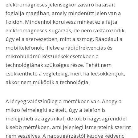
elektromágneses jelenségkör zavaró hatásait 
foglalja magában, amely mindenütt jelen van a 
Földön. Mindenhol körülvesz minket ez a fajta 
elektromágneses-sugárzás, de nem raktározódik 
úgy el a szervezetben, mint a szmog. Ráadásul a 
mobiltelefonok, illetve a rádiófrekvenciás és 
mikrohullámú készülékek esetekben a 
technológiának szükséges része. Tehát nem 
csökkenthető a végletekig, mert ha lecsökkentjük, 
akkor nem működik a technológia.
A lényeg valószínűleg a mértékben van. Ahogy a 
mikro felmelegíti az ételt, úgy a telefon is 
melegítheti az agyunkat, de több nagyságrenddel 
kisebb mértékben, ami jelenlegi ismereteink szerint 
nem veszélyes. A napsugárzástól kezdve kedvenc 