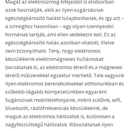
Magát az elektroszmog kifejezést is elsősorban 
azok használják, akik az ilyen sugárzásnak 
egészségkárosító hatást tulajdonítanak, és így azt – 
a szmoghoz hasonlóan – egy olyan szennyezési 
formának tartják, ami ellen védekezni kell. Ez az 
egészségkárosító hatás azonban vitatott, illetve 
nem bizonyítható. Tény, hogy elektromos 
készülékeink elektromágneses hullámokat 
bocsátanak ki, az elektromos térerő és a mágneses 
térerő műszerekkel egzaktul mérhető. Tele vagyunk 
ilyen elektromos berendezésekkel otthonunkban és 
szűkebb-tágabb környezetünkben egyaránt. 
Sugároznak mobiltelefonjaink, mikró sütőink, wifi, 
bluetooth, rádiófrekvenciás készülékeink, de 
maguk az elektromos hálózatok is, különösen a 
nagyfeszültségű hálózatok. Kibocsátanak ilyen 