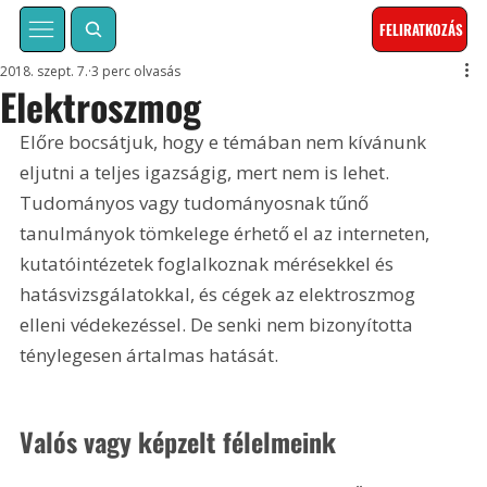
FELIRATKOZÁS
2018. szept. 7.
3 perc olvasás
Elektroszmog
Előre bocsátjuk, hogy e témában nem kívánunk 
eljutni a teljes igazságig, mert nem is lehet. 
Tudományos vagy tudományosnak tűnő 
tanulmányok tömkelege érhető el az interneten, 
kutatóintézetek foglalkoznak mérésekkel és 
hatásvizsgálatokkal, és cégek az elektroszmog 
elleni védekezéssel. De senki nem bizonyította 
ténylegesen ártalmas hatását.
Valós vagy képzelt félelmeink