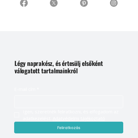
Légy naprakész, és értesülj elsőként
válogatott tartalmainkról
E-mail cím
*
Igen, szeretnék feliratkozni, és elfogadom az 
adatkezelést. 
Adatvédelmi tájékoztató
Feliratkozás