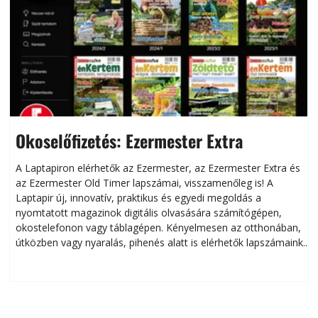
Okoselőfizetés: Ezermester Extra
A Laptapiron elérhetők az Ezermester, az Ezermester Extra és
az Ezermester Old Timer lapszámai, visszamenőleg is! A
Laptapir új, innovatív, praktikus és egyedi megoldás a
L
nyomtatott magazinok digitális olvasására számítógépen,
okostelefonon vagy táblagépen. Kényelmesen az otthonában,
útközben vagy nyaralás, pihenés alatt is elérhetők lapszámaink.
ú
Bárhol, bármikor, akár külföldön élve vagy dolgozva is
B
olvashatók az Ezermester lapszámai. A Laptapir kényelmes
megoldás, mert: – t