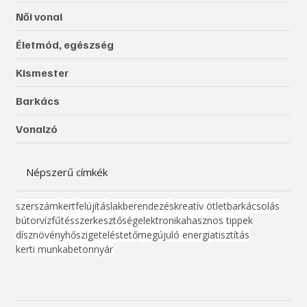
Női vonal
Életmód, egészség
Kismester
Barkács
Vonalzó
Népszerű címkék
szerszám
kert
felújítás
lakberendezés
kreatív ötlet
barkácsolás
bútor
víz
fűtés
szerkesztőség
elektronika
hasznos tippek
dísznövény
hőszigetelés
tető
megújuló energia
tisztítás
kerti munka
beton
nyár