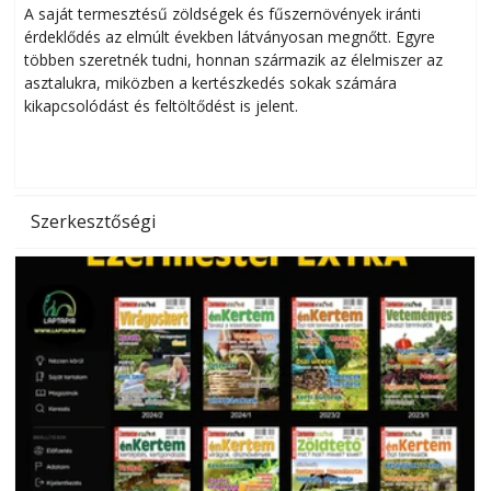
Helytakarékos kertészkedés
A saját termesztésű zöldségek és fűszernövények iránti
érdeklődés az elmúlt években látványosan megnőtt. Egyre
többen szeretnék tudni, honnan származik az élelmiszer az
l
asztalukra, miközben a kertészkedés sokak számára
kikapcsolódást és feltöltődést is jelent.
é
d
Szerkesztőségi