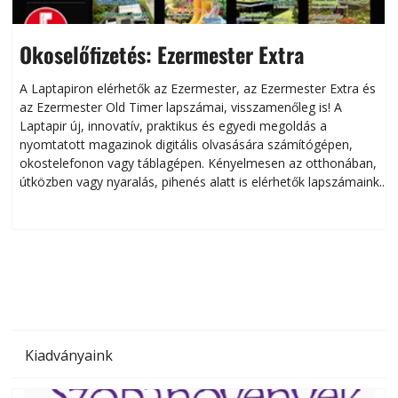
Okoselőfizetés: Ezermester Extra
A Laptapiron elérhetők az Ezermester, az Ezermester Extra és
az Ezermester Old Timer lapszámai, visszamenőleg is! A
Laptapir új, innovatív, praktikus és egyedi megoldás a
L
nyomtatott magazinok digitális olvasására számítógépen,
okostelefonon vagy táblagépen. Kényelmesen az otthonában,
útközben vagy nyaralás, pihenés alatt is elérhetők lapszámaink.
ú
Bárhol, bármikor, akár külföldön élve vagy dolgozva is
B
olvashatók az Ezermester lapszámai. A Laptapir kényelmes
megoldás, mert: – t
Kiadványaink