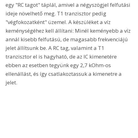
egy "RC tagot" táplál, amivel a négyszögjel felfutási 
ideje növelhető meg. T1 tranzisztor pedig 
"végfokozatként" üzemel. A készüléket a víz 
keménységéhez kell állítani: Minél keményebb a víz 
annál kisebb felfutású, de magasabb frekvenciájú 
jelet állítsunk be. A RC tag, valamint a T1 
tranzisztor el is hagyható, de az IC kimenetére 
ebben az esetben tegyünk egy 2,7 kOhm-os 
ellenállást, és így csatlakoztassuk a kimenetre a 
jelet.