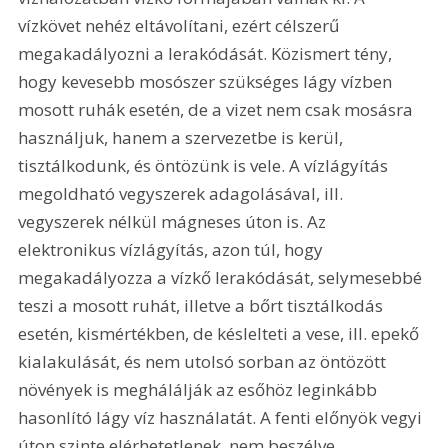
vízkövet nehéz eltávolítani, ezért célszerű 
megakadályozni a lerakódását. Közismert tény, 
hogy kevesebb mosószer szükséges lágy vízben 
mosott ruhák esetén, de a vizet nem csak mosásra 
használjuk, hanem a szervezetbe is kerül, 
tisztálkodunk, és öntözünk is vele. A vízlágyítás 
megoldható vegyszerek adagolásával, ill. 
vegyszerek nélkül mágneses úton is. Az 
elektronikus vízlágyítás, azon túl, hogy 
megakadályozza a vízkő lerakódását, selymesebbé 
teszi a mosott ruhát, illetve a bőrt tisztálkodás 
esetén, kismértékben, de késlelteti a vese, ill. epekő 
kialakulását, és nem utolsó sorban az öntözött 
növények is meghálálják az esőhöz leginkább 
hasonlító lágy víz használatát. A fenti előnyök vegyi 
úton szinte elérhetetlenek, nem beszélve 