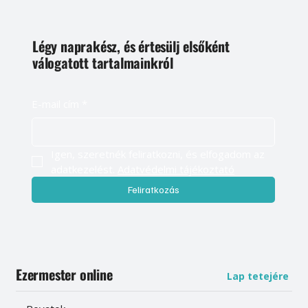
Légy naprakész, és értesülj elsőként
válogatott tartalmainkról
E-mail cím
*
Igen, szeretnék feliratkozni, és elfogadom az 
adatkezelést. 
Adatvédelmi tájékoztató
Feliratkozás
Ezermester online
Lap tetejére