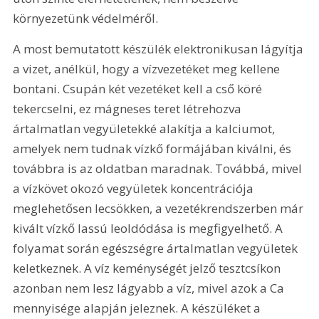
környezetünk védelméről.
A most bemutatott készülék elektronikusan lágyítja 
a vizet, anélkül, hogy a vízvezetéket meg kellene 
bontani. Csupán két vezetéket kell a cső köré 
tekercselni, ez mágneses teret létrehozva 
ártalmatlan vegyületekké alakítja a kalciumot, 
amelyek nem tudnak vízkő formájában kiválni, és 
továbbra is az oldatban maradnak. Továbbá, mivel 
a vízkövet okozó vegyületek koncentrációja 
meglehetősen lecsökken, a vezetékrendszerben már 
kivált vízkő lassú leoldódása is megfigyelhető. A 
folyamat során egészségre ártalmatlan vegyületek 
keletkeznek. A víz keménységét jelző tesztcsíkon 
azonban nem lesz lágyabb a víz, mivel azok a Ca 
mennyisége alapján jeleznek. A készüléket a 