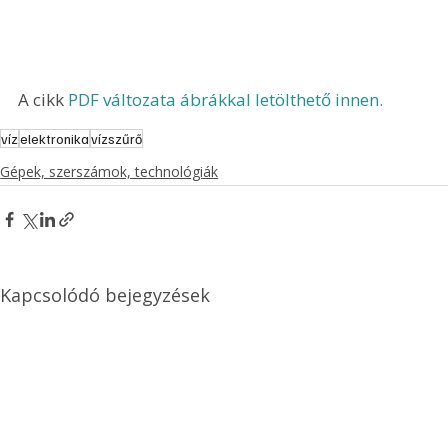
A cikk 
PDF változata ábrákkal letölthető innen.
víz
elektronika
vízszűrő
Gépek, szerszámok, technológiák
Kapcsolódó bejegyzések