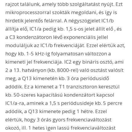
rajzot találunk, amely több szolgáltatást nyújt. Ezt 
mikroprocesszorral szokták megoldani, és így is 
hirdetik jelentős felárral. A négyszögjelet IC1/b 
állítja elő, IC1/a pedig kb. 1,5 s-os jelet állít elő , és 
a C3 kondenzátoron lévő exponenciális jellel 
moduláljuk az IC1/b frekvenciáját. Ezzel elértük azt, 
hogy kb. 1-5 kHz-ig folyamatosan változzon a 
kimeneti jel frekvenciája. IC2 egy bináris osztó, ami 
2 a 13. hatványon (kb. 8000-rel) való osztást valósít 
meg, a Q13 kimenetén kb. 3 óra periódusidő 
adódik. Ez a kimenet a T1 tranzisztoron keresztül 
kb. 50-szeres kapacitású kondenzátort kapcsol 
IC1/a-ra, aminek a 1,5 s periódusideje kb. 5 percre 
adódik, a Q13 kimenete pedig 1 hétre. Ezzel 
elértük, hogy 3 órás gyors frekvenciaváltozást 
okozó, ill. 1 hetes igen lassú frekvenciaváltozást 