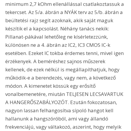
minimum 2,7 kOhm ellenállással csatlakoztassuk a 
tekercset. Az 5/a. ábrán a NYÁK terv az 5/b. ábrán a 
beültetési rajz segít azoknak, akik saját maguk 
készítik el a kapcsolást. Néhány tanács nekik: 
Pillanat-pákával lehetőleg ne kísérletezzünk, 
különösen ne a 4. ábrán az IC2, IC3 CMOS IC-k 
esetében. Ezeket IC tokba érdemes tenni, mivel igen 
érzékenyek. A beméréshez sajnos műszerek 
kellenek, de ezek nélkül is megállapíthatjuk, hogy 
működik-e a berendezés, vagy nem, a következő 
módon. A kimenetet kössük egy erősítő 
vonalbemenetére, miután TELJESEN LECSAVARTUK 
A HANGERŐSZABÁLYOZÓT. Ezután fokozatosan, 
nagyon lassan felhangosítva sípoló hangot kell 
hallanunk a hangszóróból, ami vagy állandó 
frekvenciájú, vagy váltakozó, aszerint, hogy melyik 