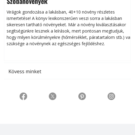
Szobanövények
Virágok gondozása a lakásban, 40+10 növény részletes
ismertetése! A könyv lexikonszerűen veszi sorra a lakásban
s
sikeresen tart­ha­tó növényeket. Már a növény kiválasztásakor
h
segítségünkre lesznek a leírások, mert pontosan megtudjuk,
k
hogy milyen körülményekre (hőmérséklet, páratartalom stb.) van
szüksége a növénynek az egészséges fejlődéshez.
t
Kövess minket