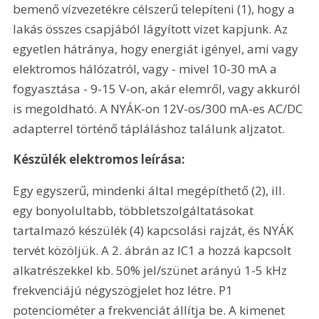
bemenő vízvezetékre célszerű telepíteni (1), hogy a 
lakás összes csapjából lágyított vizet kapjunk. Az 
egyetlen hátránya, hogy energiát igényel, ami vagy 
elektromos hálózatról, vagy - mivel 10-30 mA a 
fogyasztása - 9-15 V-on, akár elemről, vagy akkuról 
is megoldható. A NYÁK-on 12V-os/300 mA-es AC/DC 
adapterrel történő tápláláshoz találunk aljzatot.
Készülék elektromos leírása:
Egy egyszerű, mindenki által megépíthető (2), ill. 
egy bonyolultabb, többletszolgáltatásokat 
tartalmazó készülék (4) kapcsolási rajzát, és NYÁK 
tervét közöljük. A 2. ábrán az IC1 a hozzá kapcsolt 
alkatrészekkel kb. 50% jel/szünet arányú 1-5 kHz 
frekvenciájú négyszögjelet hoz létre. P1 
potenciométer a frekvenciát állítja be. A kimenet 