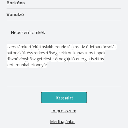
Barkács
Vonalzó
Népszerű címkék
szerszám
kert
felújítás
lakberendezés
kreatív ötlet
barkácsolás
bútor
víz
fűtés
szerkesztőség
elektronika
hasznos tippek
dísznövény
hőszigetelés
tető
megújuló energia
tisztítás
kerti munka
beton
nyár
Kapcsolat
Impresszum
Médiaajánlat