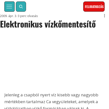
FELIRATKOZÁS
2009. ápr. 3.
3 perc olvasás
Elektronikus vízkőmentesítő
Jelenleg a csapból nyert víz kisebb vagy nagyobb 
mértékben tartalmaz Ca vegyületeket, amelyek a 
vízhálózatban vízkő formájában válnak ki. A 