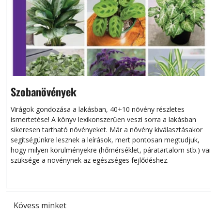
Szobanövények
Virágok gondozása a lakásban, 40+10 növény részletes
ismertetése! A könyv lexikonszerűen veszi sorra a lakásban
s
sikeresen tart­ha­tó növényeket. Már a növény kiválasztásakor
h
segítségünkre lesznek a leírások, mert pontosan megtudjuk,
k
hogy milyen körülményekre (hőmérséklet, páratartalom stb.) van
szüksége a növénynek az egészséges fejlődéshez.
t
Kövess minket