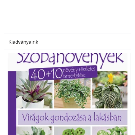
megoldás, mert: – t
Kiadványaink