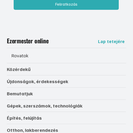
Feliratkozás
Ezermester online
Lap tetejére
Rovatok
Közérdekű
Újdonságok, érdekességek
Bemutatjuk
Gépek, szerszámok, technológiák
Építés, felújítás
Otthon, lakberendezés