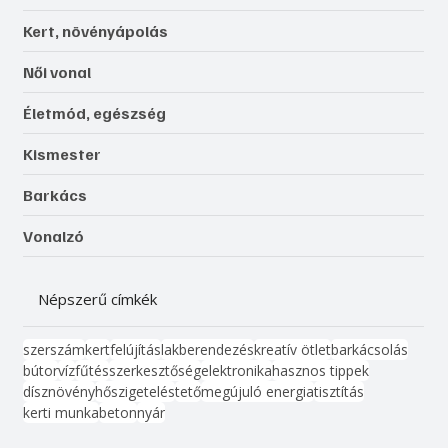
Kert, növényápolás
Női vonal
Életmód, egészség
Kismester
Barkács
Vonalzó
Népszerű címkék
szerszám
kert
felújítás
lakberendezés
kreatív ötlet
barkácsolás
bútor
víz
fűtés
szerkesztőség
elektronika
hasznos tippek
dísznövény
hőszigetelés
tető
megújuló energia
tisztítás
kerti munka
beton
nyár