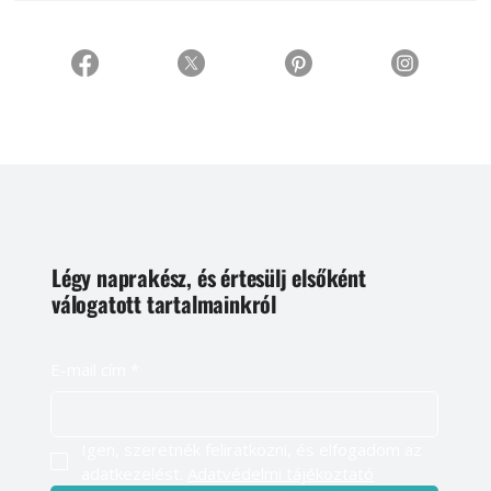
Légy naprakész, és értesülj elsőként
válogatott tartalmainkról
E-mail cím
*
Igen, szeretnék feliratkozni, és elfogadom az 
adatkezelést. 
Adatvédelmi tájékoztató