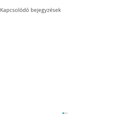
Kapcsolódó bejegyzések
Méretezett kétéltű antenna
Az Ezermester 1980/9. számában bemutatott