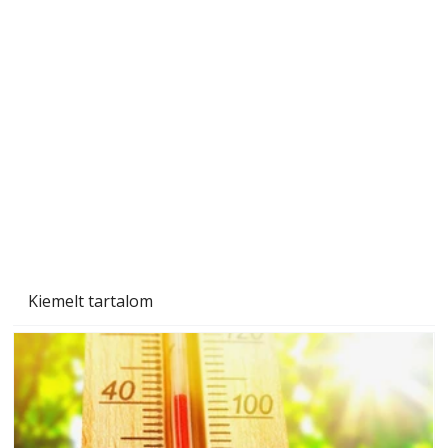
"Kétéltű antenna" nagy érdeklődést váltott ki.
Szerzőjéhez sokan fordultak levelükkel és
személyesen is. Önzetlenül segített
mindenkinek, így több helyhez köt
Kiemelt tartalom