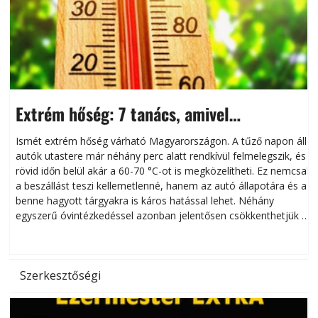
Extrém hőség: 7 tanács, amivel
megóvhatjuk autónkat a nyári károktól
Ismét extrém hőség várható Magyarországon. A tűző napon álló
autók utastere már néhány perc alatt rendkívül felmelegszik, és
rövid időn belül akár a 60-70 °C-ot is megközelítheti. Ez nemcsak
n
a beszállást teszi kellemetlenné, hanem az autó állapotára és a
benne hagyott tárgyakra is káros hatással lehet. Néhány
egyszerű óvintézkedéssel azonban jelentősen csökkenthetjük a
hőség káros hatásait.
l
Szerkesztőségi