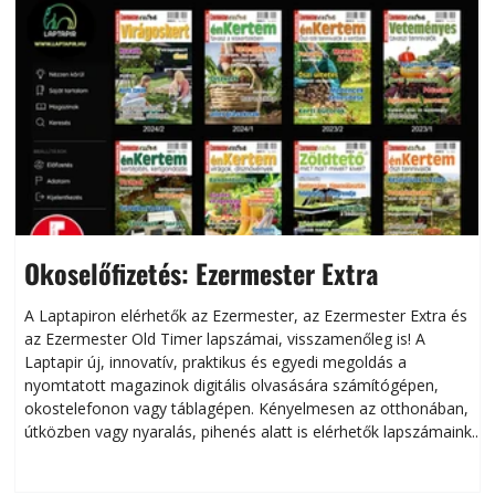
Okoselőfizetés: Ezermester Extra
A Laptapiron elérhetők az Ezermester, az Ezermester Extra és
az Ezermester Old Timer lapszámai, visszamenőleg is! A
Laptapir új, innovatív, praktikus és egyedi megoldás a
L
nyomtatott magazinok digitális olvasására számítógépen,
okostelefonon vagy táblagépen. Kényelmesen az otthonában,
útközben vagy nyaralás, pihenés alatt is elérhetők lapszámaink.
ú
Bárhol, bármikor, akár külföldön élve vagy dolgozva is
B
olvashatók az Ezermester lapszámai. A Laptapir kényelmes