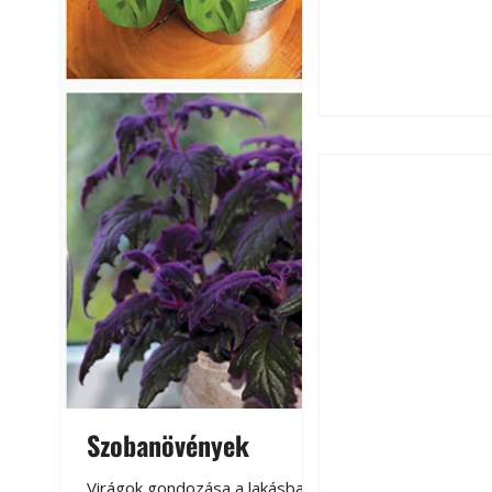
Extrém hőség: 7 
autónkat a nyári 
Szobanövények
Virágoskert: k
teraszon, laká
Virágok gondozása a lakásban,