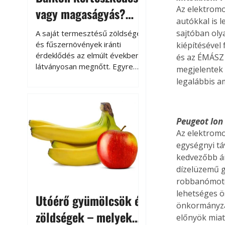
Az elektromo
vagy magaságyás?
autókkal is 
Helytakarékos
sajtóban oly
A saját termesztésű zöldségek
kertészkedés
és fűszernövények iránti
kiépítésével
érdeklődés az elmúlt években
és az ÉMÁSZ 
látványosan megnőtt. Egyre
megjelentek 
többen szeretnék tudni, honnan
legalábbis ami
származik az élelmiszer az
asztalukra, miközben a
kertészkedés sokak számára
Peugeot Ion
kikapcsolódást és feltöltődést
is jelent.
Az elektrom
egységnyi tá
kedvezőbb ár
dízelüzemű g
robbanómotor
lehetséges ö
Utóérő gyümölcsök és
önkormányzat
zöldségek – melyek
előnyök miat