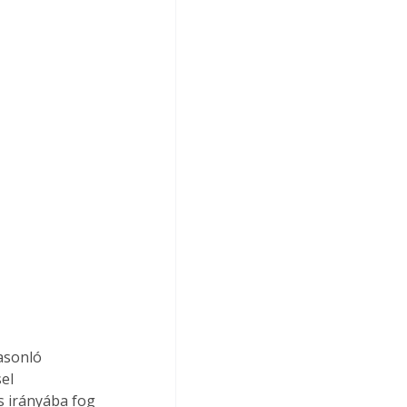
asonló 
el 
s irányába fog 