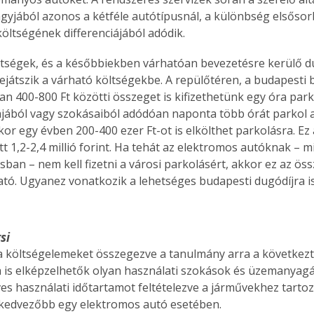
. A
yjából azonos a kétféle autótípusnál, a különbség elsősor
megoldás,
költségének differenciájából adódik.
ltségek, és a későbbiekben várhatóan bevezetésre kerülő du
ejátszik a várható költségekbe. A repülőtéren, a budapesti 
an 400-800 Ft közötti összeget is kifizethetünk egy óra park
jából vagy szokásaiból adódóan naponta több órát parkol az
or egy évben 200-400 ezer Ft-ot is elkölthet parkolásra. Ez 
att 1,2-2,4 millió forint. Ha tehát az elektromos autóknak – 
sban – nem kell fizetni a városi parkolásért, akkor ez az öss
tó. Ugyanez vonatkozik a lehetséges budapesti dugódíjra is
si
 költségelemeket összegezve a tanulmány arra a következte
is elképzelhetők olyan használati szokások és üzemanyagá
ves használati időtartamot feltételezve a járművekhez tartozó
 kedvezőbb egy elektromos autó esetében.