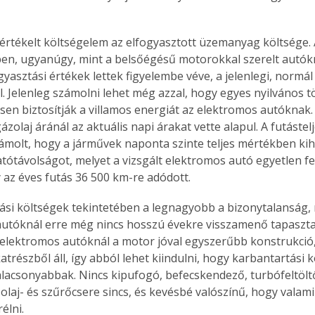
értékelt költségelem az elfogyasztott üzemanyag költsége.
en, ugyanúgy, mint a belsőégésű motorokkal szerelt autókná
yasztási értékek lettek figyelembe véve, a jelenlegi, normál
l. Jelenleg számolni lehet még azzal, hogy egyes nyilvános t
sen biztosítják a villamos energiát az elektromos autóknak.
ázolaj áránál az aktuális napi árakat vette alapul. A futástel
ámolt, hogy a járművek naponta szinte teljes mértékben kiha
tótávolságot, melyet a vizsgált elektromos autó egyetlen fe
y az éves futás 36 500 km-re adódott.
ási költségek tekintetében a legnagyobb a bizonytalanság, 
utóknál erre még nincs hosszú évekre visszamenő tapasztal
 elektromos autóknál a motor jóval egyszerűbb konstrukció
trészből áll, így abból lehet kiindulni, hogy karbantartási kö
lacsonyabbak. Nincs kipufogó, befecskendező, turbófeltöltő
laj- és szűrőcsere sincs, és kevésbé valószínű, hogy valamil
élni.