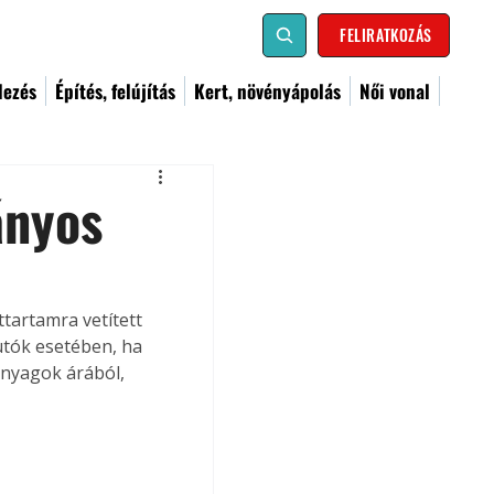
FELIRATKOZÁS
dezés
Építés, felújítás
Kert, növényápolás
Női vonal
ányos
tartamra vetített 
tók esetében, ha 
nyagok árából, 