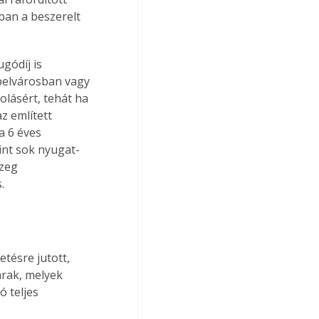
ban a beszerelt 
gódíj is 
belvárosban vagy 
olásért, tehát ha 
 említett 
a 6 éves 
mint sok nyugat-
zeg 
.
tésre jutott, 
rak, melyek 
 teljes 