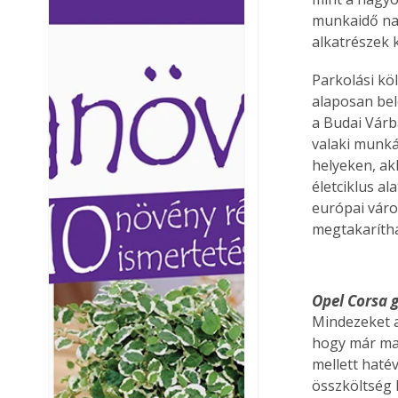
Ezermester lapszámai. A
Ezermester lapszámai
munkaidő nag
Laptapir kényelmes megoldás,
Laptapir kényelmes 
alkatrészek 
mert: – t
mert: – t
Parkolási kö
alaposan bel
a Budai Várb
valaki munká
helyeken, akk
életciklus al
európai váro
megtakarítha
Opel Corsa g
Mindezeket a
hogy már ma 
mellett haté
összköltség