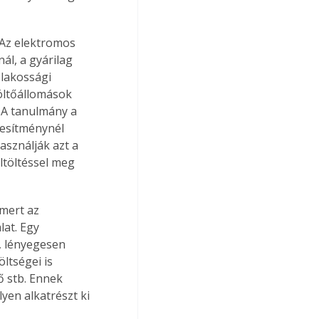
 Az elektromos 
l, a gyárilag 
 lakossági 
öltőállomások 
 A tanulmány a 
jesítménynél 
sználják azt a 
ltöltéssel meg 
mert az 
at. Egy 
, lényegesen 
ltségei is 
 stb. Ennek 
yen alkatrészt ki 