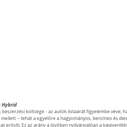
s Hybrid
beszerzési költsége - az autók listaárát figyelembe véve, h
g mellett – tehát a egyelőre a hagyományos, benzines és dies
t erősíti. Ez az arány a jövőben nyilvánvalóan a kiegyenlíté