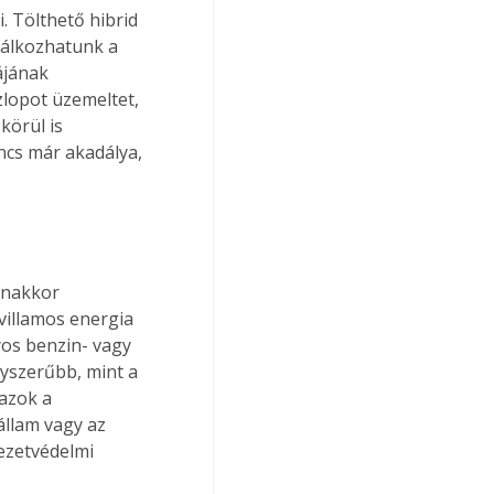
 Tölthető hibrid 
lálkozhatunk a 
ájának 
lopot üzemeltet, 
körül is 
ncs már akadálya, 
anakkor 
villamos energia 
os benzin- vagy 
yszerűbb, mint a 
azok a 
állam vagy az 
ezetvédelmi 