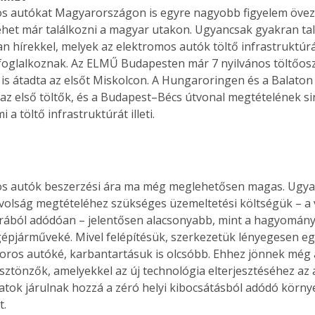
s autókat Magyarországon is egyre nagyobb figyelem övezi.
lehet már találkozni a magyar utakon. Ugyancsak gyakran ta
an hírekkel, melyek az elektromos autók töltő infrastruktúr
 foglalkoznak. Az ELMŰ Budapesten már 7 nyilvános töltőosz
is átadta az elsőt Miskolcon. A Hungaroringen és a Balaton 
az első töltők, és a Budapest–Bécs útvonal megtételének si
 a töltő infrastruktúrát illeti.
os autók beszerzési ára ma még meglehetősen magas. Ugy
volság megtételéhez szükséges üzemeltetési költségük – a 
ából adódóan – jelentősen alacsonyabb, mint a hagyomány
épjárműveké. Mivel felépítésük, szerkezetük lényegesen eg
os autóké, karbantartásuk is olcsóbb. Ehhez jönnek még 
sztönzők, amelyekkel az új technológia elterjesztéséhez az 
ok járulnak hozzá a zéró helyi kibocsátásból adódó körny
t.