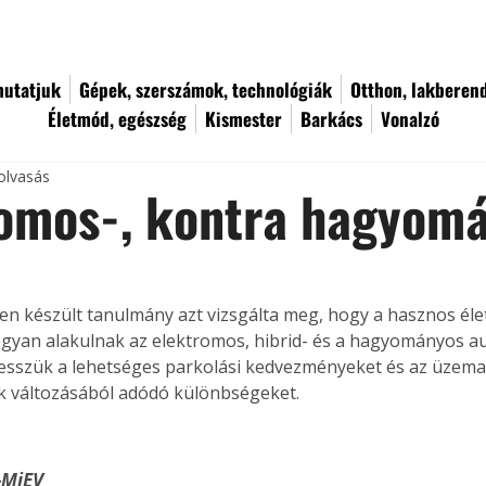
utatjuk
Gépek, szerszámok, technológiák
Otthon, lakberen
Életmód, egészség
Kismester
Barkács
Vonalzó
olvasás
romos-, kontra hagyom
en készült tanulmány azt vizsgálta meg, hogy a hasznos élet
gyan alakulnak az elektromos, hibrid- és a hagyományos au
esszük a lehetséges parkolási kedvezményeket és az üzema
k változásából adódó különbségeket.
i-MiEV