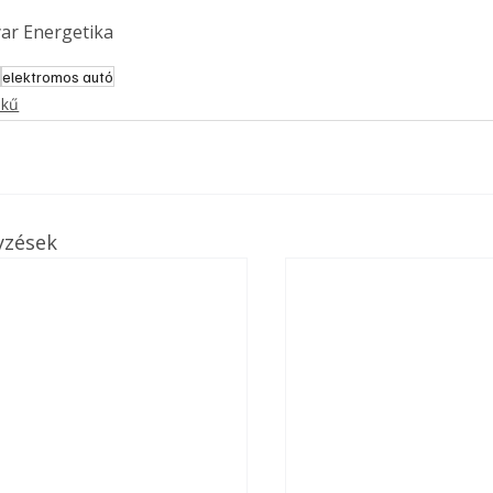
ar Energetika
m
elektromos autó
ekű
yzések