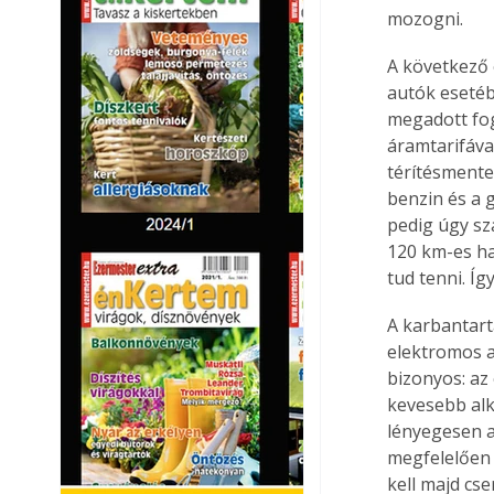
mozogni.
A következő 
autók esetéb
megadott fog
áramtarifáva
térítésmente
benzin és a g
pedig úgy sz
120 km-es ha
tud tenni. Íg
A karbantart
elektromos a
bizonyos: az
kevesebb alka
lényegesen a
megfelelően o
kell majd cser