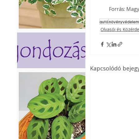
Forrás: Magy
autó
növényvédele
Olvasói és Közérd
Kapcsolódó bejeg