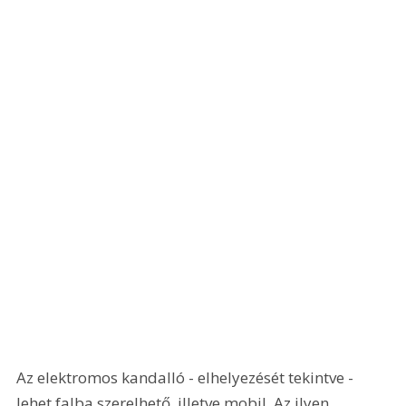
Az elektromos kandalló - elhelyezését tekintve - 
lehet falba szerelhető, illetve mobil. Az ilyen 