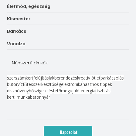
Életmód, egészség
Kismester
Barkács
Vonalzó
Népszerű címkék
szerszám
kert
felújítás
lakberendezés
kreatív ötlet
barkácsolás
bútor
víz
fűtés
szerkesztőség
elektronika
hasznos tippek
dísznövény
hőszigetelés
tető
megújuló energia
tisztítás
kerti munka
beton
nyár
Kapcsolat