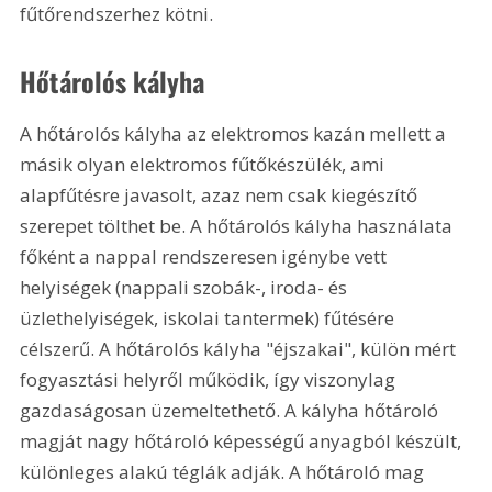
fűtőrendszerhez kötni.
Hőtárolós kályha
A hőtárolós kályha az elektromos kazán mellett a 
másik olyan elektromos fűtőkészülék, ami 
alapfűtésre javasolt, azaz nem csak kiegészítő 
szerepet tölthet be. A hőtárolós kályha használata 
főként a nappal rendszeresen igénybe vett 
helyiségek (nappali szobák-, iroda- és 
üzlethelyiségek, iskolai tantermek) fűtésére 
célszerű. A hőtárolós kályha "éjszakai", külön mért 
fogyasztási helyről működik, így viszonylag 
gazdaságosan üzemeltethető. A kályha hőtároló 
magját nagy hőtároló képességű anyagból készült, 
különleges alakú téglák adják. A hőtároló mag 