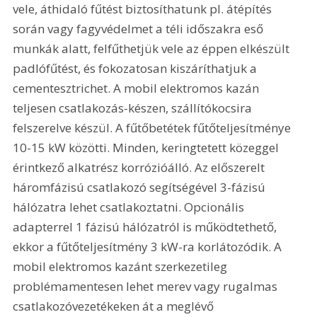
vele, áthidaló fűtést biztosíthatunk pl. átépítés 
során vagy fagyvédelmet a téli időszakra eső 
munkák alatt, felfűthetjük vele az éppen elkészült 
padlófűtést, és fokozatosan kiszáríthatjuk a 
cementesztrichet. A mobil elektromos kazán 
teljesen csatlakozás-készen, szállítókocsira 
felszerelve készül. A fűtőbetétek fűtőteljesítménye 
10-15 kW közötti. Minden, keringtetett közeggel 
érintkező alkatrész korrózióálló. Az előszerelt 
háromfázisú csatlakozó segítségével 3-fázisú 
hálózatra lehet csatlakoztatni. Opcionális 
adapterrel 1 fázisú hálózatról is működtethető, 
ekkor a fűtőteljesítmény 3 kW-ra korlátozódik. A 
mobil elektromos kazánt szerkezetileg 
problémamentesen lehet merev vagy rugalmas 
csatlakozóvezetékeken át a meglévő 