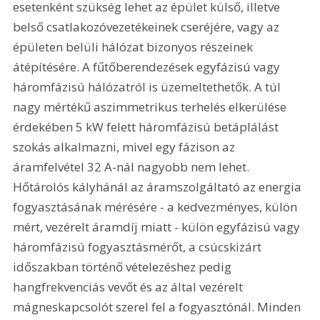
esetenként szükség lehet az épület külső, illetve 
belső csatlakozóvezetékeinek cseréjére, vagy az 
épületen belüli hálózat bizonyos részeinek 
átépítésére. A fűtőberendezések egyfázisú vagy 
háromfázisú hálózatról is üzemeltethetők. A túl 
nagy mértékű aszimmetrikus terhelés elkerülése 
érdekében 5 kW felett háromfázisú betáplálást 
szokás alkalmazni, mivel egy fázison az 
áramfelvétel 32 A-nál nagyobb nem lehet. 
Hőtárolós kályhánál az áramszolgáltató az energia 
fogyasztásának mérésére - a kedvezményes, külön 
mért, vezérelt áramdíj miatt - külön egyfázisú vagy 
háromfázisú fogyasztásmérőt, a csúcskizárt 
időszakban történő vételezéshez pedig 
hangfrekvenciás vevőt és az által vezérelt 
mágneskapcsolót szerel fel a fogyasztónál. Minden 