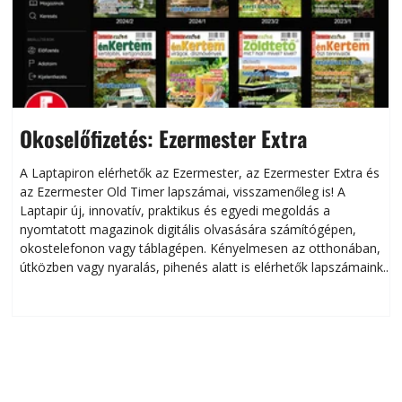
Okoselőfizetés: Ezermester Extra
A Laptapiron elérhetők az Ezermester, az Ezermester Extra és
az Ezermester Old Timer lapszámai, visszamenőleg is! A
Laptapir új, innovatív, praktikus és egyedi megoldás a
L
nyomtatott magazinok digitális olvasására számítógépen,
okostelefonon vagy táblagépen. Kényelmesen az otthonában,
útközben vagy nyaralás, pihenés alatt is elérhetők lapszámaink.
ú
Bárhol, bármikor, akár külföldön élve vagy dolgozva is
B
olvashatók az Ezermester lapszámai. A Laptapir kényelmes
megoldás, mert: – t