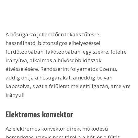
A hősugárzó jellemzően lokális fűtésre 
használható, biztonságos elhelyezéssel 
fürdőszobában, lakószobában, egy székre, fotelre 
irányítva, alkalmas a hűvösebb időszak 
átvészelésére. Rendszerint folyamatos üzemű, 
addig ontja a hősugarakat, ameddig be van 
kapcsolva, s azt a felületet melegíti igazán, amelyre 
irányul! 
Elektromos konvektor
Az elektromos konvektor direkt működésű 
berendezés, vagyis nem tárolja a hőt, és a fűtés 