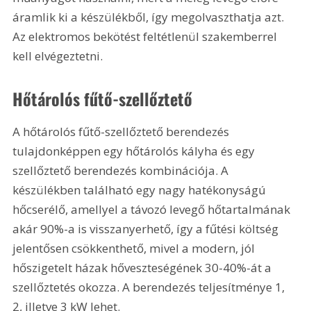
áramlik ki a készülékből, így megolvaszthatja azt. 
Az elektromos bekötést feltétlenül szakemberrel 
kell elvégeztetni. 
Hőtárolós fűtő-szellőztető
A hőtárolós fűtő-szellőztető berendezés 
tulajdonképpen egy hőtárolós kályha és egy 
szellőztető berendezés kombinációja. A 
készülékben található egy nagy hatékonyságú 
hőcserélő, amellyel a távozó levegő hőtartalmának 
akár 90%-a is visszanyerhető, így a fűtési költség 
jelentősen csökkenthető, mivel a modern, jól 
hőszigetelt házak hőveszteségének 30-40%-át a 
szellőztetés okozza. A berendezés teljesítménye 1, 
2, illetve 3 kW lehet. 