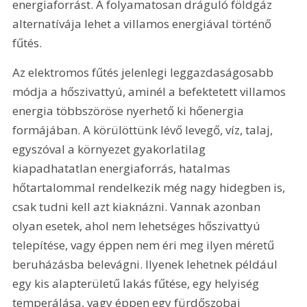
energiaforrást. A folyamatosan dráguló földgáz 
alternatívája lehet a villamos energiával történő 
fűtés.
Az elektromos fűtés jelenlegi leggazdaságosabb 
módja a hőszivattyú, aminél a befektetett villamos 
energia többszöröse nyerhető ki hőenergia 
formájában. A körülöttünk lévő levegő, víz, talaj, 
egyszóval a környezet gyakorlatilag 
kiapadhatatlan energiaforrás, hatalmas 
hőtartalommal rendelkezik még nagy hidegben is, 
csak tudni kell azt kiaknázni. Vannak azonban 
olyan esetek, ahol nem lehetséges hőszivattyú 
telepítése, vagy éppen nem éri meg ilyen méretű 
beruházásba belevágni. Ilyenek lehetnek például 
egy kis alapterületű lakás fűtése, egy helyiség 
temperálása, vagy éppen egy fürdőszobai 