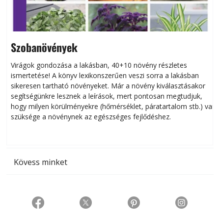
Szobanövények
Virágok gondozása a lakásban, 40+10 növény részletes
ismertetése! A könyv lexikonszerűen veszi sorra a lakásban
s
sikeresen tart­ha­tó növényeket. Már a növény kiválasztásakor
h
segítségünkre lesznek a leírások, mert pontosan megtudjuk,
k
hogy milyen körülményekre (hőmérséklet, páratartalom stb.) van
szüksége a növénynek az egészséges fejlődéshez.
t
Kövess minket