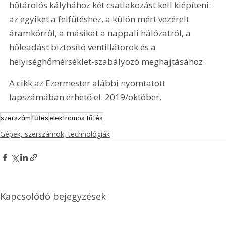
hőtárolós kályhához két csatlakozást kell kiépíteni: 
az egyiket a felfűtéshez, a külön mért vezérelt 
áramkörről, a másikat a nappali hálózatról, a 
hőleadást biztosító ventillátorok és a 
helyiséghőmérséklet-szabályozó meghajtásához. 
A cikk az Ezermester alábbi nyomtatott 
lapszámában érhető el: 2019/október.
szerszám
fűtés
elektromos fűtés
Gépek, szerszámok, technológiák
Kapcsolódó bejegyzések