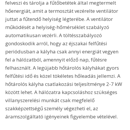
felveszi és tárolja a fűtőbetétek által megtermelt 
hőenergiát, amit a termosztát vezérelte ventilátor 
juttat a fűtendő helyiség légterébe. A ventilátor 
működését a helyiség-hőmérséklet szabályzó 
automatikusan vezérli. A töltésszabályozó 
gondoskodik arról, hogy az éjszakai felfűtési 
periódusban a kályha csak annyi energiát vegyen 
fel a hálózatból, amennyit előző nap, fűtésre 
felhasznált. A legújabb hőtárolós kályhákat gyors 
felfűtési idő és közel tökéletes hőleadás jellemzi. A 
hőtárolós kályha csatlakozási teljesítménye 2-7 kW 
között lehet. A hálózatra kapcsoláshoz szükséges 
villanyszerelési munkát csak megfelelő 
szakképzettségű személy végezheti el, az 
áramszolgáltató igényeinek figyelembe vételével.