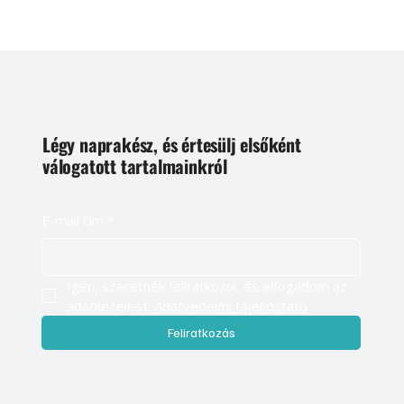
Légy naprakész, és értesülj elsőként
válogatott tartalmainkról
E-mail cím
*
Igen, szeretnék feliratkozni, és elfogadom az 
adatkezelést. 
Adatvédelmi tájékoztató
Feliratkozás