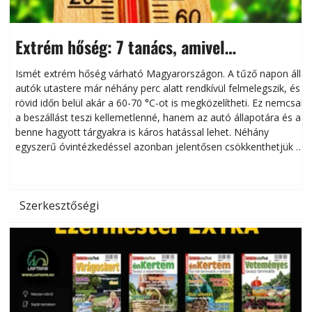
Extrém hőség: 7 tanács, amivel
megóvhatjuk autónkat a nyári károktól
Ismét extrém hőség várható Magyarországon. A tűző napon álló
autók utastere már néhány perc alatt rendkívül felmelegszik, és
rövid időn belül akár a 60-70 °C-ot is megközelítheti. Ez nemcsak
n
a beszállást teszi kellemetlenné, hanem az autó állapotára és a
benne hagyott tárgyakra is káros hatással lehet. Néhány
egyszerű óvintézkedéssel azonban jelentősen csökkenthetjük a
hőség káros hatásait.
l
Szerkesztőségi