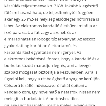
készülék teljesítménye kb. 2 kW. Inkább kiegészítő 
fűtésre használható, de teljesítménytől függően 
akár egy 25 m2-es helyiség elsődleges hőforrása is 
lehet. Az elektromos kandalló élethűen imitálja az 
izzó parazsat, a fát vagy a szenet, és az 
elmaradhatatlan lobogó tűz látványát. Az eszköz 
gyakorlatilag korlátlan élettartamú, és 
karbantartást egyáltalán nem igényel. Az 
elektromos bekötésnél fontos, hogy a kandalló és a 
burkolat között maradjon légrés, ami a levegő 
szabad mozgását biztosítja a készülékben. Arra is 
figyelni kell, hogy a résbe éghető anyag ne kerüljön. 
Célszerű tűzálló, hővisszaverő fóliát építeni a 
kandalló köré, így növelhető a hatásfok, hiszen nem 
melegíti a burkolatot. A borításhoz tilos 
műanyagot használni, mert a meleg levegő előre 