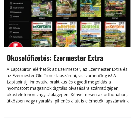
Okoselőfizetés: Ezermester Extra
A Laptapiron elérhetők az Ezermester, az Ezermester Extra és
az Ezermester Old Timer lapszámai, visszamenőleg is! A
Laptapir új, innovatív, praktikus és egyedi megoldás a
L
nyomtatott magazinok digitális olvasására számítógépen,
okostelefonon vagy táblagépen. Kényelmesen az otthonában,
útközben vagy nyaralás, pihenés alatt is elérhetők lapszámaink.
ú
Bárhol, bármikor, akár külföldön élve vagy dolgozva is
B
olvashatók az Ezermester lapszámai. A Laptapir kényelmes
megoldás, mert: – t