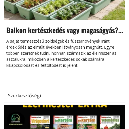
Balkon kertészkedés vagy magaságyás?
Helytakarékos kertészkedés
A saját termesztésű zöldségek és fűszernövények iránti
érdeklődés az elmúlt években látványosan megnőtt. Egyre
többen szeretnék tudni, honnan származik az élelmiszer az
l
asztalukra, miközben a kertészkedés sokak számára
kikapcsolódást és feltöltődést is jelent.
é
d
Szerkesztőségi