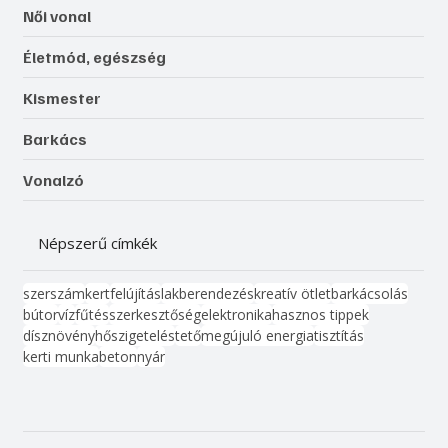
Női vonal
Életmód, egészség
Kismester
Barkács
Vonalzó
Népszerű címkék
szerszám
kert
felújítás
lakberendezés
kreatív ötlet
barkácsolás
bútor
víz
fűtés
szerkesztőség
elektronika
hasznos tippek
dísznövény
hőszigetelés
tető
megújuló energia
tisztítás
kerti munka
beton
nyár