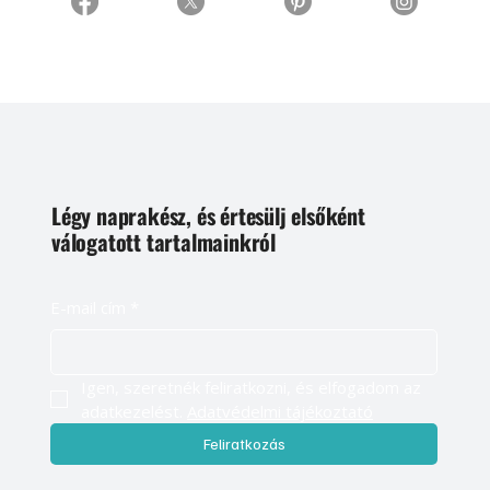
Légy naprakész, és értesülj elsőként
válogatott tartalmainkról
E-mail cím
*
Igen, szeretnék feliratkozni, és elfogadom az 
adatkezelést. 
Adatvédelmi tájékoztató
Feliratkozás