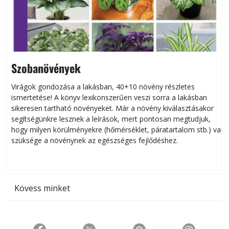
Szobanövények
Virágok gondozása a lakásban, 40+10 növény részletes
ismertetése! A könyv lexikonszerűen veszi sorra a lakásban
s
sikeresen tart­ha­tó növényeket. Már a növény kiválasztásakor
h
segítségünkre lesznek a leírások, mert pontosan megtudjuk,
k
hogy milyen körülményekre (hőmérséklet, páratartalom stb.) van
szüksége a növénynek az egészséges fejlődéshez.
t
Kövess minket