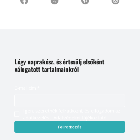
Légy naprakész, és értesülj elsőként
válogatott tartalmainkról
E-mail cím
*
Igen, szeretnék feliratkozni, és elfogadom az 
adatkezelést. 
Adatvédelmi tájékoztató
Feliratkozás