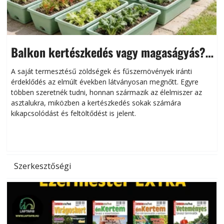
Balkon kertészkedés vagy magaságyás?
Helytakarékos kertészkedés
A saját termesztésű zöldségek és fűszernövények iránti
érdeklődés az elmúlt években látványosan megnőtt. Egyre
többen szeretnék tudni, honnan származik az élelmiszer az
l
asztalukra, miközben a kertészkedés sokak számára
kikapcsolódást és feltöltődést is jelent.
é
d
Szerkesztőségi