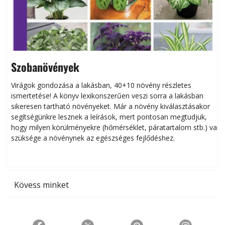
Szobanövények
Virágok gondozása a lakásban, 40+10 növény részletes
ismertetése! A könyv lexikonszerűen veszi sorra a lakásban
s
sikeresen tart­ha­tó növényeket. Már a növény kiválasztásakor
h
segítségünkre lesznek a leírások, mert pontosan megtudjuk,
k
hogy milyen körülményekre (hőmérséklet, páratartalom stb.) van
szüksége a növénynek az egészséges fejlődéshez.
t
Kövess minket