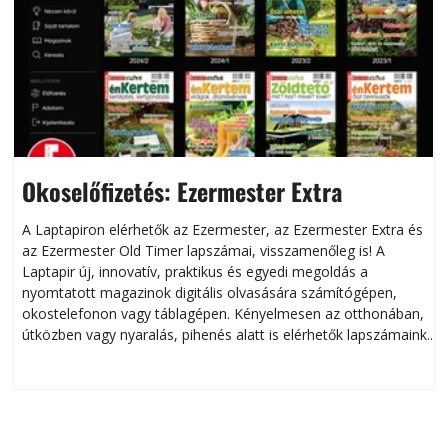
Okoselőfizetés: Ezermester Extra
A Laptapiron elérhetők az Ezermester, az Ezermester Extra és
az Ezermester Old Timer lapszámai, visszamenőleg is! A
Laptapir új, innovatív, praktikus és egyedi megoldás a
L
nyomtatott magazinok digitális olvasására számítógépen,
okostelefonon vagy táblagépen. Kényelmesen az otthonában,
útközben vagy nyaralás, pihenés alatt is elérhetők lapszámaink.
ú
Bárhol, bármikor, akár külföldön élve vagy dolgozva is
B
olvashatók az Ezermester lapszámai. A Laptapir kényelmes
megoldás, mert: – t