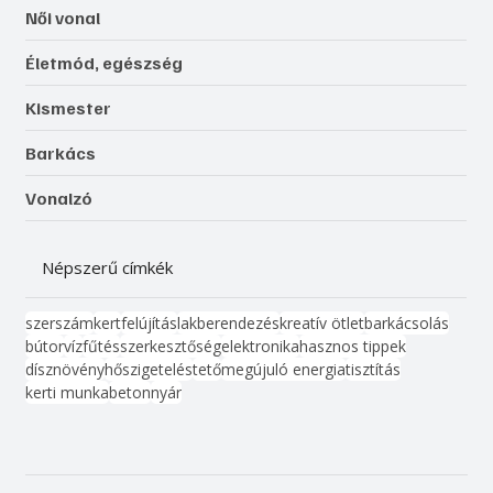
Női vonal
Életmód, egészség
Kismester
Barkács
Vonalzó
Népszerű címkék
szerszám
kert
felújítás
lakberendezés
kreatív ötlet
barkácsolás
bútor
víz
fűtés
szerkesztőség
elektronika
hasznos tippek
dísznövény
hőszigetelés
tető
megújuló energia
tisztítás
kerti munka
beton
nyár