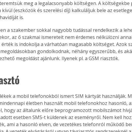
teremtsük meg a legalacsonyabb költségen. A költségekbe p
ívül (eszközök és szerelési díj) kalkuláljuk bele az esetlege
vidíját is.
en a szakember sokkal nagyobb tudással rendelkezik a leh
kor, az ő szakmai ismereteit nem érdemes nélkülözni annak
 érték is indokolja a várhatóan magasabb költséget. Azok s
 megoldásokban gondolkodnak, néhány egyszerűbb, és akár 
zhető megoldást ajánlunk. Ilyenek pl. a GSM riasztók.
asztó
lékek a mobil telefonokból ismert SIM kártyát használják. 
mindennapi életben használt mobil telefonokhoz hasonló, az
, hogy az általunk előre beprogramozott mobilszámot hívj
 adott esetben SMS-t küldenek az eseményről. Nem kell hoz
ék, ami a hasonló elven, de vezetékes telefonról működő b
a. A vezeték elvágásáról ugyan távriasztós rendszereknél a