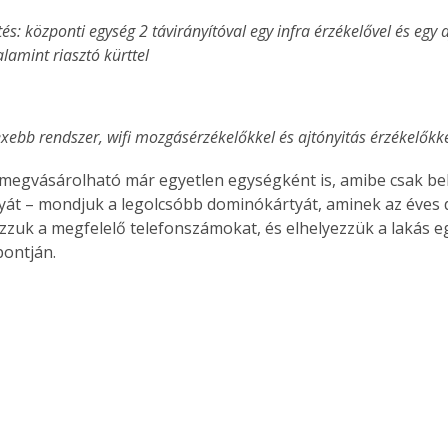
és: központi egység 2 távirányítóval egy infra érzékelővel és egy a
alamint riasztó kürttel 
Együtt jobban megéri!
Bővebb információ itt!
xebb rendszer, wifi mozgásérzékelőkkel és ajtónyitás érzékelőkke
k az
Együtt jobban megéri! A
mester
könyvek tetszőleges
megvásárolható már egyetlen egységként is, amibe csak bele
er Old
párosítással kedvezményes
yát – mondjuk a legolcsóbb dominókártyát, aminek az éves dí
áron, 0 Ft postaköltséggel
ptapir új,
megrendelhetők!
uk a megfelelő telefonszámokat, és elhelyezzük a lakás 
és egyedi
pontján.
tt
lvasására
elefonon
nyelmesen
ben vagy
t is
. Bárhol,
ön élve
ashatók az