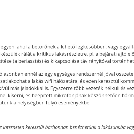
. A
megoldás,
t legyen, ahol a betörőnek a lehető legkésőbben, vagy egyál
 készülék rálát a kritikus lakásrészletre, pl. a bejárati ajtó el
ítése (a beriasztás) és kikapcsolása távirányítóval történhet
ó azonban ennél az egy egységes rendszernél jóval összetett
csatlakozhat a lakás wifi hálózatára, és ezen keresztül komm
kívül más jeladókkal is. Egyszerre több vezeték nélküli és v
mel kísérni, és beépített mikrofonjának köszönhetően bárm
atunk a helyiségben folyó eseményekbe.
az interneten keresztül bárhonnan benézhetünk a lakásunkba va