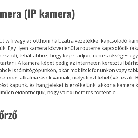
amera (IP kamera)
ót wifi vagy az otthoni hálózatra vezetékkel kapcsolódó kame
jük. Egy ilyen kamera közvetlenül a routerre kapcsolódik (ak
eresztül), tehát ahhoz, hogy képet adjon, nem szükséges eg
tartani. A kamera képét pedig az interneten keresztül bárho
ahelyi számítógépünkön, akár mobiltelefonunkon vagy táb
lefonos alkalmazások vannak, melyek ezt lehetővé teszik. 
elzést kapunk, és hangjeleket is érzékelünk, akkor a kamera 
műen eldönthetjük, hogy valódi betörés történt-e.
őrző
ertben,
Gyógyító növények: a
sban
természet kincsei az