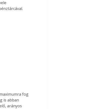
ele 
pénztárcával.
a maximumra fog 
g is abban 
elő, arányos 