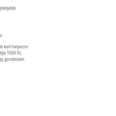
jtónyitás 
l 
 kell helyezni 
ja 1500 Ft, 
egy gondosan 