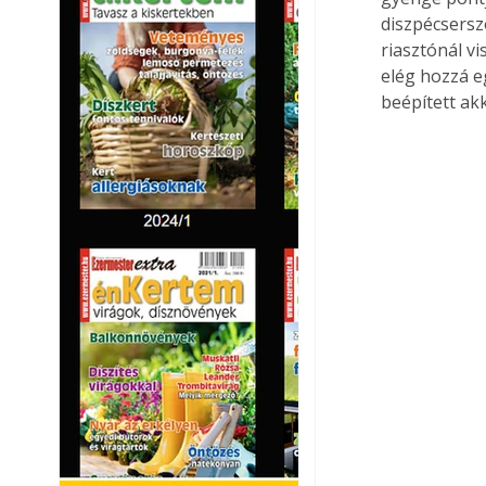
diszpécserszo
riasztónál vi
elég hozzá e
beépített ak