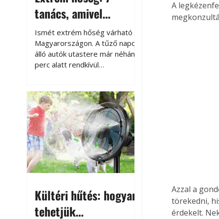
A legkézenfe
tanács, amivel
megkonzultál
megóvhatjuk
Ismét extrém hőség várható
autónkat a nyári
Magyarországon. A tűző napon
álló autók utastere már néhány
károktól
perc alatt rendkívül
felmelegszik, és rövid időn belül
akár a 60-70 °C-ot is
megközelítheti. Ez nemcsak a
beszállást teszi kellemetlenné,
hanem az autó állapotára és a
benne hagyott tárgyakra is
káros hatással lehet. Néhány
egyszerű óvintézkedéssel
azonban jelentősen
csökkenthetjük a hőség káros
hatásait.
Azzal a gond
Kültéri hűtés: hogyan
törekedni, h
tehetjük
érdekelt. Ne