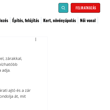
FELIRATKOZÁS
dezés
Építés, felújítás
Kert, növényápolás
Női vonal
l, zárakkal, 
bízhatóbb 
 adja.
ati ajtó és a zár 
ondolja át, mit 