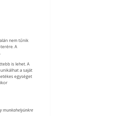
talán nem tűnik 
őterére. A 
.
ebb is lehet. A 
unikálhat a saját 
ezetékes egységet 
ikor 
gy munkahelyünkre 