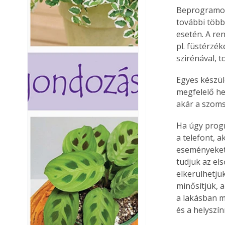
Beprogramozh
további több
esetén. A ren
pl. füstérzék
szirénával, 
Egyes készül
megfelelő he
akár a szoms
Ha úgy progr
a telefont, 
eseményeket.
tudjuk az el
elkerülhetjük
minősítjük, a
a lakásban m
és a helyszín