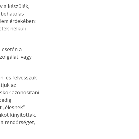
 a készülék, 
 behatolás 
delem érdekében; 
ték nélküli 
 esetén a 
zolgálat, vagy 
, és felvesszük 
tjuk az 
skor azonosítani 
pedig 
t „élesnek” 
kot kinyitottak, 
 a rendőrséget, 