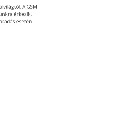
ülvilágtól. A GSM 
unkra érkezik, 
aradás esetén 