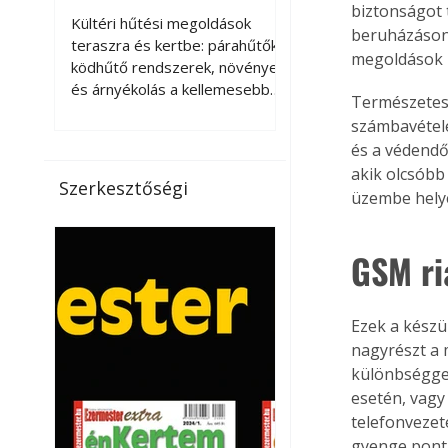
kellemesebbé a
biztonságot 
Kültéri hűtési megoldások
beruházáson k
teraszt és a kertet?
teraszra és kertbe: párahűtők,
megoldások ha
ködhűtő rendszerek, növények
és árnyékolás a kellemesebb
Természetes
nyári mikroklímáért. A kültéri
számbavétele
hűtés kérdése az utóbbi
és a védendő
években egyre nagyobb
akik olcsóbb
jelentőséget kapott, ahogy a
Szerkesztőségi
üzembe helye
nyári hőhullámok gyakoribbá és
intenzívebbé váltak. Míg
korábban elsősorban a beltéri
GSM ri
klímaberendezések jelentették
a megoldást a meleg ellen, ma
már egyre többen keresnek
Ezek a készü
olyan kültéri hűtési
nagyrészt a 
lehetőségeket is, amelyek a
különbséggel
teraszok, erkélyek, kertek vagy
esetén, vagy
vendégl
telefonvezet
gyenge pontj