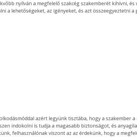
kvőbb nyílván a megfelelő szakcég szakemberét kihívni, és v
ni a lehetőségeket, az igényeket, és azt összeegyeztetni a 
olkodásmóddal azért legyünk tisztába, hogy a szakember 
iszen indokolni is tudja a magasabb biztonságot, és anyagila
künk, felhasználónak viszont az az érdekünk, hogy a megfel