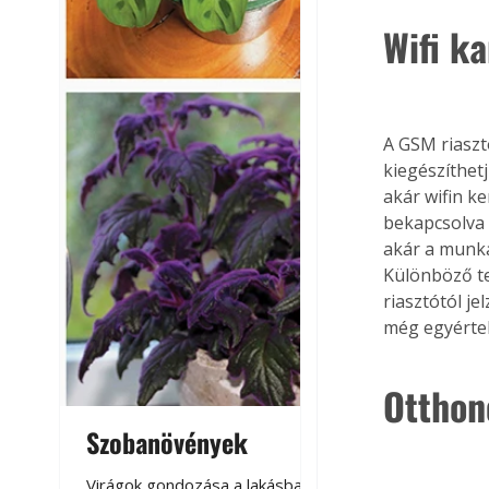
Wifi k
A GSM riaszt
kiegészíthet
akár wifin k
bekapcsolva 
akár a munk
Különböző te
riasztótól j
még egyértel
Otthon
Szobanövények
Virágoskert: k
teraszon, laká
Virágok gondozása a lakásban,