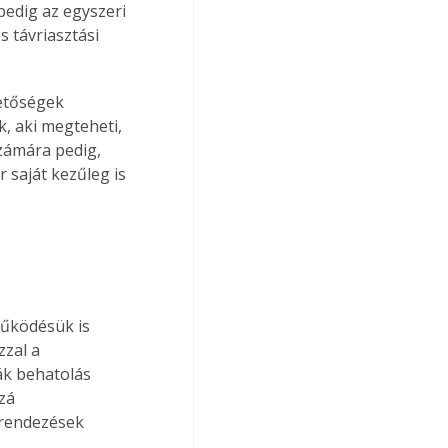
edig az egyszeri 
s távriasztási 
etőségek 
, aki megteheti, 
zámára pedig, 
saját kezűleg is 
Működésük is 
zal a 
ák behatolás 
zá 
erendezések 
 