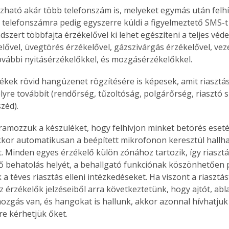
ató akár több telefonszám is, melyeket egymás után felhív
 telefonszámra pedig egyszerre küldi a figyelmeztető SMS-t
dszert többfajta érzékelővel ki lehet egészíteni a teljes vé
elővel, üvegtörés érzékelővel, gázszivárgás érzékelővel, veze
további nyitásérzékelőkkel, és mozgásérzékelőkkel.
ékek rövid hangüzenet rögzítésére is képesek, amit riasztás
lyre továbbít (rendőrség, tűzoltóság, polgárőrség, riasztó s
zéd).
amozzuk a készüléket, hogy felhívjon minket betörés esetén
akkor automatikusan a beépített mikrofonon keresztül hallha
 Minden egyes érzékelő külön zónához tartozik, így riasztá
ső behatolás helyét, a behallgató funkciónak köszönhetően 
 a téves riasztás elleni intézkedéseket. Ha viszont a riasztás
z érzékelők jelzéseiből arra következtetünk, hogy ajtót, abla
ozgás van, és hangokat is hallunk, akkor azonnal hívhatjuk
re kérhetjük őket.