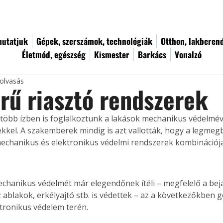
utatjuk
Gépek, szerszámok, technológiák
Otthon, lakberen
Életmód, egészség
Kismester
Barkács
Vonalzó
 olvasás
rű riasztó rendszerek
 több ízben is foglalkoztunk a lakások mechanikus védelméve
kkel. A szakemberek mindig is azt vallották, hogy a legmeg
echanikus és elektronikus védelmi rendszerek kombinációja
echanikus védelmét már elegendőnek ítéli – megfelelő a bejár
az ablakok, erkélyajtó stb. is védettek – az a következőkben g
ktronikus védelem terén.