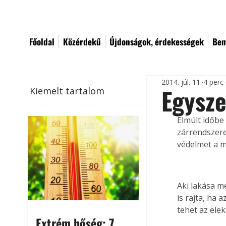
Főoldal
Közérdekű
Újdonságok, érdekességek
Bem
2014. júl. 11.
4 perc
Egysze
Kiemelt tartalom
Elmúlt időbe
zárrendszere
védelmet a m
Aki lakása m
is rajta, ha 
tehet az ele
Extrém hőség: 7