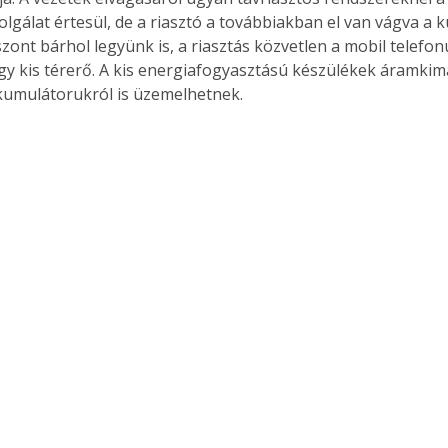
lgálat értesül, de a riasztó a továbbiakban el van vágva a k
szont bárhol legyünk is, a riasztás közvetlen a mobil telefon
gy kis térerő. A kis energiafogyasztású készülékek áramkim
kumulátorukról is üzemelhetnek.