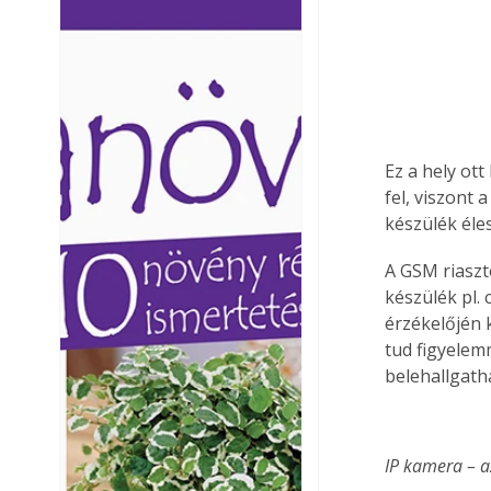
Ezermester lapszámai. A
Ezermester lapszámai
Laptapir kényelmes megoldás,
Laptapir kényelmes 
mert: – t
mert: – t
Ez a hely ot
fel, viszont a
készülék éles
A GSM riaszt
készülék pl. 
érzékelőjén 
tud figyelem
belehallgath
IP kamera – 