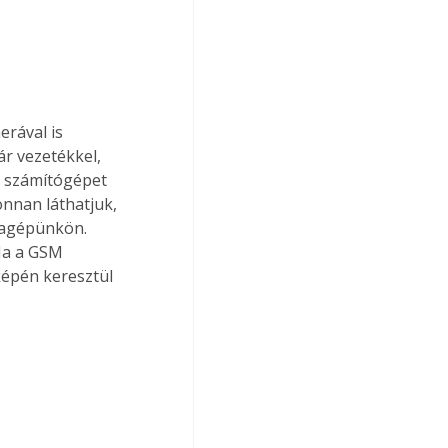
rával is 
ár vezetékkel, 
y számítógépet 
nnan láthatjuk, 
lagépünkön. 
Ha a GSM 
képén keresztül 