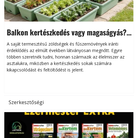
Balkon kertészkedés vagy magaságyás?
Helytakarékos kertészkedés
A saját termesztésű zöldségek és fűszernövények iránti
érdeklődés az elmúlt években látványosan megnőtt. Egyre
többen szeretnék tudni, honnan származik az élelmiszer az
l
asztalukra, miközben a kertészkedés sokak számára
kikapcsolódást és feltöltődést is jelent.
é
d
Szerkesztőségi