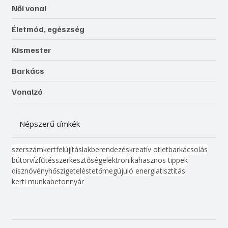
Női vonal
Életmód, egészség
Kismester
Barkács
Vonalzó
Népszerű címkék
szerszám
kert
felújítás
lakberendezés
kreatív ötlet
barkácsolás
bútor
víz
fűtés
szerkesztőség
elektronika
hasznos tippek
dísznövény
hőszigetelés
tető
megújuló energia
tisztítás
kerti munka
beton
nyár