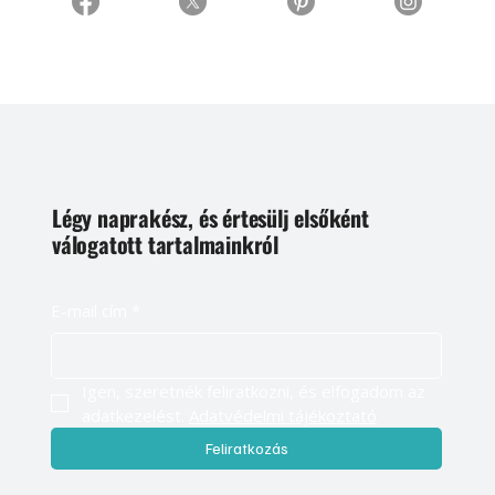
Légy naprakész, és értesülj elsőként
válogatott tartalmainkról
E-mail cím
*
Igen, szeretnék feliratkozni, és elfogadom az 
adatkezelést. 
Adatvédelmi tájékoztató
Feliratkozás