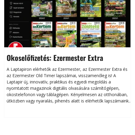
Okoselőfizetés: Ezermester Extra
A Laptapiron elérhetők az Ezermester, az Ezermester Extra és
az Ezermester Old Timer lapszámai, visszamenőleg is! A
Laptapir új, innovatív, praktikus és egyedi megoldás a
L
nyomtatott magazinok digitális olvasására számítógépen,
okostelefonon vagy táblagépen. Kényelmesen az otthonában,
útközben vagy nyaralás, pihenés alatt is elérhetők lapszámaink.
ú
Bárhol, bármikor, akár külföldön élve vagy dolgozva is
B
olvashatók az Ezermester lapszámai. A Laptapir kényelmes
megoldás, mert: – t