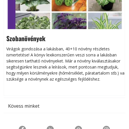
Szobanövények
Virágok gondozása a lakásban, 40+10 növény részletes
ismertetése! A könyv lexikonszerűen veszi sorra a lakásban
s
sikeresen tart­ha­tó növényeket. Már a növény kiválasztásakor
h
segítségünkre lesznek a leírások, mert pontosan megtudjuk,
k
hogy milyen körülményekre (hőmérséklet, páratartalom stb.) van
szüksége a növénynek az egészséges fejlődéshez.
t
Kövess minket