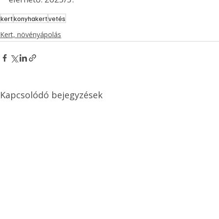
kert
konyhakert
vetés
Kert, növényápolás
Kapcsolódó bejegyzések