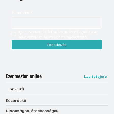
E-mail cím
*
Igen, szeretnék feliratkozni, és elfogadom az 
adatkezelést. 
Adatvédelmi tájékoztató
Feliratkozás
Ezermester online
Lap tetejére
Rovatok
Közérdekű
Újdonságok, érdekességek