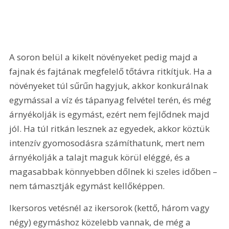
A soron belül a kikelt növényeket pedig majd a 
fajnak és fajtának megfelelő tőtávra ritkítjuk. Ha a 
növényeket túl sűrűn hagyjuk, akkor konkurálnak 
egymással a víz és tápanyag felvétel terén, és még 
árnyékolják is egymást, ezért nem fejlődnek majd 
jól. Ha túl ritkán lesznek az egyedek, akkor köztük 
intenzív gyomosodásra számíthatunk, mert nem 
árnyékolják a talajt maguk körül eléggé, és a 
magasabbak könnyebben dőlnek ki szeles időben – 
nem támasztják egymást kellőképpen.
Ikersoros vetésnél az ikersorok (kettő, három vagy 
négy) egymáshoz közelebb vannak, de még a 