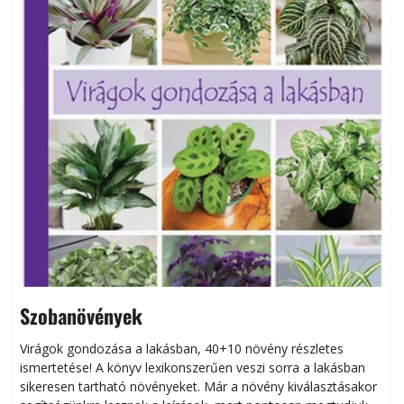
Szobanövények
Virágok gondozása a lakásban, 40+10 növény részletes
ismertetése! A könyv lexikonszerűen veszi sorra a lakásban
s
sikeresen tart­ha­tó növényeket. Már a növény kiválasztásakor
h