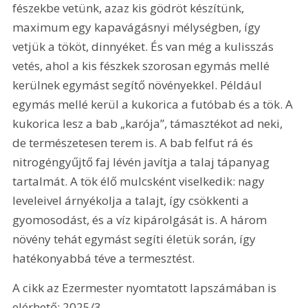
fészekbe vetünk, azaz kis gödröt készítünk, 
maximum egy kapavágásnyi mélységben, így 
vetjük a tököt, dinnyéket. És van még a kulisszás 
vetés, ahol a kis fészkek szorosan egymás mellé 
kerülnek egymást segítő növényekkel. Például 
egymás mellé kerül a kukorica a futóbab és a tök. A 
kukorica lesz a bab „karója”, támasztékot ad neki, 
de természetesen terem is. A bab felfut rá és 
nitrogéngyűjtő faj lévén javítja a talaj tápanyag 
tartalmát. A tök élő mulcsként viselkedik: nagy 
leveleivel árnyékolja a talajt, így csökkenti a 
gyomosodást, és a víz kipárolgását is. A három 
növény tehát egymást segíti életük során, így 
hatékonyabbá téve a termesztést.
A cikk az Ezermester nyomtatott lapszámában is 
elérhető: 2025/3.