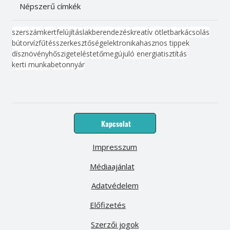
Népszerű címkék
szerszám
kert
felújítás
lakberendezés
kreatív ötlet
barkácsolás
bútor
víz
fűtés
szerkesztőség
elektronika
hasznos tippek
dísznövény
hőszigetelés
tető
megújuló energia
tisztítás
kerti munka
beton
nyár
Kapcsolat
Impresszum
Médiaajánlat
Adatvédelem
Előfizetés
Szerzői jogok