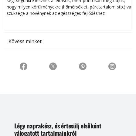
segítségünkre lesznek a leírások, mert pontosan megtudjuk,
k
hogy milyen körülményekre (hőmérséklet, páratartalom stb.) van
szüksége a növénynek az egészséges fejlődéshez.
t
Kövess minket
Légy naprakész, és értesülj elsőként
válogatott tartalmainkról