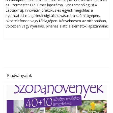
az Ezermester Old Timer lapszámai, visszamenőleg is! A
Laptapir új, innovatív, praktikus és egyedi megoldás a
L
nyomtatott magazinok digitális olvasására számítógépen,
okostelefonon vagy táblagépen. Kényelmesen az otthonában,
útközben vagy nyaralás, pihenés alatt is elérhetők lapszámaink.
ú
Bárhol, bármikor, akár külföldön élve vagy dolgozva is
B
olvashatók az Ezermester lapszámai. A Laptapir kényelmes
megoldás, mert: – t
Kiadványaink