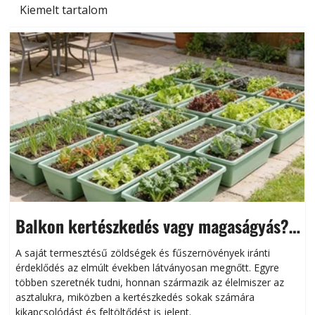
Kiemelt tartalom
Balkon kertészkedés vagy magaságyás?
Helytakarékos kertészkedés
A saját termesztésű zöldségek és fűszernövények iránti
érdeklődés az elmúlt években látványosan megnőtt. Egyre
többen szeretnék tudni, honnan származik az élelmiszer az
l
asztalukra, miközben a kertészkedés sokak számára
kikapcsolódást és feltöltődést is jelent.
é