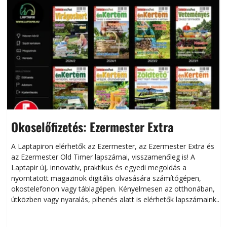
Okoselőfizetés: Ezermester Extra
A Laptapiron elérhetők az Ezermester, az Ezermester Extra és
az Ezermester Old Timer lapszámai, visszamenőleg is! A
Laptapir új, innovatív, praktikus és egyedi megoldás a
L
nyomtatott magazinok digitális olvasására számítógépen,
okostelefonon vagy táblagépen. Kényelmesen az otthonában,
útközben vagy nyaralás, pihenés alatt is elérhetők lapszámaink.
ú
Bárhol, bármikor, akár külföldön élve vagy dolgozva is
B
olvashatók az Ezermester lapszámai. A Laptapir kényelmes