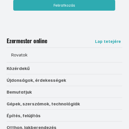
Feliratkozás
Ezermester online
Lap tetejére
Rovatok
Közérdekű
Újdonságok, érdekességek
Bemutatjuk
Gépek, szerszámok, technológiák
Építés, felújítás
Otthon, lakberendezés