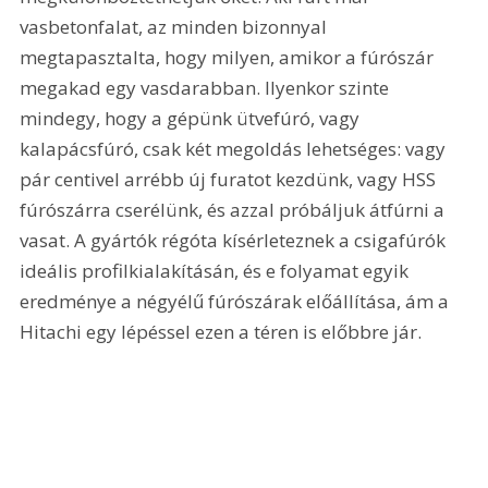
vasbetonfalat, az minden bizonnyal 
megtapasztalta, hogy milyen, amikor a fúrószár 
megakad egy vasdarabban. Ilyenkor szinte 
mindegy, hogy a gépünk ütvefúró, vagy 
kalapácsfúró, csak két megoldás lehetséges: vagy 
pár centivel arrébb új furatot kezdünk, vagy HSS 
fúrószárra cserélünk, és azzal próbáljuk átfúrni a 
vasat. A gyártók régóta kísérleteznek a csigafúrók 
ideális profilkialakításán, és e folyamat egyik 
eredménye a négyélű fúrószárak előállítása, ám a 
Hitachi egy lépéssel ezen a téren is előbbre jár. 