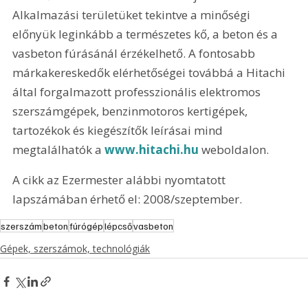
Alkalmazási területüket tekintve a minőségi 
előnyük leginkább a természetes kő, a beton és a 
vasbeton fúrásánál érzékelhető. A fontosabb 
márkakereskedők elérhetőségei továbbá a Hitachi 
által forgalmazott professzionális elektromos 
szerszámgépek, benzinmotoros kertigépek, 
tartozékok és kiegészítők leírásai mind 
megtalálhatók a 
www.hitachi.hu
 weboldalon. 
A cikk az Ezermester alábbi nyomtatott 
lapszámában érhető el: 2008/szeptember.
szerszám
beton
fúrógép
lépcső
vasbeton
Gépek, szerszámok, technológiák