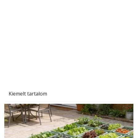
A varrógép és a varrás
Kiemelt tartalom