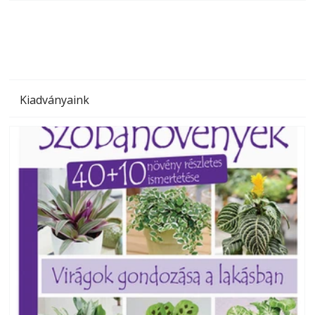
megoldás, mert: – t
Kiadványaink