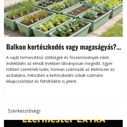
Balkon kertészkedés vagy magaságyás?
Helytakarékos kertészkedés
A saját termesztésű zöldségek és fűszernövények iránti
érdeklődés az elmúlt években látványosan megnőtt. Egyre
többen szeretnék tudni, honnan származik az élelmiszer az
l
asztalukra, miközben a kertészkedés sokak számára
kikapcsolódást és feltöltődést is jelent.
é
d
Szerkesztőségi