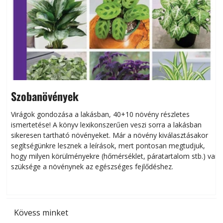
Szobanövények
Virágok gondozása a lakásban, 40+10 növény részletes
ismertetése! A könyv lexikonszerűen veszi sorra a lakásban
s
sikeresen tart­ha­tó növényeket. Már a növény kiválasztásakor
h
segítségünkre lesznek a leírások, mert pontosan megtudjuk,
k
hogy milyen körülményekre (hőmérséklet, páratartalom stb.) van
szüksége a növénynek az egészséges fejlődéshez.
t
Kövess minket