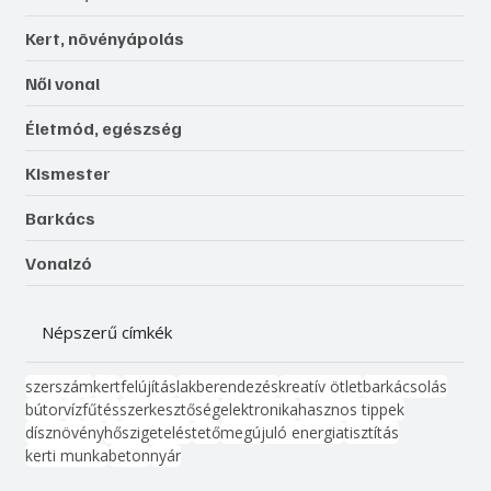
Kert, növényápolás
Női vonal
Életmód, egészség
Kismester
Barkács
Vonalzó
Népszerű címkék
szerszám
kert
felújítás
lakberendezés
kreatív ötlet
barkácsolás
bútor
víz
fűtés
szerkesztőség
elektronika
hasznos tippek
dísznövény
hőszigetelés
tető
megújuló energia
tisztítás
kerti munka
beton
nyár