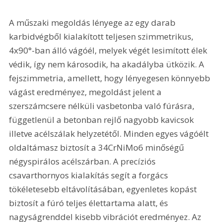
A műszaki megoldás lényege az egy darab 
karbidvégből kialakított teljesen szimmetrikus, 
4x90°-ban álló vágóél, melyek végét lesimított élek 
védik, így nem károsodik, ha akadályba ütközik. A 
fejszimmetria, amellett, hogy lényegesen könnyebb 
vágást eredményez, megoldást jelent a 
szerszámcsere nélküli vasbetonba való fúrásra, 
függetlenül a betonban rejlő nagyobb kavicsok 
illetve acélszálak helyzetétől. Minden egyes vágóélt 
oldaltámasz biztosít a 34CrNiMo6 minőségű 
négyspirálos acélszárban. A precíziós 
csavarthornyos kialakítás segít a forgács 
tökéletesebb eltávolításában, egyenletes kopást 
biztosít a fúró teljes élettartama alatt, és 
nagyságrenddel kisebb vibrációt eredményez. Az 