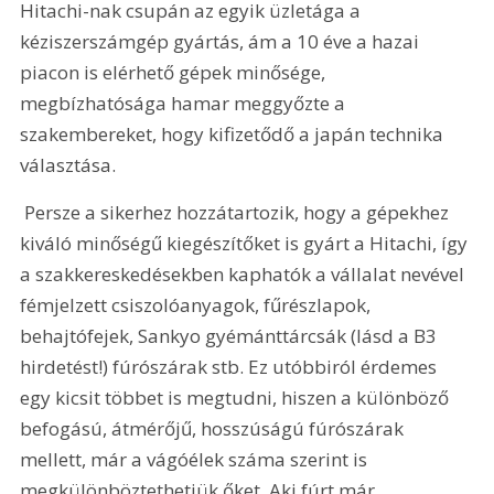
Hitachi-nak csupán az egyik üzletága a 
kéziszerszámgép gyártás, ám a 10 éve a hazai 
piacon is elérhető gépek minősége, 
megbízhatósága hamar meggyőzte a 
szakembereket, hogy kifizetődő a japán technika 
választása.
 Persze a sikerhez hozzátartozik, hogy a gépekhez 
kiváló minőségű kiegészítőket is gyárt a Hitachi, így 
a szakkereskedésekben kaphatók a vállalat nevével 
fémjelzett csiszolóanyagok, fűrészlapok, 
behajtófejek, Sankyo gyémánttárcsák (lásd a B3 
hirdetést!) fúrószárak stb. Ez utóbbiról érdemes 
egy kicsit többet is megtudni, hiszen a különböző 
befogású, átmérőjű, hosszúságú fúrószárak 
mellett, már a vágóélek száma szerint is 
megkülönböztethetjük őket. Aki fúrt már 