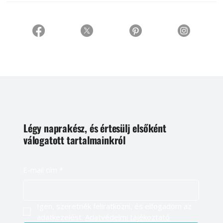
Légy naprakész, és értesülj elsőként
válogatott tartalmainkról
E-mail cím
*
Igen, szeretnék feliratkozni, és elfogadom az 
adatkezelést. 
Adatvédelmi tájékoztató