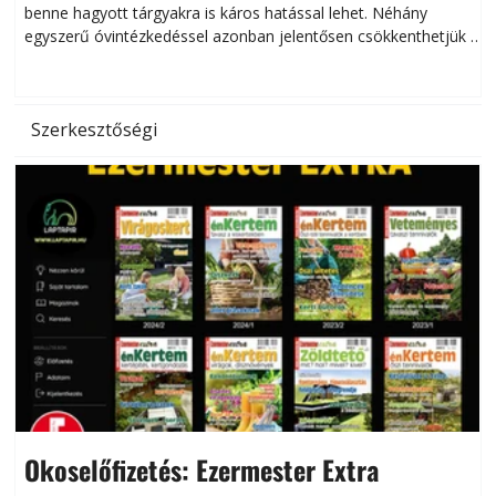
benne hagyott tárgyakra is káros hatással lehet. Néhány
egyszerű óvintézkedéssel azonban jelentősen csökkenthetjük a
hőség káros hatásait.
l
Szerkesztőségi
Okoselőfizetés: Ezermester Extra