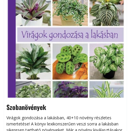
Szobanövények
Virágok gondozása a lakásban, 40+10 növény részletes
ismertetése! A könyv lexikonszerűen veszi sorra a lakásban
s
sikeresen tart­ha­tó növényeket. Már a növény kiválasztásakor
h