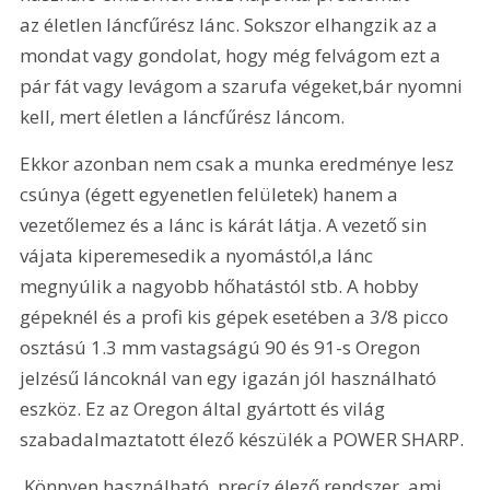
az életlen láncfűrész lánc. Sokszor elhangzik az a 
mondat vagy gondolat, hogy még felvágom ezt a 
pár fát vagy levágom a szarufa végeket,bár nyomni 
kell, mert életlen a láncfűrész láncom. 
Ekkor azonban nem csak a munka eredménye lesz 
csúnya (égett egyenetlen felületek) hanem a 
vezetőlemez és a lánc is kárát látja. A vezető sin 
vájata kiperemesedik a nyomástól,a lánc 
megnyúlik a nagyobb hőhatástól stb. A hobby 
gépeknél és a profi kis gépek esetében a 3/8 picco 
osztású 1.3 mm vastagságú 90 és 91-s Oregon 
jelzésű láncoknál van egy igazán jól használható 
eszköz. Ez az Oregon által gyártott és világ 
szabadalmaztatott élező készülék a POWER SHARP.
 Könnyen használható, precíz élező rendszer, ami 