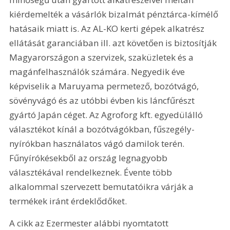
kiérdemelték a vásárlók bizalmát pénztárca-kímélő 
hatásaik miatt is. Az AL-KO kerti gépek alkatrész 
ellátását garanciában ill. azt követően is biztosítják 
Magyarországon a szervizek, szaküzletek és a 
magánfelhasználók számára. Negyedik éve 
képviselik a Maruyama permetező, bozótvágó, 
sövényvágó és az utóbbi évben kis láncfűrészt 
gyártó Japán céget. Az Agroforg kft. egyedülálló 
választékot kínál a bozótvágókban, fűszegély-
nyírókban használatos vágó damilok terén. 
Fűnyírókésekből az ország legnagyobb 
választékával rendelkeznek. Évente több 
alkalommal szervezett bemutatóikra várják a 
termékek iránt érdeklődőket.
A cikk az Ezermester alábbi nyomtatott 