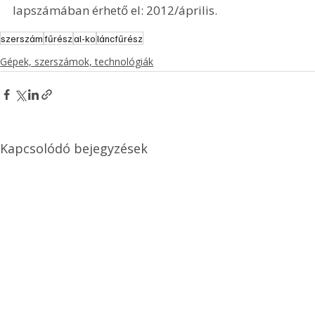
lapszámában érhető el: 2012/április.
szerszám
fűrész
al-ko
láncfűrész
Gépek, szerszámok, technológiák
Kapcsolódó bejegyzések