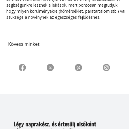
segítségünkre lesznek a leírások, mert pontosan megtudjuk,
k
hogy milyen körülményekre (hőmérséklet, páratartalom stb.) van
szüksége a növénynek az egészséges fejlődéshez.
t
Kövess minket
Légy naprakész, és értesülj elsőként