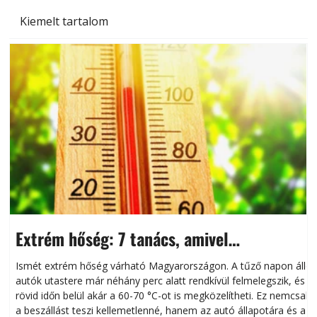
Kiemelt tartalom
Extrém hőség: 7 tanács, amivel
megóvhatjuk autónkat a nyári károktól
Ismét extrém hőség várható Magyarországon. A tűző napon álló
autók utastere már néhány perc alatt rendkívül felmelegszik, és
rövid időn belül akár a 60-70 °C-ot is megközelítheti. Ez nemcsak
n
a beszállást teszi kellemetlenné, hanem az autó állapotára és a