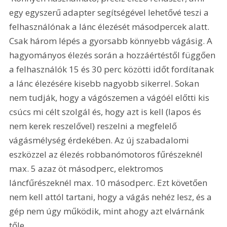
egy egyszerű adapter segítségével lehetővé teszi a 
felhasználónak a lánc élezését másodpercek alatt. 
Csak három lépés a gyorsabb könnyebb vágásig. A 
hagyományos élezés során a hozzáértéstől függően 
a felhasználók 15 és 30 perc közötti időt fordítanak 
a lánc élezésére kisebb nagyobb sikerrel. Sokan 
nem tudják, hogy a vágószemen a vágóél előtti kis 
csúcs mi célt szolgál és, hogy azt is kell (lapos és 
nem kerek reszelővel) reszelni a megfelelő 
vágásmélység érdekében. Az új szabadalomi 
eszközzel az élezés robbanómotoros fűrészeknél 
max. 5 azaz öt másodperc, elektromos 
láncfűrészeknél max. 10 másodperc. Ezt követően 
nem kell attól tartani, hogy a vágás nehéz lesz, és a 
gép nem úgy működik, mint ahogy azt elvárnánk 
tőle. 