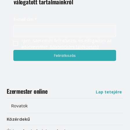
válogatott tartalmainkról
E-mail cím
*
Igen, szeretnék feliratkozni, és elfogadom az 
adatkezelést. 
Adatvédelmi tájékoztató
Feliratkozás
Ezermester online
Lap tetejére
Rovatok
Közérdekű