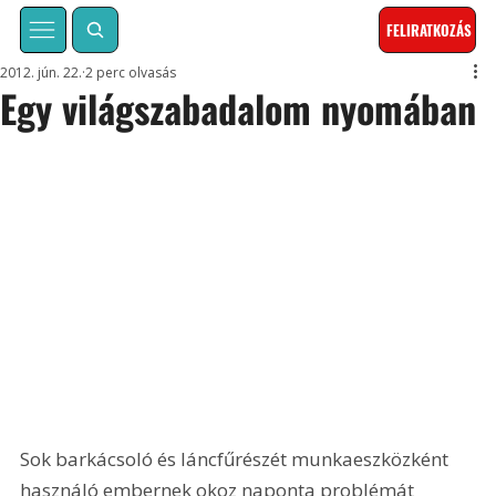
FELIRATKOZÁS
2012. jún. 22.
2 perc olvasás
Egy világszabadalom nyomában
Sok barkácsoló és láncfűrészét munkaeszközként 
használó embernek okoz naponta problémát 