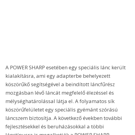
A POWER SHARP esetében egy speciális lánc került 
kialakításra, ami egy adapterbe behelyezett 
köszörűkő segítségével a beindított láncfűrész 
mozgásban lévő láncát megfelelő élezéssel és 
mélységhatárolással látja el. A folyamatos sík 
köszörűfelületet egy speciális gyémánt szórású 
láncszem biztosítja. A következő években további 
fejlesztésekkel és beruházásokkal a többi 
lánctípusra is megalkotják a POWER SHARP 