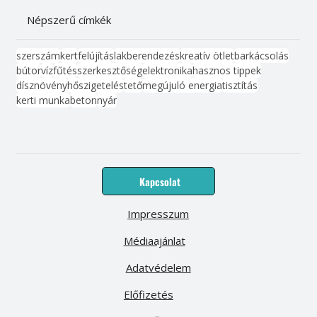
Népszerű címkék
szerszám
kert
felújítás
lakberendezés
kreatív ötlet
barkácsolás
bútor
víz
fűtés
szerkesztőség
elektronika
hasznos tippek
dísznövény
hőszigetelés
tető
megújuló energia
tisztítás
kerti munka
beton
nyár
Kapcsolat
Impresszum
Médiaajánlat
Adatvédelem
Előfizetés