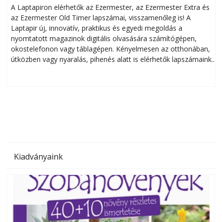
A Laptapiron elérhetők az Ezermester, az Ezermester Extra és
az Ezermester Old Timer lapszámai, visszamenőleg is! A
Laptapir új, innovatív, praktikus és egyedi megoldás a
L
nyomtatott magazinok digitális olvasására számítógépen,
okostelefonon vagy táblagépen. Kényelmesen az otthonában,
útközben vagy nyaralás, pihenés alatt is elérhetők lapszámaink.
ú
Bárhol, bármikor, akár külföldön élve vagy dolgozva is
B
olvashatók az Ezermester lapszámai. A Laptapir kényelmes
megoldás, mert: – t
Kiadványaink