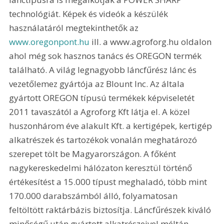
technológiát. Képek és videók a készülék 
használatáról megtekinthetők az
www.oregonpont.hu
 ill. a www.agroforg.hu oldalon 
ahol még sok hasznos tanács és OREGON termék 
található. A világ legnagyobb láncfűrész lánc és 
vezetőlemez gyártója az Blount Inc. Az általa 
gyártott OREGON típusú termékek képviseletét 
2011 tavaszától a Agroforg Kft látja el. A közel 
huszonhárom éve alakult Kft. a kertigépek, kertigép 
alkatrészek és tartozékok vonalán meghatározó 
szerepet tölt be Magyarországon. A főként 
nagykereskedelmi hálózaton keresztül történő 
értékesítést a 15.000 típust meghaladó, több mint 
170.000 darabszámból álló, folyamatosan 
feltöltött raktárbázis biztosítja. Láncfűrészek kiváló 
minőségű után gyártott alkatrészeivel méltán 