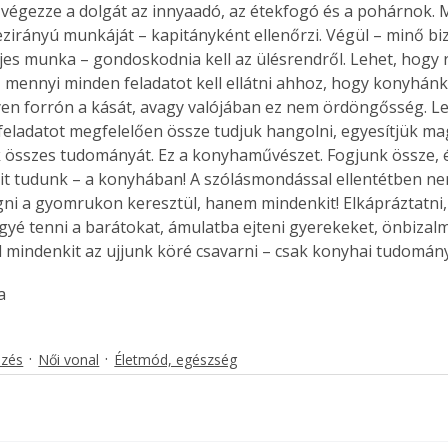
végezze a dolgát az innyaadó, az étekfogó és a pohárnok. 
 ezirányú munkáját – kapitányként ellenőrzi. Végül – minő biz
ljes munka – gondoskodnia kell az ülésrendről. Lehet, hogy r
, mennyi minden feladatot kell ellátni ahhoz, hogy konyhánk
yen forrón a kását, avagy valójában ez nem ördöngősség. L
 feladatot megfelelően össze tudjuk hangolni, egyesítjük m
 összes tudományát. Ez a konyhaművészet. Fogjunk össze, 
t tudunk – a konyhában! A szólásmondással ellentétben nem
ni a gyomrukon keresztül, hanem mindenkit! Elkápráztatni,
ggyé tenni a barátokat, ámulatba ejteni gyerekeket, önbizalm
ül mindenkit az ujjunk köré csavarni – csak konyhai tudomány
a
ezés
Női vonal
Életmód, egészség