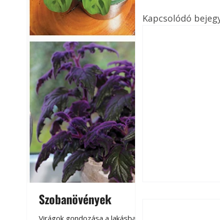
Kapcsolódó bejeg
Szobanövények
Virágoskert: k
teraszon, laká
Virágok gondozása a lakásban,