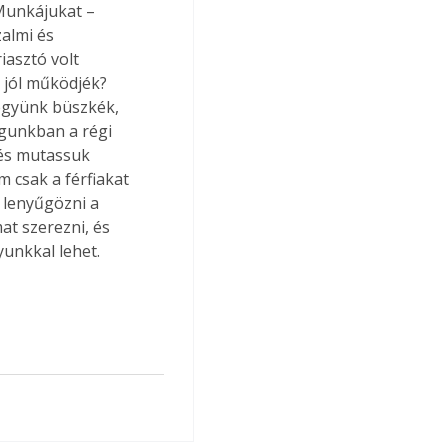
Munkájukat – 
almi és 
iasztó volt 
 jól működjék? 
együnk büszkék, 
agunkban a régi 
és mutassuk 
 csak a férfiakat 
 lenyűgözni a 
at szerezni, és 
unkkal lehet. 