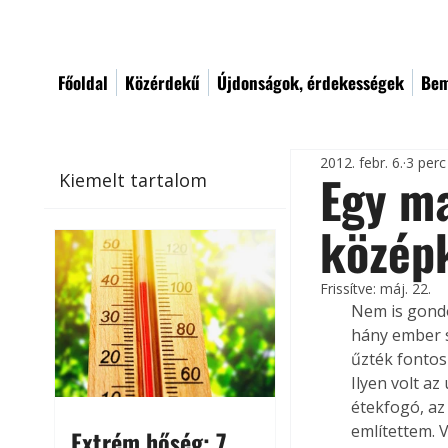
Főoldal
Közérdekű
Újdonságok, érdekességek
Bem
2012. febr. 6.
3 perc
Egy ma
Kiemelt tartalom
középk
Frissítve:
máj. 22.
Nem is gondo
hány ember s
űzték fontos
Ilyen volt az
étekfogó, az 
említettem. 
Extrém hőség: 7