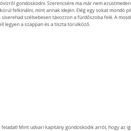
óvízről gondoskodni. Szerencsére ma már nem ezüstmedenc
. A
 körül felkínálni, mint annak idején. Elég egy sokat mondó pi
megoldás,
 siserehad szélsebesen távozzon a fürdőszoba felé. A mosd
ell legyen a szappan és a tiszta törülköző.   
 feladat! Mint udvari kapitány gondoskodik arról, hogy az i