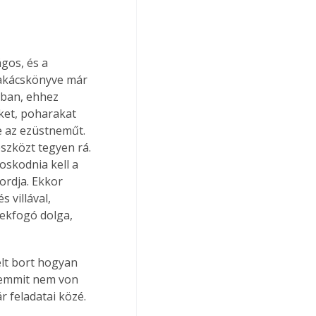
gos, és a 
zakácskönyve már 
ában, ehhez 
ket, poharakat 
e az ezüstneműt. 
eszközt tegyen rá. 
oskodnia kell a 
ordja. Ekkor 
 villával, 
tekfogó dolga, 
elt bort hogyan 
 semmit nem von 
r feladatai közé.