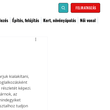
FELIRATKOZÁS
dezés
Építés, felújítás
Kert, növényápolás
Női vonal
uk kialakítani, 
oglalkozásként 
észletét képezi. 
hárnok, az 
 mindegyiket 
sztalhoz tudjon 