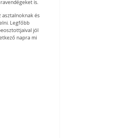
oravendégeket is.
z asztalnoknak és 
elni. Legfőbb 
osztottjaival jól 
vetkező napra mi 