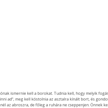
Együtt jobban megéri!
Bővebb információ itt!
k az
Együtt jobban megéri! A
mester
könyvek tetszőleges
er Old
párosítással kedvezményes
áron, 0 Ft postaköltséggel
ptapir új,
megrendelhetők!
és egyedi
tt
lvasására
elefonon
nyelmesen
ben vagy
t is
ónak ismernie kell a borokat. Tudnia kell, hogy melyik fogás
. Bárhol,
 "inni ad", meg kell kóstolnia az asztalra kínált bort, és gondo
ön élve
snél az abroszra, de főleg a ruhára ne cseppenjen. Önnek kell
ashatók az