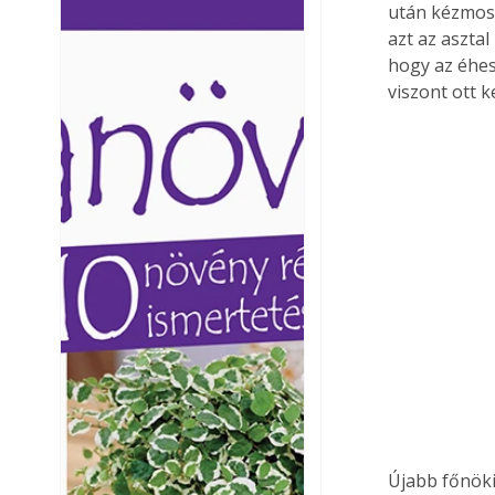
után kézmos
Ezermester lapszámai. A
Ezermester lapszámai
azt az asztal
Laptapir kényelmes megoldás,
Laptapir kényelmes 
hogy az éhes
mert: – t
mert: – t
viszont ott k
Újabb főnöki