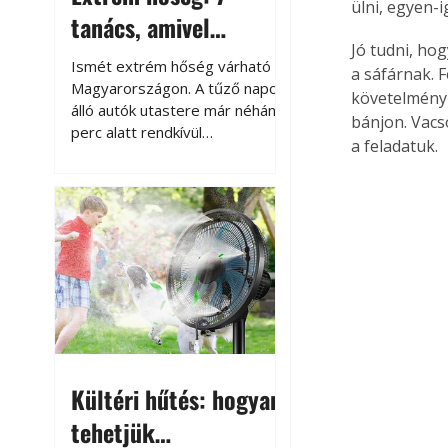
ülni, egyen-
tanács, amivel
Jó tudni, ho
megóvhatjuk
Ismét extrém hőség várható
a sáfárnak. 
autónkat a nyári
Magyarországon. A tűző napon
követelmény 
álló autók utastere már néhány
károktól
bánjon. Vacs
perc alatt rendkívül
a feladatuk.
felmelegszik, és rövid időn belül
akár a 60-70 °C-ot is
megközelítheti. Ez nemcsak a
beszállást teszi kellemetlenné,
hanem az autó állapotára és a
benne hagyott tárgyakra is
káros hatással lehet. Néhány
egyszerű óvintézkedéssel
azonban jelentősen
csökkenthetjük a hőség káros
hatásait.
Kültéri hűtés: hogyan
tehetjük