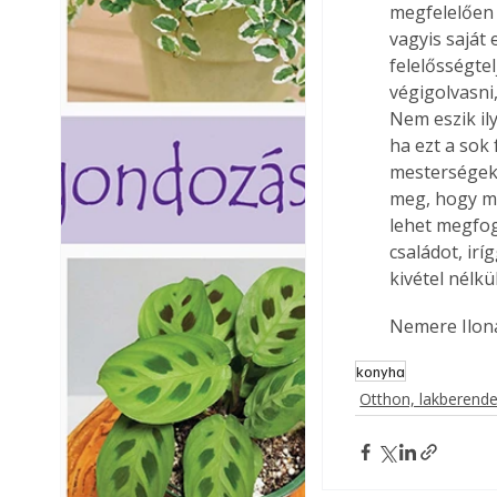
megfelelően 
vagyis saját
felelősségte
végigolvasni
Nem eszik il
ha ezt a sok
mesterségek
meg, hogy mi
lehet megfog
családot, irí
kivétel nélk
Nemere Ilon
konyha
Otthon, lakberend