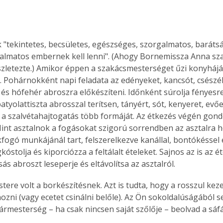
 "tekintetes, becsületes, egészséges, szorgalmatos, barátsá
almatos embernek kell lenni". (Ahogy Bornemissza Anna s
zletezte.) Amikor éppen a szakácsmesterséget űzi konyháj
. Pohárnokként napi feladata az edényeket, kancsót, csészé
, és hófehér abroszra előkészíteni. Időnként súrolja fényesr
tyolattiszta abrosszal terítsen, tányért, sót, kenyeret, evő
l a szalvétahajtogatás több formáját. Az étkezés végén gond
Mint asztalnok a fogásokat szigorú sorrendben az asztalra h
fogó munkájánál tart, felszerelkezve kanállal, bontókéssel és
kóstolja és kiporciózza a feltálalt ételeket. Sajnos az is az é
s abroszt leseperje és eltávolítsa az asztalról. 
tere volt a borkészítésnek. Azt is tudta, hogy a rosszul kez
hozni (vagy ecetet csinálni belőle). Az Ön sokoldalúságából
sármesterség – ha csak nincsen saját szőlője – beolvad a sáfá