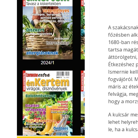
A szakácsnak
főzésben alk
1680-ban rés
tartsa magát
áttörölgetni
Étkezéshez pa
Ismernie kel
fogvájóról. 
máris az étek
felvágja, meg
hogy a morzsá
A kulcsár mes
lehet helyre
le, ha a kulc