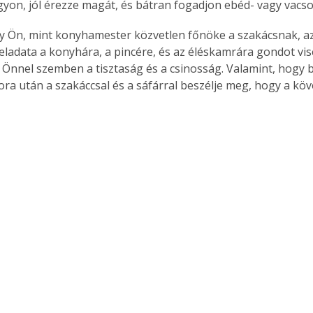
igyon, jól érezze magát, és bátran fogadjon ebéd- vagy vacs
gy Ön, mint konyhamester közvetlen főnöke a szakácsnak, a
Feladata a konyhára, a pincére, és az éléskamrára gondot vis
Önnel szemben a tisztaság és a csinosság. Valamint, hogy be
ora után a szakáccsal és a sáfárral beszélje meg, hogy a kö