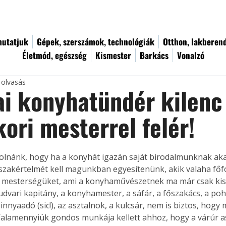
utatjuk
Gépek, szerszámok, technológiák
Otthon, lakberen
Életmód, egészség
Kismester
Barkács
Vonalzó
 olvasás
i konyhatündér kilenc
ori mesterrel felér!
lnánk, hogy ha a konyhát igazán saját birodalmunknak akarj
zakértelmét kell magunkban egyesítenünk, akik valaha főf
 mesterségüket, ami a konyhaművészetnek ma már csak kis r
 udvari kapitány, a konyhamester, a sáfár, a főszakács, a po
innyaadó (sic!), az asztalnok, a kulcsár, nem is biztos, hogy
Valamennyiük gondos munkája kellett ahhoz, hogy a várúr a