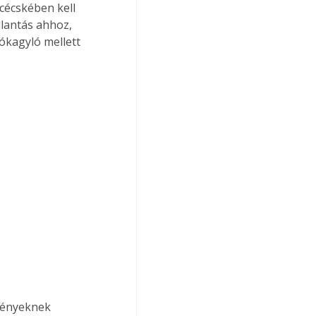
écskében kell 
llantás ahhoz, 
ókagyló mellett 
gényeknek 