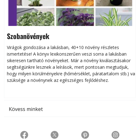
Szobanövények
Virágok gondozása a lakásban, 40+10 növény részletes
ismertetése! A könyv lexikonszerűen veszi sorra a lakásban
s
sikeresen tart­ha­tó növényeket. Már a növény kiválasztásakor
h
segítségünkre lesznek a leírások, mert pontosan megtudjuk,
k
hogy milyen körülményekre (hőmérséklet, páratartalom stb.) van
szüksége a növénynek az egészséges fejlődéshez.
t
Kövess minket