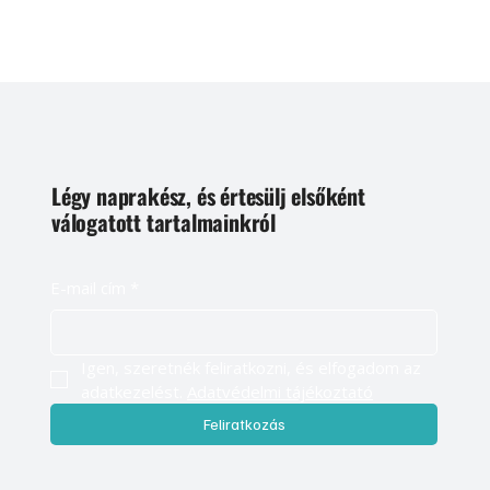
Légy naprakész, és értesülj elsőként
válogatott tartalmainkról
E-mail cím
*
Igen, szeretnék feliratkozni, és elfogadom az 
adatkezelést. 
Adatvédelmi tájékoztató
Feliratkozás