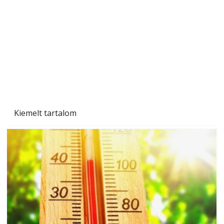
Tiszta homlokzat éveken át
Kiemelt tartalom