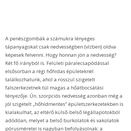
A penészgombák a számukra lényeges 
tápanyagokat csak nedvességben (vízben) oldva 
képesek felvenni. Hogy honnan jön a nedvesség? 
Két fő irányból is. Felületi páralecsapódással 
elsősorban a régi hőhidas épületeknél 
találkozhatunk, ahol a rosszul szigetelt 
falszerkezetnek túl magas a hőátbocsátási 
tényezője. Ún. szorpciós nedvesség azonban még a 
jól szigetelt „hőhídmentes” épületszerkezetekben is 
kialakulhat, az eltérő külső-belső légállapotokból 
adódóan, melyet a belső burkolatok és vakolatok 
pórusméretei is nagyban befolyásolnak: a 