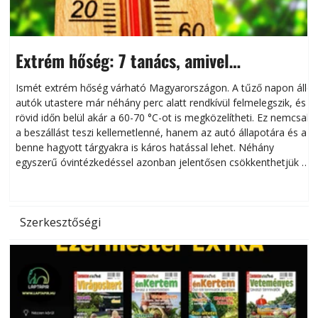
Extrém hőség: 7 tanács, amivel
megóvhatjuk autónkat a nyári károktól
Ismét extrém hőség várható Magyarországon. A tűző napon álló
autók utastere már néhány perc alatt rendkívül felmelegszik, és
rövid időn belül akár a 60-70 °C-ot is megközelítheti. Ez nemcsak
n
a beszállást teszi kellemetlenné, hanem az autó állapotára és a
benne hagyott tárgyakra is káros hatással lehet. Néhány
egyszerű óvintézkedéssel azonban jelentősen csökkenthetjük a
hőség káros hatásait.
l
Szerkesztőségi