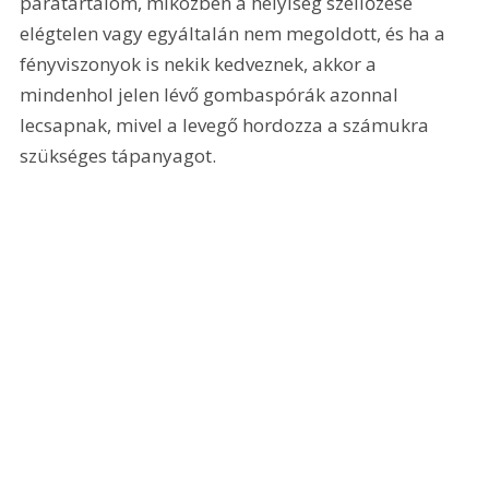
páratartalom, miközben a helyiség szellőzése 
elégtelen vagy egyáltalán nem megoldott, és ha a 
fényviszonyok is nekik kedveznek, akkor a 
mindenhol jelen lévő gombaspórák azonnal 
lecsapnak, mivel a levegő hordozza a számukra 
szükséges tápanyagot.