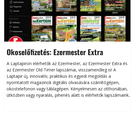
Okoselőfizetés: Ezermester Extra
A Laptapiron elérhetők az Ezermester, az Ezermester Extra és
az Ezermester Old Timer lapszámai, visszamenőleg is! A
Laptapir új, innovatív, praktikus és egyedi megoldás a
L
nyomtatott magazinok digitális olvasására számítógépen,
okostelefonon vagy táblagépen. Kényelmesen az otthonában,
útközben vagy nyaralás, pihenés alatt is elérhetők lapszámaink.
ú
Bárhol, bármikor, akár külföldön élve vagy dolgozva is
B
olvashatók az Ezermester lapszámai. A Laptapir kényelmes
megoldás, mert: – t