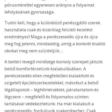
pórusmérettel egyenesen arányos a folyamat 
lefolyásának gyorsasága.
Tudni kell, hogy a különböző penészgátló szerek 
használata csak és kizárólag felületi kezelést 
eredményez! Maga a penészesedés újra és újra 
meg fog jelenni, mindaddig, amíg a konkrét kiváltó 
okokat meg nem szüntetjük…
A beltéri levegő minősége komoly szerepet játszik 
belső komfortérzetünk kialakulásában. A 
penészesedés ellen megfelelően kialakított és 
szigetelt épü­letszerkezetekkel, másrészt a belső 
légállapotok – léghőmérséklet, páratartalom és 
légcsere – megfelelő és folyamatos szinten 
tartásával védekezhetünk. Ha már kialakult a 
penészesedés, forduljunk szakemberhez. Csak 