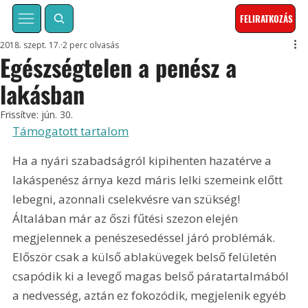
FELIRATKOZÁS
2018. szept. 17.
2 perc olvasás
Egészségtelen a penész a
lakásban
Frissítve:
jún. 30.
Támogatott tartalom
Ha a nyári szabadságról kipihenten hazatérve a 
lakáspenész árnya kezd máris lelki szemeink előtt 
lebegni, azonnali cselekvésre van szükség! 
Általában már az őszi fűtési szezon elején 
megjelennek a penészesedéssel járó problémák. 
Először csak a külső ablaküvegek belső felületén 
csapódik ki a levegő magas belső páratartalmából 
a nedvesség, aztán ez fokozódik, megjelenik egyéb 