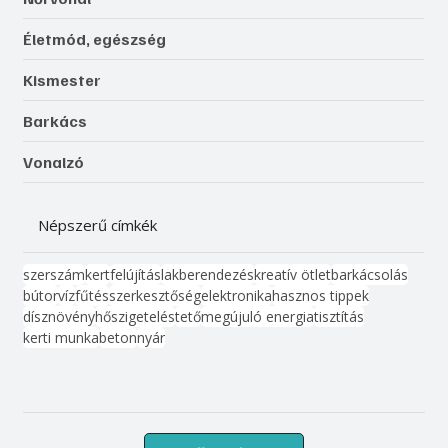
Életmód, egészség
Kismester
Barkács
Vonalzó
Népszerű címkék
szerszám
kert
felújítás
lakberendezés
kreatív ötlet
barkácsolás
bútor
víz
fűtés
szerkesztőség
elektronika
hasznos tippek
dísznövény
hőszigetelés
tető
megújuló energia
tisztítás
kerti munka
beton
nyár