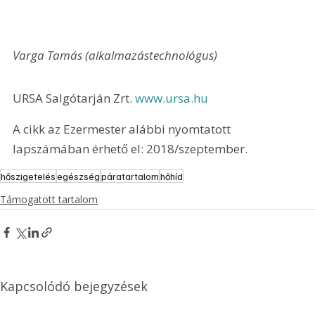
Varga Tamás (alkalmazástechnológus)
URSA Salgótarján Zrt. 
www.ursa.hu
A cikk az Ezermester alábbi nyomtatott 
lapszámában érhető el: 2018/szeptember.
hőszigetelés
egészség
páratartalom
hőhíd
Támogatott tartalom
Kapcsolódó bejegyzések