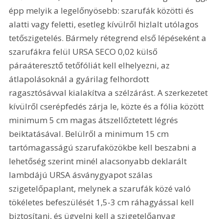
épp melyik a legelőnyösebb: szarufák közötti és 
alatti vagy feletti, esetleg kívülről hizlalt utólagos 
tetőszigetelés. Bármely rétegrend első lépéseként a 
szarufákra felül URSA SECO 0,02 külső 
páraáteresztő tetőfóliát kell elhelyezni, az 
átlapolásoknál a gyárilag felhordott 
ragasztósávval kialakítva a szélzárást. A szerkezetet 
kívülről cserépfedés zárja le, közte és a fólia között 
minimum 5 cm magas átszellőztetett légrés 
beiktatásával. Belülről a minimum 15 cm 
tartómagasságú szarufaközökbe kell beszabni a 
lehetőség szerint minél alacsonyabb deklarált 
lambdájú URSA ásványgyapot szálas 
szigetelőpaplant, melynek a szarufák közé való 
tökéletes befeszülését 1,5-3 cm ráhagyással kell 
biztosítani, és ügyelni kell a szigetelőanyag 