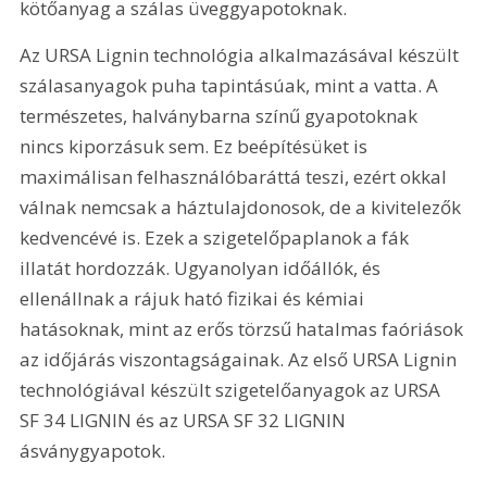
kötőanyag a szálas üveggyapotoknak.
Az URSA Lignin technológia alkalmazásával készült 
szálasanyagok puha tapintásúak, mint a vatta. A 
természetes, halványbarna színű gyapotoknak 
nincs kiporzásuk sem. Ez beépítésüket is 
maximálisan felhasználóbaráttá teszi, ezért okkal 
válnak nemcsak a háztulajdonosok, de a kivitelezők 
kedvencévé is. Ezek a szigetelőpaplanok a fák 
illatát hordozzák. Ugyanolyan időállók, és 
ellenállnak a rájuk ható fizikai és kémiai 
hatásoknak, mint az erős törzsű hatalmas faóriások 
az időjárás viszontagságainak. Az első URSA Lignin 
technológiával készült szigetelőanyagok az URSA 
SF 34 LIGNIN és az URSA SF 32 LIGNIN 
ásványgyapotok.