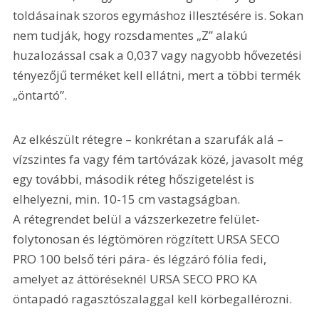
toldásainak szoros egymáshoz illesztésére is. Sokan 
nem tudják, hogy rozsdamentes „Z” alakú 
huzalozással csak a 0,037 vagy nagyobb hővezetési 
tényezőjű terméket kell ellátni, mert a többi termék 
„öntartó”.
Az elkészült rétegre – konkrétan a szarufák alá – 
vízszintes fa vagy fém tartóvázak közé, javasolt még 
egy további, második réteg hőszigetelést is 
elhelyezni, min. 10-15 cm vastagságban. 
A rétegrendet belül a vázszerkezetre felület-
folytonosan és légtömören rögzített URSA SECO 
PRO 100 belső téri pára- és légzáró fólia fedi, 
amelyet az áttöréseknél URSA SECO PRO KA 
öntapadó ragasztószalaggal kell körbegallérozni.