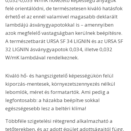
0,032-0,035 W/mK hővezető képességű anyagok 
felé orientálódni, de természetesen kiváló hatásfok 
érhető el az ennél valamivel magasabb deklarált 
lambdájú ásványgyapotokkal is – amennyiben 
azok megfelelő vastagságban kerülnek beépítésre. 
A természetbarát URSA SF 34 LIGNIN és az URSA SF 
32 LIGNIN ásványgyapotok 0,034, illetve 0,032 
W/mK lambdával rendelkeznek.
Kiváló hő- és hangszigetelő képessé­gükön felül 
kiporzás-mentesek, környezetszennyezés nélkül 
lebomlók, méret és formatartók. Ami pedig a 
legfontosabb: a házakba beépítve sokkal 
egészségesebb lesz a beltéri klíma!
Többféle szigetelési rétegrend alkalmazható a 
tetőterekben, és az adott épület adottságaitól függ, 