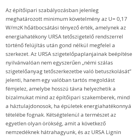
Az építőipari szabályozásban jelenleg 
meghatározott minimum követelmény az U= 0,17 
W/m
K hőátbocsátási tényező érték, amelynek az 
2
energiahatékony URSA tetőszigetelő rendszerrel 
történő felújítás után gond nélkül megfelel a 
szerkezet. Az URSA szigetelőpaplanjainak beépítése 
nyilvánvalóan nem egyszerűen „némi szálas 
szigetelőanyag tetőszerkezetbe való betuszkolását” 
jelenti, hanem egy valóban tartós megoldást 
fémjelez, amelybe hosszú távra helyezhetik a 
bizalmukat mind az építőipari szakemberek, mind 
a háztulajdonosok, ha épületek energiahatékonnyá 
tételébe fognak. Kétségtelenül a természet az 
egyetlen olyan örökség, amit a következő 
nemzedéknek hátrahagyunk, és az URSA Lignin 