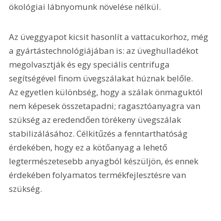
ökológiai lábnyomunk növelése nélkül.
Az üveggyapot kicsit hasonlít a vattacukorhoz, még 
a gyártástechnológiájában is: az üveghulladékot 
megolvasztják és egy speciális centrifuga 
segítségével finom üvegszálakat húznak belőle. 
Az egyetlen különbség, hogy a szálak önmaguktól 
nem képesek összetapadni; ragasztóanyagra van 
szükség az eredendően törékeny üvegszálak 
stabilizálásához. Célkitűzés a fenntarthatóság 
érdekében, hogy ez a kötőanyag a lehető 
legtermészetesebb anyagból készüljön, és ennek 
érdekében folyamatos termékfejlesztésre van 
szükség.