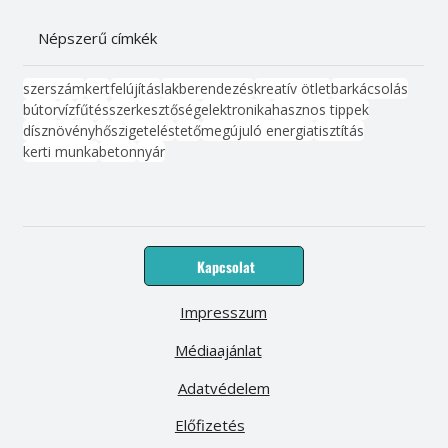
Népszerű címkék
szerszám
kert
felújítás
lakberendezés
kreatív ötlet
barkácsolás
bútor
víz
fűtés
szerkesztőség
elektronika
hasznos tippek
dísznövény
hőszigetelés
tető
megújuló energia
tisztítás
kerti munka
beton
nyár
Kapcsolat
Impresszum
Médiaajánlat
Adatvédelem
Előfizetés