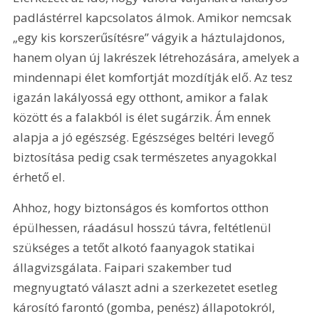
padlástérrel kapcsolatos álmok. Amikor nemcsak 
„egy kis korszerűsítésre” vágyik a háztulajdonos, 
hanem olyan új lakrészek létrehozására, amelyek a 
mindennapi élet komfortját mozdítják elő. Az tesz 
igazán laká­lyossá egy otthont, amikor a falak 
között és a falakból is élet sugárzik. Ám ennek 
alapja a jó egészség. Egészséges beltéri levegő 
biztosítása pedig csak termé­szetes anyagokkal 
érhető el.
Ahhoz, hogy biztonságos és komfortos otthon 
épülhessen, ráadásul hosszú távra, feltétlenül 
szükséges a tetőt alkotó faanyagok statikai 
állagvizsgálata. Faipari szakember tud 
megnyugtató választ adni a szerkezetet esetleg 
károsító farontó (gomba, penész) állapotokról, 