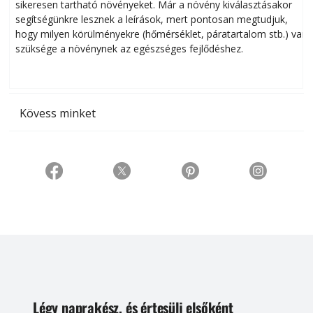
sikeresen tart­ha­tó növényeket. Már a növény kiválasztásakor
h
segítségünkre lesznek a leírások, mert pontosan megtudjuk,
k
hogy milyen körülményekre (hőmérséklet, páratartalom stb.) van
szüksége a növénynek az egészséges fejlődéshez.
t
Kövess minket
Légy naprakész, és értesülj elsőként