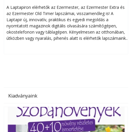
A Laptapiron elérhetők az Ezermester, az Ezermester Extra és
az Ezermester Old Timer lapszámai, visszamenőleg is! A
Laptapir új, innovatív, praktikus és egyedi megoldás a
L
nyomtatott magazinok digitális olvasására számítógépen,
okostelefonon vagy táblagépen. Kényelmesen az otthonában,
útközben vagy nyaralás, pihenés alatt is elérhetők lapszámaink.
ú
Bárhol, bármikor, akár külföldön élve vagy dolgozva is
B
olvashatók az Ezermester lapszámai. A Laptapir kényelmes
megoldás, mert: – t
Kiadványaink