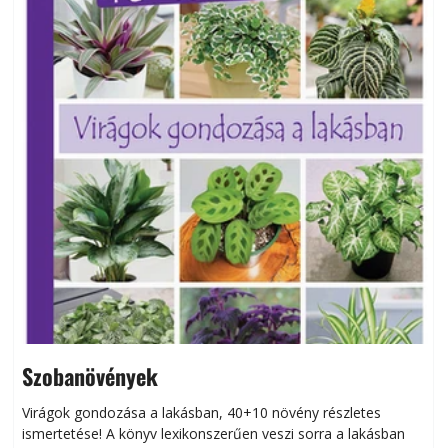
Szobanövények
Virágok gondozása a lakásban, 40+10 növény részletes
ismertetése! A könyv lexikonszerűen veszi sorra a lakásban
s