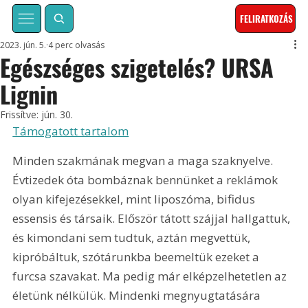
FELIRATKOZÁS
2023. jún. 5.
4 perc olvasás
Egészséges szigetelés? URSA
Lignin
Frissítve:
jún. 30.
Támogatott tartalom
Minden szakmának megvan a maga szaknyelve. 
Évtizedek óta bombáznak bennünket a reklámok 
olyan kifejezésekkel, mint liposzóma, bifidus 
essensis és társaik. Először tátott szájjal hallgattuk, 
és kimondani sem tudtuk, aztán megvettük, 
kipróbáltuk, szótárunkba beemeltük ezeket a 
furcsa szavakat. Ma pedig már elképzelhetetlen az 
életünk nélkülük. Mindenki megnyugtatására 