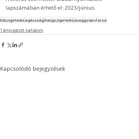
lapszámában érhető el: 2023/június.
hőszigetelés
egészség
hangszigetelés
üveggyapot
ursa
Támogatott tartalom
Kapcsolódó bejegyzések