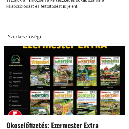
asztalukra, miközben a kertészkedés sokak számára
kikapcsolódást és feltöltődést is jelent.
é
d
Szerkesztőségi
Okoselőfizetés: Ezermester Extra