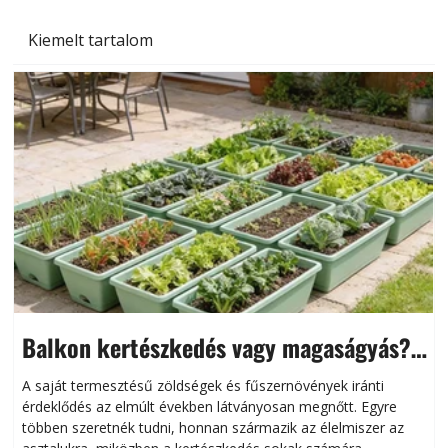
Kiemelt tartalom
Balkon kertészkedés vagy magaságyás?
Helytakarékos kertészkedés
A saját termesztésű zöldségek és fűszernövények iránti
érdeklődés az elmúlt években látványosan megnőtt. Egyre
többen szeretnék tudni, honnan származik az élelmiszer az
l