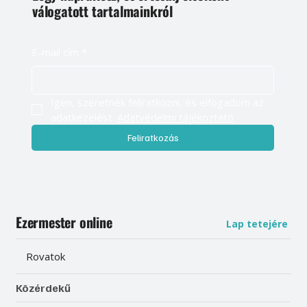
válogatott tartalmainkról
E-mail cím
*
Igen, szeretnék feliratkozni, és elfogadom az 
adatkezelést. 
Adatvédelmi tájékoztató
Feliratkozás
Ezermester online
Lap tetejére
Rovatok
Közérdekű