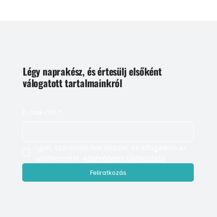
Légy naprakész, és értesülj elsőként
válogatott tartalmainkról
E-mail cím
*
Igen, szeretnék feliratkozni, és elfogadom az 
adatkezelést. 
Adatvédelmi tájékoztató
Feliratkozás