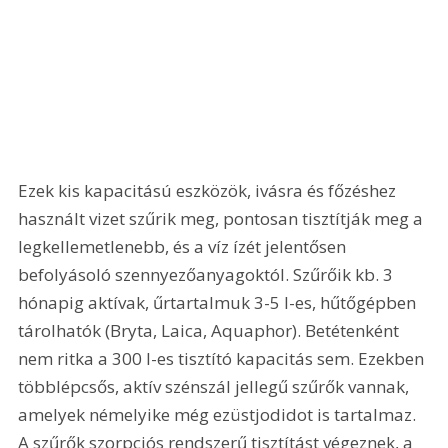
Ezek kis kapacitású eszközök, ivásra és főzéshez 
használt vizet szűrik meg, pontosan tisztítják meg a 
legkellemetlenebb, és a víz ízét jelentősen 
befolyásoló szennyezőanyagoktól. Szűrőik kb. 3 
hónapig aktívak, űrtartalmuk 3-5 l-es, hűtőgépben 
tárolhatók (Bryta, Laica, Aquaphor). Betétenként 
nem ritka a 300 l-es tisztító kapacitás sem. Ezekben 
többlépcsős, aktív szénszál jellegű szűrők vannak, 
amelyek némelyike még ezüstjodidot is tartalmaz. 
A szűrők szorpciós rendszerű tisztítást végeznek, a 