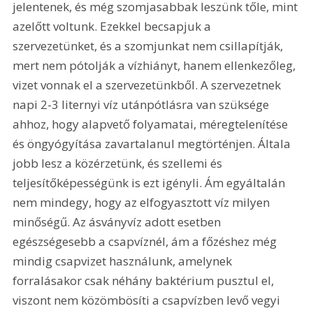
jelentenek, és még szomjasabbak leszünk tőle, mint 
azelőtt voltunk. Ezekkel becsapjuk a 
szervezetünket, és a szomjunkat nem csillapítják, 
mert nem pótolják a vízhiányt, hanem ellenkezőleg, 
vizet vonnak el a szervezetünkből. A szervezetnek 
napi 2-3 liternyi víz utánpótlásra van szüksége 
ahhoz, hogy alapvető folyamatai, méregtelenítése 
és öngyógyítása zavartalanul megtörténjen. Általa 
jobb lesz a közérzetünk, és szellemi és 
teljesítőképességünk is ezt igényli. Ám egyáltalán 
nem mindegy, hogy az elfogyasztott víz milyen 
minőségű. Az ásványvíz adott esetben 
egészségesebb a csapvíznél, ám a főzéshez még 
mindig csapvizet használunk, amelynek 
forralásakor csak néhány baktérium pusztul el, 
viszont nem közömbösíti a csapvízben levő vegyi 