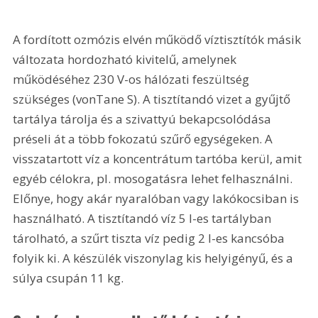
A fordított ozmózis elvén működő víztisztítók másik 
változata hordozható kivitelű, amelynek 
működéséhez 230 V-os hálózati feszültség 
szükséges (vonTane S). A tisztítandó vizet a gyűjtő 
tartálya tárolja és a szivattyú bekapcsolódása 
préseli át a több fokozatú szűrő egységeken. A 
visszatartott víz a koncentrátum tartóba kerül, amit 
egyéb célokra, pl. mosogatásra lehet felhasználni. 
Előnye, hogy akár nyaralóban vagy lakókocsiban is 
használható. A tisztítandó víz 5 l-es tartályban 
tárolható, a szűrt tiszta víz pedig 2 l-es kancsóba 
folyik ki. A készülék viszonylag kis helyigényű, és a 
súlya csupán 11 kg.