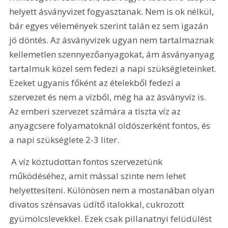
helyett ásványvizet fogyasztanak. Nem is ok nélkül, 
bár egyes vélemények szerint talán ez sem igazán 
jó döntés. Az ásványvizek ugyan nem tartalmaznak 
kellemetlen szennyezőanyagokat, ám ásványanyag 
tartalmuk közel sem fedezi a napi szükségleteinket. 
Ezeket ugyanis főként az ételekből fedezi a 
szervezet és nem a vízből, még ha az ásványvíz is. 
Az emberi szervezet számára a tiszta víz az 
anyagcsere folyamatoknál oldószerként fontos, és 
a napi szükséglete 2-3 liter.
 A víz köztudottan fontos szervezetünk 
működéséhez, amit mással szinte nem lehet 
helyettesíteni. Különösen nem a mostanában olyan 
divatos szénsavas üdítő italokkal, cukrozott 
gyümölcslevekkel. Ezek csak pillanatnyi felüdülést 