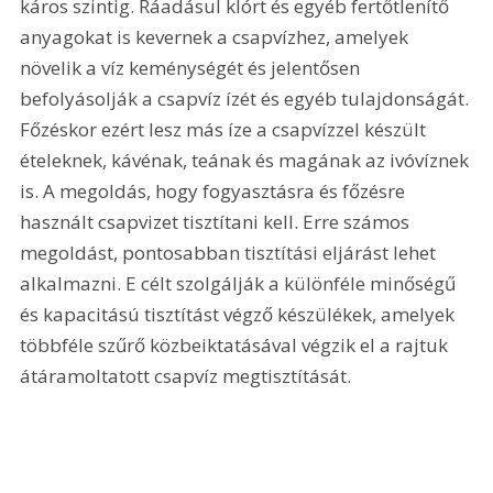
káros szintig. Ráadásul klórt és egyéb fertőtlenítő 
anyagokat is kevernek a csapvízhez, amelyek 
növelik a víz keménységét és jelentősen 
befolyásolják a csapvíz ízét és egyéb tulajdonságát. 
Főzéskor ezért lesz más íze a csapvízzel készült 
ételeknek, kávénak, teának és magának az ivóvíznek 
is. A megoldás, hogy fogyasztásra és főzésre 
használt csapvizet tisztítani kell. Erre számos 
megoldást, pontosabban tisztítási eljárást lehet 
alkalmazni. E célt szolgálják a különféle minőségű 
és kapacitású tisztítást végző készülékek, amelyek 
többféle szűrő közbeiktatásával végzik el a rajtuk 
átáramoltatott csapvíz megtisztítását.