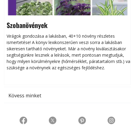
Szobanövények
Virágok gondozása a lakásban, 40+10 növény részletes
ismertetése! A könyv lexikonszerűen veszi sorra a lakásban
s
sikeresen tart­ha­tó növényeket. Már a növény kiválasztásakor
h
segítségünkre lesznek a leírások, mert pontosan megtudjuk,
k
hogy milyen körülményekre (hőmérséklet, páratartalom stb.) van
szüksége a növénynek az egészséges fejlődéshez.
t
Kövess minket