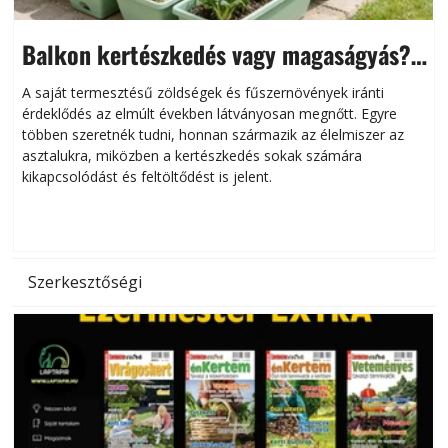
Balkon kertészkedés vagy magaságyás?
Helytakarékos kertészkedés
A saját termesztésű zöldségek és fűszernövények iránti
érdeklődés az elmúlt években látványosan megnőtt. Egyre
többen szeretnék tudni, honnan származik az élelmiszer az
l
asztalukra, miközben a kertészkedés sokak számára
kikapcsolódást és feltöltődést is jelent.
é
d
Szerkesztőségi