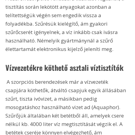
tisztítás során lekötött anyagokat azonban a 
telítettségük végén sem engedik vissza a 
folyadékba. Szűrésük kielégítő, ám gyakori 
szűrőcserét igényelnek, a víz inkább csak ivásra 
használható. Némelyik gyártmánynál a szűrő 
élettartamát elektronikus kijelző jeleníti meg. 
Vízvezetékre köthető asztali víztisztítók 
 A szorpciós berendezések már a vízvezeték 
csapjára köthetők, átváltó csapjuk egyik állásában 
szűrt, tiszta ivóvizet, a másikban pedig 
mosogatáshoz használható vizet ad (Aquaphor). 
Szűrőjük általában két betétből áll, amelyek csere 
nélkül kb. 4000 liter víz megtisztítását végzik el. A 
betétek cseréje könnyen elvégezhető, ám 