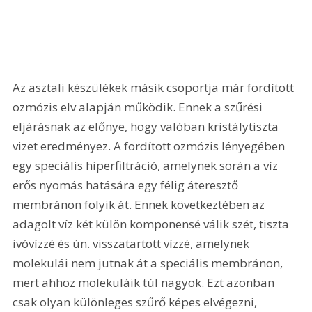
Az asztali készülékek másik csoportja már fordított 
ozmózis elv alapján működik. Ennek a szűrési 
eljárásnak az előnye, hogy valóban kristálytiszta 
vizet eredményez. A fordított ozmózis lényegében 
egy speciális hiperfiltráció, amelynek során a víz 
erős nyomás hatására egy félig áteresztő 
membránon folyik át. Ennek következtében az 
adagolt víz két külön komponensé válik szét, tiszta 
ivóvízzé és ún. visszatartott vízzé, amelynek 
molekulái nem jutnak át a speciális membránon, 
mert ahhoz molekuláik túl nagyok. Ezt azonban 
csak olyan különleges szűrő képes elvégezni, 