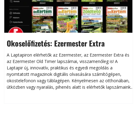
Okoselőfizetés: Ezermester Extra
A Laptapiron elérhetők az Ezermester, az Ezermester Extra és
az Ezermester Old Timer lapszámai, visszamenőleg is! A
Laptapir új, innovatív, praktikus és egyedi megoldás a
L
nyomtatott magazinok digitális olvasására számítógépen,
okostelefonon vagy táblagépen. Kényelmesen az otthonában,
útközben vagy nyaralás, pihenés alatt is elérhetők lapszámaink.
ú
Bárhol, bármikor, akár külföldön élve vagy dolgozva is
B
olvashatók az Ezermester lapszámai. A Laptapir kényelmes
megoldás, mert: – t