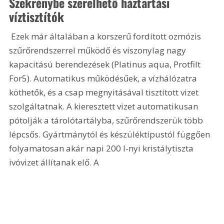
Szekrénybe szerelhető háztartási 
víztisztítók 
 Ezek már általában a korszerű fordított ozmózis 
szűrőrendszerrel működő és viszonylag nagy 
kapacitású berendezések (Platinus aqua, Protfilt 
For5). Automatikus működésűek, a vízhálózatra 
köthetők, és a csap megnyitásával tisztított vizet 
szolgáltatnak. A kieresztett vizet automatikusan 
pótolják a tárolótartályba, szűrőrendszerük több 
lépcsős. Gyártmánytól és készüléktípustól függően 
folyamatosan akár napi 200 l-nyi kristálytiszta 
ivóvizet állítanak elő. A 