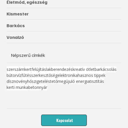
Életmód, egészség
Kismester
Barkács
Vonalzó
Népszerű címkék
szerszám
kert
felújítás
lakberendezés
kreatív ötlet
barkácsolás
bútor
víz
fűtés
szerkesztőség
elektronika
hasznos tippek
dísznövény
hőszigetelés
tető
megújuló energia
tisztítás
kerti munka
beton
nyár
Kapcsolat