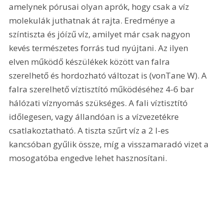
amelynek pórusai olyan aprók, hogy csak a víz 
molekulák juthatnak át rajta. Eredménye a 
színtiszta és jóízű víz, amilyet már csak nagyon 
kevés természetes forrás tud nyújtani. Az ilyen 
elven működő készülékek között van falra 
szerelhető és hordozható változat is (vonTane W). A 
falra szerelhető víztisztító működéséhez 4-6 bar 
hálózati víznyomás szükséges. A fali víztisztító 
időlegesen, vagy állandóan is a vízvezetékre 
csatlakoztatható. A tiszta szűrt víz a 2 l-es 
kancsóban gyűlik össze, míg a visszamaradó vizet a 
mosogatóba engedve lehet hasznosítani. 