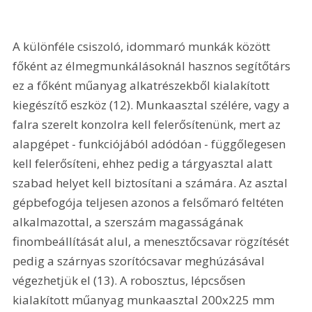
A különféle csiszoló, idommaró munkák között 
főként az élmegmunkálásoknál hasznos segítőtárs 
ez a főként műanyag alkatrészekből kialakított 
kiegészítő eszköz (12). Munkaasztal szélére, vagy a 
falra szerelt konzolra kell felerősítenünk, mert az 
alapgépet - funkciójából adódóan - függőlegesen 
kell felerősíteni, ehhez pedig a tárgyasztal alatt 
szabad helyet kell biztosítani a számára. Az asztal 
gépbefogója teljesen azonos a felsőmaró feltéten 
alkalmazottal, a szerszám magasságának 
finombeállítását alul, a menesztőcsavar rögzítését 
pedig a szárnyas szorítócsavar meghúzásával 
végezhetjük el (13). A robosztus, lépcsősen 
kialakított műanyag munkaasztal 200x225 mm 