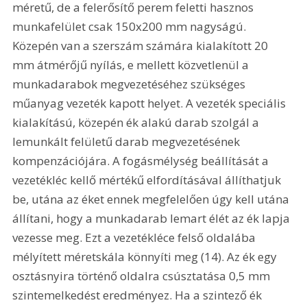
méretű, de a felerősítő perem feletti hasznos 
munkafelület csak 150x200 mm nagyságú. 
Közepén van a szerszám számára kialakított 20 
mm átmérőjű nyílás, e mellett közvetlenül a 
munkadarabok megvezetéséhez szükséges 
műanyag vezeték kapott helyet. A vezeték speciális 
kialakítású, közepén ék alakú darab szolgál a 
lemunkált felületű darab megvezetésének 
kompenzációjára. A fogásmélység beállítását a 
vezetékléc kellő mértékű elfordításával állíthatjuk 
be, utána az éket ennek megfelelően úgy kell utána 
állítani, hogy a munkadarab lemart élét az ék lapja 
vezesse meg. Ezt a vezetékléce felső oldalába 
mélyített méretskála könnyíti meg (14). Az ék egy 
osztásnyira történő oldalra csúsztatása 0,5 mm 
szintemelkedést eredményez. Ha a szintező ék 