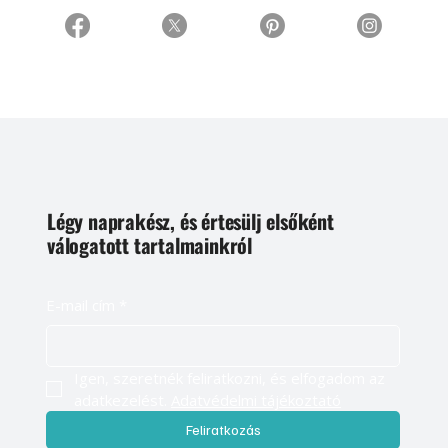
Légy naprakész, és értesülj elsőként
válogatott tartalmainkról
E-mail cím
*
Igen, szeretnék feliratkozni, és elfogadom az 
adatkezelést. 
Adatvédelmi tájékoztató
Feliratkozás