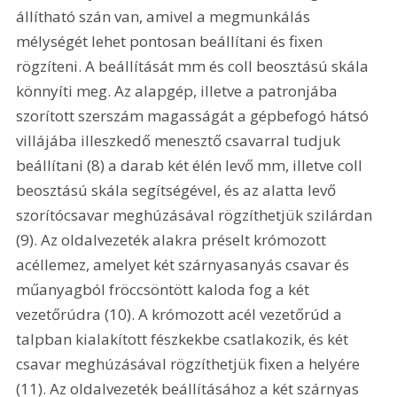
állítható szán van, amivel a megmunkálás 
mélységét lehet pontosan beállítani és fixen 
rögzíteni. A beállítását mm és coll beosztású skála 
könnyíti meg. Az alapgép, illetve a patronjába 
szorított szerszám magasságát a gépbefogó hátsó 
villájába illeszkedő menesztő csavarral tudjuk 
beállítani (8) a darab két élén levő mm, illetve coll 
beosztású skála segítségével, és az alatta levő 
szorítócsavar meghúzásával rögzíthetjük szilárdan 
(9). Az oldalvezeték alakra préselt krómozott 
acéllemez, amelyet két szárnyasanyás csavar és 
műanyagból fröccsöntött kaloda fog a két 
vezetőrúdra (10). A krómozott acél vezetőrúd a 
talpban kialakított fészkekbe csatlakozik, és két 
csavar meghúzásával rögzíthetjük fixen a helyére 
(11). Az oldalvezeték beállításához a két szárnyas 