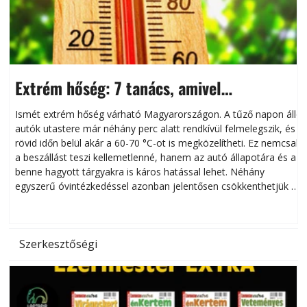
Extrém hőség: 7 tanács, amivel
megóvhatjuk autónkat a nyári károktól
Ismét extrém hőség várható Magyarországon. A tűző napon álló
autók utastere már néhány perc alatt rendkívül felmelegszik, és
rövid időn belül akár a 60-70 °C-ot is megközelítheti. Ez nemcsak
n
a beszállást teszi kellemetlenné, hanem az autó állapotára és a
benne hagyott tárgyakra is káros hatással lehet. Néhány
egyszerű óvintézkedéssel azonban jelentősen csökkenthetjük a
hőség káros hatásait.
l
Szerkesztőségi