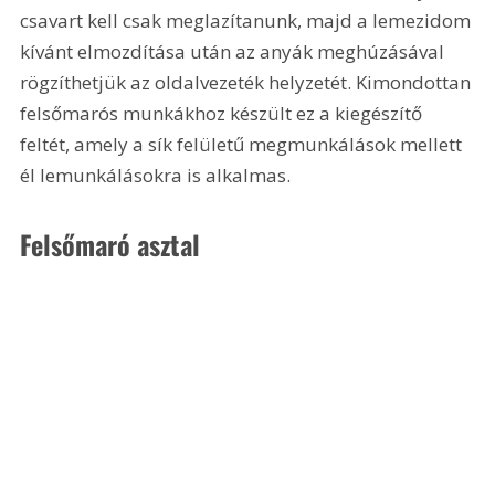
csavart kell csak meglazítanunk, majd a lemezidom 
kívánt elmozdítása után az anyák meghúzásával 
rögzíthetjük az oldalvezeték helyzetét. Kimondottan 
felsőmarós munkákhoz készült ez a kiegészítő 
feltét, amely a sík felületű megmunkálások mellett 
él lemunkálásokra is alkalmas.
Felsőmaró asztal 