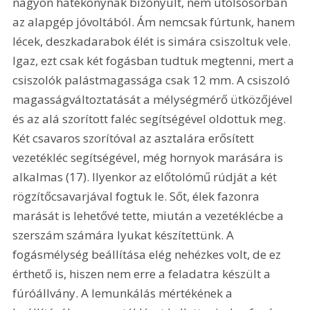
nagyon hatékonynak bizonyult, nem utolsósorban 
az alapgép jóvoltából. Ám nemcsak fúrtunk, hanem 
lécek, deszkadarabok élét is simára csiszoltuk vele. 
Igaz, ezt csak két fogásban tudtuk megtenni, mert a 
csiszolók palástmagassága csak 12 mm. A csiszoló 
magasságváltoztatását a mélységmérő ütközőjével 
és az alá szorított faléc segítségével oldottuk meg. 
Két csavaros szorítóval az asztalára erősített 
vezetékléc segítségével, még hornyok marására is 
alkalmas (17). Ilyenkor az előtolómű rúdját a két 
rögzítőcsavarjával fogtuk le. Sőt, élek fazonra 
marását is lehetővé tette, miután a vezetéklécbe a 
szerszám számára lyukat készítettünk. A 
fogásmélység beállítása elég nehézkes volt, de ez 
érthető is, hiszen nem erre a feladatra készült a 
fúróállvány. A lemunkálás mértékének a 