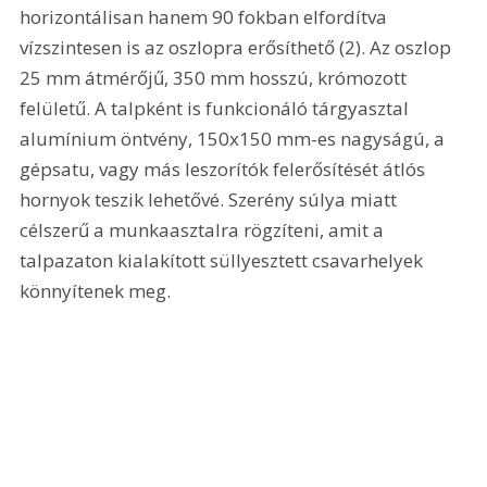
horizontálisan hanem 90 fokban elfordítva 
vízszintesen is az oszlopra erősíthető (2). Az oszlop 
25 mm átmérőjű, 350 mm hosszú, krómozott 
felületű. A talpként is funkcionáló tárgyasztal 
alumínium öntvény, 150x150 mm-es nagyságú, a 
gépsatu, vagy más leszorítók felerősítését átlós 
hornyok teszik lehetővé. Szerény súlya miatt 
célszerű a munkaasztalra rögzíteni, amit a 
talpazaton kialakított süllyesztett csavarhelyek 
könnyítenek meg. 