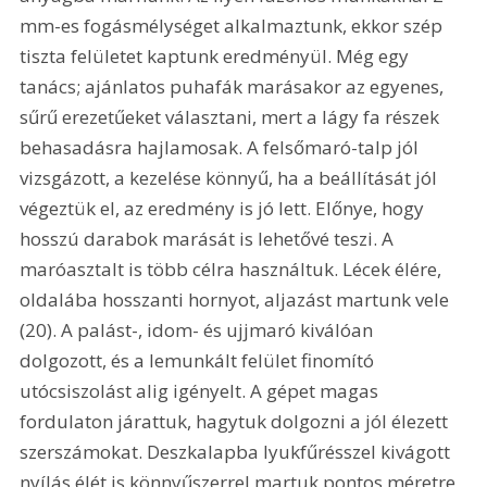
mm-es fogásmélységet alkalmaztunk, ekkor szép 
tiszta felületet kaptunk eredményül. Még egy 
tanács; ajánlatos puhafák marásakor az egyenes, 
sűrű erezetűeket választani, mert a lágy fa részek 
behasadásra hajlamosak. A felsőmaró-talp jól 
vizsgázott, a kezelése könnyű, ha a beállítását jól 
végeztük el, az eredmény is jó lett. Előnye, hogy 
hosszú darabok marását is lehetővé teszi. A 
maróasztalt is több célra használtuk. Lécek élére, 
oldalába hosszanti hornyot, aljazást martunk vele 
(20). A palást-, idom- és ujjmaró kiválóan 
dolgozott, és a lemunkált felület finomító 
utócsiszolást alig igényelt. A gépet magas 
fordulaton járattuk, hagytuk dolgozni a jól élezett 
szerszámokat. Deszkalapba lyukfűrésszel kivágott 
nyílás élét is könnyűszerrel martuk pontos méretre, 