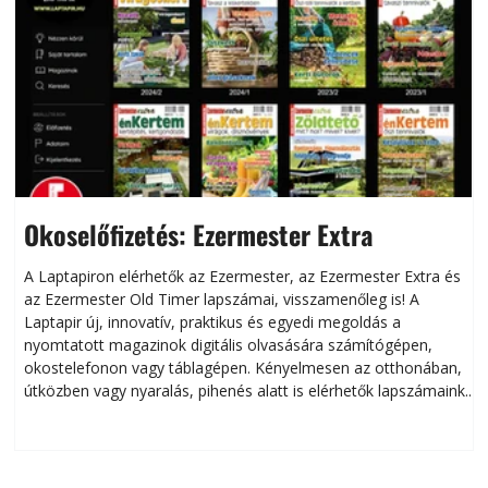
Okoselőfizetés: Ezermester Extra
A Laptapiron elérhetők az Ezermester, az Ezermester Extra és
az Ezermester Old Timer lapszámai, visszamenőleg is! A
Laptapir új, innovatív, praktikus és egyedi megoldás a
L
nyomtatott magazinok digitális olvasására számítógépen,
okostelefonon vagy táblagépen. Kényelmesen az otthonában,
útközben vagy nyaralás, pihenés alatt is elérhetők lapszámaink.
ú
Bárhol, bármikor, akár külföldön élve vagy dolgozva is
B
olvashatók az Ezermester lapszámai. A Laptapir kényelmes
megoldás, mert: – t