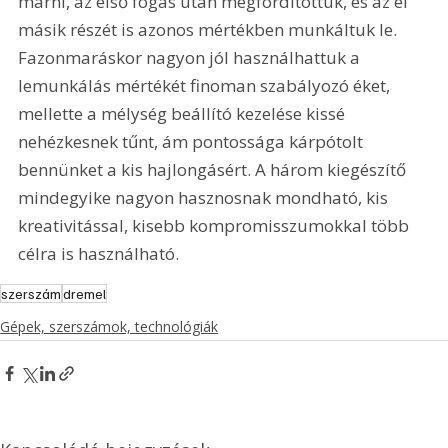
marni, az első fogás után megfordítottuk, és az él 
másik részét is azonos mértékben munkáltuk le. 
Fazonmaráskor nagyon jól használhattuk a 
lemunkálás mértékét finoman szabályozó éket, 
mellette a mélység beállító kezelése kissé 
nehézkesnek tűnt, ám pontossága kárpótolt 
bennünket a kis hajlongásért. A három kiegészítő 
mindegyike nagyon hasznosnak mondható, kis 
kreativitással, kisebb kompromisszumokkal több 
célra is használható.
szerszám
dremel
Gépek, szerszámok, technológiák