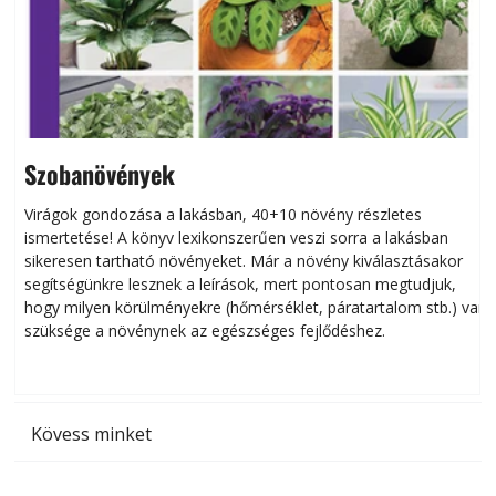
Szobanövények
Virágok gondozása a lakásban, 40+10 növény részletes
ismertetése! A könyv lexikonszerűen veszi sorra a lakásban
s
sikeresen tart­ha­tó növényeket. Már a növény kiválasztásakor
h
segítségünkre lesznek a leírások, mert pontosan megtudjuk,
k
hogy milyen körülményekre (hőmérséklet, páratartalom stb.) van
szüksége a növénynek az egészséges fejlődéshez.
t
Kövess minket