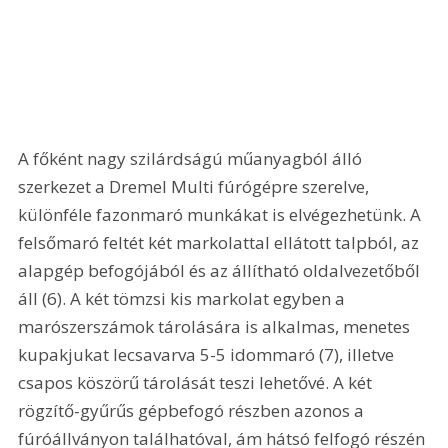
A főként nagy szilárdságú műanyagból álló 
szerkezet a Dremel Multi fúrógépre szerelve, 
különféle fazonmaró munkákat is elvégezhetünk. A 
felsőmaró feltét két markolattal ellátott talpból, az 
alapgép befogójából és az állítható oldalvezetőből 
áll (6). A két tömzsi kis markolat egyben a 
marószerszámok tárolására is alkalmas, menetes 
kupakjukat lecsavarva 5-5 idommaró (7), illetve 
csapos köszörű tárolását teszi lehetővé. A két 
rögzítő-gyűrűs gépbefogó részben azonos a 
fúróállványon találhatóval, ám hátsó felfogó részén 