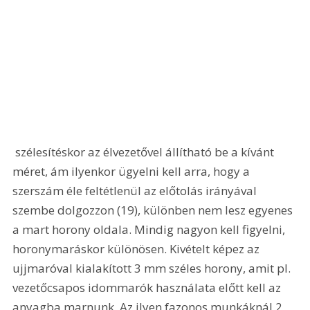
 szélesítéskor az élvezetővel állítható be a kívánt 
méret, ám ilyenkor ügyelni kell arra, hogy a 
szerszám éle feltétlenül az előtolás irányával 
szembe dolgozzon (19), különben nem lesz egyenes 
a mart horony oldala. Mindig nagyon kell figyelni, 
horonymaráskor különösen. Kivételt képez az 
ujjmaróval kialakított 3 mm széles horony, amit pl. 
vezetőcsapos idommarók használata előtt kell az 
anyagba marnunk. Az ilyen fazonos munkáknál 2 