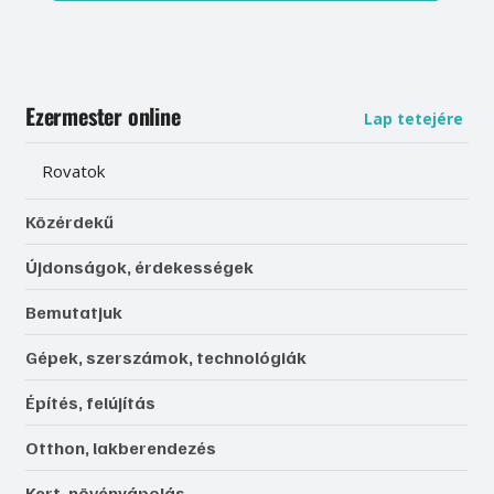
Ezermester online
Lap tetejére
Rovatok
Közérdekű
Újdonságok, érdekességek
Bemutatjuk
Gépek, szerszámok, technológiák
Építés, felújítás
Otthon, lakberendezés
Kert, növényápolás