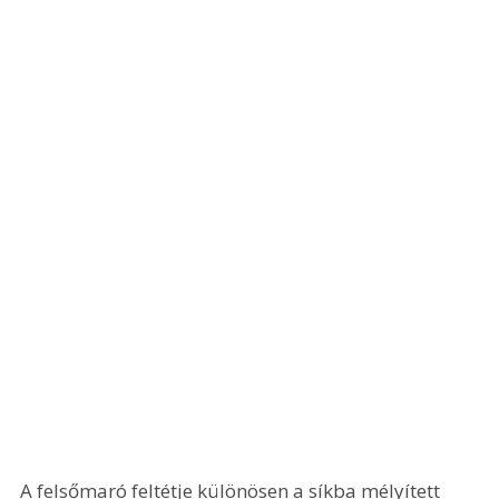
A felsőmaró feltétje különösen a síkba mélyített 