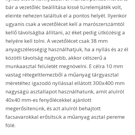
bár a vezetőléc beállítása kissé türelemjáték volt, 
eleinte nehezen találtuk el a pontos helyét. Ilyenkor 
ugyanis csak a vezetőlécet kell a marószerszámtól 
kellő távolságba állítani, az éket pedig ütközésig a 
helyére kell tolni. A vezetőlécet csak 38 mm 
anyagszélességig használhatjuk, ha a nyílás és az él 
közötti távolság nagyobb, akkor célszerű a 
munkaasztal felületét megnövelni. E célra 10 mm 
vastag rétegeltlemezből a műanyag tárgyasztal 
méretéhez igazodó nyílással ellátott 300x400 mm 
nagyságú asztallapot használhatunk, amit alulról 
40x40 mm-es fenyőlécekkel ajánlott 
megerősítenünk, és azt alulról behajtott 
facsavarokkal erősítsük a műanyag asztal pereme 
fölé. 