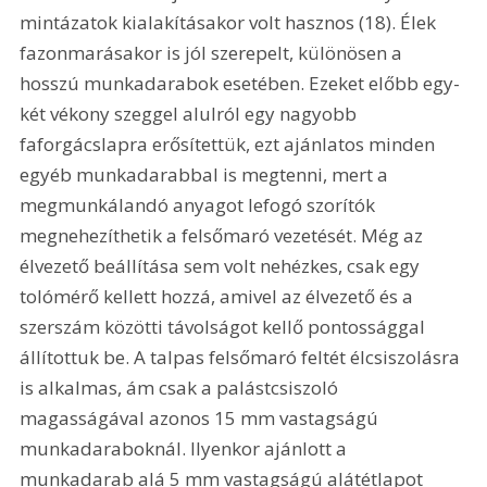
mintázatok kialakításakor volt hasznos (18). Élek 
fazonmarásakor is jól szerepelt, különösen a 
hosszú munkadarabok esetében. Ezeket előbb egy-
két vékony szeggel alulról egy nagyobb 
faforgácslapra erősítettük, ezt ajánlatos minden 
egyéb munkadarabbal is megtenni, mert a 
megmunkálandó anyagot lefogó szorítók 
megnehezíthetik a felsőmaró vezetését. Még az 
élvezető beállítása sem volt nehézkes, csak egy 
tolómérő kellett hozzá, amivel az élvezető és a 
szerszám közötti távolságot kellő pontossággal 
állítottuk be. A talpas felsőmaró feltét élcsiszolásra 
is alkalmas, ám csak a palástcsiszoló 
magasságával azonos 15 mm vastagságú 
munkadaraboknál. Ilyenkor ajánlott a 
munkadarab alá 5 mm vastagságú alátétlapot 