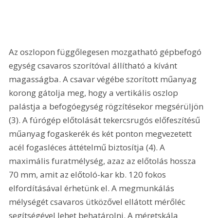
Az oszlopon függőlegesen mozgatható gépbefogó 
egység csavaros szorítóval állítható a kívánt 
magasságba. A csavar végébe szorított műanyag 
korong gátolja meg, hogy a vertikális oszlop 
palástja a befogóegység rögzítésekor megsérüljön 
(3). A fúrógép előtolását tekercsrugós előfeszítésű 
műanyag fogaskerék és két ponton megvezetett 
acél fogasléces áttételmű biztosítja (4). A 
maximális furatmélység, azaz az előtolás hossza 
70 mm, amit az előtoló-kar kb. 120 fokos 
elfordításával érhetünk el. A megmunkálás 
mélységét csavaros ütközővel ellátott mérőléc 
segítségével lehet behatárolni. A méretskála 