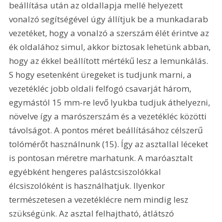
beállítása után az oldallapja mellé helyezett 
vonalzó segítségével úgy állítjuk be a munkadarab 
vezetéket, hogy a vonalzó a szerszám élét érintve az 
ék oldalához simul, akkor biztosak lehetünk abban, 
hogy az ékkel beállított mértékű lesz a lemunkálás. 
S hogy esetenként üregeket is tudjunk marni, a 
vezetékléc jobb oldali felfogó csavarját három, 
egymástól 15 mm-re levő lyukba tudjuk áthelyezni, 
növelve így a marószerszám és a vezetékléc közötti 
távolságot. A pontos méret beállításához célszerű 
tolómérőt használnunk (15). Így az asztallal léceket 
is pontosan méretre marhatunk. A maróasztalt 
egyébként hengeres palástcsiszolókkal 
élcsiszolóként is használhatjuk. Ilyenkor 
természetesen a vezetéklécre nem mindig lesz 
szükségünk. Az asztal felhajtható, átlátszó 