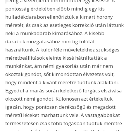
pedig a vezetőlécet fordítottuk el egy kevéssé. A 
pontosság érdekében előbb mindig egy kis 
hulladékdarabon ellenőriztük a kimart horony 
méretét, és csak az esetleges korrekció után láttunk 
neki a munkadarab kimarásához. A kisebb 
darabok mozgatásához mindig tolófát 
használtunk. A különféle műveletekhez szükséges 
méretbeállítások eleinte kissé hátráltatták a 
munkánkat, ám némi gyakorlás után már nem 
okoztak gondot, sőt kimondottan élvezetes volt, 
hogy mindent a kívánt méretre tudtunk alakítani. 
Egyedül a marás során keletkező forgács elszívása 
okozott némi gondot. Különösen azt értékeltük 
igazán, hogy pontosan derékszögű és megadott 
méretű léceket marhattunk vele. A vastagabbakat 
természetesen csak több fogásban tudtuk méretre 