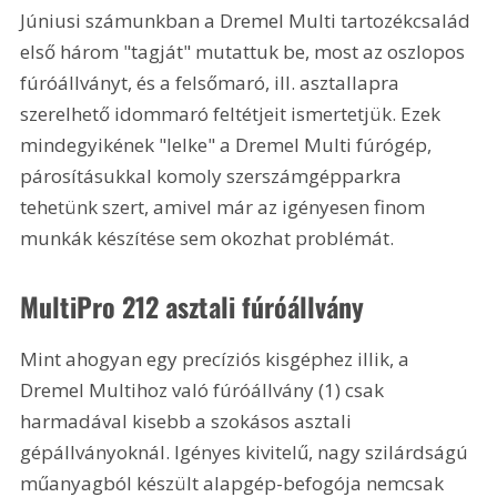
Júniusi számunkban a Dremel Multi tartozékcsalád 
első három "tagját" mutattuk be, most az oszlopos 
fúróállványt, és a felsőmaró, ill. asztallapra 
szerelhető idommaró feltétjeit ismertetjük. Ezek 
mindegyikének "lelke" a Dremel Multi fúrógép, 
párosításukkal komoly szerszámgépparkra 
tehetünk szert, amivel már az igényesen finom 
munkák készítése sem okozhat problémát.
MultiPro 212 asztali fúróállvány
Mint ahogyan egy precíziós kisgéphez illik, a 
Dremel Multihoz való fúróállvány (1) csak 
harmadával kisebb a szokásos asztali 
gépállványoknál. Igényes kivitelű, nagy szilárdságú 
műanyagból készült alapgép-befogója nemcsak 