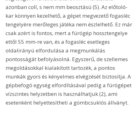
azonban coll, s nem mm beosztású (5). Az előtoló-
kar könnyen kezelhető, a gépet megvezető fogasléc 
tengelyére merőleges játéka nem észlelhető. Ez már 
csak azért is fontos, mert a fúrógép hossztengelye 
ettől 55 mm-re van, és a fogasléc esetleges 
oldalirányú elfordulása a megmunkálás 
pontosságát befolyásolná. Egyszerű, de szellemes 
megoldásokkal kialakított tartozék, a pontos 
munkák gyors és kényelmes elvégzését biztosítja. A 
gépbefogó egység elfordításával pedig a fúrógépet 
vízszintes helyzetben is használhatjuk (2), ami 
esetenként helyettesítheti a gömbcsuklós állványt.