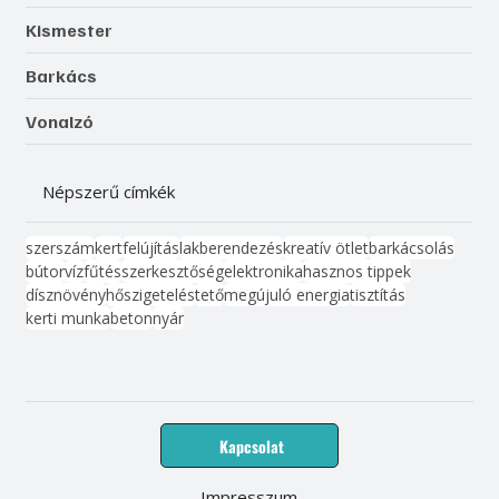
Kismester
Barkács
Vonalzó
Népszerű címkék
szerszám
kert
felújítás
lakberendezés
kreatív ötlet
barkácsolás
bútor
víz
fűtés
szerkesztőség
elektronika
hasznos tippek
dísznövény
hőszigetelés
tető
megújuló energia
tisztítás
kerti munka
beton
nyár
Kapcsolat
Impresszum