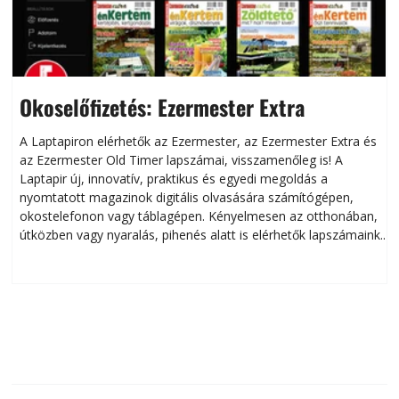
Okoselőfizetés: Ezermester Extra
A Laptapiron elérhetők az Ezermester, az Ezermester Extra és
az Ezermester Old Timer lapszámai, visszamenőleg is! A
Laptapir új, innovatív, praktikus és egyedi megoldás a
L
nyomtatott magazinok digitális olvasására számítógépen,
okostelefonon vagy táblagépen. Kényelmesen az otthonában,
útközben vagy nyaralás, pihenés alatt is elérhetők lapszámaink.
ú
Bárhol, bármikor, akár külföldön élve vagy dolgozva is
B
olvashatók az Ezermester lapszámai. A Laptapir kényelmes
megoldás, mert: – t