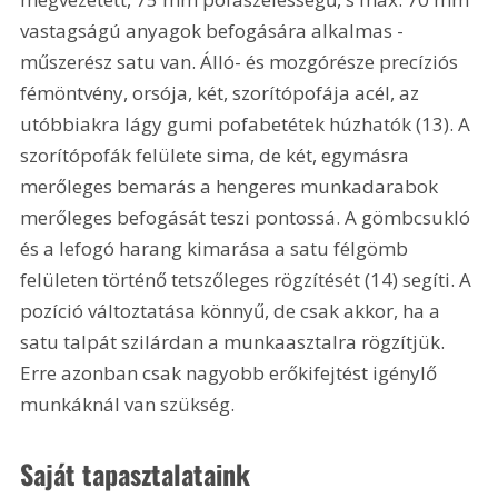
vastagságú anyagok befogására alkalmas - 
műszerész satu van. Álló- és mozgórésze precíziós 
fémöntvény, orsója, két, szorítópofája acél, az 
utóbbiakra lágy gumi pofabetétek húzhatók (13). A 
szorítópofák felülete sima, de két, egymásra 
merőleges bemarás a hengeres munkadarabok 
merőleges befogását teszi pontossá. A gömbcsukló 
és a lefogó harang kimarása a satu félgömb 
felületen történő tetszőleges rögzítését (14) segíti. A 
pozíció változtatása könnyű, de csak akkor, ha a 
satu talpát szilárdan a munkaasztalra rögzítjük. 
Erre azonban csak nagyobb erőkifejtést igénylő 
munkáknál van szükség.
Saját tapasztalataink