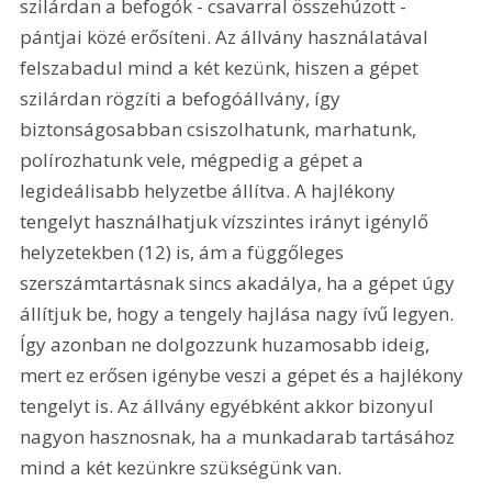
szilárdan a befogók - csavarral összehúzott - 
pántjai közé erősíteni. Az állvány használatával 
felszabadul mind a két kezünk, hiszen a gépet 
szilárdan rögzíti a befogóállvány, így 
biztonságosabban csiszolhatunk, marhatunk, 
polírozhatunk vele, mégpedig a gépet a 
legideálisabb helyzetbe állítva. A hajlékony 
tengelyt használhatjuk vízszintes irányt igénylő 
helyzetekben (12) is, ám a függőleges 
szerszámtartásnak sincs akadálya, ha a gépet úgy 
állítjuk be, hogy a tengely hajlása nagy ívű legyen. 
Így azonban ne dolgozzunk huzamosabb ideig, 
mert ez erősen igénybe veszi a gépet és a hajlékony 
tengelyt is. Az állvány egyébként akkor bizonyul 
nagyon hasznosnak, ha a munkadarab tartásához 
mind a két kezünkre szükségünk van.