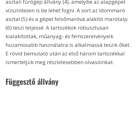
asztali fúrógép állvány (4), amelybe az alapgépet 
vízszintesen is be lehet fogni. A sort az idommaró 
asztal (5) és a gépet felsőmaróvá alakító marótalp 
(6) teszi teljessé. A tartozékok robusztusan 
kialakítottak, műanyag- és fémszerelvényeik 
huzamosabb használatra is alkalmassá teszik őket. 
E rövid bemutató után az első három tartozékkal 
ismertetjük meg részletesebben olvasóinkat.
Függesztő állvány