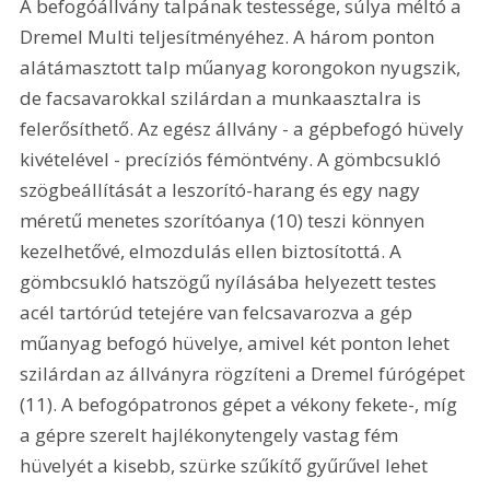
A befogóállvány talpának testessége, súlya méltó a 
Dremel Multi teljesítményéhez. A három ponton 
alátámasztott talp műanyag korongokon nyugszik, 
de facsavarokkal szilárdan a munkaasztalra is 
felerősíthető. Az egész állvány - a gépbefogó hüvely 
kivételével - precíziós fémöntvény. A gömbcsukló 
szögbeállítását a leszorító-harang és egy nagy 
méretű menetes szorítóanya (10) teszi könnyen 
kezelhetővé, elmozdulás ellen biztosítottá. A 
gömbcsukló hatszögű nyílásába helyezett testes 
acél tartórúd tetejére van felcsavarozva a gép 
műanyag befogó hüvelye, amivel két ponton lehet 
szilárdan az állványra rögzíteni a Dremel fúrógépet 
(11). A befogópatronos gépet a vékony fekete-, míg 
a gépre szerelt hajlékonytengely vastag fém 
hüvelyét a kisebb, szürke szűkítő gyűrűvel lehet 