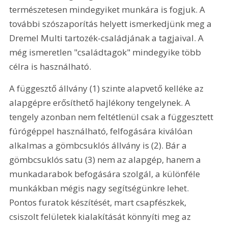
természetesen mindegyiket munkára is fogjuk. A 
további szószaporítás helyett ismerkedjünk meg a 
Dremel Multi tartozék-családjának a tagjaival. A 
még ismeretlen "családtagok" mindegyike több 
célra is használható.
A függesztő állvány (1) szinte alapvető kelléke az 
alapgépre erősíthető hajlékony tengelynek. A 
tengely azonban nem feltétlenül csak a függesztett 
fúrógéppel használható, felfogására kiválóan 
alkalmas a gömbcsuklós állvány is (2). Bár a 
gömbcsuklós satu (3) nem az alapgép, hanem a 
munkadarabok befogására szolgál, a különféle 
munkákban mégis nagy segítségünkre lehet. 
Pontos furatok készítését, mart csapfészkek, 
csiszolt felületek kialakítását könnyíti meg az 