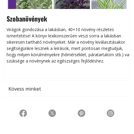
Szobanövények
Virágok gondozása a lakásban, 40+10 növény részletes
ismertetése! A könyv lexikonszerűen veszi sorra a lakásban
s
sikeresen tart­ha­tó növényeket. Már a növény kiválasztásakor
h
segítségünkre lesznek a leírások, mert pontosan megtudjuk,
k
hogy milyen körülményekre (hőmérséklet, páratartalom stb.) van
szüksége a növénynek az egészséges fejlődéshez.
t
Kövess minket