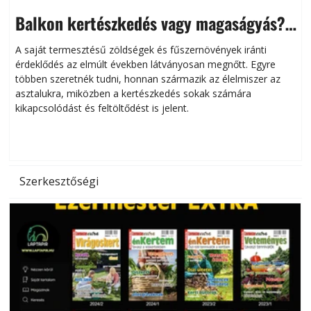
Balkon kertészkedés vagy magaságyás?
Helytakarékos kertészkedés
A saját termesztésű zöldségek és fűszernövények iránti
érdeklődés az elmúlt években látványosan megnőtt. Egyre
többen szeretnék tudni, honnan származik az élelmiszer az
l
asztalukra, miközben a kertészkedés sokak számára
kikapcsolódást és feltöltődést is jelent.
é
d
Szerkesztőségi