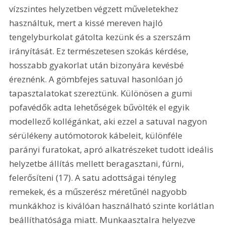
vízszintes helyzetben végzett műveletekhez 
használtuk, mert a kissé mereven hajló 
tengelyburkolat gátolta kezünk és a szerszám 
irányítását. Ez természetesen szokás kérdése, 
hosszabb gyakorlat után bizonyára kevésbé 
éreznénk. A gömbfejes satuval hasonlóan jó 
tapasztalatokat szereztünk. Különösen a gumi 
pofavédők adta lehetőségek bűvölték el egyik 
modellező kollégánkat, aki ezzel a satuval nagyon 
sérülékeny autómotorok kábeleit, különféle 
parányi furatokat, apró alkatrészeket tudott ideális 
helyzetbe állítás mellett beragasztani, fúrni, 
felerősíteni (17). A satu adottságai tényleg 
remekek, és a műszerész méretűnél nagyobb 
munkákhoz is kiválóan használható szinte korlátlan 
beállíthatósága miatt. Munkaasztalra helyezve 