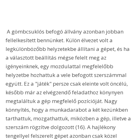
 A gömbcsuklós befogó állvány azonban jobban 
fellelkesített bennünket. Külön élvezet volt a 
legkülönbözőbb helyzetekbe állítani a gépet, és ha 
a választott beállítás mégse felelt meg az 
igényeinknek, egy mozdulattal megfelelőbb 
helyzetbe hozhattuk a vele befogott szerszámmal 
együtt. Ez a "játék" persze csak eleinte volt öncélú, 
később már az elvégzendő feladathoz könynyen 
megtaláltuk a gép megfelelő pozícióját. Nagy 
könnyítés, hogy a munkadarabot a két kezünkben 
tarthattuk, mozgathattuk, miközben a gép, illetve a 
szerszám rögzítve dolgozott (16). A hajlékony 
tengellyel felszerelt gépet azonban csak közel 