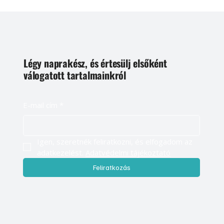
Légy naprakész, és értesülj elsőként
válogatott tartalmainkról
E-mail cím
*
Igen, szeretnék feliratkozni, és elfogadom az 
adatkezelést. 
Adatvédelmi tájékoztató
Feliratkozás