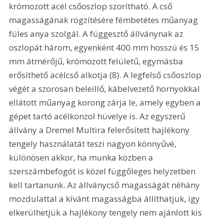
krómozott acél csőoszlop szorítható. A cső 
magasságának rögzítésére fémbetétes műanyag 
füles anya szolgál. A függesztő állványnak az 
oszlopát három, egyenként 400 mm hosszú és 15 
mm átmérőjű, krómozott felületű, egymásba 
erősíthető acélcső alkotja (8). A legfelső csőoszlop 
végét a szorosan beleillő, kábelvezető hornyokkal 
ellátott műanyag korong zárja le, amely egyben a 
gépet tartó acélkonzol hüvelye is. Az egyszerű 
állvány a Dremel Multira felerősített hajlékony 
tengely használatát teszi nagyon könnyűvé, 
különösen akkor, ha munka közben a 
szerszámbefogót is közel függőleges helyzetben 
kell tartanunk. Az állványcső magasságát néhány 
mozdulattal a kívánt magasságba állíthatjuk, így 
elkerülhetjük a hajlékony tengely nem ajánlott kis 