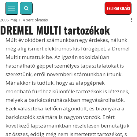
FELIRATKOZÁS
2008. máj. 1.
4 perc olvasás
DREMEL MULTI tartozékok
Múlt év októberi számunkban egy érdekes, nálunk 
még alig ismert elektromos kis fúrógépet, a Dremel 
Multit mutattuk be. Az igazán sokoldalúan 
használható géppel személyes tapasztalatokat is 
szereztünk, erről novemberi számunkban írtunk. 
Már akkor is tudtuk, hogy az alapgépnek 
mondható fúróhoz különféle tartozékok is léteznek, 
melyek a barkácsáruházakban megvásárolhatók. 
Ezek választéka kellően átgondolt, és bizonyára a 
barkácsolók számára is nagyon vonzók. Ezért 
következő lapszámainkban részletesen bemutatjuk 
az összes, eddig még nem ismertetett tartozékot, s 