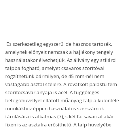
 Ez szerkezetileg egyszerű, de hasznos tartozék, 
amelynek előnyeit nemcsak a hajlékony tengely 
használatakor élvezhetjük. Az állvány egy szilárd 
talpba fogható, amelyet csavaros szorítóval 
rögzíthetünk bármilyen, de 45 mm-nél nem 
vastagabb asztal szélére. A rovátkolt palástú fém 
szorítócsavar anyája is acél. A függőleges 
befogóhüvellyel ellátott műanyag talp a különféle 
munkákhoz éppen használatos szerszámok 
tárolására is alkalmas (7), s két facsavarral akár 
fixen is az asztalra erősíthető. A talp hüvelyébe 