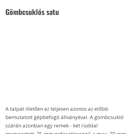
Gömbcsuklós satu
A talpát illetően ez teljesen azonos az előbb 
bemutatott gépbefogó állványéval. A gömbcsukló 
szárán azonban egy remek - két rúddal 
megvezetett, 75 mm pofaszélességű, s max. 70 mm 