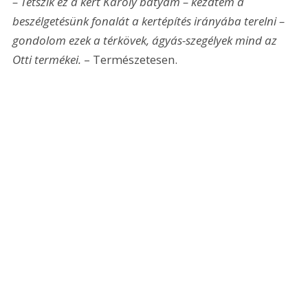
– Tetszik ez a kert Károly bátyám – kezdtem a 
beszélgetésünk fonalát a kertépítés irányába terelni – 
gondolom ezek a térkövek, ágyás-szegélyek mind az 
Otti termékei. 
– Természetesen.