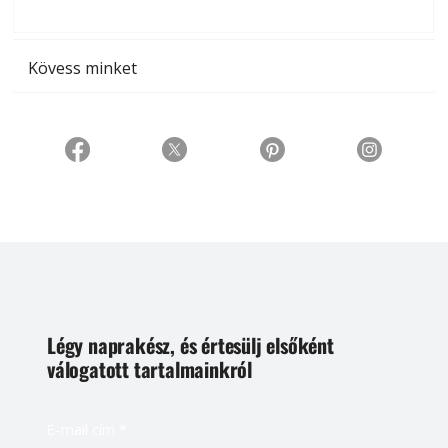
t
Kövess minket
Légy naprakész, és értesülj elsőként
válogatott tartalmainkról
E-mail cím
*