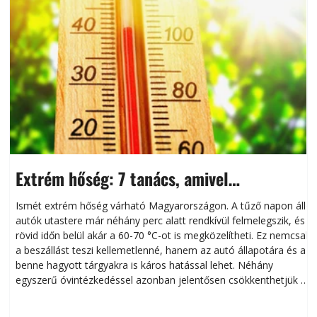
Extrém hőség: 7 tanács, amivel
megóvhatjuk autónkat a nyári károktól
Ismét extrém hőség várható Magyarországon. A tűző napon álló
autók utastere már néhány perc alatt rendkívül felmelegszik, és
rövid időn belül akár a 60-70 °C-ot is megközelítheti. Ez nemcsak
n
a beszállást teszi kellemetlenné, hanem az autó állapotára és a
benne hagyott tárgyakra is káros hatással lehet. Néhány
egyszerű óvintézkedéssel azonban jelentősen csökkenthetjük a
hőség káros hatásait.
l