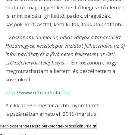
mutatok majd egyéb kertbe illő kiegészítő elemet 
is, mint például grillsütő, padok, virágvázák, 
kaspók, kerti asztal, kerti kutak, falikutak satöbbi….
– Köszönöm. Somlói úr, hálás vagyok a tanácsaiért. 
Hazamegyek, készítek pár vázlatot felhasználva az új 
információkat, és a jövő héten felkeresem az Otti 
székesfehérvári telephelyét. 
– Én köszönöm, hogy 
megmutathattam a kertem, és beszélhettem a 
köveinkről….
http://www.ottiburkolat.hu
A cikk az Ezermester alábbi nyomtatott 
lapszámában érhető el: 2015/március.
kert
lakberendezés
falburkolat
dekoráció
kőburkolat