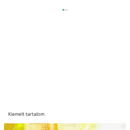
Tiszta homlokzat éveken át
Kiemelt tartalom