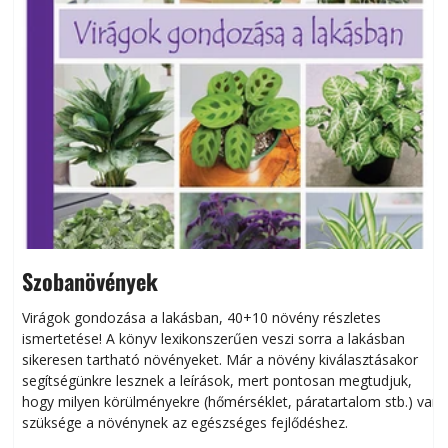
Szobanövények
Virágok gondozása a lakásban, 40+10 növény részletes
ismertetése! A könyv lexikonszerűen veszi sorra a lakásban
s
sikeresen tart­ha­tó növényeket. Már a növény kiválasztásakor
h
segítségünkre lesznek a leírások, mert pontosan megtudjuk,
k
hogy milyen körülményekre (hőmérséklet, páratartalom stb.) van
szüksége a növénynek az egészséges fejlődéshez.