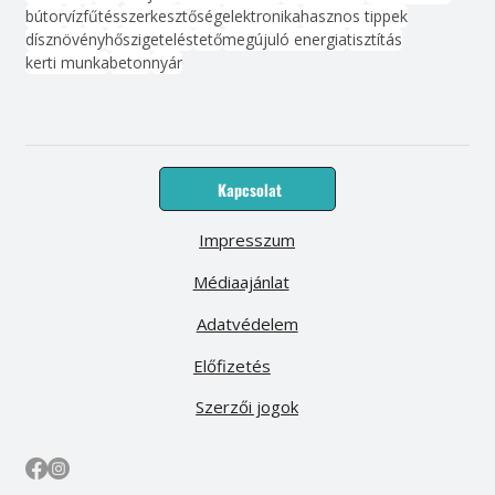
bútor
víz
fűtés
szerkesztőség
elektronika
hasznos tippek
dísznövény
hőszigetelés
tető
megújuló energia
tisztítás
kerti munka
beton
nyár
Kapcsolat
Impresszum
Médiaajánlat
Adatvédelem
Előfizetés
Szerzői jogok