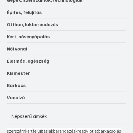
Gépek, szerszámok, technológiák
Építés, felújítás
Otthon, lakberendezés
Kert, növényápolás
Női vonal
Életmód, egészség
Kismester
Barkács
Vonalzó
Népszerű címkék
szerszám
kert
felújítás
lakberendezés
kreatív ötlet
barkácsolás