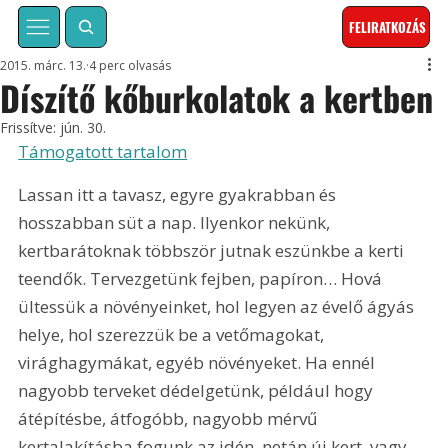
FELIRATKOZÁS
2015. márc. 13.
4 perc olvasás
Díszítő kőburkolatok a kertben
Frissítve:
jún. 30.
Támogatott tartalom
Lassan itt a tavasz, egyre gyakrabban és 
hosszabban süt a nap. Ilyenkor nekünk, 
kertbarátoknak többször jutnak eszünkbe a kerti 
teendők. Tervezgetünk fejben, papíron… Hová 
ültessük a növényeinket, hol legyen az évelő ágyás 
helye, hol szerezzük be a vetőmagokat, 
virághagymákat, egyéb növényeket. Ha ennél 
nagyobb terveket dédelgetünk, például hogy 
átépítésbe, átfogóbb, nagyobb mérvű 
kertalakításba fogunk az idén, netán új kert, vagy 