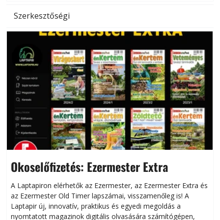
Szerkesztőségi
Okoselőfizetés: Ezermester Extra
A Laptapiron elérhetők az Ezermester, az Ezermester Extra és
az Ezermester Old Timer lapszámai, visszamenőleg is! A
Laptapir új, innovatív, praktikus és egyedi megoldás a
L
nyomtatott magazinok digitális olvasására számítógépen,