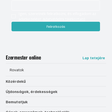
Igen, szeretnék feliratkozni, és elfogadom az 
adatkezelést. 
Adatvédelmi tájékoztató
Feliratkozás
Ezermester online
Lap tetejére
Rovatok
Közérdekű
Újdonságok, érdekességek
Bemutatjuk