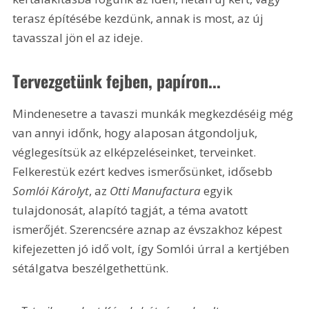
terasz építésébe kezdünk, annak is most, az új 
tavasszal jön el az ideje.
Tervezgetünk fejben, papíron... 
Mindenesetre a tavaszi munkák megkezdéséig még 
van annyi időnk, hogy alaposan átgondoljuk, 
véglegesítsük az elképzeléseinket, terveinket. 
Felkerestük ezért kedves ismerősünket, idősebb 
Somlói Károlyt
, az 
Otti Manufactura
 egyik 
tulajdonosát, alapító tagját, a téma avatott 
ismerőjét. Szerencsére aznap az évszakhoz képest 
kifejezetten jó idő volt, így Somlói úrral a kertjében 
sétálgatva beszélgethettünk.