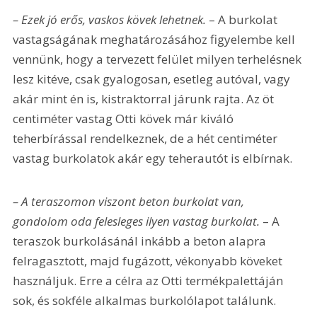
– Ezek jó erős, vaskos kövek lehetnek. 
– A burkolat 
vastagságának meghatározásához figyelembe kell 
vennünk, hogy a tervezett felület milyen terhelésnek 
lesz kitéve, csak gyalogosan, esetleg autóval, vagy 
akár mint én is, kistraktorral járunk rajta. Az öt 
centiméter vastag Otti kövek már kiváló 
teherbírással rendelkeznek, de a hét centiméter 
vastag burkolatok akár egy teherautót is elbírnak.
– A teraszomon viszont beton burkolat van, 
gondolom oda felesleges ilyen vastag burkolat. 
– A 
teraszok burkolásánál inkább a beton alapra 
felragasztott, majd fugázott, vékonyabb köveket 
használjuk. Erre a célra az Otti termékpalettáján 
sok, és sokféle alkalmas burkolólapot találunk.