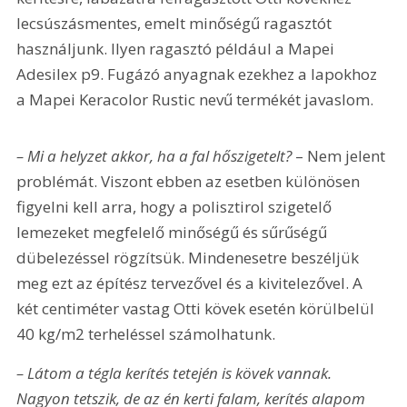
lecsúszásmentes, emelt minőségű ragasztót 
használjunk. Ilyen ragasztó például a Mapei 
Adesilex p9. Fugázó anyagnak ezekhez a lapokhoz 
a Mapei Keracolor Rustic nevű termékét javaslom.
– Mi a helyzet akkor, ha a fal hőszigetelt? 
– Nem jelent 
problémát. Viszont ebben az esetben különösen 
figyelni kell arra, hogy a polisztirol szigetelő 
lemezeket megfelelő minőségű és sűrűségű 
dübelezéssel rögzítsük. Mindenesetre beszéljük 
meg ezt az építész tervezővel és a kivitelezővel. A 
két centiméter vastag Otti kövek esetén körülbelül 
40 kg/m2 terheléssel számolhatunk.
– Látom a tégla kerítés tetején is kövek vannak. 
Nagyon tetszik, de az én kerti falam, kerítés alapom 