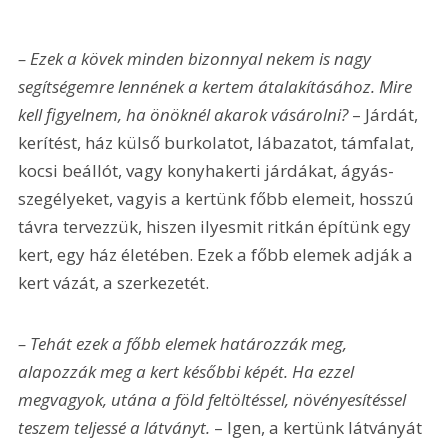
– Ezek a kövek minden bizonnyal nekem is nagy 
segítségemre lennének a kertem átalakításához. Mire 
kell figyelnem, ha önöknél akarok vásárolni? 
– Járdát, 
kerítést, ház külső burkolatot, lábazatot, támfalat, 
kocsi beállót, vagy konyhakerti járdákat, ágyás-
szegélyeket, vagyis a kertünk főbb elemeit, hosszú 
távra tervezzük, hiszen ilyesmit ritkán építünk egy 
kert, egy ház életében. Ezek a főbb elemek adják a 
kert vázát, a szerkezetét.
– Tehát ezek a főbb elemek határozzák meg, 
alapozzák meg a kert későbbi képét. Ha ezzel 
megvagyok, utána a föld feltöltéssel, növényesítéssel 
teszem teljessé a látványt. 
– Igen, a kertünk látványát 