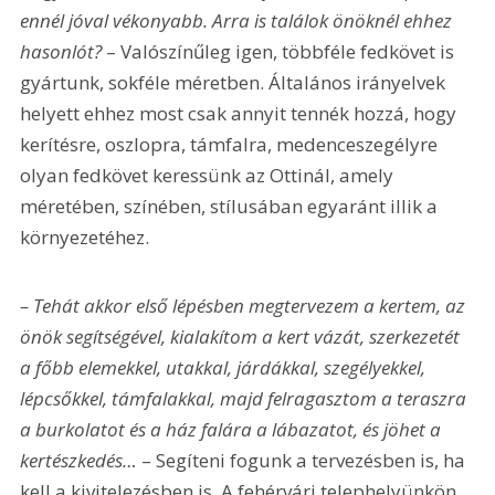
ennél jóval vékonyabb. Arra is találok önöknél ehhez 
hasonlót? 
– Valószínűleg igen, többféle fedkövet is 
gyártunk, sokféle méretben. Általános irányelvek 
helyett ehhez most csak annyit tennék hozzá, hogy 
kerítésre, oszlopra, támfalra, medenceszegélyre 
olyan fedkövet keressünk az Ottinál, amely 
méretében, színében, stílusában egyaránt illik a 
környezetéhez.
– Tehát akkor első lépésben megtervezem a kertem, az 
önök segítségével, kialakítom a kert vázát, szerkezetét 
a főbb elemekkel, utakkal, járdákkal, szegélyekkel, 
lépcsőkkel, támfalakkal, majd felragasztom a teraszra 
a burkolatot és a ház falára a lábazatot, és jöhet a 
kertészkedés… 
– Segíteni fogunk a tervezésben is, ha 
kell a kivitelezésben is. A fehérvári telephelyünkön 