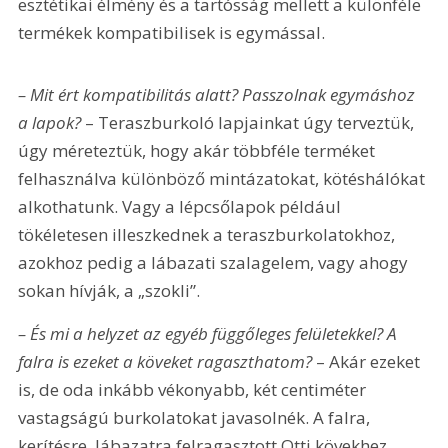
esztétikai élmény és a tartósság mellett a különféle 
termékek kompatibilisek is egymással.
– Mit ért kompatibilitás alatt? Passzolnak egymáshoz 
a lapok? 
– Teraszburkoló lapjainkat úgy terveztük, 
úgy méreteztük, hogy akár többféle terméket 
felhasználva különböző mintázatokat, kötéshálókat 
alkothatunk. Vagy a lépcsőlapok például 
tökéletesen illeszkednek a teraszburkolatokhoz, 
azokhoz pedig a lábazati szalagelem, vagy ahogy 
sokan hívják, a „szokli”.
– És mi a helyzet az egyéb függőleges felületekkel? A 
falra is ezeket a köveket ragaszthatom? 
– Akár ezeket 
is, de oda inkább vékonyabb, két centiméter 
vastagságú burkolatokat javasolnék. A falra, 
kerítésre, lábazatra felragasztott Otti kövekhez 