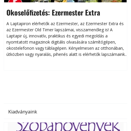
Okoselőfizetés: Ezermester Extra
A Laptapiron elérhetők az Ezermester, az Ezermester Extra és
az Ezermester Old Timer lapszámai, visszamenőleg is! A
Laptapir új, innovatív, praktikus és egyedi megoldás a
L
nyomtatott magazinok digitális olvasására számítógépen,
okostelefonon vagy táblagépen. Kényelmesen az otthonában,
útközben vagy nyaralás, pihenés alatt is elérhetők lapszámaink.
ú
Bárhol, bármikor, akár külföldön élve vagy dolgozva is
B
olvashatók az Ezermester lapszámai. A Laptapir kényelmes
megoldás, mert: – t
Kiadványaink