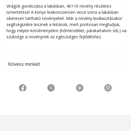
Virágok gondozása a lakásban, 40+10 növény részletes
ismertetése! A könyv lexikonszerűen veszi sorra a lakásban
s
sikeresen tart­ha­tó növényeket. Már a növény kiválasztásakor
h
segítségünkre lesznek a leírások, mert pontosan megtudjuk,
k
hogy milyen körülményekre (hőmérséklet, páratartalom stb.) van
szüksége a növénynek az egészséges fejlődéshez.
t
Kövess minket