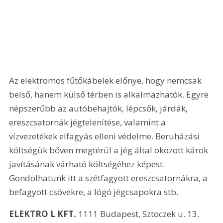
Az elektromos fűtőkábelek előnye, hogy nemcsak 
belső, hanem külső térben is alkalmazhatók. Egyre 
népszerűbb az autóbehajtók, lépcsők, járdák, 
ereszcsatornák jégtelenítése, valamint a 
vízvezetékek elfagyás elleni védelme. Beruházási 
költségük bőven megtérül a jég által okozott károk 
javításának várható költségéhez képest. 
Gondolhatunk itt a szétfagyott ereszcsatornákra, a 
befagyott csövekre, a lógó jégcsapokra stb. 
ELEKTRO L KFT.
 1111 Budapest, Sztoczek u. 13. 