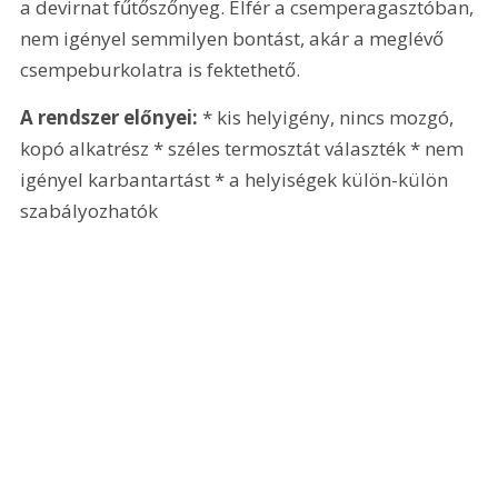
a devirnat fűtőszőnyeg. Elfér a csemperagasztóban, 
nem igényel semmilyen bontást, akár a meglévő 
csempeburkolatra is fektethető.
A rendszer előnyei:
 * kis helyigény, nincs mozgó, 
kopó alkatrész * széles termosztát választék * nem 
igényel karbantartást * a helyiségek külön-külön 
szabályozhatók