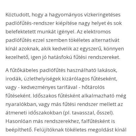
Köztudott, hogy a hagyományos vízkeringetéses 
padlófűtés-rendszer kiépítése nagy helyet és sok 
belefektetett munkát igényel. Az elektromos 
padlófűtés ezzel szemben tökéletes alternatívát 
kínál azoknak, akik kedvelik az egyszerű, könnyen 
kezelhető, igen jó hatásfokú fűtési rendszereket.
A fűtőkábeles padlófűtés használható lakások, 
irodák, üzlethelyiségek kizárólagos fűtéseként, 
vagy - kedvezményes tarifával - hőtárolós 
fűtéseként. Időszakos fűtésként alkalmazható még 
nyaralókban, vagy más fűtési rendszer mellett az 
átmeneti időszakokban (pl. tavasszal, ősszel). 
Hasonlóan más rendszerekhez, falfűtésként is 
beépíthető. Felújítóknak tökéletes megoldást kínál 