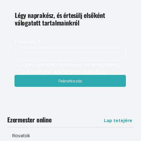
Légy naprakész, és értesülj elsőként
válogatott tartalmainkról
E-mail cím
*
Igen, szeretnék feliratkozni, és elfogadom az 
adatkezelést. 
Adatvédelmi tájékoztató
Feliratkozás
Ezermester online
Lap tetejére
Rovatok