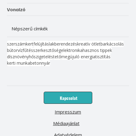
Vonalzó
Népszerű címkék
szerszám
kert
felújítás
lakberendezés
kreatív ötlet
barkácsolás
bútor
víz
fűtés
szerkesztőség
elektronika
hasznos tippek
dísznövény
hőszigetelés
tető
megújuló energia
tisztítás
kerti munka
beton
nyár
Kapcsolat
Impresszum
Médiaajánlat
Adatvédelem