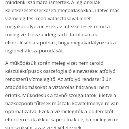
mindenki számára ismertek. A legionellák 
keletkezését szerkezeti megoldásokkal, illetve más 
vízmelegítési mód választásával lehet 
megakadályozni. Ezek az intézkedések mind a 
meleg víz hosszú ideig tartó tárolásának 
elkerülésén alapulnak, hogy megakadályozzák a 
legionellák szaporodását.
A működésük során meleg vizet nem tároló 
készüléktípusok összefoglaló elnevezése: átfolyó 
rendszerű vízmelegítő. Az átfolyó rendszerű ún. 
átadóállomásokat a víztárolás hátrányai nem 
érintik. Működésük a távhő-szolgáltatók, illetve a 
házközponti fűtések műszaki követelményeire van 
optimalizálva. Ezek a vízmelegítők a bojlerektől 
eltérően csak akkor kapcsolnak be, ha meleg vízre 
van szükség, azaz vizet vételeznek.