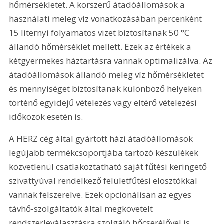
hőmérsékletet. A korszerű átadóállomások a 
használati meleg víz vonatkozásában percenként 
15 liternyi folyamatos vizet biztosítanak 50 °C 
állandó hőmérséklet mellett. Ezek az értékek a 
kétgyermekes háztartásra vannak optimalizálva. Az 
átadóállomások állandó meleg víz hőmérsékletet 
és mennyiséget biztosítanak különböző helyeken 
történő egyidejű vételezés vagy eltérő vételezési 
időközök esetén is.
A HERZ cég által gyártott házi átadóállomások 
legújabb termékcsoportjába tartozó készülékek 
közvetlenül csatlakoztatható saját fűtési keringető 
szivattyúval rendelkező felületfűtési elosztókkal 
vannak felszerelve. Ezek opcionálisan az egyes 
távhő-szolgáltatók által megkövetelt 
rendszerleválasztásra szolgáló hőcserélővel is 