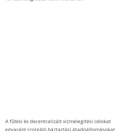
A fűtési és decentralizált vízmelegítési célokat 
egyaránt szolgáló háztartási átadóállomásokat 