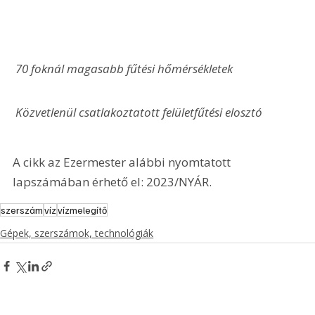
 70 foknál magasabb fűtési hőmérsékletek
 Közvetlenül csatlakoztatott felületfűtési elosztó
A cikk az Ezermester alábbi nyomtatott 
lapszámában érhető el: 2023/NYÁR.
szerszám
víz
vízmelegítő
Gépek, szerszámok, technológiák