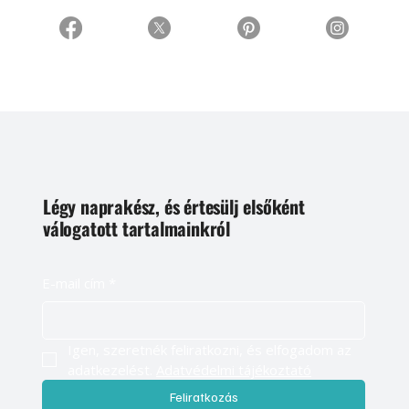
Légy naprakész, és értesülj elsőként
válogatott tartalmainkról
E-mail cím
*
Igen, szeretnék feliratkozni, és elfogadom az 
adatkezelést. 
Adatvédelmi tájékoztató
Feliratkozás