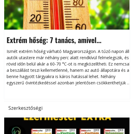
Extrém hőség: 7 tanács, amivel
megóvhatjuk autónkat a nyári károktól
Ismét extrém hőség várható Magyarországon. A tűző napon álló
autók utastere már néhány perc alatt rendkívül felmelegszik, és
rövid időn belül akár a 60-70 °C-ot is megközelítheti. Ez nemcsak
n
a beszállást teszi kellemetlenné, hanem az autó állapotára és a
benne hagyott tárgyakra is káros hatással lehet. Néhány
egyszerű óvintézkedéssel azonban jelentősen csökkenthetjük a
hőség káros hatásait.
l
Szerkesztőségi