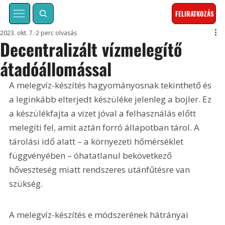
FELIRATKOZÁS
2023. okt. 7.
2 perc olvasás
Decentralizált vízmelegítő
átadóállomással
A melegvíz-készítés hagyományosnak tekinthető és 
a leginkább elterjedt készüléke jelenleg a bojler. Ez 
a készülékfajta a vizet jóval a felhasználás előtt 
melegíti fel, amit aztán forró állapotban tárol. A 
tárolási idő alatt – a környezeti hőmérséklet 
függvényében – óhatatlanul bekövetkező 
hőveszteség miatt rendszeres utánfűtésre van 
szükség.
A melegvíz-készítés e módszerének hátrányai 