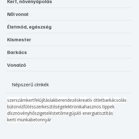
Kert, növényápolás
Női vonal
Életmód, egészség
Kismester
Barkács
Vonalzó
Népszerű címkék
szerszám
kert
felújítás
lakberendezés
kreatív ötlet
barkácsolás
bútor
víz
fűtés
szerkesztőség
elektronika
hasznos tippek
dísznövény
hőszigetelés
tető
megújuló energia
tisztítás
kerti munka
beton
nyár