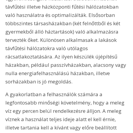
távfűtési illetve házközponti fűtési hálózatokban 
való használatra és optimalizálták. Elsősorban 
többszintes társasházakban (két felnőttből és két 
gyermekből álló háztartások) való alkalmazásra 
tervezték őket. Különösen alkalmasak a lakások 
távfűtési hálózatokra való utólagos 
rácsatlakoztatására. Az ilyen készülék újépítésű 
házakban, például passzívházakban, alacsony vagy 
nulla energiafelhasználású házakban, illetve 
sorházakban is jó megoldás.
A gyakorlatban a felhasználók számára a 
legfontosabb minőségi követelmény, hogy a meleg 
víz egy percen belül rendelkezésre álljon. A meleg 
víznek a használat teljes ideje alatt el kell érnie, 
illetve tartania kell a kívánt vagy előre beállított 