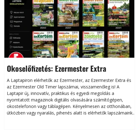
Okoselőfizetés: Ezermester Extra
A Laptapiron elérhetők az Ezermester, az Ezermester Extra és
az Ezermester Old Timer lapszámai, visszamenőleg is! A
Laptapir új, innovatív, praktikus és egyedi megoldás a
L
nyomtatott magazinok digitális olvasására számítógépen,
okostelefonon vagy táblagépen. Kényelmesen az otthonában,
útközben vagy nyaralás, pihenés alatt is elérhetők lapszámaink.
ú
Bárhol, bármikor, akár külföldön élve vagy dolgozva is
B
olvashatók az Ezermester lapszámai. A Laptapir kényelmes
megoldás, mert: – t