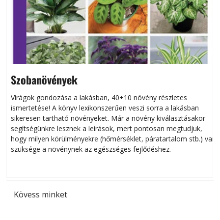
Szobanövények
Virágok gondozása a lakásban, 40+10 növény részletes
ismertetése! A könyv lexikonszerűen veszi sorra a lakásban
s
sikeresen tart­ha­tó növényeket. Már a növény kiválasztásakor
h
segítségünkre lesznek a leírások, mert pontosan megtudjuk,
k
hogy milyen körülményekre (hőmérséklet, páratartalom stb.) van
szüksége a növénynek az egészséges fejlődéshez.
t
Kövess minket