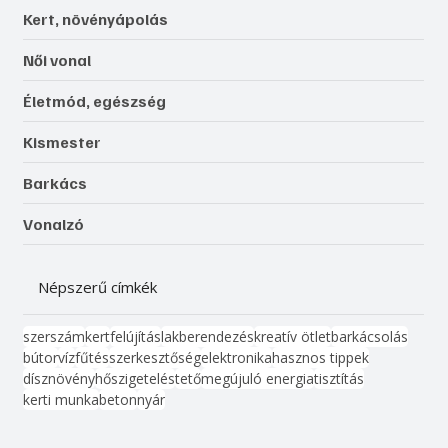
Kert, növényápolás
Női vonal
Életmód, egészség
Kismester
Barkács
Vonalzó
Népszerű címkék
szerszám
kert
felújítás
lakberendezés
kreatív ötlet
barkácsolás
bútor
víz
fűtés
szerkesztőség
elektronika
hasznos tippek
dísznövény
hőszigetelés
tető
megújuló energia
tisztítás
kerti munka
beton
nyár