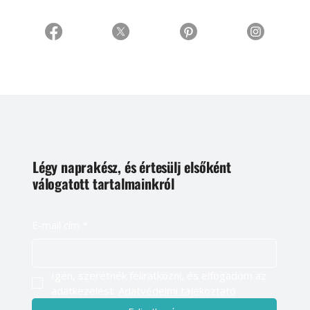
Légy naprakész, és értesülj elsőként
válogatott tartalmainkról
E-mail cím
*
Igen, szeretnék feliratkozni, és elfogadom az 
adatkezelést. 
Adatvédelmi tájékoztató