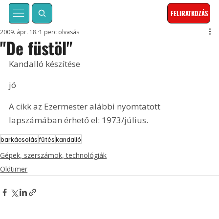
FELIRATKOZÁS
2009. ápr. 18.
1 perc olvasás
"De füstöl"
Kandalló készítése
jó
A cikk az Ezermester alábbi nyomtatott 
lapszámában érhető el: 1973/július.
barkácsolás
fűtés
kandalló
Gépek, szerszámok, technológiák
Oldtimer