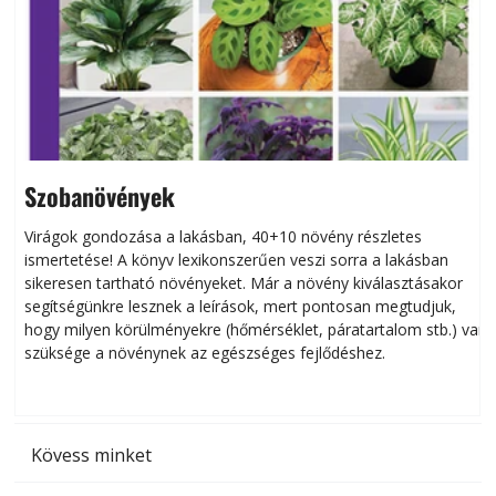
Szobanövények
Virágok gondozása a lakásban, 40+10 növény részletes
ismertetése! A könyv lexikonszerűen veszi sorra a lakásban
s
sikeresen tart­ha­tó növényeket. Már a növény kiválasztásakor
h
segítségünkre lesznek a leírások, mert pontosan megtudjuk,
k
hogy milyen körülményekre (hőmérséklet, páratartalom stb.) van
szüksége a növénynek az egészséges fejlődéshez.
t
Kövess minket