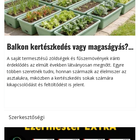
Balkon kertészkedés vagy magaságyás?
Helytakarékos kertészkedés
A saját termesztésű zöldségek és fűszernövények iránti
érdeklődés az elmúlt években látványosan megnőtt. Egyre
többen szeretnék tudni, honnan származik az élelmiszer az
l
asztalukra, miközben a kertészkedés sokak számára
kikapcsolódást és feltöltődést is jelent.
é
d
Szerkesztőségi