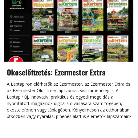
Okoselőfizetés: Ezermester Extra
A Laptapiron elérhetők az Ezermester, az Ezermester Extra és
az Ezermester Old Timer lapszámai, visszamenőleg is! A
Laptapir új, innovatív, praktikus és egyedi megoldás a
L
nyomtatott magazinok digitális olvasására számítógépen,
okostelefonon vagy táblagépen. Kényelmesen az otthonában,
útközben vagy nyaralás, pihenés alatt is elérhetők lapszámaink.
ú
Bárhol, bármikor, akár külföldön élve vagy dolgozva is
B
olvashatók az Ezermester lapszámai. A Laptapir kényelmes
megoldás, mert: – t