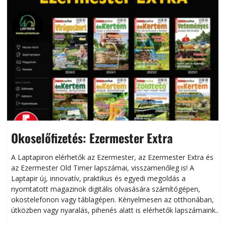
Okoselőfizetés: Ezermester Extra
A Laptapiron elérhetők az Ezermester, az Ezermester Extra és
az Ezermester Old Timer lapszámai, visszamenőleg is! A
Laptapir új, innovatív, praktikus és egyedi megoldás a
L
nyomtatott magazinok digitális olvasására számítógépen,
okostelefonon vagy táblagépen. Kényelmesen az otthonában,
útközben vagy nyaralás, pihenés alatt is elérhetők lapszámaink.
ú
Bárhol, bármikor, akár külföldön élve vagy dolgozva is
B