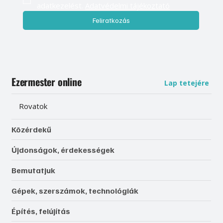
adatkezelést. 
Adatvédelmi tájékoztató
Feliratkozás
Ezermester online
Lap tetejére
Rovatok
Közérdekű
Újdonságok, érdekességek
Bemutatjuk
Gépek, szerszámok, technológiák
Építés, felújítás