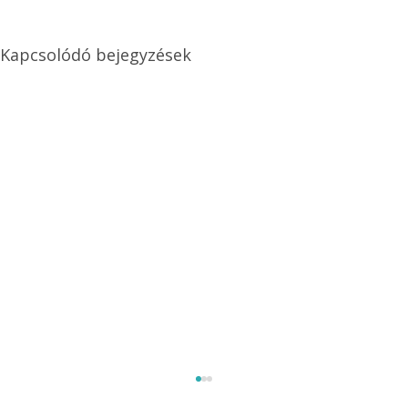
Kapcsolódó bejegyzések
Méretezett kétéltű antenna