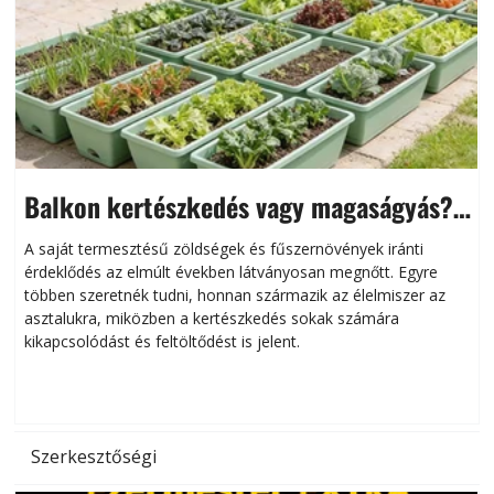
Balkon kertészkedés vagy magaságyás?
Helytakarékos kertészkedés
A saját termesztésű zöldségek és fűszernövények iránti
érdeklődés az elmúlt években látványosan megnőtt. Egyre
többen szeretnék tudni, honnan származik az élelmiszer az
l
asztalukra, miközben a kertészkedés sokak számára
kikapcsolódást és feltöltődést is jelent.
é
d
Szerkesztőségi