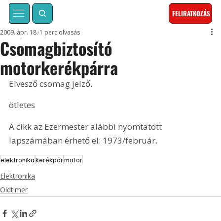
FELIRATKOZÁS
2009. ápr. 18.
1 perc olvasás
Csomagbiztosító
motorkerékpárra
Elvesző csomag jelző.
ötletes
A cikk az Ezermester alábbi nyomtatott 
lapszámában érhető el: 1973/február.
elektronika
kerékpár
motor
Elektronika
Oldtimer