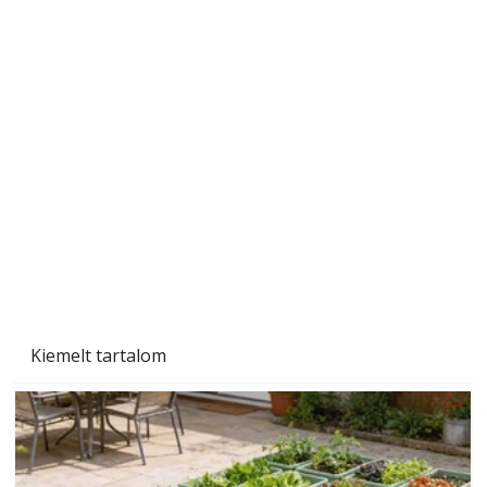
Az Ezermester 1980/9. számában bemutatott
"Kétéltű antenna" nagy érdeklődést váltott ki.
Szerzőjéhez sokan fordultak levelükkel és
személyesen is. Önzetlenül segített
mindenkinek, így több helyhez köt
Kiemelt tartalom