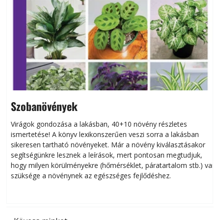
Szobanövények
Virágok gondozása a lakásban, 40+10 növény részletes
ismertetése! A könyv lexikonszerűen veszi sorra a lakásban
s
sikeresen tart­ha­tó növényeket. Már a növény kiválasztásakor
h
segítségünkre lesznek a leírások, mert pontosan megtudjuk,
k
hogy milyen körülményekre (hőmérséklet, páratartalom stb.) van
szüksége a növénynek az egészséges fejlődéshez.
t