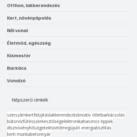
Otthon, lakberendezés
Kert, növényápolás
Női vonal
Életmód, egészség
Kismester
Barkács
Vonalzó
Népszerű címkék
szerszám
kert
felújítás
lakberendezés
kreatív ötlet
barkácsolás
bútor
víz
fűtés
szerkesztőség
elektronika
hasznos tippek
dísznövény
hőszigetelés
tető
megújuló energia
tisztítás
kerti munka
beton
nyár