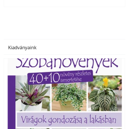
olvashatók az Ezermester lapszámai. A Laptapir kényelmes
megoldás, mert: – t
Kiadványaink