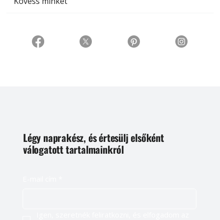
Kövess minket
Légy naprakész, és értesülj elsőként
válogatott tartalmainkról
E-mail cím
*
Igen, szeretnék feliratkozni, és elfogadom az 