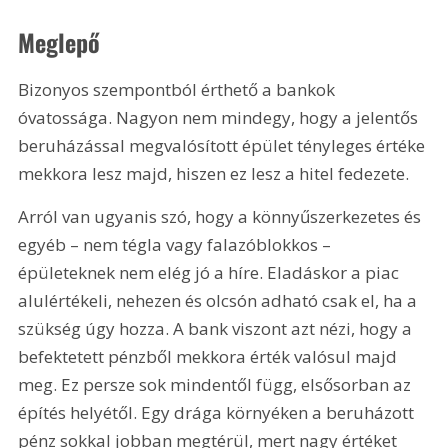
Meglepő
Bizonyos szempontból érthető a bankok 
óvatossága. Nagyon nem mindegy, hogy a jelentős 
beruházással megvalósított épület tényleges értéke 
mekkora lesz majd, hiszen ez lesz a hitel fedezete.
Arról van ugyanis szó, hogy a könnyűszerkezetes és 
egyéb – nem tégla vagy falazóblokkos – 
épületeknek nem elég jó a híre. Eladáskor a piac 
alulértékeli, nehezen és olcsón adható csak el, ha a 
szükség úgy hozza. A bank viszont azt nézi, hogy a 
befektetett pénzből mekkora érték valósul majd 
meg. Ez persze sok mindentől függ, elsősorban az 
építés helyétől. Egy drága környéken a beruházott 
pénz sokkal jobban megtérül, mert nagy értéket 