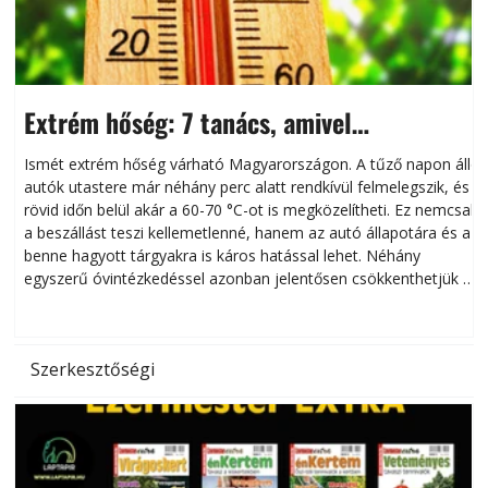
Extrém hőség: 7 tanács, amivel
megóvhatjuk autónkat a nyári károktól
Ismét extrém hőség várható Magyarországon. A tűző napon álló
autók utastere már néhány perc alatt rendkívül felmelegszik, és
rövid időn belül akár a 60-70 °C-ot is megközelítheti. Ez nemcsak
n
a beszállást teszi kellemetlenné, hanem az autó állapotára és a
benne hagyott tárgyakra is káros hatással lehet. Néhány
egyszerű óvintézkedéssel azonban jelentősen csökkenthetjük a
hőség káros hatásait.
l
Szerkesztőségi