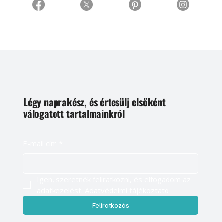
Légy naprakész, és értesülj elsőként
válogatott tartalmainkról
E-mail cím
*
Igen, szeretnék feliratkozni, és elfogadom az 
adatkezelést. 
Adatvédelmi tájékoztató
Feliratkozás