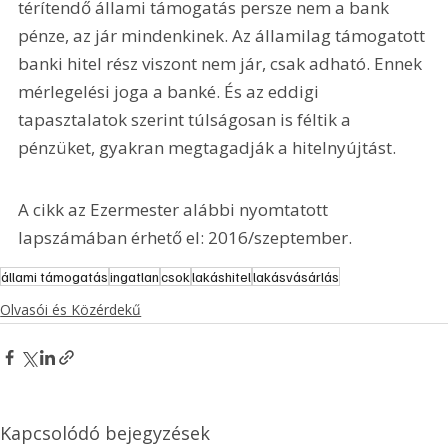
térítendő állami támogatás persze nem a bank 
pénze, az jár mindenkinek. Az államilag támogatott 
banki hitel rész viszont nem jár, csak adható. Ennek 
mérlegelési joga a banké. És az eddigi 
tapasztalatok szerint túlságosan is féltik a 
pénzüket, gyakran megtagadják a hitelnyújtást.
A cikk az Ezermester alábbi nyomtatott 
lapszámában érhető el: 2016/szeptember.
állami támogatás
ingatlan
csok
lakáshitel
lakásvásárlás
Olvasói és Közérdekű
Kapcsolódó bejegyzések