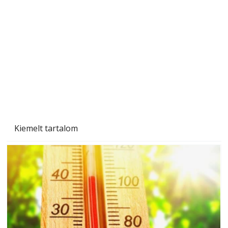
Naptej vagy napolaj? Melyiket válasszuk, és
miben különböznek?
Kiemelt tartalom