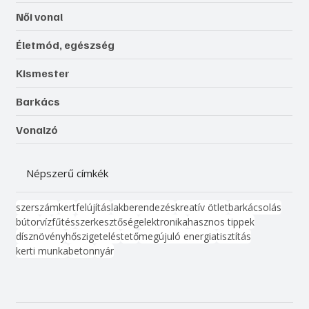
Női vonal
Életmód, egészség
Kismester
Barkács
Vonalzó
Népszerű címkék
szerszám
kert
felújítás
lakberendezés
kreatív ötlet
barkácsolás
bútor
víz
fűtés
szerkesztőség
elektronika
hasznos tippek
dísznövény
hőszigetelés
tető
megújuló energia
tisztítás
kerti munka
beton
nyár