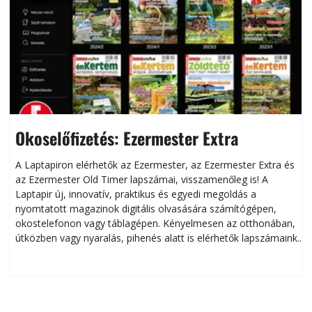
Okoselőfizetés: Ezermester Extra
A Laptapiron elérhetők az Ezermester, az Ezermester Extra és
az Ezermester Old Timer lapszámai, visszamenőleg is! A
Laptapir új, innovatív, praktikus és egyedi megoldás a
L
nyomtatott magazinok digitális olvasására számítógépen,
okostelefonon vagy táblagépen. Kényelmesen az otthonában,
útközben vagy nyaralás, pihenés alatt is elérhetők lapszámaink.
ú
Bárhol, bármikor, akár külföldön élve vagy dolgozva is
B
olvashatók az Ezermester lapszámai. A Laptapir kényelmes
megoldás, mert: – t