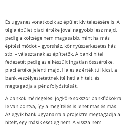
És ugyanez vonatkozik az épület kivitelezésére is. A 
tégla épület piaci értéke jóval nagyobb lesz majd, 
pedig a költsége nem magasabb, mint ha más 
építési módot – gyorsház, könnyűszerkezetes ház 
stb. – választanak az építtetők. A banki hitel 
fedezetét pedig az elkészült ingatlan összértéke, 
piaci értéke jelenti majd. Ha ez az érték túl kicsi, a 
bank veszélyeztetettnek ítélheti a hitelt, és 
megtagadja a pénz folyósítását.
A bankok mérlegelési jogköre sokszor bankfiókokra 
le van bontva, így a megítélés is lehet más és más. 
Az egyik bank ugyanarra a projektre megtagadja a 
hitelt, egy másik esetleg nem. A vissza nem 