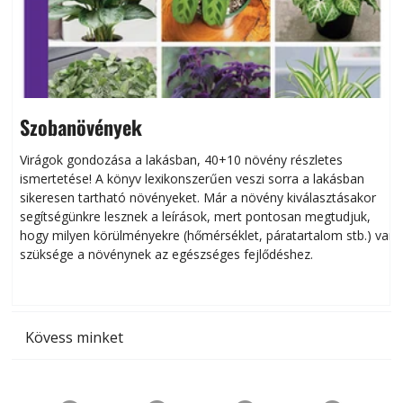
Szobanövények
Virágok gondozása a lakásban, 40+10 növény részletes
ismertetése! A könyv lexikonszerűen veszi sorra a lakásban
s
sikeresen tart­ha­tó növényeket. Már a növény kiválasztásakor
h
segítségünkre lesznek a leírások, mert pontosan megtudjuk,
k
hogy milyen körülményekre (hőmérséklet, páratartalom stb.) van
szüksége a növénynek az egészséges fejlődéshez.
t
Kövess minket