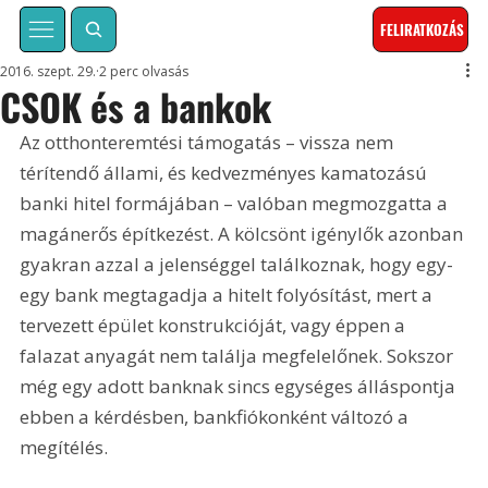
FELIRATKOZÁS
2016. szept. 29.
2 perc olvasás
CSOK és a bankok
Az otthonteremtési támogatás – vissza nem 
térítendő állami, és kedvezményes kamatozású 
banki hitel formájában – valóban megmozgatta a 
magánerős építkezést. A kölcsönt igénylők azonban 
gyakran azzal a jelenséggel találkoznak, hogy egy-
egy bank megtagadja a hitelt folyósítást, mert a 
tervezett épület konstrukcióját, vagy éppen a 
falazat anyagát nem találja megfelelőnek. Sokszor 
még egy adott banknak sincs egységes álláspontja 
ebben a kérdésben, bankfiókonként változó a 
megítélés.