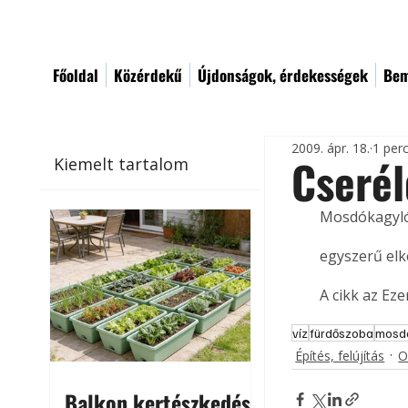
Főoldal
Közérdekű
Újdonságok, érdekességek
Bem
2009. ápr. 18.
1 per
Cseré
Kiemelt tartalom
Mosdókagyló
egyszerű elk
A cikk az Ez
víz
fürdőszoba
mosd
Építés, felújítás
O
Balkon kertészkedés