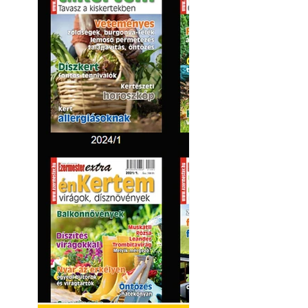
Betonjárda készít
készül tartós bet