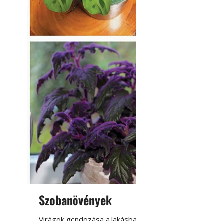
Szobanövények
Virágoskert: k
teraszon, laká
Virágok gondozása a lakásban,