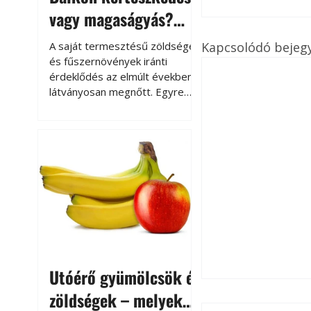
vagy magaságyás?
Helytakarékos
Kapcsolódó bejeg
A saját termesztésű zöldségek
kertészkedés
és fűszernövények iránti
érdeklődés az elmúlt években
látványosan megnőtt. Egyre
többen szeretnék tudni, honnan
származik az élelmiszer az
asztalukra, miközben a
kertészkedés sokak számára
kikapcsolódást és feltöltődést
is jelent.
Utóérő gyümölcsök és
zöldségek – melyek