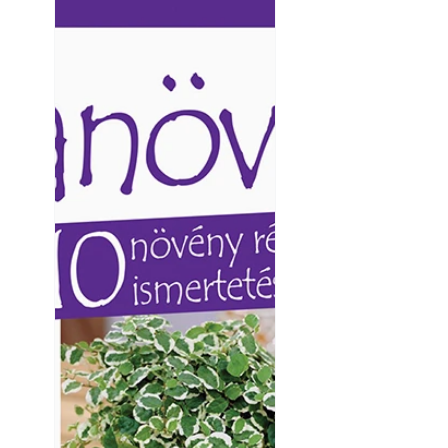
Ezermester lapszámai. A
Ezermester lapszámai
Laptapir kényelmes megoldás,
Laptapir kényelmes 
mert: – t
mert: – t