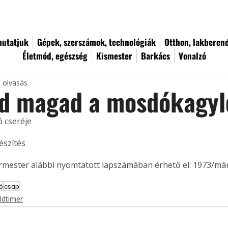
utatjuk
Gépek, szerszámok, technológiák
Otthon, lakberen
Életmód, egészség
Kismester
Barkács
Vonalzó
c olvasás
ld magad a mosdókagyl
 cseréje
észítés
ermester alábbi nyomtatott lapszámában érhető el: 1973/már
ó
csap
ldtimer