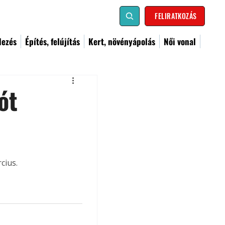
FELIRATKOZÁS
dezés
Építés, felújítás
Kert, növényápolás
Női vonal
ót
cius.