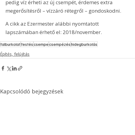
pedig víz érheti az új csempét, érdemes extra 
megerősítésről – vízzáró rétegről – gondoskodni.
A cikk az Ezermester alábbi nyomtatott 
lapszámában érhető el: 2018/november.
falburkolat
festés
csempe
csempézés
hidegburkolás
Építés, felújítás
Kapcsolódó bejegyzések