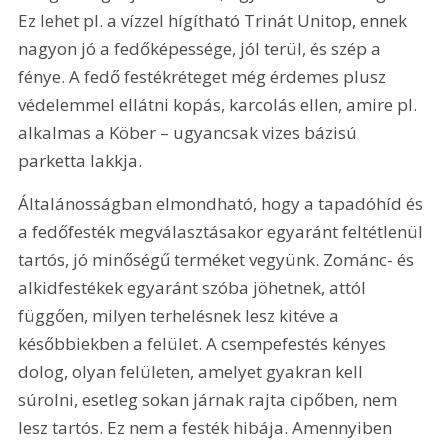
Ez lehet pl. a vízzel hígítható Trinát Unitop, ennek 
nagyon jó a fedőképessége, jól terül, és szép a 
fénye. A fedő festékréteget még érdemes plusz 
védelemmel ellátni kopás, karcolás ellen, amire pl. 
alkalmas a Köber – ugyancsak vizes bázisú 
parketta lakkja.
Általánosságban elmondható, hogy a tapadóhíd és 
a fedőfesték megválasztásakor egyaránt feltétlenül 
tartós, jó minőségű terméket vegyünk. Zománc- és 
alkidfestékek egyaránt szóba jöhetnek, attól 
függően, milyen terhelésnek lesz kitéve a 
későbbiekben a felület. A csempefestés kényes 
dolog, olyan felületen, amelyet gyakran kell 
súrolni, esetleg sokan járnak rajta cipőben, nem 
lesz tartós. Ez nem a festék hibája. Amennyiben 