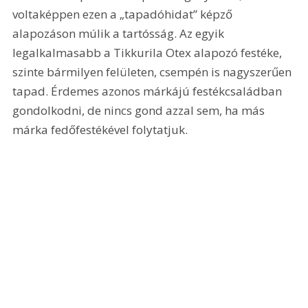
voltaképpen ezen a „tapadó­hidat” képző 
alapozáson múlik a tartósság. Az egyik 
legalkalmasabb a Tikkurila Otex alapozó festéke, 
szinte bármilyen felületen, csempén is nagyszerűen 
tapad. Érdemes azonos márkájú festékcsaládban 
gondolkodni, de nincs gond azzal sem, ha más 
márka fedőfestékével folytatjuk.