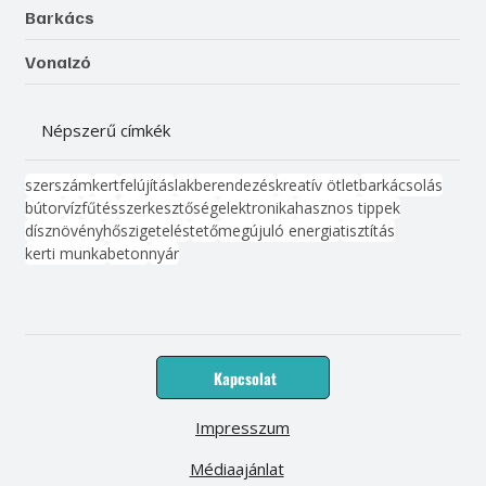
Barkács
Vonalzó
Népszerű címkék
szerszám
kert
felújítás
lakberendezés
kreatív ötlet
barkácsolás
bútor
víz
fűtés
szerkesztőség
elektronika
hasznos tippek
dísznövény
hőszigetelés
tető
megújuló energia
tisztítás
kerti munka
beton
nyár
Kapcsolat
Impresszum
Médiaajánlat