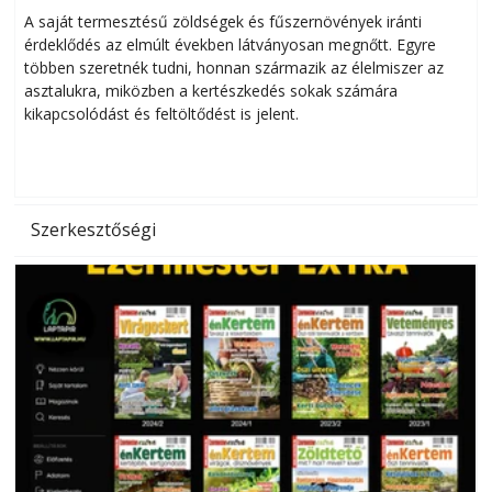
Helytakarékos kertészkedés
A saját termesztésű zöldségek és fűszernövények iránti
érdeklődés az elmúlt években látványosan megnőtt. Egyre
többen szeretnék tudni, honnan származik az élelmiszer az
l
asztalukra, miközben a kertészkedés sokak számára
kikapcsolódást és feltöltődést is jelent.
é
d
Szerkesztőségi