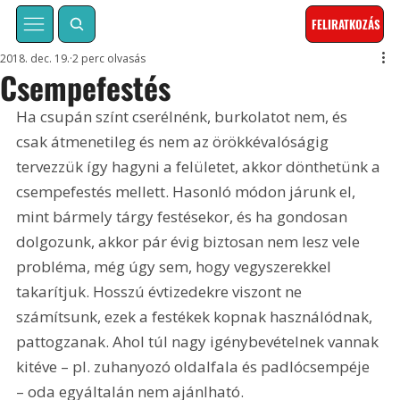
FELIRATKOZÁS
2018. dec. 19.
2 perc olvasás
Csempefestés
Ha csupán színt cserélnénk, burkolatot nem, és 
csak átmenetileg és nem az örökkévalóságig 
tervezzük így hagyni a felületet, akkor dönthetünk a 
csempefestés mellett. Hasonló módon járunk el, 
mint bármely tárgy festésekor, és ha gondosan 
dolgozunk, akkor pár évig biztosan nem lesz vele 
probléma, még úgy sem, hogy vegyszerekkel 
takarítjuk. Hosszú évtizedekre viszont ne 
számítsunk, ezek a festékek kopnak használódnak, 
pattogzanak. Ahol túl nagy igénybevételnek vannak 
kitéve – pl. zuhanyozó oldalfala és padlócsempéje 
– oda egyáltalán nem ajánlható.