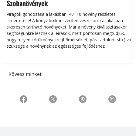
Szobanövények
Virágok gondozása a lakásban, 40+10 növény részletes
ismertetése! A könyv lexikonszerűen veszi sorra a lakásban
s
sikeresen tart­ha­tó növényeket. Már a növény kiválasztásakor
h
segítségünkre lesznek a leírások, mert pontosan megtudjuk,
k
hogy milyen körülményekre (hőmérséklet, páratartalom stb.) van
szüksége a növénynek az egészséges fejlődéshez.
t
Kövess minket