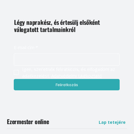
Légy naprakész, és értesülj elsőként
válogatott tartalmainkról
E-mail cím
*
Igen, szeretnék feliratkozni, és elfogadom az 
adatkezelést. 
Adatvédelmi tájékoztató
Feliratkozás
Ezermester online
Lap tetejére