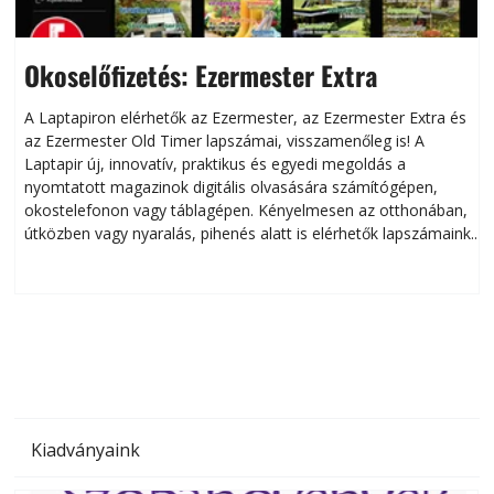
Okoselőfizetés: Ezermester Extra
A Laptapiron elérhetők az Ezermester, az Ezermester Extra és
az Ezermester Old Timer lapszámai, visszamenőleg is! A
Laptapir új, innovatív, praktikus és egyedi megoldás a
L
nyomtatott magazinok digitális olvasására számítógépen,
okostelefonon vagy táblagépen. Kényelmesen az otthonában,
útközben vagy nyaralás, pihenés alatt is elérhetők lapszámaink.
ú
Bárhol, bármikor, akár külföldön élve vagy dolgozva is
B
olvashatók az Ezermester lapszámai. A Laptapir kényelmes
megoldás, mert: – t
Kiadványaink