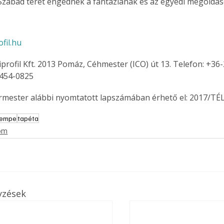
 Szabad teret engednek a fantáziának és az egyedi megoldás
fil.hu
profil Kft. 2013 Pomáz, Céhmester (ICO) út 13. Telefon: +36
 454-0825 
ermester alábbi nyomtatott lapszámában érhető el: 2017/TÉL
sempe
tapéta
lom
yzések