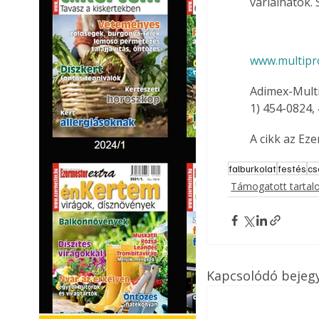
variálhatók.
www.multipro
Adimex-Multi
1) 454-0824,
A cikk az Ez
falburkolat
festés
c
Támogatott tarta
Kapcsolódó bejeg