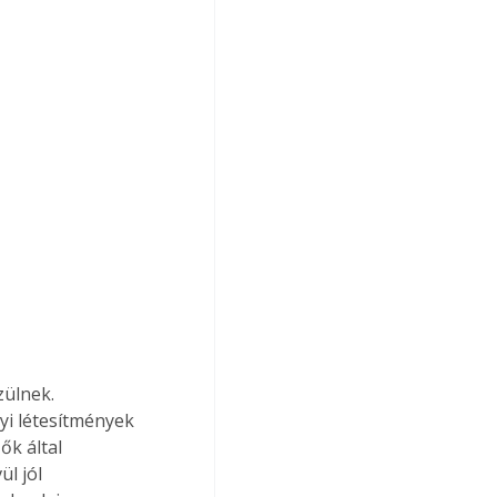
ülnek. 
i létesítmények 
ők által 
l jól 