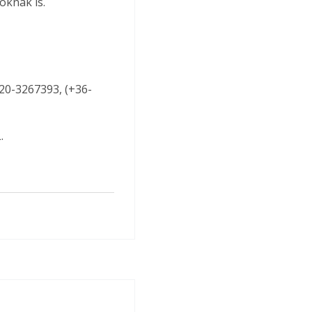
oknak is.
-20-3267393, (+36-
.