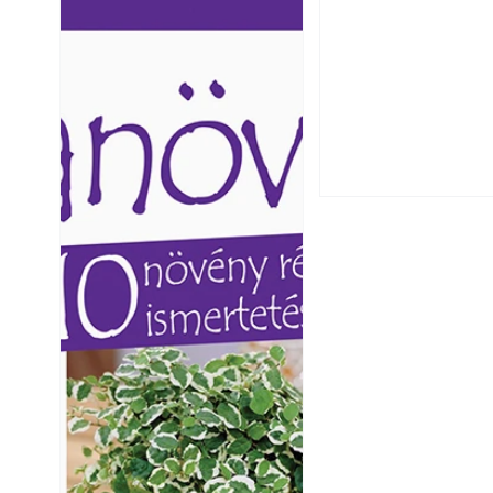
Ezermester lapszámai. A
Ezermester lapszámai
Laptapir kényelmes megoldás,
Laptapir kényelmes 
mert: – t
mert: – t
Hogyan válasszunk
fenntartható kert
A modern épített k