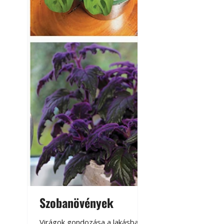
Szobanövények
Virágoskert: k
teraszon, laká
Virágok gondozása a lakásban,