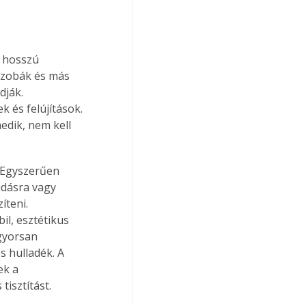
 hosszú 
szobák és más 
dják. 
 és felújítások. 
edik, nem kell 
 Egyszerűen 
udásra vagy 
íteni. 
il, esztétikus 
gyorsan 
 hulladék. A 
ek a 
isztítást.