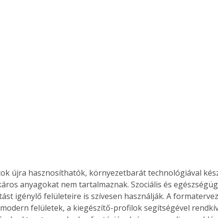
tok újra hasznosíthatók, környezetbarát technológiával kész
áros anyagokat nem tartalmaznak. Szociális és egészségügy
ítást igénylő felületeire is szívesen használják. A formatervez
odern felületek, a kiegészítő-profilok segítségével rendkívü