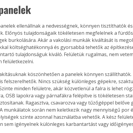
panelek
panelek ellenállnak a nedvességnek, könnyen tisztíthatók és
k. Előnyös tulajdonságaik tökéletesen megfelelnek a fürdő
égek burkolására. Akár a vakolási munkák kiváltását is megol
kal költséghatékonnyá és gyorsabbá tehetők az építkezések
íntartó tulajdonságuk kiváló. Felületük rugalmas, nem vetem
 felületkezelni.
alakításuknak köszönhetően a panelek könnyen szállíthatók.
is felszerelhetők. Nincs szükség különleges gépekre, szakt
zinte minden felületre, akár közvetlenül a falra is lehet rögz
a, OSB lapokra vagy párnafákra felépítve is tökéletesen stab
ztosítanak. Ragasztva, csavarozva vagy tűzőgéppel belőve 
 A munkálatok során nem keletkezik nagy mennyiségű por és
elyiségek szinte azonnal használatba vehetők. A kész felület
 sem igényelnek különleges karbantartást vagy időigényes t