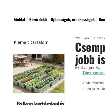
Főoldal
Közérdekű
Újdonságok, érdekességek
Bem
2018. jan. 8.
1 perc 
Csempe
Kiemelt tartalom
jobb i
Frissítve:
jún. 30.
Támogatott 
A Multiprofil
mennyezetbur
Balkon kertészkedés