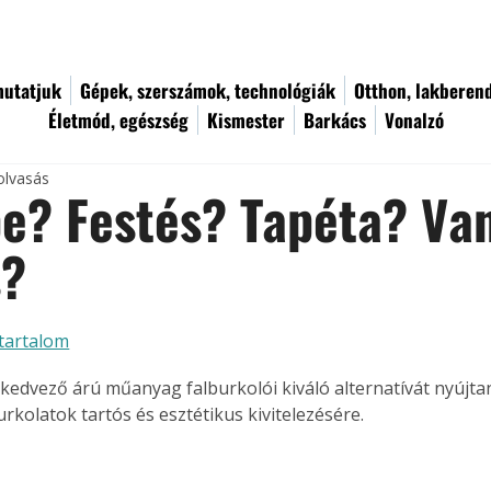
utatjuk
Gépek, szerszámok, technológiák
Otthon, lakberen
Életmód, egészség
Kismester
Barkács
Vonalzó
olvasás
? Festés? Tapéta? Van
s?
tartalom
 kedvező árú műanyag falburkolói kiváló alternatívát nyújtan
kolatok tartós és esztétikus kivitelezésére.