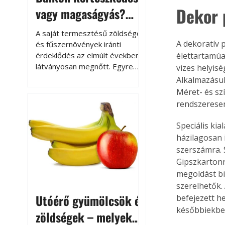
Dekor 
vagy magaságyás?
Helytakarékos
A saját termesztésű zöldségek
kertészkedés
A dekoratív 
és fűszernövények iránti
érdeklődés az elmúlt években
élettartamúa
látványosan megnőtt. Egyre
vizes helyis
többen szeretnék tudni, honnan
Alkalmazásuk
származik az élelmiszer az
Méret- és sz
asztalukra, miközben a
rendszeresen
kertészkedés sokak számára
kikapcsolódást és feltöltődést
Speciális ki
is jelent.
házilagosan 
szerszámra. S
Gipszkartonr
megoldást bi
szerelhetők.
Utóérő gyümölcsök és
befejezett h
későbbiekben
zöldségek – melyek