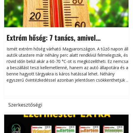
Extrém hőség: 7 tanács, amivel
megóvhatjuk autónkat a nyári károktól
Ismét extrém hőség várható Magyarországon. A tűző napon álló
autók utastere már néhány perc alatt rendkívül felmelegszik, és
rövid időn belül akár a 60-70 °C-ot is megközelítheti. Ez nemcsak
n
a beszállást teszi kellemetlenné, hanem az autó állapotára és a
benne hagyott tárgyakra is káros hatással lehet. Néhány
egyszerű óvintézkedéssel azonban jelentősen csökkenthetjük a
hőség káros hatásait.
l
Szerkesztőségi