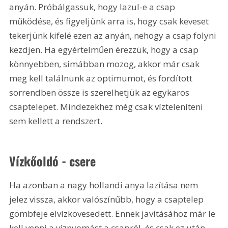
anyán. Próbálgassuk, hogy lazul-e a csap 
működése, és figyeljünk arra is, hogy csak keveset 
tekerjünk kifelé ezen az anyán, nehogy a csap folyni 
kezdjen. Ha egyértelműen érezzük, hogy a csap 
könnyebben, simábban mozog, akkor már csak 
meg kell találnunk az optimumot, és fordított 
sorrendben össze is szerelhetjük az egykaros 
csaptelepet. Mindezekhez még csak vízteleníteni 
sem kellett a rendszert.
Vízkőoldó - csere
Ha azonban a nagy hollandi anya lazítása nem 
jelez vissza, akkor valószínűbb, hogy a csaptelep 
gömbfeje elvízkövesedett. Ennek javításához már le 
kell venni a víznyomást a csapról, és csak ez után 