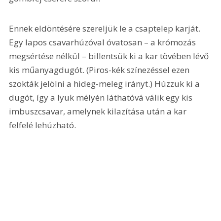
Ennek eldöntésére szereljük le a csaptelep karját. 
Egy lapos csavarhúzóval óvatosan – a krómozás 
megsértése nélkül – billentsük ki a kar tövében lévő 
kis műanyagdugót. (Piros-kék színezéssel ezen 
szokták jelölni a hideg-meleg irányt.) Húzzuk ki a 
dugót, így a lyuk mélyén láthatóvá válik egy kis 
imbuszcsavar, amelynek kilazítása után a kar 
felfelé lehúzható.