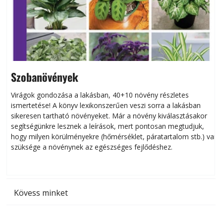
Szobanövények
Virágok gondozása a lakásban, 40+10 növény részletes
ismertetése! A könyv lexikonszerűen veszi sorra a lakásban
s
sikeresen tart­ha­tó növényeket. Már a növény kiválasztásakor
h
segítségünkre lesznek a leírások, mert pontosan megtudjuk,
k
hogy milyen körülményekre (hőmérséklet, páratartalom stb.) van
szüksége a növénynek az egészséges fejlődéshez.
t
Kövess minket