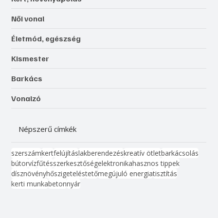
Női vonal
Életmód, egészség
Kismester
Barkács
Vonalzó
Népszerű címkék
szerszám
kert
felújítás
lakberendezés
kreatív ötlet
barkácsolás
bútor
víz
fűtés
szerkesztőség
elektronika
hasznos tippek
dísznövény
hőszigetelés
tető
megújuló energia
tisztítás
kerti munka
beton
nyár