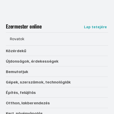
Ezermester online
Lap tetejére
Rovatok
Közérdekű
Újdonságok, érdekességek
Bemutatjuk
Gépek, szerszámok, technológiák
Építés, felújítás
Otthon, lakberendezés
Kert, növényápolás