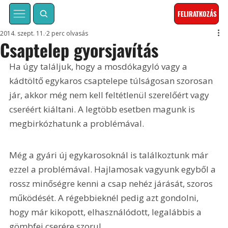
FELIRATKOZÁS
2014. szept. 11.
2 perc olvasás
Csaptelep gyorsjavítás
Ha úgy találjuk, hogy a mosdókagyló vagy a 
kádtöltő egykaros csaptelepe túlságosan szorosan 
jár, akkor még nem kell feltétlenül szerelőért vagy 
cseréért kiáltani. A legtöbb esetben magunk is 
megbirkózhatunk a problémával.
Még a gyári új egykarosoknál is találkoztunk már 
ezzel a problémával. Hajlamosak vagyunk egyből a 
rossz minőségre kenni a csap nehéz járását, szoros 
működését. A régebbieknél pedig azt gondolni, 
hogy már kikopott, elhasználódott, legalábbis a 
gömbfej cserére szorul.