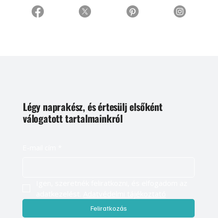
Légy naprakész, és értesülj elsőként
válogatott tartalmainkról
E-mail cím
*
Igen, szeretnék feliratkozni, és elfogadom az 
adatkezelést. 
Adatvédelmi tájékoztató
Feliratkozás