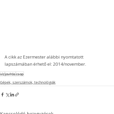
A cikk az Ezermester alábbi nyomtatott 
lapszámában érhető el: 2014/november.
víz
javítás
csap
Gépek, szerszámok, technológiák
Kapcsolódó bejegyzések