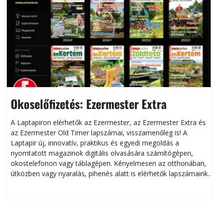
Okoselőfizetés: Ezermester Extra
A Laptapiron elérhetők az Ezermester, az Ezermester Extra és
az Ezermester Old Timer lapszámai, visszamenőleg is! A
Laptapir új, innovatív, praktikus és egyedi megoldás a
L
nyomtatott magazinok digitális olvasására számítógépen,
okostelefonon vagy táblagépen. Kényelmesen az otthonában,
útközben vagy nyaralás, pihenés alatt is elérhetők lapszámaink.
ú
Bárhol, bármikor, akár külföldön élve vagy dolgozva is
B
olvashatók az Ezermester lapszámai. A Laptapir kényelmes
megoldás, mert: – t