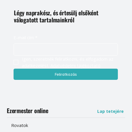
Légy naprakész, és értesülj elsőként
válogatott tartalmainkról
E-mail cím
*
Igen, szeretnék feliratkozni, és elfogadom az 
adatkezelést. 
Adatvédelmi tájékoztató
Feliratkozás
Ezermester online
Lap tetejére
Rovatok