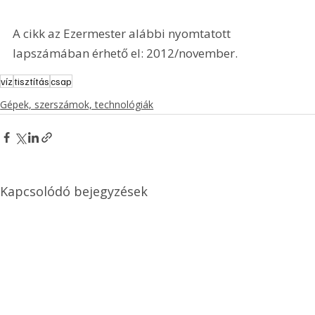
A cikk az Ezermester alábbi nyomtatott 
lapszámában érhető el: 2012/november.
víz
tisztítás
csap
Gépek, szerszámok, technológiák
Kapcsolódó bejegyzések