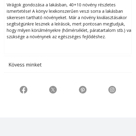
Virágok gondozása a lakásban, 40+10 növény részletes
ismertetése! A könyv lexikonszerűen veszi sorra a lakásban
s
sikeresen tart­ha­tó növényeket. Már a növény kiválasztásakor
h
segítségünkre lesznek a leírások, mert pontosan megtudjuk,
k
hogy milyen körülményekre (hőmérséklet, páratartalom stb.) van
szüksége a növénynek az egészséges fejlődéshez.
t
Kövess minket