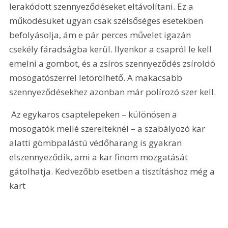
lerakódott szennyeződéseket eltávolítani. Ez a 
működésüket ugyan csak szélsőséges esetekben 
befolyásolja, ám e pár perces művelet igazán 
csekély fáradságba kerül. Ilyenkor a csapról le kell 
emelni a gombot, és a zsíros szennyeződés zsíroldó 
mosogatószerrel letörölhető. A makacsabb 
szennyeződésekhez azonban már polírozó szer kell.
 Az egykaros csaptelepeken – különösen a 
mosogatók mellé szerelteknél – a szabályozó kar 
alatti gömbpalástú védőharang is gyakran 
elszennyeződik, ami a kar finom mozgatását 
gátolhatja. Kedvezőbb esetben a tisztításhoz még a 
kart 