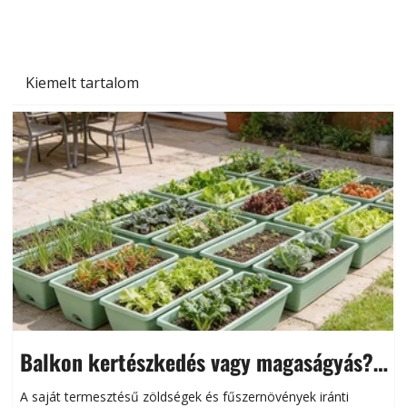
Kiemelt tartalom
Balkon kertészkedés vagy magaságyás?
Helytakarékos kertészkedés
A saját termesztésű zöldségek és fűszernövények iránti