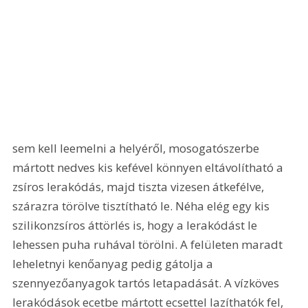
sem kell leemelni a helyéről, mosogatószerbe 
mártott nedves kis kefével könnyen eltávolítható a 
zsíros lerakódás, majd tiszta vizesen átkefélve, 
szárazra törölve tisztítható le. Néha elég egy kis 
szilikonzsíros áttörlés is, hogy a lerakódást le 
lehessen puha ruhával törölni. A felületen maradt 
leheletnyi kenőanyag pedig gátolja a 
szennyezőanyagok tartós letapadását. A vízköves 
lerakódások ecetbe mártott ecsettel lazíthatók fel, 