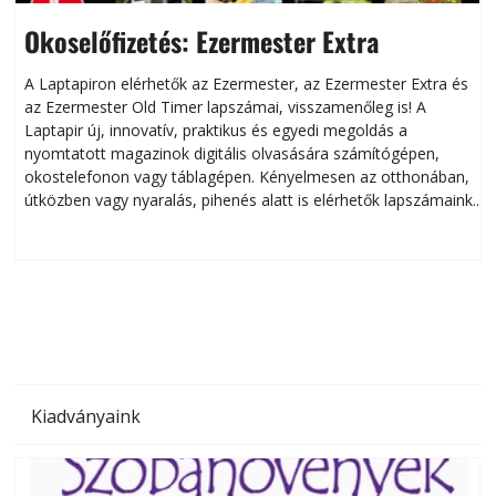
Okoselőfizetés: Ezermester Extra
A Laptapiron elérhetők az Ezermester, az Ezermester Extra és
az Ezermester Old Timer lapszámai, visszamenőleg is! A
Laptapir új, innovatív, praktikus és egyedi megoldás a
L
nyomtatott magazinok digitális olvasására számítógépen,
okostelefonon vagy táblagépen. Kényelmesen az otthonában,
útközben vagy nyaralás, pihenés alatt is elérhetők lapszámaink.
ú
Bárhol, bármikor, akár külföldön élve vagy dolgozva is
B
olvashatók az Ezermester lapszámai. A Laptapir kényelmes
megoldás, mert: – t
Kiadványaink