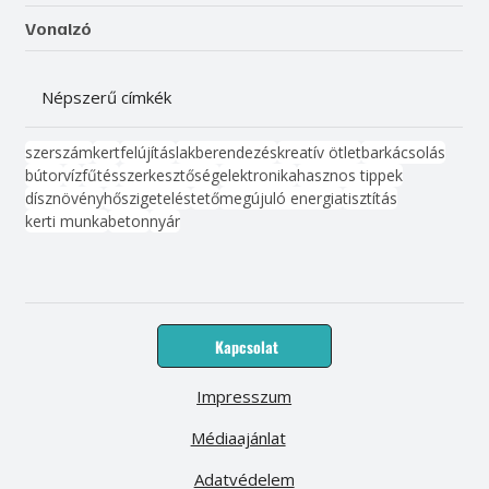
Vonalzó
Népszerű címkék
szerszám
kert
felújítás
lakberendezés
kreatív ötlet
barkácsolás
bútor
víz
fűtés
szerkesztőség
elektronika
hasznos tippek
dísznövény
hőszigetelés
tető
megújuló energia
tisztítás
kerti munka
beton
nyár
Kapcsolat
Impresszum
Médiaajánlat
Adatvédelem