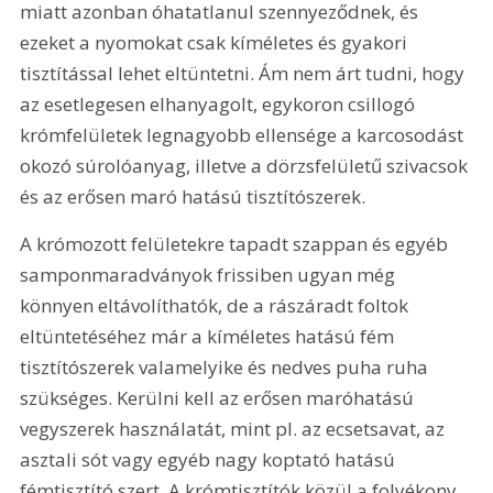
miatt azonban óhatatlanul szennyeződnek, és 
ezeket a nyomokat csak kíméletes és gyakori 
tisztítással lehet eltüntetni. Ám nem árt tudni, hogy 
az esetlegesen elhanyagolt, egykoron csillogó 
krómfelületek legnagyobb ellensége a karcosodást 
okozó súrolóanyag, illetve a dörzsfelületű szivacsok 
és az erősen maró hatású tisztítószerek.
A krómozott felületekre tapadt szappan és egyéb 
samponmaradványok frissiben ugyan még 
könnyen eltávolíthatók, de a rászáradt foltok 
eltüntetéséhez már a kíméletes hatású fém 
tisztítószerek valamelyike és nedves puha ruha 
szükséges. Kerülni kell az erősen maróhatású 
vegyszerek használatát, mint pl. az ecsetsavat, az 
asztali sót vagy egyéb nagy koptató hatású 
fémtisztító szert. A krómtisztítók közül a folyékony 