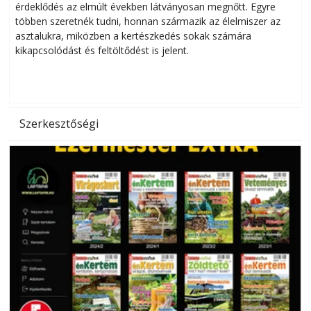
érdeklődés az elmúlt években látványosan megnőtt. Egyre
többen szeretnék tudni, honnan származik az élelmiszer az
l
asztalukra, miközben a kertészkedés sokak számára
kikapcsolódást és feltöltődést is jelent.
é
d
Szerkesztőségi