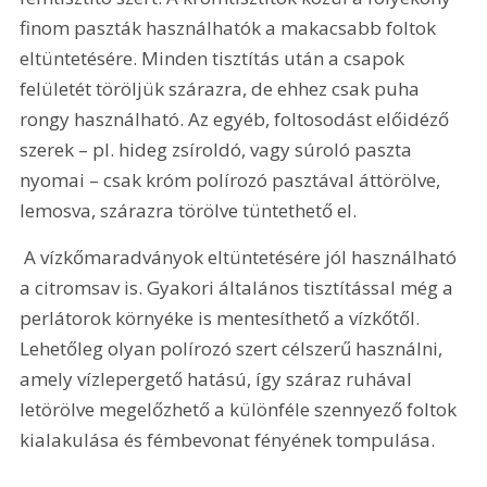
finom paszták használhatók a makacsabb foltok 
eltüntetésére. Minden tisztítás után a csapok 
felületét töröljük szárazra, de ehhez csak puha 
rongy használható. Az egyéb, foltosodást előidéző 
szerek – pl. hideg zsíroldó, vagy súroló paszta 
nyomai – csak króm polírozó pasztával áttörölve, 
lemosva, szárazra törölve tüntethető el.
 A vízkőmaradványok eltüntetésére jól használható 
a citromsav is. Gyakori általános tisztítással még a 
perlátorok környéke is mentesíthető a vízkőtől. 
Lehetőleg olyan polírozó szert célszerű használni, 
amely vízlepergető hatású, így száraz ruhával 
letörölve megelőzhető a különféle szennyező foltok 
kialakulása és fémbevonat fényének tompulása.