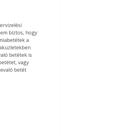
rvizelési 
em biztos, hogy 
miabetétek a 
zaküzletekben 
ló betétek is 
etétet, vagy 
evaló betét 