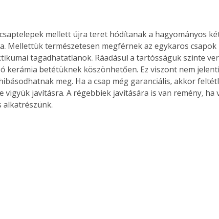
csaptelepek mellett újra teret hódítanak a hagyományos ké
ja. Mellettük természetesen megférnek az egykaros csapok 
ktikumai tagadhatatlanok. Ráadásul a tartósságuk szinte ver
 kerámia betétüknek köszönhetően. Ez viszont nem jelenti 
ibásodhatnak meg. Ha a csap még garanciális, akkor feltétle
e vigyük javításra. A régebbiek javítására is van remény, ha
 alkatrészünk.