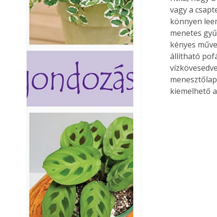
vagy a csapte
könnyen leem
menetes gyűr
kényes művel
állítható po
vízkövesedve
menesztőlapj
kiemelhető a