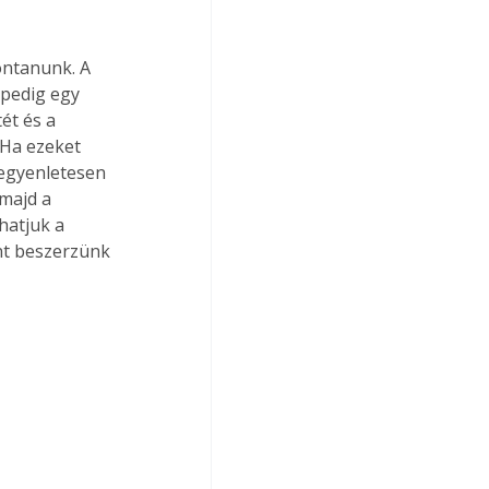
 pedig egy 
ét és a 
 Ha ezeket 
 egyenletesen 
majd a 
hatjuk a 
nt beszerzünk 