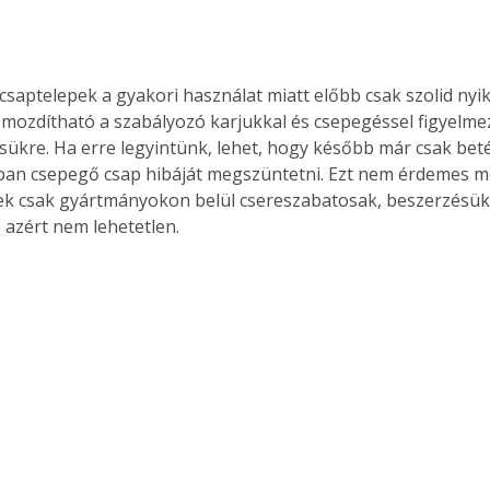
csaptelepek a gyakori használat miatt előbb csak szolid nyi
ozdítható a szabályozó karjukkal és csepegéssel figyelme
ükre. Ha erre legyintünk, lehet, hogy később már csak beté
ban csepegő csap hibáját megszüntetni. Ezt nem érdemes m
ek csak gyártmányokon belül csereszabatosak, beszerzésük
 azért nem lehetetlen. 