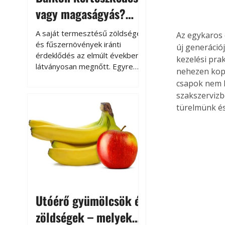
vagy magaságyás?
Helytakarékos
A saját termesztésű zöldségek
Az egykaros 
kertészkedés
és fűszernövények iránti
új generáció
érdeklődés az elmúlt években
kezelési pra
látványosan megnőtt. Egyre
nehezen kopó
többen szeretnék tudni, honnan
csapok nem h
származik az élelmiszer az
szakszervizb
asztalukra, miközben a
türelmünk és
kertészkedés sokak számára
kikapcsolódást és feltöltődést
is jelent.
Utóérő gyümölcsök és
zöldségek – melyek