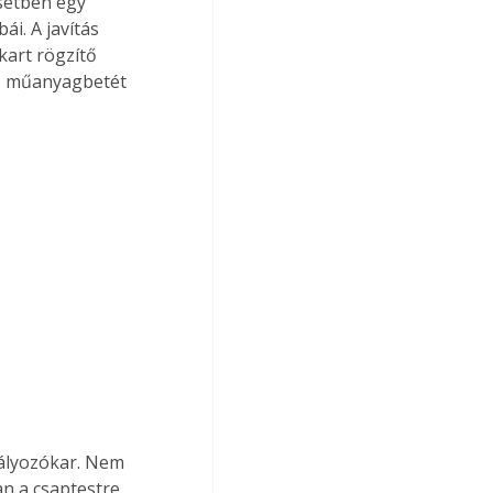
setben egy 
i. A javítás 
kart rögzítő 
is műanyagbetét 
n a csaptestre, 