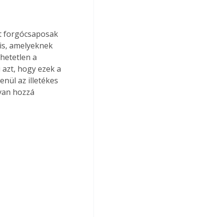
t forgócsaposak 
is, amelyeknek 
hetetlen a 
azt, hogy ezek a 
nül az illetékes 
 van hozzá 