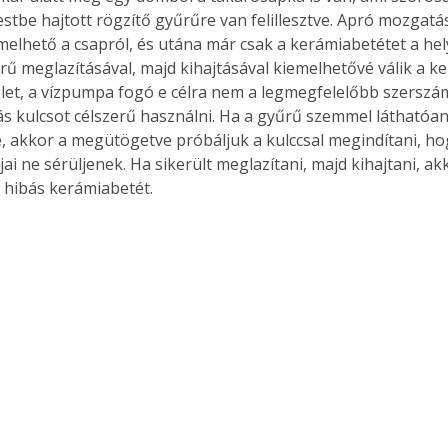
stbe hajtott rögzítő gyűrűre van felillesztve. Apró mozgatás
elhető a csapról, és utána már csak a kerámiabetétet a hel
ű meglazításával, majd kihajtásával kiemelhetővé válik a ke
et, a vízpumpa fogó e célra nem a legmegfelelőbb szerszám
fás kulcsot célszerű használni. Ha a gyűrű szemmel láthatóan
, akkor a megütögetve próbáljuk a kulccsal megindítani, ho
ai ne sérüljenek. Ha sikerült meglazítani, majd kihajtani, ak
 hibás kerámiabetét.