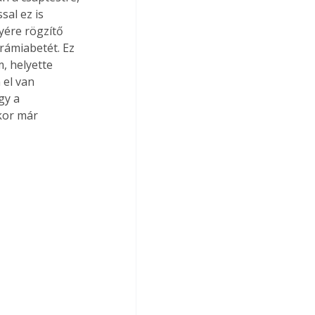
sal ez is 
yére rögzítő 
rámiabetét. Ez 
, helyette 
 el van 
gy a 
kor már 