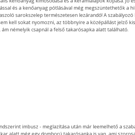
ciális kenőanyag kimosódása és a kerámialapok kopása. Jó e
. A
ítással és a kenőanyag pótlásával még megszüntethetők a hibá
megoldás,
kaszoló sarokszelep természetesen lezárandó! A szabályozó 
sem kell sokat nyomozni, az többnyire a középállást jelző k
k, ám némelyik csapnál a felső takarósapka alatt található.
a kar alatt még egy domború takarósapka is van, ami szorosa