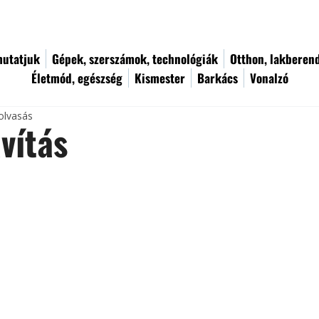
utatjuk
Gépek, szerszámok, technológiák
Otthon, lakberen
Életmód, egészség
Kismester
Barkács
Vonalzó
olvasás
vítás