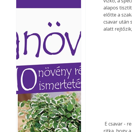
vízkő, a spe
Ezermester lapszámai. A
Ezermester lapszámai
alapos tiszt
Laptapir kényelmes megoldás,
Laptapir kényelmes 
előtte a sza
mert: – t
mert: – t
csavar után 
alatt rejtőzi
 E csavar - rendszerint imbusz - meglazítása után már leemelhető a szabályozókar. Nem 
ritka, hogy 