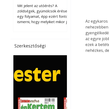
érnek tovább leszedés
Mit jelent az utóérés? A
után?
zöldségek, gyümölcsök érése
egy folyamat, épp ezért fontos
Az egykaros 
ismerni, hogy melyiket mikor jó
nehezebben m
leszedni. Meg kell különböztetni
a gazdasági és a biológiai
gyengélkedés
érettséget. Például a
az egyre job
paradicsomot sokszor
ezek a betét
Szerkesztőségi
gazdasági érettségben, azaz
nehézkes, de
félig éretten szedik le, ezután
utaztatják hosszan, és még
pulton tartható kell legyen.
Utóérik eközben, de nem lesz
olyan ízű, mint amit a saját
kertünkben, biológiai
érettségben szedünk le. Teljes
érettségben szedve nem
tárolható h