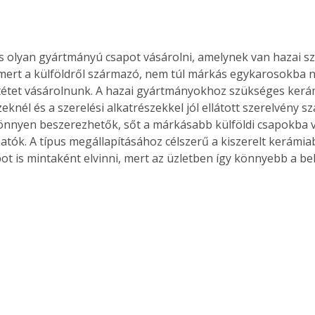
os olyan gyártmányú csapot vásárolni, amelynek van hazai sze
mert a külföldről származó, nem túl márkás egykarosokba n
etétet vásárolnunk. A hazai gyártmányokhoz szükséges kerá
eknél és a szerelési alkatrészekkel jól ellátott szerelvény s
önnyen beszerezhetők, sőt a márkásabb külföldi csapokba va
tók. A típus megállapításához célszerű a kiszerelt kerámiab
ot is mintaként elvinni, mert az üzletben így könnyebb a bel