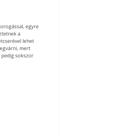
korogással, egyre 
ztetnek a 
tcserével lehet 
egvárni, mert 
 pedig sokszor 