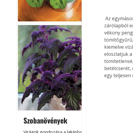
 Az egymáson elcsúszó kerámialapok kenéséhez a betétet tovább kell bontanunk. A 
zárólapból e
vékony pengé
tömítőgyűrű,
kiemelve vízá
eloszlatjuk 
tömítetlenség
betétcserét,
egy teljesen 
Szobanövények
Virágoskert: k
teraszon, laká
Virágok gondozása a lakásban,