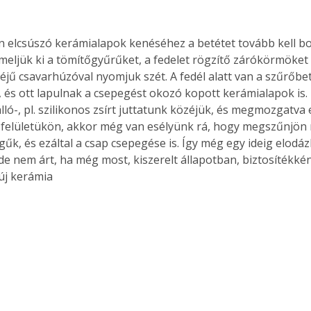
meljük ki a tömítőgyűrűket, a fedelet rögzítő zárókörmöket
jű csavarhúzóval nyomjuk szét. A fedél alatt van a szűrőbet
 és ott lapulnak a csepegést okozó kopott kerámialapok is.
lló-, pl. szilikonos zsírt juttatunk közéjük, és megmozgatva
a felületükön, akkor még van esélyünk rá, hogy megszűnjön 
űk, és ezáltal a csap csepegése is. Így még egy ideig elodáz
 de nem árt, ha még most, kiszerelt állapotban, biztosítékké
új kerámia 
ertben,
Gyógyító növények: a
sban
természet kincsei az