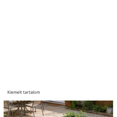
A varrógép és a varrás
Kiemelt tartalom