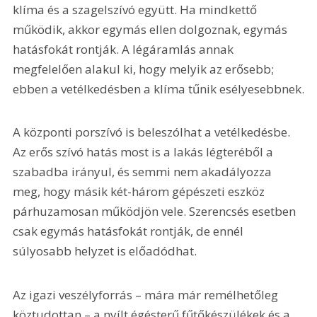
klíma és a szagelszívó együtt. Ha mindkettő 
működik, akkor egymás ellen dolgoznak, egymás 
hatásfokát rontják. A légáramlás annak 
megfelelően alakul ki, hogy melyik az erősebb; 
ebben a vetélkedésben a klíma tűnik esélyesebbnek.
A központi porszívó is beleszólhat a vetélkedésbe. 
Az erős szívó hatás most is a lakás légteréből a 
szabadba irányul, és semmi nem akadályozza 
meg, hogy másik két-három gépészeti eszköz 
párhuzamosan működjön vele. Szerencsés esetben 
csak egymás hatásfokát rontják, de ennél 
súlyosabb helyzet is előadódhat.
Az igazi veszélyforrás – mára már remélhetőleg 
köztudottan – a nyílt égésterű fűtőkészülékek és a 