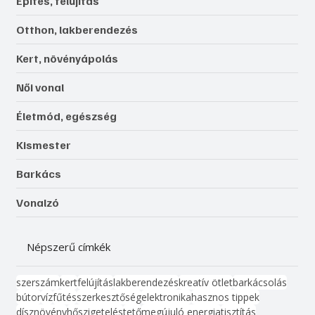
Építés, felújítás
Otthon, lakberendezés
Kert, növényápolás
Női vonal
Életmód, egészség
Kismester
Barkács
Vonalzó
Népszerű címkék
szerszám
kert
felújítás
lakberendezés
kreatív ötlet
barkácsolás
bútor
víz
fűtés
szerkesztőség
elektronika
hasznos tippek
dísznövény
hőszigetelés
tető
megújuló energia
tisztítás