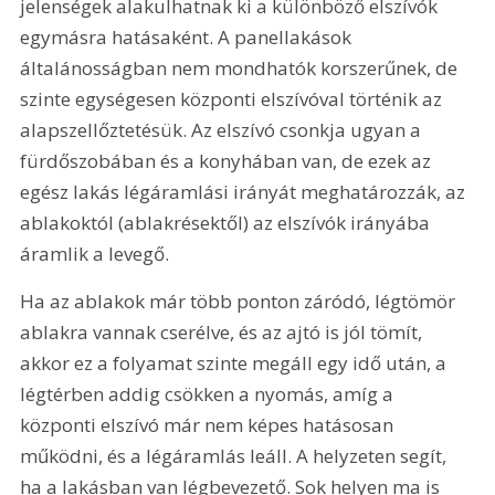
jelenségek alakulhatnak ki a különböző elszívók 
egymásra hatásaként. A panellakások 
általánosságban nem mondhatók korszerűnek, de 
szinte egységesen központi elszívóval történik az 
alapszellőztetésük. Az elszívó csonkja ugyan a 
fürdőszobában és a konyhában van, de ezek az 
egész lakás légáramlási irányát meghatározzák, az 
ablakoktól (ablakrésektől) az elszívók irányába 
áramlik a levegő.
Ha az ablakok már több ponton záródó, légtömör 
ablakra vannak cserélve, és az ajtó is jól tömít, 
akkor ez a folyamat szinte megáll egy idő után, a 
légtérben addig csökken a nyomás, amíg a 
központi elszívó már nem képes hatásosan 
működni, és a légáramlás leáll. A helyzeten segít, 
ha a lakásban van légbevezető. Sok helyen ma is 