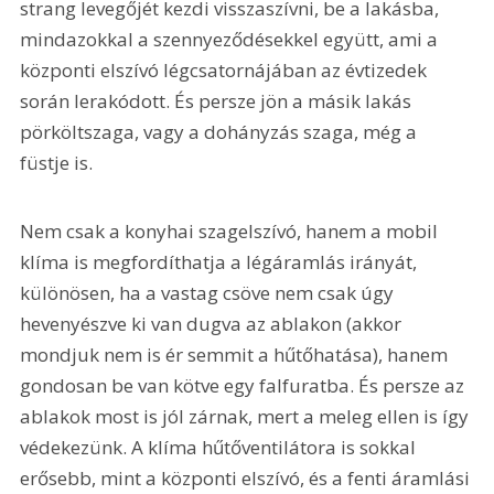
strang levegőjét kezdi visszaszívni, be a lakásba, 
mindazokkal a szennyeződésekkel együtt, ami a 
központi elszívó légcsatornájában az évtizedek 
során lerakódott. És persze jön a másik lakás 
pörköltszaga, vagy a dohányzás szaga, még a 
füstje is.
Nem csak a konyhai szagelszívó, hanem a mobil 
klíma is megfordíthatja a légáramlás irányát, 
különösen, ha a vastag csöve nem csak úgy 
hevenyészve ki van dugva az ablakon (akkor 
mondjuk nem is ér semmit a hűtőhatása), hanem 
gondosan be van kötve egy falfuratba. És persze az 
ablakok most is jól zárnak, mert a meleg ellen is így 
védekezünk. A klíma hűtőventilátora is sokkal 
erősebb, mint a központi elszívó, és a fenti áramlási 