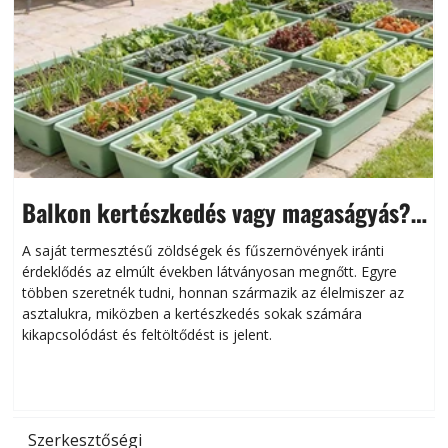
Balkon kertészkedés vagy magaságyás?
Helytakarékos kertészkedés
A saját termesztésű zöldségek és fűszernövények iránti
érdeklődés az elmúlt években látványosan megnőtt. Egyre
többen szeretnék tudni, honnan származik az élelmiszer az
l
asztalukra, miközben a kertészkedés sokak számára
kikapcsolódást és feltöltődést is jelent.
é
d
Szerkesztőségi