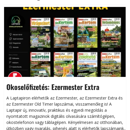
Okoselőfizetés: Ezermester Extra
A Laptapiron elérhetők az Ezermester, az Ezermester Extra és
az Ezermester Old Timer lapszámai, visszamenőleg is! A
Laptapir új, innovatív, praktikus és egyedi megoldás a
L
nyomtatott magazinok digitális olvasására számítógépen,
okostelefonon vagy táblagépen. Kényelmesen az otthonában,
útközben vagy nyaralás, pihenés alatt is elérhetők lapszámaink.
ú