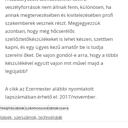
veszélyforrások nem állnak fenn, különösen, ha 
annak megtervezésében és kivitelezésében profi 
szakemberek vesznek részt. Megjegyezzük 
azonban, hogy még hőcserélős 
szellőztetőkészülékeket is lehet készen, szettben 
kapni, és egy ügyes kezű amatőr be is tudja 
szerelni őket. De vajon gondol-e arra, hogy a többi 
készülékével együtt vajon mit művel majd a 
legújabb?
A cikk az Ezermester alábbi nyomtatott 
lapszámában érhető el: 2017/november.
felújítás
ablak
szénmonoxid
ablakcsere
Gépek, szerszámok, technológiák