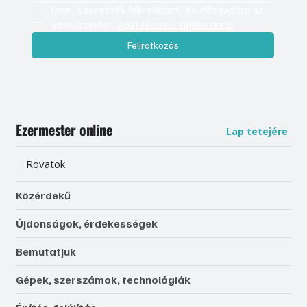
Igen, szeretnék feliratkozni, és elfogadom az 
adatkezelést. 
Adatvédelmi tájékoztató
Feliratkozás
Ezermester online
Lap tetejére
Rovatok
Közérdekű
Újdonságok, érdekességek
Bemutatjuk
Gépek, szerszámok, technológiák