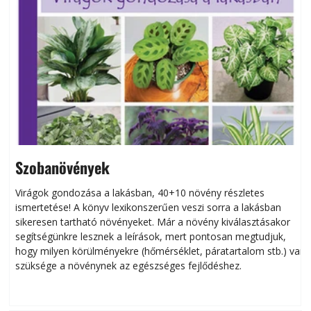
Szobanövények
Virágok gondozása a lakásban, 40+10 növény részletes
ismertetése! A könyv lexikonszerűen veszi sorra a lakásban
s
sikeresen tart­ha­tó növényeket. Már a növény kiválasztásakor
h
segítségünkre lesznek a leírások, mert pontosan megtudjuk,
k
hogy milyen körülményekre (hőmérséklet, páratartalom stb.) van
szüksége a növénynek az egészséges fejlődéshez.
t