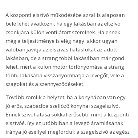
A központi elszívó működésébe azzal is alaposan 
bele lehet avatkozni, ha egy lakásban az elszívó 
csonkjára külön ventilátort szerelnek. Ha ennek 
még a teljesítménye is elég nagy, akkor ugyan 
valóban javítja az elszívás hatásfokát az adott 
lakásban, de a strang többi lakásában már gond 
lehet, mert a külön motor torlónyomása a strang 
többi lakásába visszanyomhatja a levegőt, vele a 
szagokat és a szennyeződéseket.
Tovább romlik a helyzet, ha a konyhában van egy 
jó erős, szabadba szellőző konyhai szagelszívó. 
Ennek szívóhatása sokkal erősebb, mint a központi 
elszívóé, így ez utóbbiban a levegő áramlásának 
iránya jó eséllyel megfordul; a szagelszívó az egész 