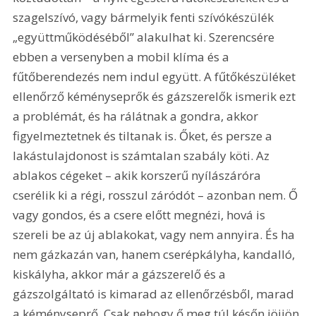
szagelszívó, vagy bármelyik fenti szívókészülék 
„együttműködéséből” alakulhat ki. Szerencsére 
ebben a versenyben a mobil klíma és a 
fűtőberendezés nem indul együtt. A fűtőkészüléket 
ellenőrző kéményseprők és gázszerelők ismerik ezt 
a problémát, és ha rálátnak a gondra, akkor 
figyelmeztetnek és tiltanak is. Őket, és persze a 
lakástulajdonost is számtalan szabály köti. Az 
ablakos cégeket – akik korszerű nyílászáróra 
cserélik ki a régi, rosszul záródót – azonban nem. Ő 
vagy gondos, és a csere előtt megnézi, hová is 
szereli be az új ablakokat, vagy nem annyira. És ha 
nem gázkazán van, hanem cserépkályha, kandalló, 
kiskályha, akkor már a gázszerelő és a 
gázszolgáltató is kimarad az ellenőrzésből, marad 
a kéményseprő. Csak nehogy ő meg túl későn jöjjön 