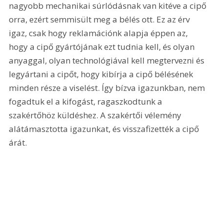
nagyobb mechanikai súrlódásnak van kitéve a cipő 
orra, ezért semmisült meg a bélés ott. Ez az érv 
igaz, csak hogy reklamációnk alapja éppen az, 
hogy a cipő gyártójának ezt tudnia kell, és olyan 
anyaggal, olyan technológiával kell megtervezni és 
legyártani a cipőt, hogy kibírja a cipő bélésének 
minden része a viselést. Így bízva igazunkban, nem 
fogadtuk el a kifogást, ragaszkodtunk a 
szakértőhöz küldéshez. A szakértői vélemény 
alátámasztotta igazunkat, és visszafizették a cipő 
árát.