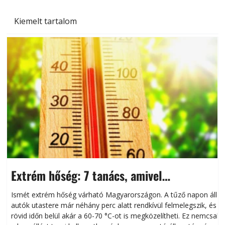
Kiemelt tartalom
Extrém hőség: 7 tanács, amivel
megóvhatjuk autónkat a nyári károktól
Ismét extrém hőség várható Magyarországon. A tűző napon álló
autók utastere már néhány perc alatt rendkívül felmelegszik, és
rövid időn belül akár a 60-70 °C-ot is megközelítheti. Ez nemcsak
n