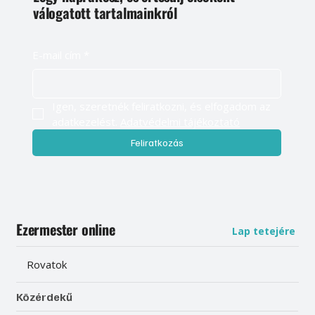
válogatott tartalmainkról
E-mail cím
*
Igen, szeretnék feliratkozni, és elfogadom az 
adatkezelést. 
Adatvédelmi tájékoztató
Feliratkozás
Ezermester online
Lap tetejére
Rovatok
Közérdekű