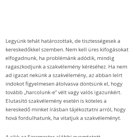
Legyünk tehát határozottak, de tisztességesek a 
kereskedőkkel szemben. Nem kell üres kifogásokat 
elfogadnunk, ha problémánk adódik, mindig 
ragaszkodjunk a szakvélemény kéréséhez. Ha nem 
ad igazat nekünk a szakvélemény, az abban leírt 
indokot figyelmesen átolvasva döntsünk el, hogy 
tovább „harcolunk-e” vélt vagy valós igazunkért. 
Elutasító szakvélemény esetén is köteles a 
kereskedő minket írásban tájékoztatni arról, hogy 
hová fordulhatunk, ha vitatjuk a szakvéleményt.
A cikk az Ezermester alábbi nyomtatott 