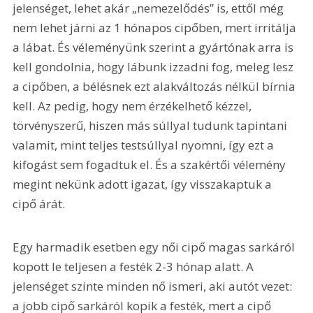
jelenséget, lehet akár „nemezelődés” is, ettől még 
nem lehet járni az 1 hónapos cipőben, mert irritálja 
a lábat. És véleményünk szerint a gyártónak arra is 
kell gondolnia, hogy lábunk izzadni fog, meleg lesz 
a cipőben, a bélésnek ezt alakváltozás nélkül bírnia 
kell. Az pedig, hogy nem érzékelhető kézzel, 
törvényszerű, hiszen más súllyal tudunk tapintani 
valamit, mint teljes testsúllyal nyomni, így ezt a 
kifogást sem fogadtuk el. És a szakértői vélemény 
megint nekünk adott igazat, így visszakaptuk a 
cipő árát.
Egy harmadik esetben egy női cipő magas sarkáról 
kopott le teljesen a festék 2-3 hónap alatt. A 
jelenséget szinte minden nő ismeri, aki autót vezet: 
a jobb cipő sarkáról kopik a festék, mert a cipő 