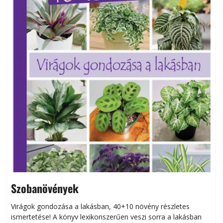
Szobanövények
Virágok gondozása a lakásban, 40+10 növény részletes
ismertetése! A könyv lexikonszerűen veszi sorra a lakásban
s