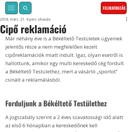
FELIRATKOZÁS
2018. márc. 21.
4 perc olvasás
Cipő reklamáció
Már néhány éve is a Békéltető Testületek ügyeinek 
jelentős része a nem megfelelően kezelt 
cipőreklamációk miatt indult. Igaz, olyan esetről is 
hallottunk, amikor egy multi kereskedő cég fordult 
a Békéltető Testülethez, mert a vásárló „sportot” 
csinált a reklamálásból.
Forduljunk a Békéltető Testülethez
A jogszabály szerint a 2 éves szavatossági idő alatt 
az első 6 hónapban a kereskedőnek kell 