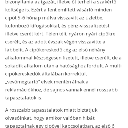
bizonyítania az igazát, illetve őt terheli a szakértő 
költsége is. Ezért a fent említett vásárló minden 
cipőt 5-6 hónap múlva visszavitt az üzletbe, 
különböző kifogásokkal, és pénz-visszafizetést, 
illetve cserét kért. Télen téli, nyáron nyári cipőkre 
cserélt, és az adott évszak végén visszavitte a 
lábbelit. A cipőkereskedő cég az első néhány 
alkalommal készségesen fizetett, illetve cserélt, de a 
sokadik alkalom után a hatósághoz fordult. A multi 
cipőkereskedők általában korrektül, 
„vevőmegtartó” elvek mentén álnak a 
reklamációkhoz, de sajnos vannak ennél rosszabb 
tapasztalatok is.
A rosszabb tapasztalatok miatt biztatjuk 
olvasóinkat, hogy amikor valóban hibát 
tapasztalnak egy cipővel kapcsolatban, az első 6 