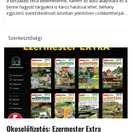
a beszállást teszi kellemetlenné, hanem az autó állapotára és a
benne hagyott tárgyakra is káros hatással lehet. Néhány
egyszerű óvintézkedéssel azonban jelentősen csökkenthetjük a
hőség káros hatásait.
l
Szerkesztőségi
Okoselőfizetés: Ezermester Extra