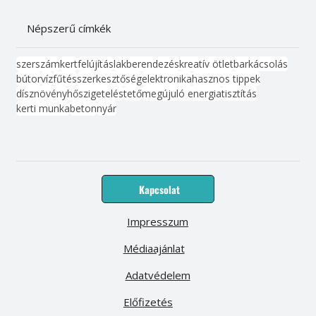
Népszerű címkék
szerszám
kert
felújítás
lakberendezés
kreatív ötlet
barkácsolás
bútor
víz
fűtés
szerkesztőség
elektronika
hasznos tippek
dísznövény
hőszigetelés
tető
megújuló energia
tisztítás
kerti munka
beton
nyár
Kapcsolat
Impresszum
Médiaajánlat
Adatvédelem
Előfizetés