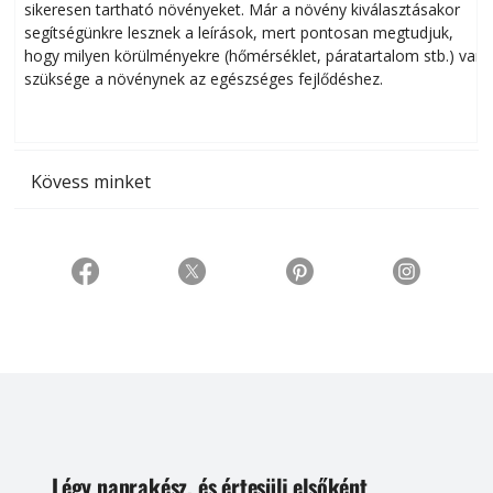
sikeresen tart­ha­tó növényeket. Már a növény kiválasztásakor
h
segítségünkre lesznek a leírások, mert pontosan megtudjuk,
k
hogy milyen körülményekre (hőmérséklet, páratartalom stb.) van
szüksége a növénynek az egészséges fejlődéshez.
t
Kövess minket
Légy naprakész, és értesülj elsőként