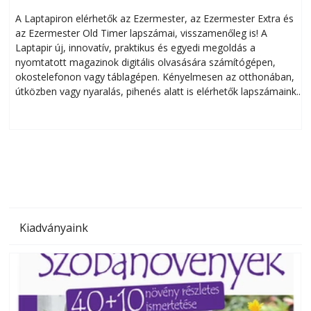
A Laptapiron elérhetők az Ezermester, az Ezermester Extra és
az Ezermester Old Timer lapszámai, visszamenőleg is! A
Laptapir új, innovatív, praktikus és egyedi megoldás a
L
nyomtatott magazinok digitális olvasására számítógépen,
okostelefonon vagy táblagépen. Kényelmesen az otthonában,
útközben vagy nyaralás, pihenés alatt is elérhetők lapszámaink.
ú
Bárhol, bármikor, akár külföldön élve vagy dolgozva is
B
olvashatók az Ezermester lapszámai. A Laptapir kényelmes
megoldás, mert: – t
Kiadványaink