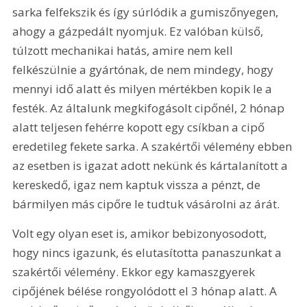
sarka felfekszik és így súrlódik a gumiszőnyegen, 
ahogy a gázpedált nyomjuk. Ez valóban külső, 
túlzott mechanikai hatás, amire nem kell 
felkészülnie a gyártónak, de nem mindegy, hogy 
mennyi idő alatt és milyen mértékben kopik le a 
festék. Az általunk megkifogásolt cipőnél, 2 hónap 
alatt teljesen fehérre kopott egy csíkban a cipő 
eredetileg fekete sarka. A szakértői vélemény ebben 
az esetben is igazat adott nekünk és kártalanított a 
kereskedő, igaz nem kaptuk vissza a pénzt, de 
bármilyen más cipőre le tudtuk vásárolni az árát.
Volt egy olyan eset is, amikor bebizonyosodott, 
hogy nincs igazunk, és elutasította panaszunkat a 
szakértői vélemény. Ekkor egy kamaszgyerek 
cipőjének bélése rongyolódott el 3 hónap alatt. A 