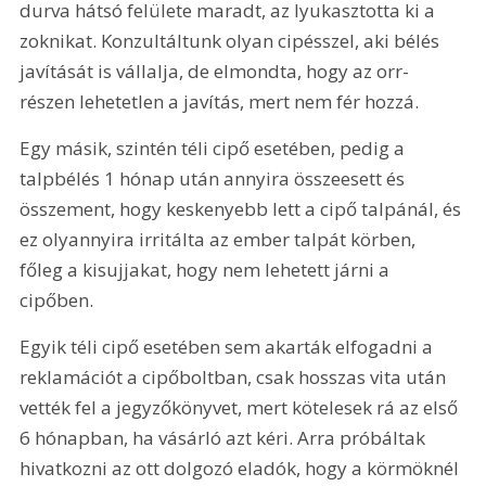
durva hátsó felülete maradt, az lyukasztotta ki a 
zoknikat. Konzultáltunk olyan cipésszel, aki bélés 
javítását is vállalja, de elmondta, hogy az orr-
részen lehetetlen a javítás, mert nem fér hozzá.
Egy másik, szintén téli cipő esetében, pedig a 
talpbélés 1 hónap után annyira összeesett és 
összement, hogy keskenyebb lett a cipő talpánál, és 
ez olyannyira irritálta az ember talpát körben, 
főleg a kisujjakat, hogy nem lehetett járni a 
cipőben.
Egyik téli cipő esetében sem akarták elfogadni a 
reklamációt a cipőboltban, csak hosszas vita után 
vették fel a jegyzőkönyvet, mert kötelesek rá az első 
6 hónapban, ha vásárló azt kéri. Arra próbáltak 
hivatkozni az ott dolgozó eladók, hogy a körmöknél 