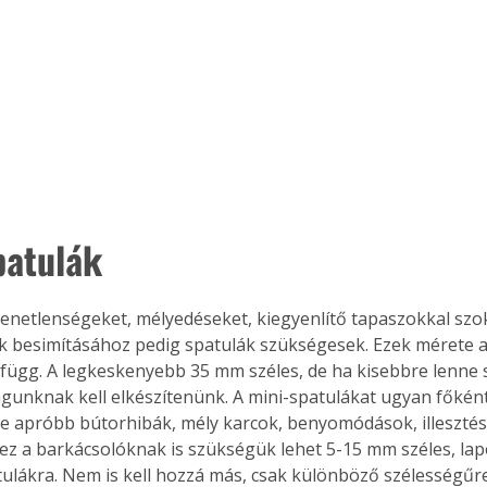
Együtt jobban megéri!
Bővebb információ itt!
k az
Együtt jobban megéri! A
mester
könyvek tetszőleges
er Old
párosítással kedvezményes
áron, 0 Ft postaköltséggel
patulák 
ptapir új,
megrendelhetők!
és egyedi
tt
yenetlenségeket, mélyedéseket, kiegyenlítő tapaszokkal szoká
lvasására
elefonon
k besimításához pedig spatulák szükségesek. Ezek mérete a f
nyelmesen
függ. A legkeskenyebb 35 mm széles, de ha kisebbre lenne
ben vagy
gunknak kell elkészítenünk. A mini-spatulákat ugyan főkén
t is
de apróbb bútorhibák, mély karcok, benyomódások, illeszté
. Bárhol,
ez a barkácsolóknak is szükségük lehet 5-15 mm széles, lap
ön élve
tulákra. Nem is kell hozzá más, csak különböző szélességűre
ashatók az