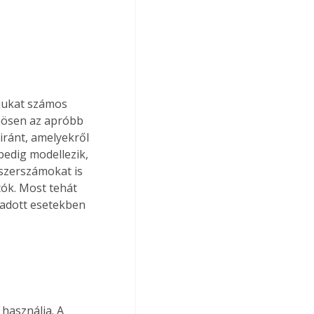
jukat számos 
nösen az apróbb 
iránt, amelyekről 
edig modellezik, 
szerszámokat is 
ók. Most tehát 
 adott esetekben 
használja. A 