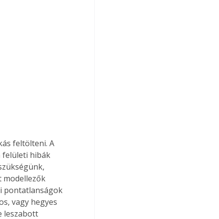
s feltölteni. A 
elületi hibák 
 szükségünk, 
t modellezők 
si pontatlanságok 
os, vagy hegyes 
 leszabott 