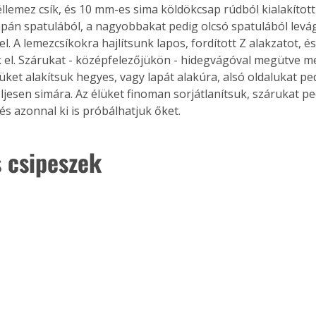
llemez csík, és 10 mm-es sima köldökcsap rúdból kialakított
. A
. japán spatulából, a nagyobbakat pedig olcsó spatulából levá
megoldás,
el. A lemezcsíkokra hajlítsunk lapos, fordított Z alakzatot, é
 el. Szárukat - középfelezőjükön - hidegvágóval megütve me
üket alakítsuk hegyes, vagy lapát alakúra, alsó oldalukat ped
ljesen simára. Az élüket finoman sorjátlanítsuk, szárukat p
 és azonnal ki is próbálhatjuk őket.
 csipeszek 