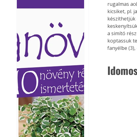
rugalmas acé
Ezermester lapszámai. A
Ezermester lapszámai
kicsiket, pl
Laptapir kényelmes megoldás,
Laptapir kényelmes 
készíthetjük 
mert: – t
mert: – t
keskenyítsük
a simító rész
koptassuk te
fanyélbe (3),
Idomos