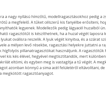
ótű a megfelelő. A tűket célszerű kis fanyélbe erősíteni, ho
rányíthatók legyenek. Modellezők pedig lágyacél huzalból ún.
ható ragasztótűt is készíthetnek, ha a huzal végét laposra k
a lyukat oválisra reszelik. A lyuk végét kinyitva, és a szárat sz
ele a mélyen levő résekbe, ragasztási helyekre juttatni a ra
 hígfolyós pillanatragasztókat használjunk. A ragasztótűk 
tével kis kés élével, hegyével megtisztítandók, mert különben
krilát eltömi, és egyben meg is vastagítja a tű végét. A meg
ot azonban könnyű a sima acél felületéről eltávolítani, de a
l a megkötött ragasztóanyagot.