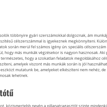
csolók többnyire gyári szerszámokkal dolgoznak, ám munká
észítésű célszerszámmal is igyekeznek megkönnyíteni. Külö
datok során merül fel számos igény ún. speciális célszerszám 
ül, hogy más munkák végzésekor is nagyon hasznosak. Aki p
 természetes, hogy a szokatlan feladatok megoldásához cél
szíteni, amelyek viszont más munkák során is jól használhat
 eszközt mutatunk be, amelyeket elkészíteni nem nehéz, de
nosak lehetnek.
tótű
átot, közismertebb nevén a pillanatragasztót szinte mindenki 