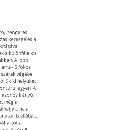
zas keresgélés a 
ításával 
 a különféle kis 
abban. A jobb 
 arra 45 fokos 
 szárak végébe. 
öljük ki helyüket 
ontúrú legyen. A 
l azonos irányú 
et még a 
lhatják, ha a 
ttal is ellátják. 
át alkot a 
tó. A sérült 