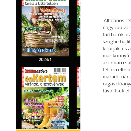
 Általános célra a nagy nyílású hímzőtű, modellragasztásokhoz pedig a zsák vagy más 
nagyobb varr
tarthatók, i
szögbe hajlít
kifúrják, és 
már könnyű v
azonban csak
fél óra eltel
maradó ciána
ragasztóanyag
távolítsuk e