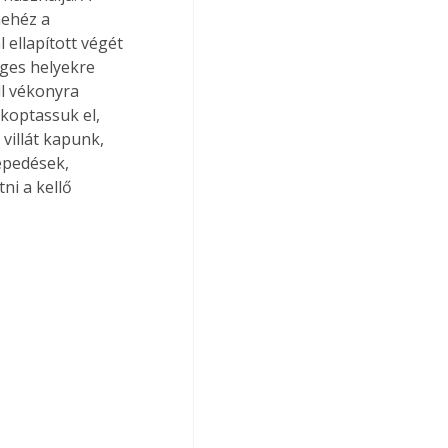
ehéz a 
ellapított végét 
ges helyekre 
ll vékonyra 
koptassuk el, 
villát kapunk, 
epedések, 
ni a kellő 