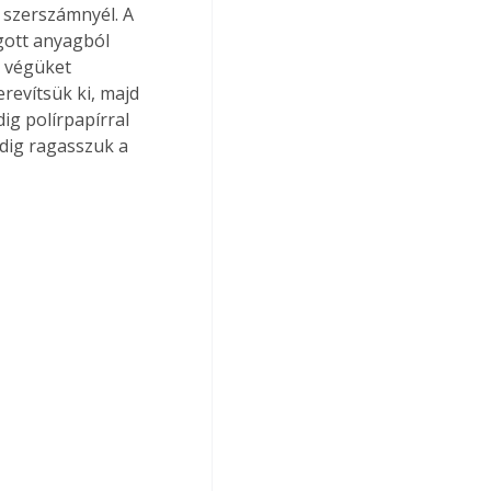
 szerszámnyél. A 
gott anyagból 
s végüket 
revítsük ki, majd 
ig polírpapírral 
edig ragasszuk a 