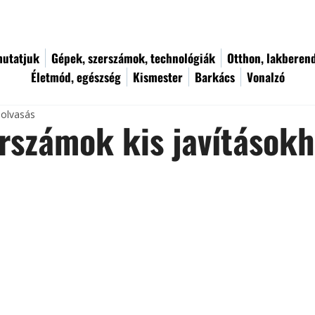
utatjuk
Gépek, szerszámok, technológiák
Otthon, lakberen
Életmód, egészség
Kismester
Barkács
Vonalzó
 olvasás
rszámok kis javítások