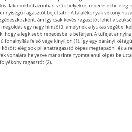
kis flakonokból azonban szűk helyekre, repedésekbe elég n
nnyiségű ragasztót bejuttatni. A találékonyak vékony huzal 
egédeszközként, ám így csak kevés ragasztót lehet a szüksé
bb megoldás egy nagy hímzőtű, amelynek a lyukas végét el ke
, hogy a legkisebb repedésbe is beférjen. A tűfejet annyira 
 fonalnyílás felső vége kinyíljon (1). Így egy parányi kétágú 
 között elég sok pillanatragasztó képes megtapadni, és a r
lyek vonalára helyezve már szinte nyomtalanul képes bejuttat
olyékony ragasztót (2). 