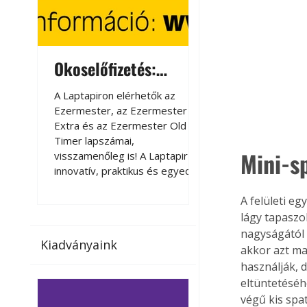
Okoselőfizetés:
Okoselőfizetés
Ezermester Extra
A Laptapiron elérhetők az
A Laptapiron elérhető
Ezermester, az Ezermester
Ezermester, az Ezer
Extra és az Ezermester Old
Extra és az Ezermest
Timer lapszámai,
Timer lapszámai,
Mini-s
visszamenőleg is! A Laptapir új,
visszamenőleg is! A La
innovatív, praktikus és egyedi
innovatív, praktikus 
megoldás a nyomtatott
megoldás a nyomtato
A felületi eg
magazinok digitális olvasására
magazinok digitális o
számítógépen, okostelefonon
számítógépen, okost
lágy tapaszo
vagy táblagépen. Kényelmesen
vagy táblagépen. Ké
nagyságától 
Kiadványaink
az otthonában, útközben vagy
az otthonában, útköz
akkor azt ma
nyaralás, pihenés alatt is
nyaralás, pihenés alat
használják, 
elérhetők lapszámaink. Bárhol,
elérhetők lapszámaink
eltüntetéséh
bármikor, akár külföldön élve
bármikor, akár külföld
végű kis spa
vagy dolgozva is olvashatók az
vagy dolgozva is olv