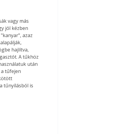
gy jól kézben 
 "kanyar", azaz 
alapálják, 
ögbe hajlítva, 
gasztót. A tűkhöz 
használatuk után 
 a tűfejen 
kötött 
 tűnyílásból is 