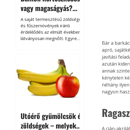
vagy magaságyás?
Helytakarékos
A saját termesztésű zöldségek
kertészkedés
és fűszernövények iránti
érdeklődés az elmúlt években
látványosan megnőtt. Egyre
Bár a barká
többen szeretnék tudni, honnan
apró, sajátk
származik az élelmiszer az
javítási fela
asztalukra, miközben a
azután kider
kertészkedés sokak számára
kikapcsolódást és feltöltődést
annak szinte
is jelent.
kénytelen ké
néhány ilyen
nagyon hasz
Ragasz
Utóérő gyümölcsök és
zöldségek – melyek
A cián-akril