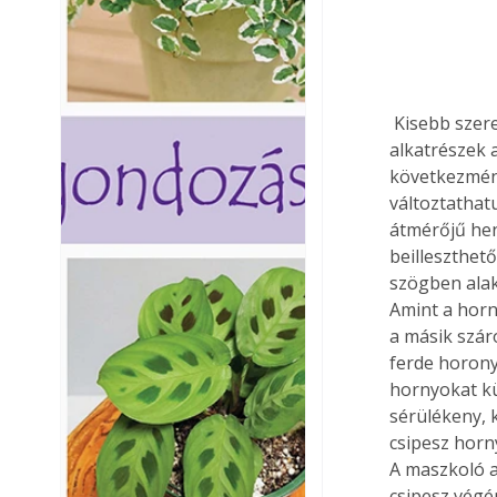
 Kisebb szerelő munkákhoz a csipeszek szinte nélkülözhetetlenek. Az apró, hengeres 
alkatrészek 
következmény
változtathat
átmérőjű hen
beilleszthet
szögben alak
Amint a horn
a másik szár
ferde horony
hornyokat kü
sérülékeny, 
csipesz horn
A maszkoló a
csipesz végé