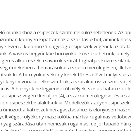
azonban könnyen kipattannak a szorításukból, aminek hoss
e. Ezen a különböző nagyságú csipeszek végének az átalak
unk. A vaskos hegyűekbe hornyokat köszörülhetünk, amelyek
geres alkatrészek, csavarok szárát foghatják közre szilárd
őség érdekében a bemarásokat a szárra merőlegesen, illetve
ítsuk ki. A hornyokat vékony kerek tűreszelővel mélyítsük a
yok nyomvonalait elkészítettük, a szárakat összeszorítva jel
on is. A hornyok ne legyenek túl mélyek, szélük határozott k
 a csipesz végére kerüljön (4), a szárra merőlegeset és azza
lön csipeszekbe alakítsuk ki. Modellezők az ilyen csipeszek
krómozott alkatrészek beragasztásához is előnyösen haszná
yolt végét folyékony maszkolóba mártva rugalmas védőbevona
nyag száradása után nemcsak rugalmas, de jól tapadó hárty
n, és kopása, roncsolódása esetén bármikor könnyen pótolha