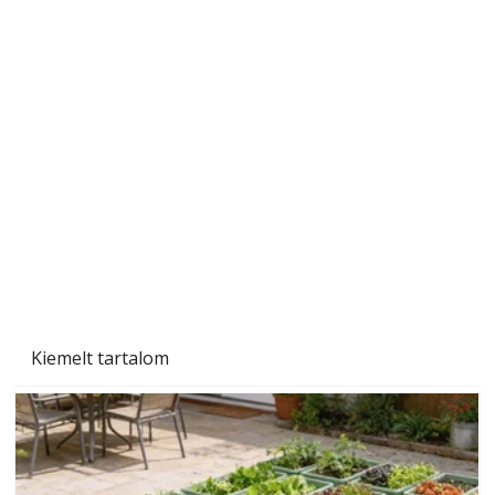
Szárazság a kertben – az aszály hatása a
növényekre és a védekezés lehetőségei
Kiemelt tartalom