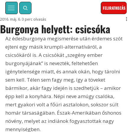
FELIRATKOZÁS
2016. máj. 6.
3 perc olvasás
Burgonya helyett: csicsóka
Az édesburgonya megismerése után érdemes szót 
ejteni egy másik krumpli-alternatíváról, a 
csicsókáról is. A csicsókát „szegény ember 
burgonyájának” is nevezték, feltehetően 
igénytelensége miatt, és annak okán, hogy tárolni 
sem kell. Télen sem fagy meg, így a töveket 
bármikor, akár fagy idején is szedhetjük – amikor 
épp kell a konyhára. Népi neve amúgy csalóka, 
mert gyakori volt a főúri asztalokon, sokszor sült 
homár társaságában. Észak-Amerikában őshonos 
növény, melyet az indiánok fogyasztottak nagy 
mennyiségben.