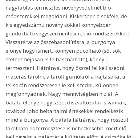
nagytáblás termesztés növényvédelmét bio-
módszerekkel megoldani. Kiskertben a sokféle, de 
kis egyedszámú növény sokkal könnyebben 
gondozható vegyszermentesen, bio-módszerekkel.) 
Visszatérve az összehasonlításra, a burgonya 
előnye hogy ismert, könnyen pucolható (sőt sok 
ételhez héjasan is felhasználható), könnyű 
termeszteni. Hátránya, hogy ősszel fel kell szedni, 
macerás tárolni, a tárolt gumókról a hajtásokat a 
tél során rendszeresen le kell szedni, különben 
megfonnyadnak. Nagy mennyiségben hizlal. A 
batáta előnye hogy szép, díszváltozatai is vannak, 
továbbá jobb beltartalmi értékekkel rendelkezik 
mind a burgonya. A batáta hátránya, hogy rosszul 
tárolható és termesztése is nehézkesebb, mert elő 
kell nevelni a palántát a kiültetés előtt. A csicsóka jó 