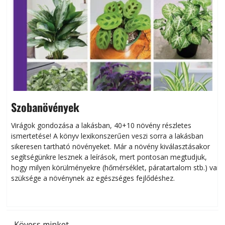
Szobanövények
Virágok gondozása a lakásban, 40+10 növény részletes
ismertetése! A könyv lexikonszerűen veszi sorra a lakásban
s
sikeresen tart­ha­tó növényeket. Már a növény kiválasztásakor
h
segítségünkre lesznek a leírások, mert pontosan megtudjuk,
k
hogy milyen körülményekre (hőmérséklet, páratartalom stb.) van
szüksége a növénynek az egészséges fejlődéshez.
t
Kövess minket