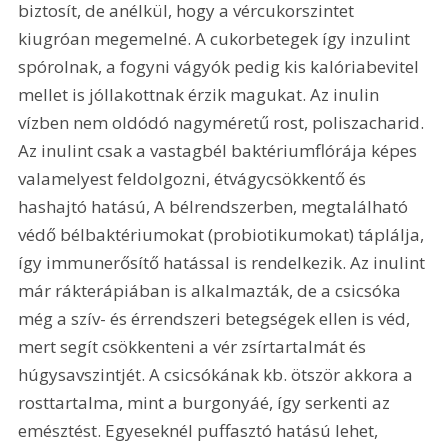
biztosít, de anélkül, hogy a vércukorszintet 
kiugróan megemelné. A cukorbetegek így inzulint 
spórolnak, a fogyni vágyók pedig kis kalóriabevitel 
mellet is jóllakottnak érzik magukat. Az inulin 
vízben nem oldódó nagyméretű rost, poliszacharid. 
Az inulint csak a vastagbél baktériumflórája képes 
valamelyest feldolgozni, étvágycsökkentő és 
hashajtó hatású, A bélrendszerben, megtalálható 
védő bélbaktériumokat (probiotikumokat) táplálja, 
így immunerősítő hatással is rendelkezik. Az inulint 
már rákterápiában is alkalmazták, de a csicsóka 
még a szív- és érrendszeri betegségek ellen is véd, 
mert segít csökkenteni a vér zsírtartalmát és 
húgysavszintjét. A csicsókának kb. ötször akkora a 
rosttartalma, mint a burgonyáé, így serkenti az 
emésztést. Egyeseknél puffasztó hatású lehet, 