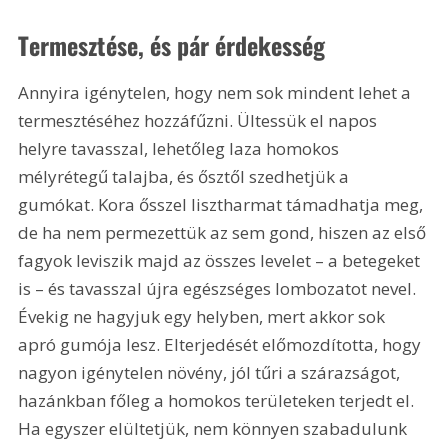
Termesztése, és pár érdekesség
Annyira igénytelen, hogy nem sok mindent lehet a 
termesztéséhez hozzáfűzni. Ültessük el napos 
helyre tavasszal, lehetőleg laza homokos 
mélyrétegű talajba, és ősztől szedhetjük a 
gumókat. Kora ősszel lisztharmat támadhatja meg, 
de ha nem permezettük az sem gond, hiszen az első 
fagyok leviszik majd az összes levelet – a betegeket 
is – és tavasszal újra egészséges lombozatot nevel. 
Évekig ne hagyjuk egy helyben, mert akkor sok 
apró gumója lesz. Elterjedését előmozdította, hogy 
nagyon igénytelen növény, jól tűri a szárazságot, 
hazánkban főleg a homokos területeken terjedt el. 
Ha egyszer elültetjük, nem könnyen szabadulunk 