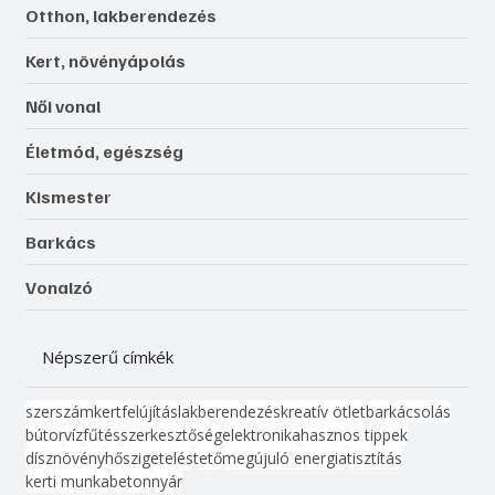
Otthon, lakberendezés
Kert, növényápolás
Női vonal
Életmód, egészség
Kismester
Barkács
Vonalzó
Népszerű címkék
szerszám
kert
felújítás
lakberendezés
kreatív ötlet
barkácsolás
bútor
víz
fűtés
szerkesztőség
elektronika
hasznos tippek
dísznövény
hőszigetelés
tető
megújuló energia
tisztítás
kerti munka
beton
nyár