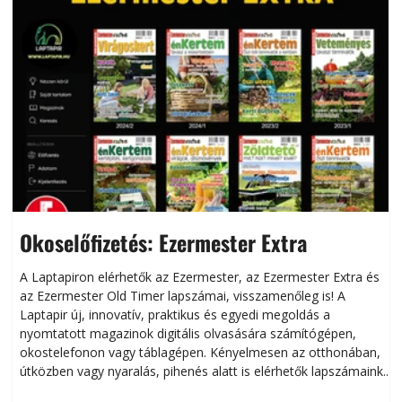
Okoselőfizetés: Ezermester Extra
A Laptapiron elérhetők az Ezermester, az Ezermester Extra és
az Ezermester Old Timer lapszámai, visszamenőleg is! A
Laptapir új, innovatív, praktikus és egyedi megoldás a
L
nyomtatott magazinok digitális olvasására számítógépen,
okostelefonon vagy táblagépen. Kényelmesen az otthonában,
útközben vagy nyaralás, pihenés alatt is elérhetők lapszámaink.
ú
Bárhol, bármikor, akár külföldön élve vagy dolgozva is
B