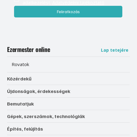
adatkezelést. 
Adatvédelmi tájékoztató
Feliratkozás
Ezermester online
Lap tetejére
Rovatok
Közérdekű
Újdonságok, érdekességek
Bemutatjuk
Gépek, szerszámok, technológiák
Építés, felújítás