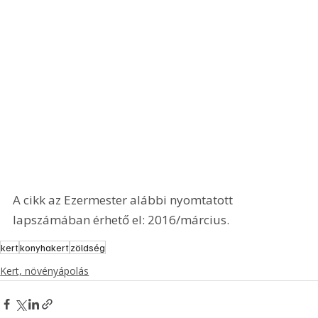
A cikk az Ezermester alábbi nyomtatott 
lapszámában érhető el: 2016/március.
kert
konyhakert
zöldség
Kert, növényápolás