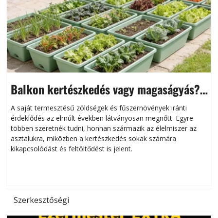
Balkon kertészkedés vagy magaságyás?
Helytakarékos kertészkedés
A saját termesztésű zöldségek és fűszernövények iránti
érdeklődés az elmúlt években látványosan megnőtt. Egyre
többen szeretnék tudni, honnan származik az élelmiszer az
l
asztalukra, miközben a kertészkedés sokak számára
kikapcsolódást és feltöltődést is jelent.
é
d
Szerkesztőségi