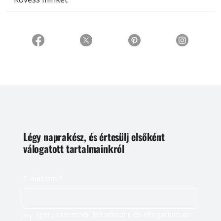
Légy naprakész, és értesülj elsőként
válogatott tartalmainkról
E-mail cím
*
Igen, szeretnék feliratkozni, és elfogadom az 