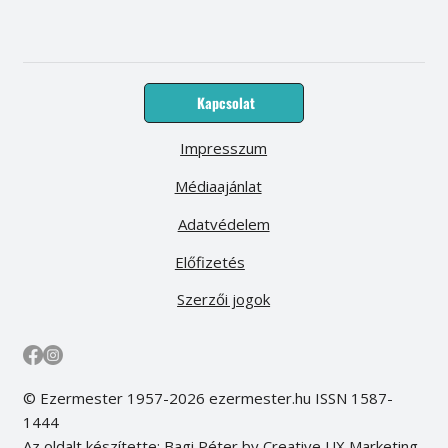
Kapcsolat
Impresszum
Médiaajánlat
Adatvédelem
Előfizetés
Szerzői jogok
© Ezermester 1957-2026 ezermester.hu ISSN 1587-
1444
Az oldalt készítette: Bagi Péter by Creative UX Marketing