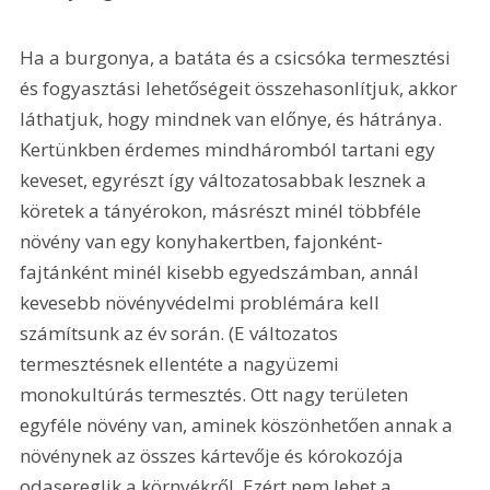
Ha a burgonya, a batáta és a csicsóka termesztési 
és fogyasztási lehetőségeit összehasonlítjuk, akkor 
láthatjuk, hogy mindnek van előnye, és hátránya. 
Kertünkben érdemes mindháromból tartani egy 
keveset, egyrészt így változatosabbak lesznek a 
köretek a tányérokon, másrészt minél többféle 
növény van egy konyhakertben, fajonként-
fajtánként minél kisebb egyedszámban, annál 
kevesebb növényvédelmi problémára kell 
számítsunk az év során. (E változatos 
termesztésnek ellentéte a nagyüzemi 
monokultúrás termesztés. Ott nagy területen 
egyféle növény van, aminek köszönhetően annak a 
növénynek az összes kártevője és kórokozója 
odasereglik a környékről. Ezért nem lehet a 