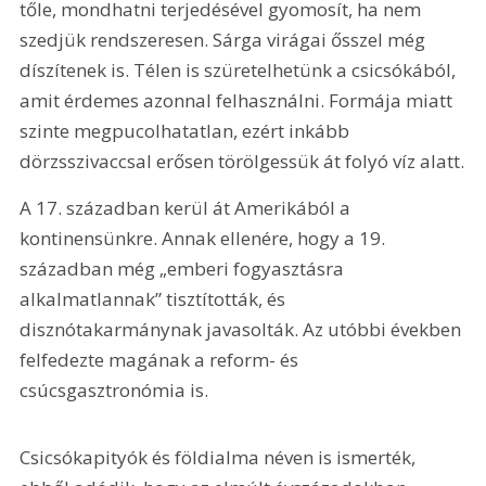
tőle, mondhatni terjedésével gyomosít, ha nem 
szedjük rendszeresen. Sárga virágai ősszel még 
díszítenek is. Télen is szüretelhetünk a csicsókából, 
amit érdemes azonnal felhasználni. Formája miatt 
szinte megpucolhatatlan, ezért inkább 
dörzsszivaccsal erősen törölgessük át folyó víz alatt.
A 17. században kerül át Amerikából a 
kontinensünkre. Annak ellenére, hogy a 19. 
században még „emberi fogyasztásra 
alkalmatlannak” tisztították, és 
disznótakarmánynak javasolták. Az utóbbi években 
felfedezte magának a reform- és 
csúcsgasztronómia is.
Csicsókapityók és földialma néven is ismerték, 