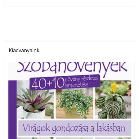
olvashatók az Ezermester lapszámai. A Laptapir kényelmes
megoldás, mert: – t
Kiadványaink