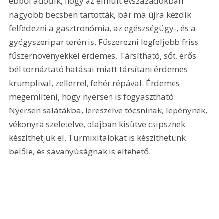
ebből adódik, hogy az elmúlt évszázadokban 
nagyobb becsben tartották, bár ma újra kezdik 
felfedezni a gasztronómia, az egészségügy-, és a 
gyógyszeripar terén is. Fűszerezni legfeljebb friss 
fűszernövényekkel érdemes. Társítható, sőt, erős 
bél tornáztató hatásai miatt társítani érdemes 
krumplival, zellerrel, fehér répával. Érdemes 
megemlíteni, hogy nyersen is fogyasztható. 
Nyersen salátákba, lereszelve tócsninak, lepénynek, 
vékonyra szeletelve, olajban kisütve csipsznek 
készíthetjük el. Turmixitalokat is készíthetünk 
belőle, és savanyúságnak is eltehető.