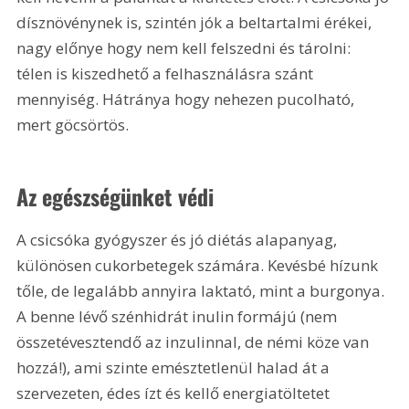
dísznövénynek is, szintén jók a beltartalmi érékei, 
nagy előnye hogy nem kell felszedni és tárolni: 
télen is kiszedhető a felhasználásra szánt 
mennyiség. Hátránya hogy nehezen pucolható, 
mert göcsörtös.
Az egészségünket védi
A csicsóka gyógyszer és jó diétás alapanyag, 
különösen cukorbetegek számára. Kevésbé hízunk 
tőle, de legalább annyira laktató, mint a burgonya. 
A benne lévő szénhidrát inulin formájú (nem 
összetévesztendő az inzulinnal, de némi köze van 
hozzá!), ami szinte emésztetlenül halad át a 
szervezeten, édes ízt és kellő energiatöltetet 