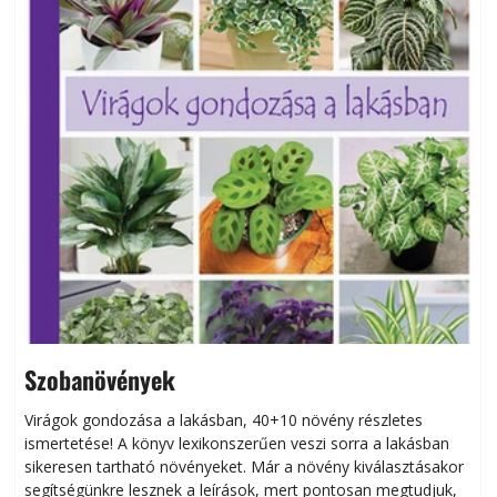
Szobanövények
Virágok gondozása a lakásban, 40+10 növény részletes
ismertetése! A könyv lexikonszerűen veszi sorra a lakásban
s
sikeresen tart­ha­tó növényeket. Már a növény kiválasztásakor
h
segítségünkre lesznek a leírások, mert pontosan megtudjuk,
k