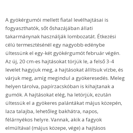
A gyökérgumói mellett fiatal levélhajtásai is 
fogyaszthatók, sőt őshazájában állati 
takarmánynak használják lombozatát. Étkezési 
célú termesztésénél egy nagyobb edénybe 
ültessünk el egy-két gyökérgumót február végén. 
Az új, 20 cm-es hajtásokat törjük le, a felső 3-4 
levelet hagyjuk meg, a hajtásokat állítsuk vízbe, és 
várjuk meg, amíg megindul a gyökeresedés. Meleg 
helyen tárolva, papírzacskóban is kihajtanak a 
gumók. A hajtásokat elég, ha letörjük, ezután 
ültessük el a gyökeres palántákat május közepén, 
laza talajba, lehetőleg bakhátra, napos, 
félárnyékos helyre. Vannak, akik a fagyok 
elmúltával (május közepe, vége) a hajtásos 