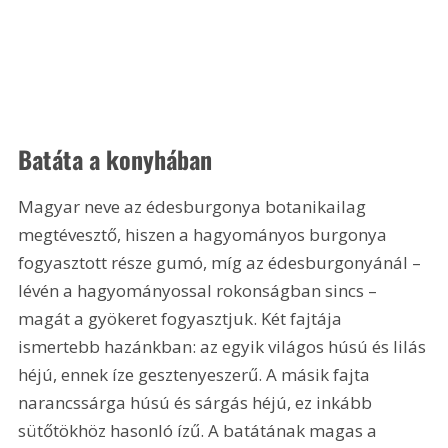
Batáta a konyhában
Magyar neve az édesburgonya botanikailag 
megtévesztő, hiszen a hagyományos burgonya 
fogyasztott része gumó, míg az édesburgonyánál – 
lévén a hagyományossal rokonságban sincs – 
magát a gyökeret fogyasztjuk. Két fajtája 
ismertebb hazánkban: az egyik világos húsú és lilás 
héjú, ennek íze gesztenyeszerű. A másik fajta 
narancssárga húsú és sárgás héjú, ez inkább 
sütőtökhöz hasonló ízű. A batátának magas a 