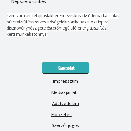
Népszerű címkék
szerszám
kert
felújítás
lakberendezés
kreatív ötlet
barkácsolás
bútor
víz
fűtés
szerkesztőség
elektronika
hasznos tippek
dísznövény
hőszigetelés
tető
megújuló energia
tisztítás
kerti munka
beton
nyár
Kapcsolat
Impresszum
Médiaajánlat
Adatvédelem
Előfizetés
Szerzői jogok