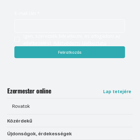
E-mail cím
*
Igen, szeretnék feliratkozni, és elfogadom az 
adatkezelést. 
Adatvédelmi tájékoztató
Feliratkozás
Ezermester online
Lap tetejére
Rovatok
Közérdekű
Újdonságok, érdekességek