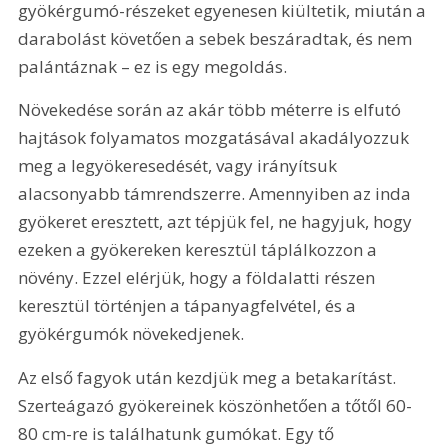
gyökérgumó-részeket egyenesen kiültetik, miután a 
darabolást követően a sebek beszáradtak, és nem 
palántáznak – ez is egy megoldás.
Növekedése során az akár több méterre is elfutó 
hajtások folyamatos mozgatásával akadályozzuk 
meg a legyökeresedését, vagy irányítsuk 
alacsonyabb támrendszerre. Amennyiben az inda 
gyökeret eresztett, azt tépjük fel, ne hagyjuk, hogy 
ezeken a gyökereken keresztül táplálkozzon a 
növény. Ezzel elérjük, hogy a földalatti részen 
keresztül történjen a tápanyagfelvétel, és a 
gyökérgumók növekedjenek.
Az első fagyok után kezdjük meg a betakarítást. 
Szerteágazó gyökereinek köszönhetően a tőtől 60-
80 cm-re is találhatunk gumókat. Egy tő 