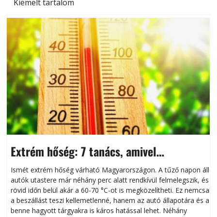
Kiemelt tartalom
Extrém hőség: 7 tanács, amivel
megóvhatjuk autónkat a nyári károktól
Ismét extrém hőség várható Magyarországon. A tűző napon álló
autók utastere már néhány perc alatt rendkívül felmelegszik, és
rövid időn belül akár a 60-70 °C-ot is megközelítheti. Ez nemcsak
n
a beszállást teszi kellemetlenné, hanem az autó állapotára és a
benne hagyott tárgyakra is káros hatással lehet. Néhány