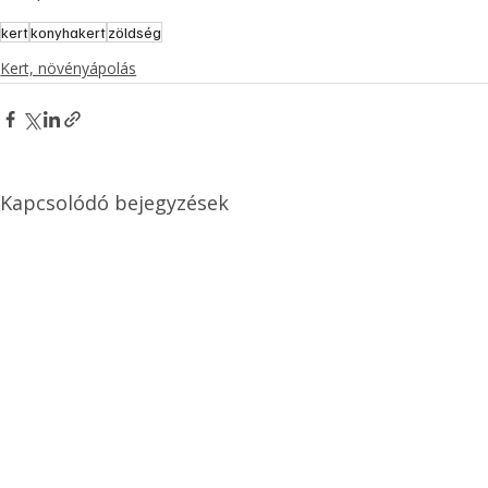
kert
konyhakert
zöldség
Kert, növényápolás
Kapcsolódó bejegyzések