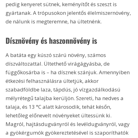
pedig kenyeret sütnek, keményítőt és szeszt is 
gyártanak. A trópusokon jelentős élelmiszernövény, 
de nálunk is megteremne, ha ültetnénk.
Dísznövény és haszonnövény is
A batáta egy kúszó szárú növény, számos 
díszváltozattal. Ültethető virágágyásba, de 
függőkosárba is – ha dísznek szánjuk. Amennyiben 
étkezési felhasználásra ültetjük, akkor 
szabadföldbe laza, tápdús, jó vízgazdálkodású 
mélyrétegű talajba kerüljön. Szereti, ha nedves a 
talaja, és 13 °C alatt károsodik, tehát későn, 
lehetőleg előnevelt növényeket ültessünk ki. 
Magról, hajtásdugványról és levéldugványról, vagy 
a gyökérgumók gyökereztetésével is szaporíthatók 