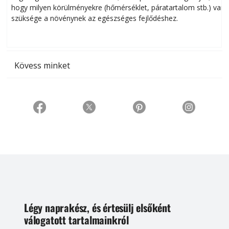
hogy milyen körülményekre (hőmérséklet, páratartalom stb.) van
szüksége a növénynek az egészséges fejlődéshez.
t
Kövess minket
Légy naprakész, és értesülj elsőként
válogatott tartalmainkról