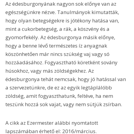
Az édesburgonyának nagyon sok előnye van az 
egészségünkre nézve. Tanulmányok kimutatták, 
hogy olyan betegségekre is jótékony hatása van, 
mint a cukorbetegség, a rák, a köszvény és a 
gyomorfekély. Az édesburgonya másik előnye, 
hogy a benne lévő természetes íz anyagnak 
köszönhetően már nincs szükség vaj vagy só 
hozzáadásához. Fogyasztható köretként sovány 
húsokhoz, vagy más zöldségekhez. Az 
édesburgonya tehát nemcsak, hogy jó hatással van 
a szervezetünkre, de ez az egyik legtáplálóbb 
zöldség, amit fogyaszthatunk, feltéve, ha nem 
teszünk hozzá sok vajat, vagy nem sütjük zsírban.
A cikk az Ezermester alábbi nyomtatott 
lapszámában érhető el: 2016/március.