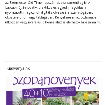
az Ezermester Old Timer lapszámai, visszamenőleg is! A
Laptapir új, innovatív, praktikus és egyedi megoldás a
L
nyomtatott magazinok digitális olvasására számítógépen,
okostelefonon vagy táblagépen. Kényelmesen az otthonában,
útközben vagy nyaralás, pihenés alatt is elérhetők lapszámaink.
ú
Bárhol, bármikor, akár külföldön élve vagy dolgozva is
B
olvashatók az Ezermester lapszámai. A Laptapir kényelmes
megoldás, mert: – t
Kiadványaink