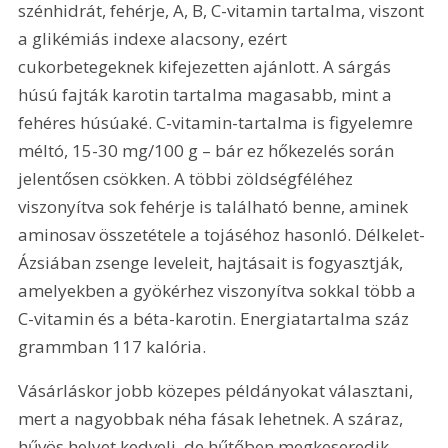
szénhidrát, fehérje, A, B, C-vitamin tartalma, viszont 
a glikémiás indexe alacsony, ezért 
cukorbetegeknek kifejezetten ajánlott. A sárgás 
húsú fajták karotin tartalma magasabb, mint a 
fehéres húsúaké. C-vitamin-tartalma is figyelemre 
méltó, 15-30 mg/100 g – bár ez hőkezelés során 
jelentősen csökken. A többi zöldségféléhez 
viszonyítva sok fehérje is található benne, aminek 
aminosav összetétele a tojáséhoz hasonló. Délkelet-
Ázsiában zsenge leveleit, hajtásait is fogyasztják, 
amelyekben a gyökérhez viszonyítva sokkal több a 
C-vitamin és a béta-karotin. Energiatartalma száz 
grammban 117 kalória.
Vásárláskor jobb közepes példányokat választani, 
mert a nagyobbak néha fásak lehetnek. A száraz, 
hűvös helyet kedveli, de hűtőben megkeseredik. 