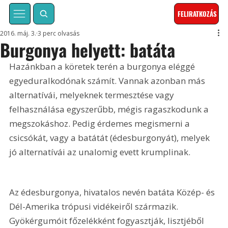
FELIRATKOZÁS
2016. máj. 3.
3 perc olvasás
Burgonya helyett: batáta
Hazánkban a köretek terén a burgonya eléggé 
egyeduralkodónak számít. Vannak azonban más 
alternatívái, melyeknek termesztése vagy 
felhasználása egyszerűbb, mégis ragaszkodunk a 
megszokáshoz. Pedig érdemes megismerni a 
csicsókát, vagy a batátát (édesburgonyát), melyek 
jó alternatívái az unalomig evett krumplinak.
Az édesburgonya, hivatalos nevén batáta Közép- és 
Dél-Amerika trópusi vidékeiről származik. 
Gyökérgumóit főzelékként fogyasztják, lisztjéből 