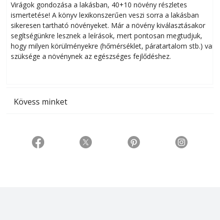
Virágok gondozása a lakásban, 40+10 növény részletes
ismertetése! A könyv lexikonszerűen veszi sorra a lakásban
s
sikeresen tart­ha­tó növényeket. Már a növény kiválasztásakor
h
segítségünkre lesznek a leírások, mert pontosan megtudjuk,
k
hogy milyen körülményekre (hőmérséklet, páratartalom stb.) van
szüksége a növénynek az egészséges fejlődéshez.
t
Kövess minket