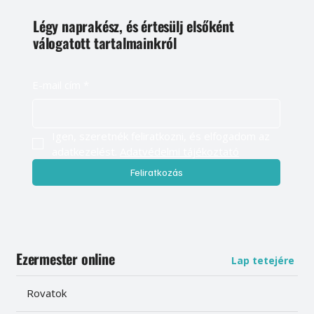
Légy naprakész, és értesülj elsőként
válogatott tartalmainkról
E-mail cím
*
Igen, szeretnék feliratkozni, és elfogadom az 
adatkezelést. 
Adatvédelmi tájékoztató
Feliratkozás
Ezermester online
Lap tetejére
Rovatok