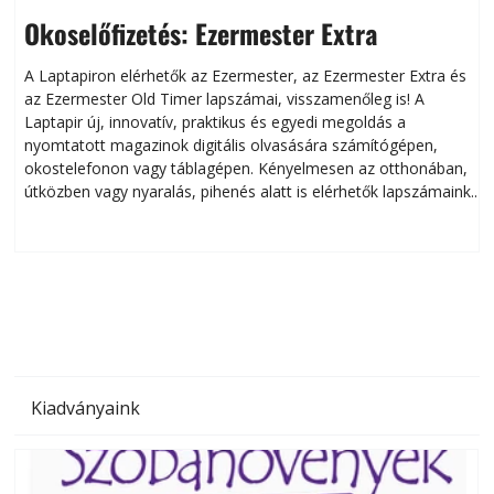
Okoselőfizetés: Ezermester Extra
A Laptapiron elérhetők az Ezermester, az Ezermester Extra és
az Ezermester Old Timer lapszámai, visszamenőleg is! A
Laptapir új, innovatív, praktikus és egyedi megoldás a
L
nyomtatott magazinok digitális olvasására számítógépen,
okostelefonon vagy táblagépen. Kényelmesen az otthonában,
útközben vagy nyaralás, pihenés alatt is elérhetők lapszámaink.
ú
Bárhol, bármikor, akár külföldön élve vagy dolgozva is
B
olvashatók az Ezermester lapszámai. A Laptapir kényelmes
megoldás, mert: – t
Kiadványaink