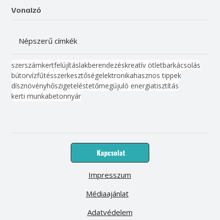
Vonalzó
Népszerű címkék
szerszám
kert
felújítás
lakberendezés
kreatív ötlet
barkácsolás
bútor
víz
fűtés
szerkesztőség
elektronika
hasznos tippek
dísznövény
hőszigetelés
tető
megújuló energia
tisztítás
kerti munka
beton
nyár
Kapcsolat
Impresszum
Médiaajánlat
Adatvédelem