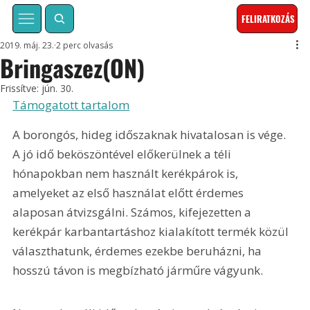
FELIRATKOZÁS
2019. máj. 23.
2 perc olvasás
Bringaszez(ON)
Frissítve:
jún. 30.
Támogatott tartalom
A borongós, hideg időszaknak hivatalosan is vége. 
A jó idő beköszöntével előkerülnek a téli 
hónapokban nem használt kerékpárok is, 
amelyeket az első használat előtt érdemes 
alaposan átvizsgálni. Számos, kifejezetten a 
kerékpár karbantartáshoz kialakított termék közül 
választhatunk, érdemes ezekbe beruházni, ha 
hosszú távon is megbízható járműre vágyunk. 