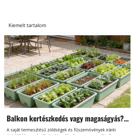
Kiemelt tartalom
Balkon kertészkedés vagy magaságyás?
Helytakarékos kertészkedés
A saját termesztésű zöldségek és fűszernövények iránti