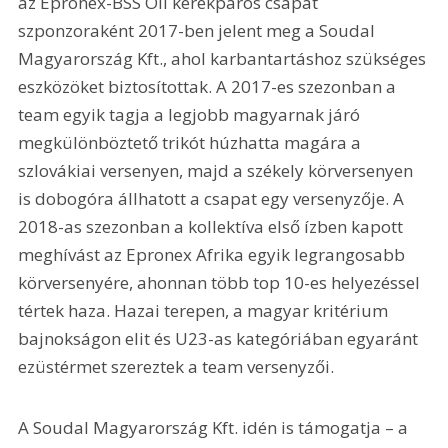
az Epronex-BSS Oil kerékpáros csapat 
szponzoraként 2017-ben jelent meg a Soudal 
Magyarország Kft., ahol karbantartáshoz szükséges 
eszközöket biztosítottak. A 2017-es szezonban a 
team egyik tagja a legjobb magyarnak járó 
megkülönböztető trikót húzhatta magára a 
szlovákiai versenyen, majd a székely körversenyen 
is dobogóra állhatott a csapat egy versenyzője. A 
2018-as szezonban a kollektíva első ízben kapott 
meghívást az Epronex Afrika egyik legrangosabb 
körversenyére, ahonnan több top 10-es helyezéssel 
tértek haza. Hazai terepen, a magyar kritérium 
bajnokságon elit és U23-as kategóriában egyaránt 
ezüstérmet szereztek a team versenyzői.
A Soudal Magyarország Kft. idén is támogatja – a 