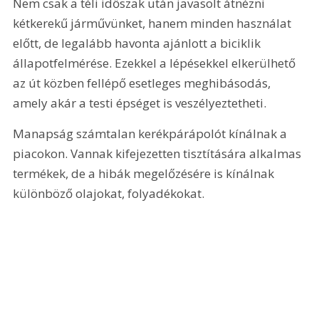
Nem csak a téli időszak után javasolt átnézni 
kétkerekű járművünket, hanem minden használat 
előtt, de legalább havonta ajánlott a biciklik 
állapotfelmérése. Ezekkel a lépésekkel elkerülhető 
az út közben fellépő esetleges meghibásodás, 
amely akár a testi épséget is veszélyeztetheti.
Manapság számtalan kerékpárápolót kínálnak a 
piacokon. Vannak kifejezetten tisztítására alkalmas 
termékek, de a hibák megelőzésére is kínálnak 
különböző olajokat, folyadékokat.