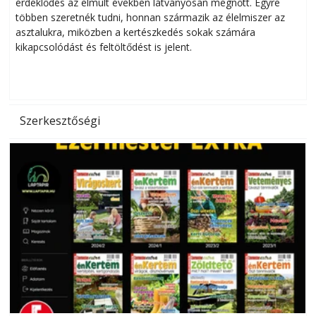
érdeklődés az elmúlt években látványosan megnőtt. Egyre
többen szeretnék tudni, honnan származik az élelmiszer az
l
asztalukra, miközben a kertészkedés sokak számára
kikapcsolódást és feltöltődést is jelent.
é
d
Szerkesztőségi